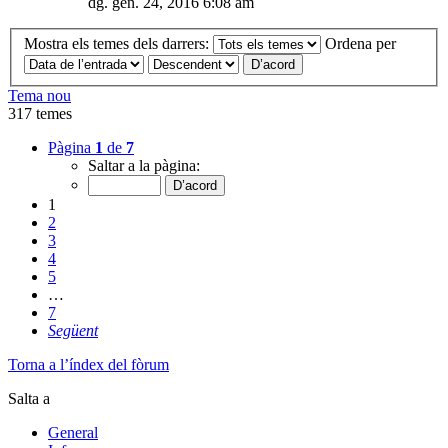
dg. gen. 24, 2016 6:08 am
Mostra els temes dels darrers:
Ordena per
Tema nou
317 temes
Pàgina
1
de
7
Saltar a la pàgina:
1
2
3
4
5
…
7
Següent
Torna a l’índex del fòrum
Salta a
General