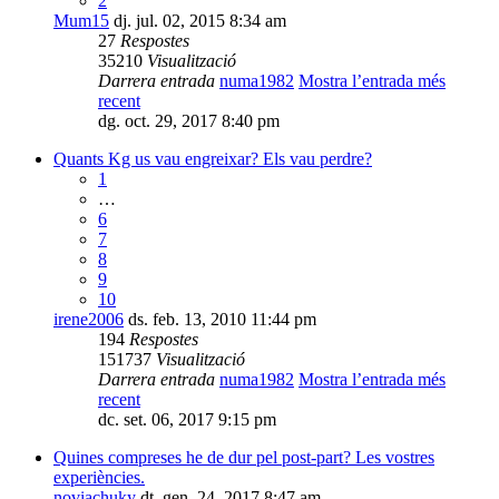
2
Mum15
dj. jul. 02, 2015 8:34 am
27
Respostes
35210
Visualització
Darrera entrada
numa1982
Mostra l’entrada més
recent
dg. oct. 29, 2017 8:40 pm
Quants Kg us vau engreixar? Els vau perdre?
1
…
6
7
8
9
10
irene2006
ds. feb. 13, 2010 11:44 pm
194
Respostes
151737
Visualització
Darrera entrada
numa1982
Mostra l’entrada més
recent
dc. set. 06, 2017 9:15 pm
Quines compreses he de dur pel post-part? Les vostres
experiències.
noviachuky
dt. gen. 24, 2017 8:47 am