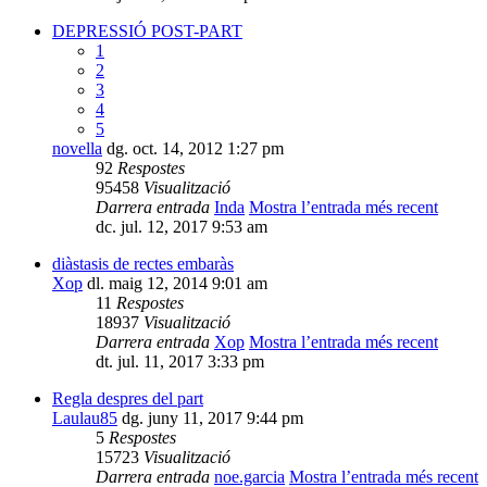
DEPRESSIÓ POST-PART
1
2
3
4
5
novella
dg. oct. 14, 2012 1:27 pm
92
Respostes
95458
Visualització
Darrera entrada
Inda
Mostra l’entrada més recent
dc. jul. 12, 2017 9:53 am
diàstasis de rectes embaràs
Xop
dl. maig 12, 2014 9:01 am
11
Respostes
18937
Visualització
Darrera entrada
Xop
Mostra l’entrada més recent
dt. jul. 11, 2017 3:33 pm
Regla despres del part
Laulau85
dg. juny 11, 2017 9:44 pm
5
Respostes
15723
Visualització
Darrera entrada
noe.garcia
Mostra l’entrada més recent