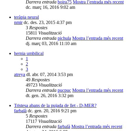
Darrera entrada
boira75
Mostra l’entrada més recent
dc. març 16, 2016 9:02 am
teràpia neural
nmir
dc. des. 23, 2015 4:37 pm
3
Respostes
15811
Visualització
Darrera entrada
pichula
Mostra l’entrada més recent
dj. març 03, 2016 11:10 am
hernia umbilical
1
2
3
atreya
dl. abr. 07, 2014 3:53 pm
49
Respostes
49723
Visualització
Darrera entrada
pucpuc
Mostra l’entrada més recent
dt. gen. 26, 2016 3:32 pm
Tristesa abans de la pujada de llet - D-MER?
farbalà
dc. gen. 20, 2016 9:21 pm
5
Respostes
17117
Visualització
Darrera entrada
farbalà
Mostra l’entrada més recent