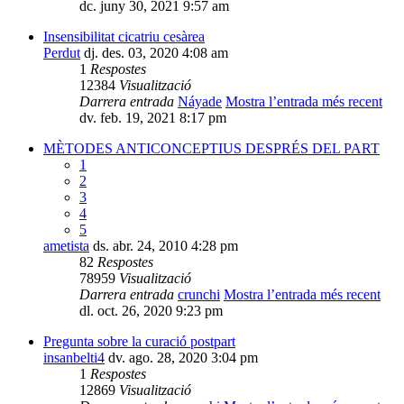
dc. juny 30, 2021 9:57 am
Insensibilitat cicatriu cesàrea
Perdut
dj. des. 03, 2020 4:08 am
1
Respostes
12384
Visualització
Darrera entrada
Náyade
Mostra l’entrada més recent
dv. feb. 19, 2021 8:17 pm
MÈTODES ANTICONCEPTIUS DESPRÉS DEL PART
1
2
3
4
5
ametista
ds. abr. 24, 2010 4:28 pm
82
Respostes
78959
Visualització
Darrera entrada
crunchi
Mostra l’entrada més recent
dl. oct. 26, 2020 9:23 pm
Pregunta sobre la curació postpart
insanbelti4
dv. ago. 28, 2020 3:04 pm
1
Respostes
12869
Visualització