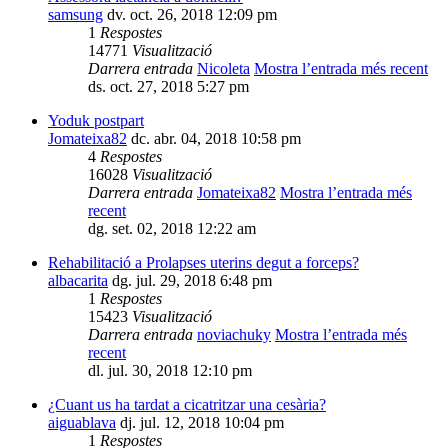
samsung
dv. oct. 26, 2018 12:09 pm
1
Respostes
14771
Visualització
Darrera entrada
Nicoleta
Mostra l’entrada més recent
ds. oct. 27, 2018 5:27 pm
Yoduk postpart
Jomateixa82
dc. abr. 04, 2018 10:58 pm
4
Respostes
16028
Visualització
Darrera entrada
Jomateixa82
Mostra l’entrada més
recent
dg. set. 02, 2018 12:22 am
Rehabilitació a Prolapses uterins degut a forceps?
albacarita
dg. jul. 29, 2018 6:48 pm
1
Respostes
15423
Visualització
Darrera entrada
noviachuky
Mostra l’entrada més
recent
dl. jul. 30, 2018 12:10 pm
¿Cuant us ha tardat a cicatritzar una cesària?
aiguablava
dj. jul. 12, 2018 10:04 pm
1
Respostes