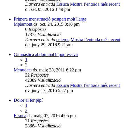
Darrera entrada
Essuca
Mostra l’entrada més recent
dl. set. 05, 2016 1:49 pm
Primera menstruació postpart molt llarga
Mplamont
ds. oct. 24, 2015 3:16 pm
6
Respostes
17372
Visualització
Darrera entrada
euterpe
Mostra l’entrada més recent
dc. juny 29, 2016 9:21 am
Gimnàstica abdominal hipopressiva
1
2
Menudeta
ds. maig 28, 2011 6:22 pm
32
Respostes
42389
Visualització
Darrera entrada
Essuca
Mostra l’entrada més recent
dv. juny 17, 2016 5:27 pm
Dolor al fer pipí
1
2
Essuca
ds. maig 07, 2016 4:05 pm
21
Respostes
28684
Visualització