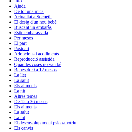
Info
Ajuda
De tot una mica
Actualitat a Socpetit
El desig d'un nou bebè
Buscant un embaràs
Estic embarassada
Per mesos
El part
Postpart
Adopcions i acolliments
Reproducció assistida
Quan les coses no van bé
Bebès de 0 a 12 mesos
La llet
La salut
Els aliments
La nit
Altres temes
De 12 a 36 mesos
Els aliments
La salut
La nit
El desenvolupament psico-motriu
Els canvis