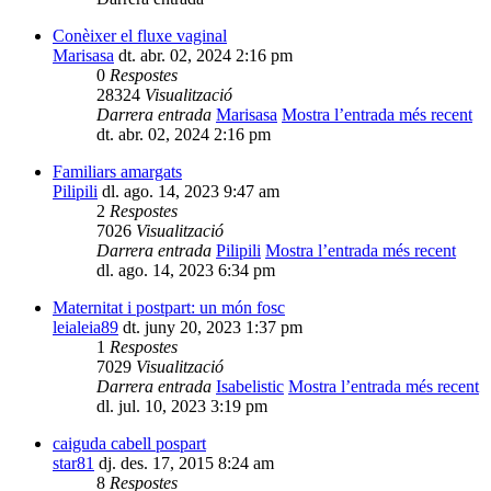
Conèixer el fluxe vaginal
Marisasa
dt. abr. 02, 2024 2:16 pm
0
Respostes
28324
Visualització
Darrera entrada
Marisasa
Mostra l’entrada més recent
dt. abr. 02, 2024 2:16 pm
Familiars amargats
Pilipili
dl. ago. 14, 2023 9:47 am
2
Respostes
7026
Visualització
Darrera entrada
Pilipili
Mostra l’entrada més recent
dl. ago. 14, 2023 6:34 pm
Maternitat i postpart: un món fosc
leialeia89
dt. juny 20, 2023 1:37 pm
1
Respostes
7029
Visualització
Darrera entrada
Isabelistic
Mostra l’entrada més recent
dl. jul. 10, 2023 3:19 pm
caiguda cabell pospart
star81
dj. des. 17, 2015 8:24 am
8
Respostes