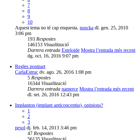
7
8
9
10
Aquest tema no té cap enquesta.
nuscka
dl. gen. 25, 2010
3:06 pm
193
Respostes
146153
Visualització
Darrera entrada
Esteloide
Mostra l’entrada més recent
dg. oct. 16, 2016 9:07 pm
Regles postpart
CarlaEstruc
dv. ago. 26, 2016 1:08 pm
5
Respostes
16344
Visualització
Darrera entrada
namerce
Mostra l’entrada més recent
dl. set. 26, 2016 12:43 pm
Implanton (implant anticonceptiu), opinions?
1
2
3
pesol
dj. feb. 14, 2013 3:46 pm
47
Respostes
56135
Visualització