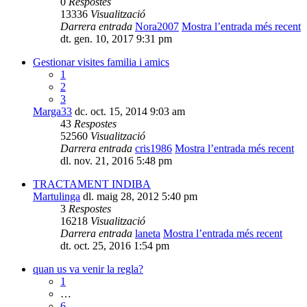
0
Respostes
13336
Visualització
Darrera entrada
Nora2007
Mostra l’entrada més recent
dt. gen. 10, 2017 9:31 pm
Gestionar visites familia i amics
1
2
3
Marga33
dc. oct. 15, 2014 9:03 am
43
Respostes
52560
Visualització
Darrera entrada
cris1986
Mostra l’entrada més recent
dl. nov. 21, 2016 5:48 pm
TRACTAMENT INDIBA
Martulinga
dl. maig 28, 2012 5:40 pm
3
Respostes
16218
Visualització
Darrera entrada
laneta
Mostra l’entrada més recent
dt. oct. 25, 2016 1:54 pm
quan us va venir la regla?
1
…
6