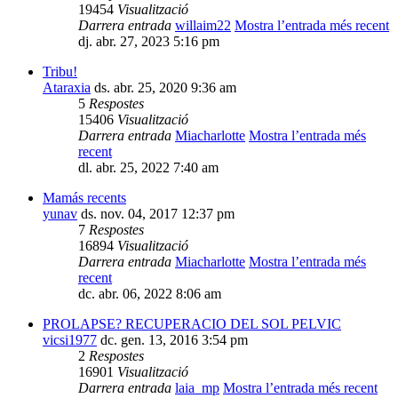
19454
Visualització
Darrera entrada
willaim22
Mostra l’entrada més recent
dj. abr. 27, 2023 5:16 pm
Tribu!
Ataraxia
ds. abr. 25, 2020 9:36 am
5
Respostes
15406
Visualització
Darrera entrada
Miacharlotte
Mostra l’entrada més
recent
dl. abr. 25, 2022 7:40 am
Mamás recents
yunav
ds. nov. 04, 2017 12:37 pm
7
Respostes
16894
Visualització
Darrera entrada
Miacharlotte
Mostra l’entrada més
recent
dc. abr. 06, 2022 8:06 am
PROLAPSE? RECUPERACIO DEL SOL PELVIC
vicsi1977
dc. gen. 13, 2016 3:54 pm
2
Respostes
16901
Visualització
Darrera entrada
laia_mp
Mostra l’entrada més recent