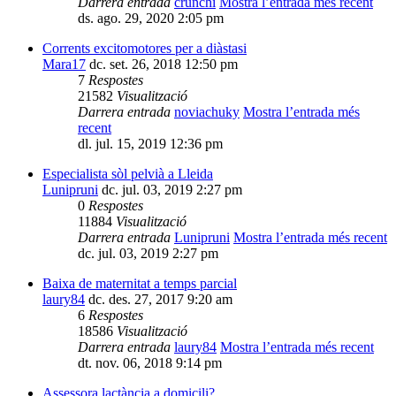
Darrera entrada
crunchi
Mostra l’entrada més recent
ds. ago. 29, 2020 2:05 pm
Corrents excitomotores per a diàstasi
Mara17
dc. set. 26, 2018 12:50 pm
7
Respostes
21582
Visualització
Darrera entrada
noviachuky
Mostra l’entrada més
recent
dl. jul. 15, 2019 12:36 pm
Especialista sòl pelvià a Lleida
Lunipruni
dc. jul. 03, 2019 2:27 pm
0
Respostes
11884
Visualització
Darrera entrada
Lunipruni
Mostra l’entrada més recent
dc. jul. 03, 2019 2:27 pm
Baixa de maternitat a temps parcial
laury84
dc. des. 27, 2017 9:20 am
6
Respostes
18586
Visualització
Darrera entrada
laury84
Mostra l’entrada més recent
dt. nov. 06, 2018 9:14 pm
Assessora lactància a domicili?