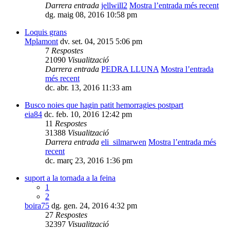
Darrera entrada
jellwill2
Mostra l’entrada més recent
dg. maig 08, 2016 10:58 pm
Loquis grans
Mplamont
dv. set. 04, 2015 5:06 pm
7
Respostes
21090
Visualització
Darrera entrada
PEDRA LLUNA
Mostra l’entrada
més recent
dc. abr. 13, 2016 11:33 am
Busco noies que hagin patit hemorragies postpart
eia84
dc. feb. 10, 2016 12:42 pm
11
Respostes
31388
Visualització
Darrera entrada
eli_silmarwen
Mostra l’entrada més
recent
dc. març 23, 2016 1:36 pm
suport a la tornada a la feina
1
2
boira75
dg. gen. 24, 2016 4:32 pm
27
Respostes
32397
Visualització