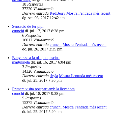
18
Respostes
37220
Visualització
Darrera entrada
RedBerry
Mostra l’entrada més recent
dg. set. 03, 2017 12:42 am
Sensació de fer pipi
crunchi
dl. jul. 17, 2017 8:28 pm
6
Respostes
16017
Visualització
Darrera entrada
crunchi
Mostra l’entrada més recent
dc. jul. 26, 2017 2:35 pm
Banyar-se a la platja o piscina
martulineta
dg. jul. 16, 2017 6:04 pm
3
Respostes
14326
Visualització
Darrera entrada
shyla
Mostra l’entrada més recent
dt. jul. 25, 2017 7:36 pm
Primera visita postpart amb la llevadora
crunchi
dt. jul. 18, 2017 9:38 pm
5
Respostes
15375
Visualització
Darrera entrada
crunchi
Mostra l’entrada més recent
dt. jul. 25, 2017 5:20 pm