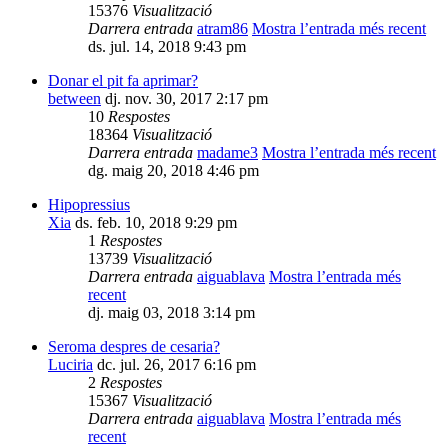
15376
Visualització
Darrera entrada
atram86
Mostra l’entrada més recent
ds. jul. 14, 2018 9:43 pm
Donar el pit fa aprimar?
between
dj. nov. 30, 2017 2:17 pm
10
Respostes
18364
Visualització
Darrera entrada
madame3
Mostra l’entrada més recent
dg. maig 20, 2018 4:46 pm
Hipopressius
Xia
ds. feb. 10, 2018 9:29 pm
1
Respostes
13739
Visualització
Darrera entrada
aiguablava
Mostra l’entrada més
recent
dj. maig 03, 2018 3:14 pm
Seroma despres de cesaria?
Luciria
dc. jul. 26, 2017 6:16 pm
2
Respostes
15367
Visualització
Darrera entrada
aiguablava
Mostra l’entrada més
recent