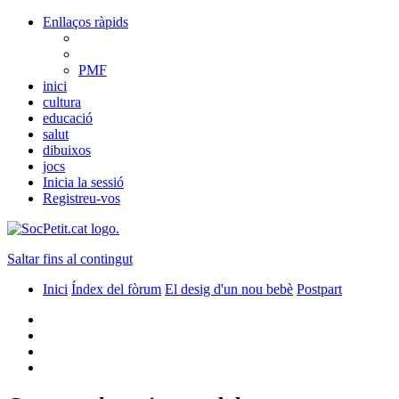
Enllaços ràpids
PMF
inici
cultura
educació
salut
dibuixos
jocs
Inicia la sessió
Registreu-vos
Saltar fins al contingut
Inici
Índex del fòrum
El desig d'un nou bebè
Postpart