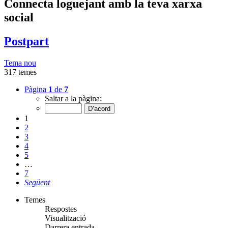
Connecta loguejant amb la teva xarxa
social
Postpart
Tema nou
317 temes
Pàgina
1
de
7
Saltar a la pàgina:
1
2
3
4
5
…
7
Següent
Temes
Respostes
Visualització
Darrera entrada