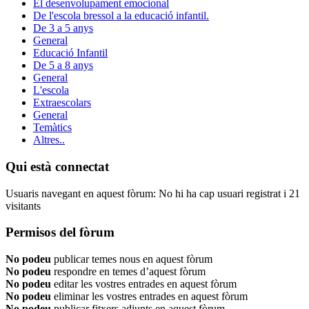
El desenvolupament emocional
De l'escola bressol a la educació infantil.
De 3 a 5 anys
General
Educació Infantil
De 5 a 8 anys
General
L'escola
Extraescolars
General
Temàtics
Altres..
Qui està connectat
Usuaris navegant en aquest fòrum: No hi ha cap usuari registrat i 21
visitants
Permisos del fòrum
No podeu
publicar temes nous en aquest fòrum
No podeu
respondre en temes d’aquest fòrum
No podeu
editar les vostres entrades en aquest fòrum
No podeu
eliminar les vostres entrades en aquest fòrum
No podeu
publicar fitxers adjunts en aquest fòrum