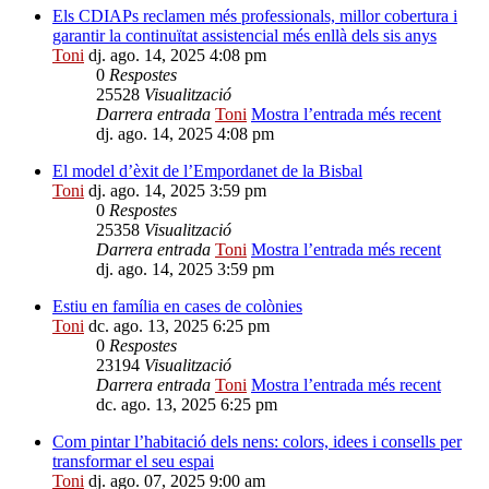
Els CDIAPs reclamen més professionals, millor cobertura i
garantir la continuïtat assistencial més enllà dels sis anys
Toni
dj. ago. 14, 2025 4:08 pm
0
Respostes
25528
Visualització
Darrera entrada
Toni
Mostra l’entrada més recent
dj. ago. 14, 2025 4:08 pm
El model d’èxit de l’Empordanet de la Bisbal
Toni
dj. ago. 14, 2025 3:59 pm
0
Respostes
25358
Visualització
Darrera entrada
Toni
Mostra l’entrada més recent
dj. ago. 14, 2025 3:59 pm
Estiu en família en cases de colònies
Toni
dc. ago. 13, 2025 6:25 pm
0
Respostes
23194
Visualització
Darrera entrada
Toni
Mostra l’entrada més recent
dc. ago. 13, 2025 6:25 pm
Com pintar l’habitació dels nens: colors, idees i consells per
transformar el seu espai
Toni
dj. ago. 07, 2025 9:00 am