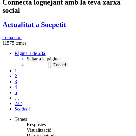
Connecta loguejant amb la teva xarxa
social
Actualitat a Socpetit
Tema nou
11575 temes
Pàgina
1
de
232
Saltar a la pàgina:
1
2
3
4
5
…
232
Següent
Temes
Respostes
Visualització
Darrera entrada