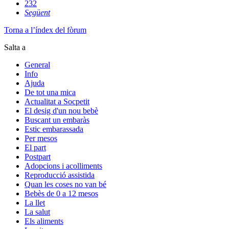
232
Següent
Torna a l’índex del fòrum
Salta a
General
Info
Ajuda
De tot una mica
Actualitat a Socpetit
El desig d'un nou bebè
Buscant un embaràs
Estic embarassada
Per mesos
El part
Postpart
Adopcions i acolliments
Reproducció assistida
Quan les coses no van bé
Bebès de 0 a 12 mesos
La llet
La salut
Els aliments