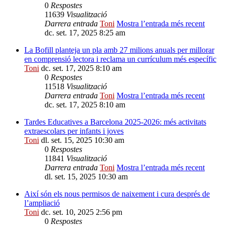
0
Respostes
11639
Visualització
Darrera entrada
Toni
Mostra l’entrada més recent
dc. set. 17, 2025 8:25 am
La Bofill planteja un pla amb 27 milions anuals per millorar
en comprensió lectora i reclama un currículum més específic
Toni
dc. set. 17, 2025 8:10 am
0
Respostes
11518
Visualització
Darrera entrada
Toni
Mostra l’entrada més recent
dc. set. 17, 2025 8:10 am
Tardes Educatives a Barcelona 2025-2026: més activitats
extraescolars per infants i joves
Toni
dl. set. 15, 2025 10:30 am
0
Respostes
11841
Visualització
Darrera entrada
Toni
Mostra l’entrada més recent
dl. set. 15, 2025 10:30 am
Així són els nous permisos de naixement i cura després de
l’ampliació
Toni
dc. set. 10, 2025 2:56 pm
0
Respostes