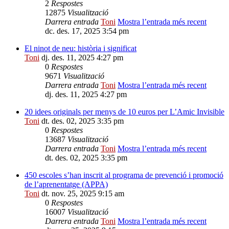
2
Respostes
12875
Visualització
Darrera entrada
Toni
Mostra l’entrada més recent
dc. des. 17, 2025 3:54 pm
El ninot de neu: història i significat
Toni
dj. des. 11, 2025 4:27 pm
0
Respostes
9671
Visualització
Darrera entrada
Toni
Mostra l’entrada més recent
dj. des. 11, 2025 4:27 pm
20 idees originals per menys de 10 euros per L’Amic Invisible
Toni
dt. des. 02, 2025 3:35 pm
0
Respostes
13687
Visualització
Darrera entrada
Toni
Mostra l’entrada més recent
dt. des. 02, 2025 3:35 pm
450 escoles s’han inscrit al programa de prevenció i promoció
de l’aprenentatge (APPA)
Toni
dt. nov. 25, 2025 9:15 am
0
Respostes
16007
Visualització
Darrera entrada
Toni
Mostra l’entrada més recent