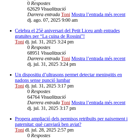
0
Respostes
62629
Visualització
Darrera entrada
Toni
Mostra l’entrada més recent
dj. ago. 07, 2025 9:00 am
Celebra el 25è aniversari del Petit Liceu amb entrades
gratuïtes per “La cuina de Rossini”!
Toni
dj. jul. 31, 2025 3:24 pm
0
Respostes
68951
Visualització
Darrera entrada
Toni
Mostra l’entrada més recent
dj. jul. 31, 2025 3:24 pm
Un dispositiu d’ultrasons permet detectar meningitis en
nadons sense punció lumbar
Toni
dj. jul. 31, 2025 3:17 pm
0
Respostes
64764
Visualització
Darrera entrada
Toni
Mostra l’entrada més recent
dj. jul. 31, 2025 3:17 pm
Propera ampliació dels permisos retribuïts per naixement i
paternitat: què canviarà ben aviat?
Toni
dl. jul. 28, 2025 2:57 pm
0
Respostes