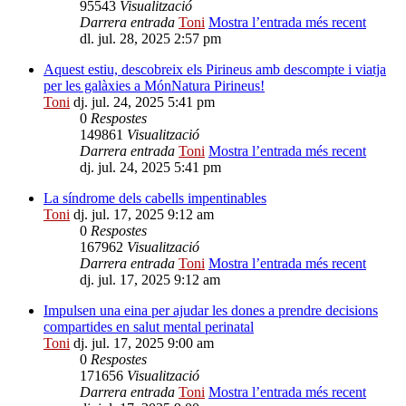
95543
Visualització
Darrera entrada
Toni
Mostra l’entrada més recent
dl. jul. 28, 2025 2:57 pm
Aquest estiu, descobreix els Pirineus amb descompte i viatja
per les galàxies a MónNatura Pirineus!
Toni
dj. jul. 24, 2025 5:41 pm
0
Respostes
149861
Visualització
Darrera entrada
Toni
Mostra l’entrada més recent
dj. jul. 24, 2025 5:41 pm
La síndrome dels cabells impentinables
Toni
dj. jul. 17, 2025 9:12 am
0
Respostes
167962
Visualització
Darrera entrada
Toni
Mostra l’entrada més recent
dj. jul. 17, 2025 9:12 am
Impulsen una eina per ajudar les dones a prendre decisions
compartides en salut mental perinatal
Toni
dj. jul. 17, 2025 9:00 am
0
Respostes
171656
Visualització
Darrera entrada
Toni
Mostra l’entrada més recent