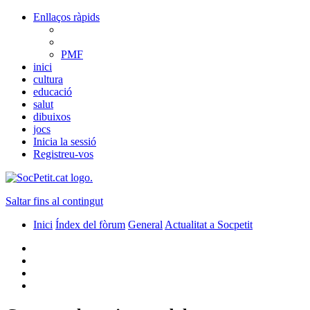
Enllaços ràpids
PMF
inici
cultura
educació
salut
dibuixos
jocs
Inicia la sessió
Registreu-vos
Saltar fins al contingut
Inici
Índex del fòrum
General
Actualitat a Socpetit