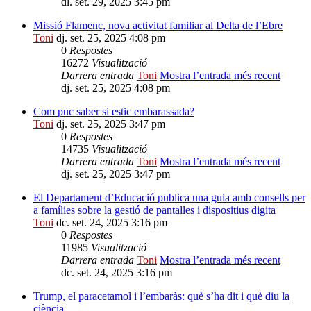
dl. set. 29, 2025 3:45 pm
Missió Flamenc, nova activitat familiar al Delta de l’Ebre
Toni
dj. set. 25, 2025 4:08 pm
0
Respostes
16272
Visualització
Darrera entrada
Toni
Mostra l’entrada més recent
dj. set. 25, 2025 4:08 pm
Com puc saber si estic embarassada?
Toni
dj. set. 25, 2025 3:47 pm
0
Respostes
14735
Visualització
Darrera entrada
Toni
Mostra l’entrada més recent
dj. set. 25, 2025 3:47 pm
El Departament d’Educació publica una guia amb consells per
a famílies sobre la gestió de pantalles i dispositius digita
Toni
dc. set. 24, 2025 3:16 pm
0
Respostes
11985
Visualització
Darrera entrada
Toni
Mostra l’entrada més recent
dc. set. 24, 2025 3:16 pm
Trump, el paracetamol i l’embaràs: què s’ha dit i què diu la
ciència