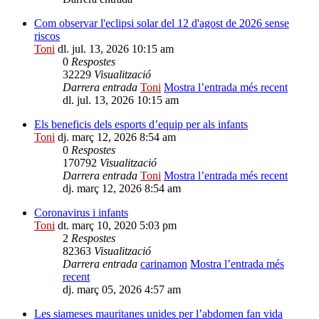
Com observar l'eclipsi solar del 12 d'agost de 2026 sense
riscos
Toni
dl. jul. 13, 2026 10:15 am
0
Respostes
32229
Visualització
Darrera entrada
Toni
Mostra l’entrada més recent
dl. jul. 13, 2026 10:15 am
Els beneficis dels esports d’equip per als infants
Toni
dj. març 12, 2026 8:54 am
0
Respostes
170792
Visualització
Darrera entrada
Toni
Mostra l’entrada més recent
dj. març 12, 2026 8:54 am
Coronavirus i infants
Toni
dt. març 10, 2020 5:03 pm
2
Respostes
82363
Visualització
Darrera entrada
carinamon
Mostra l’entrada més
recent
dj. març 05, 2026 4:57 am
Les siameses mauritanes unides per l’abdomen fan vida