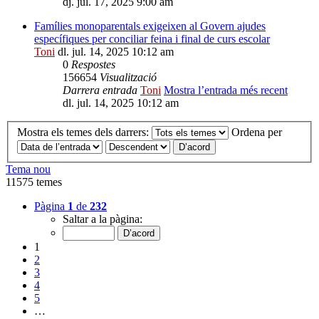
dj. jul. 17, 2025 9:00 am
Famílies monoparentals exigeixen al Govern ajudes
específiques per conciliar feina i final de curs escolar
Toni
dl. jul. 14, 2025 10:12 am
0
Respostes
156654
Visualització
Darrera entrada
Toni
Mostra l’entrada més recent
dl. jul. 14, 2025 10:12 am
Mostra els temes dels darrers:
Ordena per
Tema nou
11575 temes
Pàgina
1
de
232
Saltar a la pàgina:
1
2
3
4
5
…