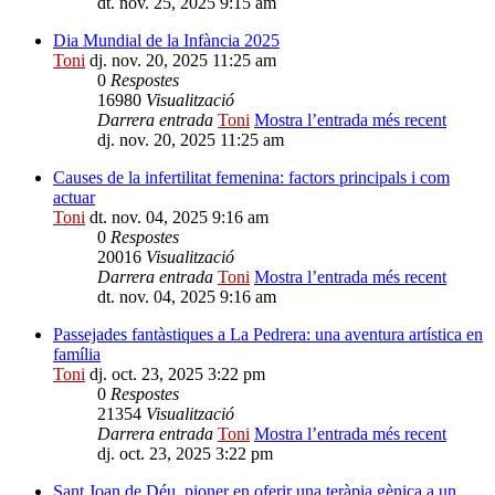
dt. nov. 25, 2025 9:15 am
Dia Mundial de la Infància 2025
Toni
dj. nov. 20, 2025 11:25 am
0
Respostes
16980
Visualització
Darrera entrada
Toni
Mostra l’entrada més recent
dj. nov. 20, 2025 11:25 am
Causes de la infertilitat femenina: factors principals i com
actuar
Toni
dt. nov. 04, 2025 9:16 am
0
Respostes
20016
Visualització
Darrera entrada
Toni
Mostra l’entrada més recent
dt. nov. 04, 2025 9:16 am
Passejades fantàstiques a La Pedrera: una aventura artística en
família
Toni
dj. oct. 23, 2025 3:22 pm
0
Respostes
21354
Visualització
Darrera entrada
Toni
Mostra l’entrada més recent
dj. oct. 23, 2025 3:22 pm
Sant Joan de Déu, pioner en oferir una teràpia gènica a un