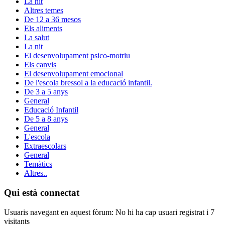
La nit
Altres temes
De 12 a 36 mesos
Els aliments
La salut
La nit
El desenvolupament psico-motriu
Els canvis
El desenvolupament emocional
De l'escola bressol a la educació infantil.
De 3 a 5 anys
General
Educació Infantil
De 5 a 8 anys
General
L'escola
Extraescolars
General
Temàtics
Altres..
Qui està connectat
Usuaris navegant en aquest fòrum: No hi ha cap usuari registrat i 7
visitants