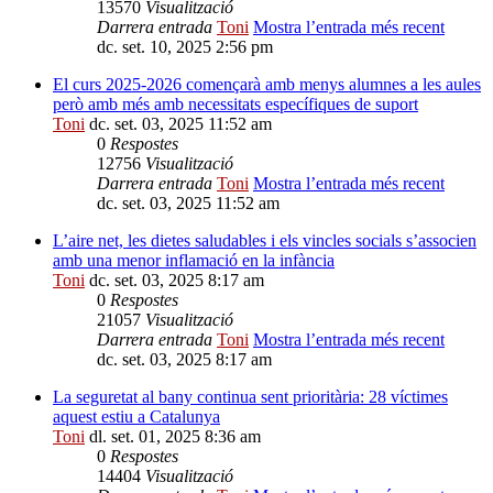
13570
Visualització
Darrera entrada
Toni
Mostra l’entrada més recent
dc. set. 10, 2025 2:56 pm
El curs 2025-2026 començarà amb menys alumnes a les aules
però amb més amb necessitats específiques de suport
Toni
dc. set. 03, 2025 11:52 am
0
Respostes
12756
Visualització
Darrera entrada
Toni
Mostra l’entrada més recent
dc. set. 03, 2025 11:52 am
L’aire net, les dietes saludables i els vincles socials s’associen
amb una menor inflamació en la infància
Toni
dc. set. 03, 2025 8:17 am
0
Respostes
21057
Visualització
Darrera entrada
Toni
Mostra l’entrada més recent
dc. set. 03, 2025 8:17 am
La seguretat al bany continua sent prioritària: 28 víctimes
aquest estiu a Catalunya
Toni
dl. set. 01, 2025 8:36 am
0
Respostes
14404
Visualització