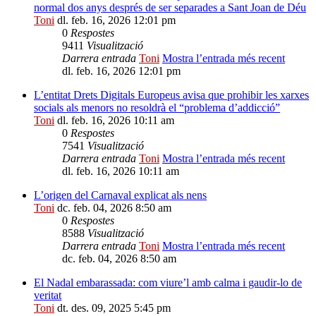
normal dos anys després de ser separades a Sant Joan de Déu
Toni
dl. feb. 16, 2026 12:01 pm
0
Respostes
9411
Visualització
Darrera entrada
Toni
Mostra l’entrada més recent
dl. feb. 16, 2026 12:01 pm
L’entitat Drets Digitals Europeus avisa que prohibir les xarxes
socials als menors no resoldrà el “problema d’addicció”
Toni
dl. feb. 16, 2026 10:11 am
0
Respostes
7541
Visualització
Darrera entrada
Toni
Mostra l’entrada més recent
dl. feb. 16, 2026 10:11 am
L’origen del Carnaval explicat als nens
Toni
dc. feb. 04, 2026 8:50 am
0
Respostes
8588
Visualització
Darrera entrada
Toni
Mostra l’entrada més recent
dc. feb. 04, 2026 8:50 am
El Nadal embarassada: com viure’l amb calma i gaudir-lo de
veritat
Toni
dt. des. 09, 2025 5:45 pm