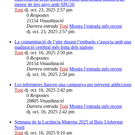
menor de tres anys amb SPG50
Toni
dj. oct. 23, 2025 2:57 pm
0
Respostes
21154
Visualització
Darrera entrada
Toni
Mostra l’entrada més recent
dj. oct. 23, 2025 2:57 pm
La contaminació de l’aire durant l’embaràs s’associa amb una
maduració cerebral més lenta dels nadons
Toni
dj. oct. 16, 2025 2:50 pm
0
Respostes
20154
Visualització
Darrera entrada
Toni
Mostra l’entrada més recent
dj. oct. 16, 2025 2:50 pm
Les infermeres llancen una campanya per prevenir addiccions
Toni
dj. oct. 16, 2025 2:42 pm
0
Respostes
20805
Visualització
Darrera entrada
Toni
Mostra l’entrada més recent
dj. oct. 16, 2025 2:42 pm
Setmana de la Lactància Materna 2025 al Baix Llobregat
Nord
Toni
dj. oct. 16, 2025 9:10 am