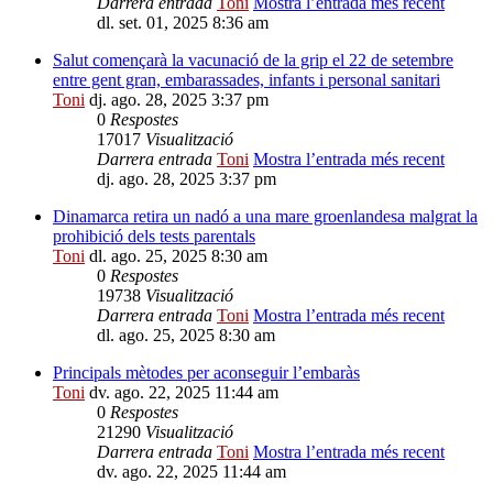
Darrera entrada
Toni
Mostra l’entrada més recent
dl. set. 01, 2025 8:36 am
Salut començarà la vacunació de la grip el 22 de setembre
entre gent gran, embarassades, infants i personal sanitari
Toni
dj. ago. 28, 2025 3:37 pm
0
Respostes
17017
Visualització
Darrera entrada
Toni
Mostra l’entrada més recent
dj. ago. 28, 2025 3:37 pm
Dinamarca retira un nadó a una mare groenlandesa malgrat la
prohibició dels tests parentals
Toni
dl. ago. 25, 2025 8:30 am
0
Respostes
19738
Visualització
Darrera entrada
Toni
Mostra l’entrada més recent
dl. ago. 25, 2025 8:30 am
Principals mètodes per aconseguir l’embaràs
Toni
dv. ago. 22, 2025 11:44 am
0
Respostes
21290
Visualització
Darrera entrada
Toni
Mostra l’entrada més recent
dv. ago. 22, 2025 11:44 am