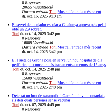
0
Respostes
20655
Visualització
Darrera entrada
Toni
Mostra l’entrada més recent
dj. oct. 16, 2025 9:10 am
El servei de menjador escolar a Catalunya aprova pels pèls i
obté un 2,9 sobre 5
Toni
dt. oct. 14, 2025 3:42 pm
0
Respostes
16009
Visualització
Darrera entrada
Toni
Mostra l’entrada més recent
dt. oct. 14, 2025 3:42 pm
El Trueta de Girona posa en servei un nou hospital de dia
pediàtric que concentra els tractaments a menors de 15 anys
Toni
dt. oct. 14, 2025 2:48 pm
0
Respostes
15609
Visualització
Darrera entrada
Toni
Mostra l’entrada més recent
dt. oct. 14, 2025 2:48 pm
Detectat un brot de xarampió al Garraf amb vuit contagiats,
sis dels quals persones sense vacunar
Toni
dt. oct. 07, 2025 4:45 pm
0
Respostes