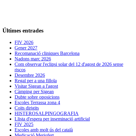
Últimes entrades
FIV 2026
Gener 2027
Recomanació cliniques Barcelona
Nadons març 2026
Com observar l'eclipsi solar del 12 d'agost de 2026 sense
riscos
Desembre 2026
Regal per a una fillola
Visitar Sigean a l'agost
Càmping per Sigean
Dubte sobre oposicions
Escoles Terrassa zona 4
Coits dirigits
HISTEROSALPINGOGRAFIA
Llista d'espera per inseminació artificial
FIV 2025
Escoles amb molt ús del català
Medicació Meriofert