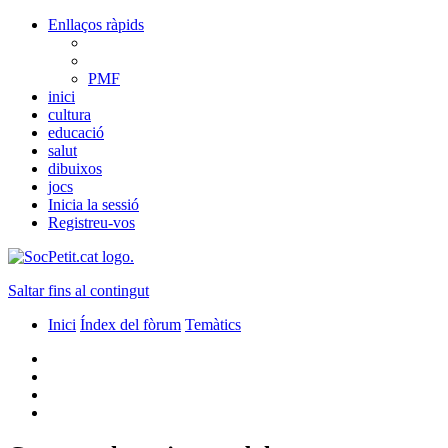
Enllaços ràpids
PMF
inici
cultura
educació
salut
dibuixos
jocs
Inicia la sessió
Registreu-vos
Saltar fins al contingut
Inici
Índex del fòrum
Temàtics