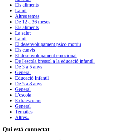
Els aliments
La nit
Altres temes
De 12 a 36 mesos
Els aliments
La salut
La nit
El desenvolupament psico-motriu
Els canvis
El desenvolupament emocional
De l'escola bressol a la educació infantil.
De 3 a 5 anys
General
Educació Infantil
De 5 a 8 anys
General
L'escola
Extraescolars
General
Temàtics
Altres..
Qui està connectat