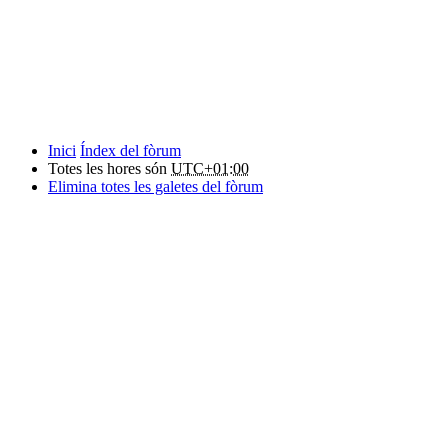
Inici
Índex del fòrum
Totes les hores són
UTC+01:00
Elimina totes les galetes del fòrum