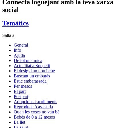
Connecta loguejant amb la teva xarxa
social
Temàtics
Salta a
General
Info
Ajuda
De tot una mica
Actualitat a Socpetit
El desig d'un nou bebè
Buscant un embaràs
Estic embarassada
Per mesos
El part
Postpart
Adopcions i acolliments
Reproducció assistida
Quan les coses no van bé
Bebès de 0 a 12 mesos
La llet
La salut