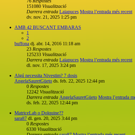
76
Respostes
151080
Visualització
Darrera entrada
Laiapuces
Mostra l’entrada més recent
dv. nov. 21, 2025 1:25 pm
AMB 42 BUSCANT EMBARAS
1
2
buffona
dj. abr. 14, 2016 11:18 am
23
Respostes
125233
Visualització
Darrera entrada
Laiapuces
Mostra l’entrada més recent
dl. nov. 17, 2025 3:24 pm
Algú necessita Nivestim? 7 dosis
AngelaSauretGüeto
ds. feb. 22, 2025 12:44 pm
0
Respostes
12242
Visualització
Darrera entrada
AngelaSauretGüeto
Mostra l’entrada m
ds. feb. 22, 2025 12:44 pm
MatriceLab o Dolquine??
sara87
dl. gen. 20, 2025 3:44 pm
0
Respostes
6330
Visualització
Darrera entrada
sara87
Mostra l’entrada més recent