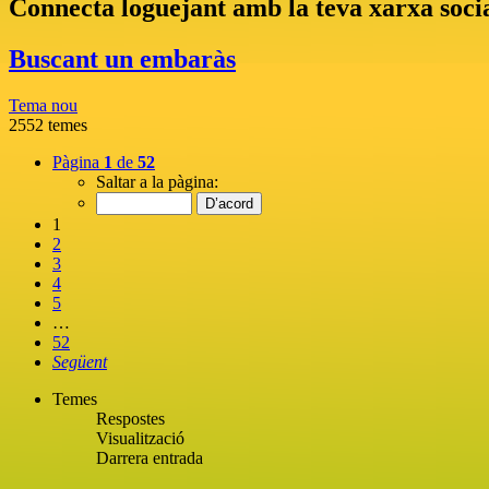
Connecta loguejant amb la teva xarxa soci
Buscant un embaràs
Tema nou
2552 temes
Pàgina
1
de
52
Saltar a la pàgina:
1
2
3
4
5
…
52
Següent
Temes
Respostes
Visualització
Darrera entrada