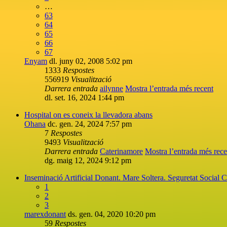
…
63
64
65
66
67
Enyam
dl. juny 02, 2008 5:02 pm
1333
Respostes
556919
Visualització
Darrera entrada
ailynne
Mostra l’entrada més recent
dl. set. 16, 2024 1:44 pm
Hospital on es coneix la llevadora abans
Ohana
dc. gen. 24, 2024 7:57 pm
7
Respostes
9493
Visualització
Darrera entrada
Caterinamore
Mostra l’entrada més rece
dg. maig 12, 2024 9:12 pm
Inseminació Artificial Donant. Mare Soltera. Seguretat Social 
1
2
3
marexdonant
ds. gen. 04, 2020 10:20 pm
59
Respostes