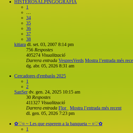
HISTEROSALPINGOGRAFIA
1
…
34
35
36
37
38
kitiara
dl. set. 03, 2007 8:14 pm
756
Respostes
405274
Visualització
Darrera entrada
VespresVerds
Mostra l’entrada més rece
dg. abr. 05, 2026 8:31 am
Cercadores d'embaràs 2025
1
2
SanSer
dv. gen. 24, 2025 10:15 am
30
Respostes
411327
Visualització
Darrera entrada
Flor_
Mostra l’entrada més recent
dl. gen. 05, 2026 7:23 pm
✿♡¤ ~ Les que esperem a la banqueta ~ ¤♡✿
1