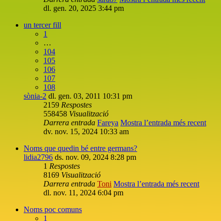
dl. gen. 20, 2025 3:44 pm
un tercer fill
1
…
104
105
106
107
108
sònia-2
dl. gen. 03, 2011 10:31 pm
2159
Respostes
558458
Visualització
Darrera entrada
Fareya
Mostra l’entrada més recent
dv. nov. 15, 2024 10:33 am
Noms que quedin bé entre germans?
lidia2796
ds. nov. 09, 2024 8:28 pm
1
Respostes
8169
Visualització
Darrera entrada
Toni
Mostra l’entrada més recent
dl. nov. 11, 2024 6:04 pm
Noms poc comuns
1