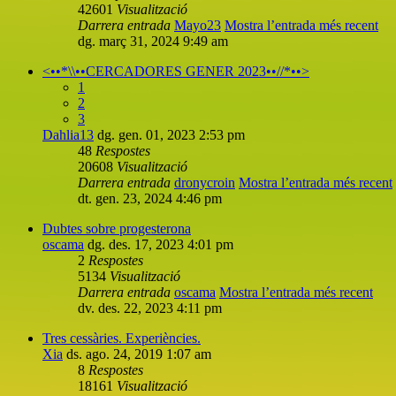
42601
Visualització
Darrera entrada
Mayo23
Mostra l’entrada més recent
dg. març 31, 2024 9:49 am
<••*\\••CERCADORES GENER 2023••//*••>
1
2
3
Dahlia13
dg. gen. 01, 2023 2:53 pm
48
Respostes
20608
Visualització
Darrera entrada
dronycroin
Mostra l’entrada més recent
dt. gen. 23, 2024 4:46 pm
Dubtes sobre progesterona
oscama
dg. des. 17, 2023 4:01 pm
2
Respostes
5134
Visualització
Darrera entrada
oscama
Mostra l’entrada més recent
dv. des. 22, 2023 4:11 pm
Tres cessàries. Experiències.
Xia
ds. ago. 24, 2019 1:07 am
8
Respostes
18161
Visualització