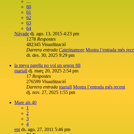
…
60
61
62
63
64
Náyade
dj. ago. 13, 2015 4:23 pm
1278
Respostes
482345
Visualització
Darrera entrada
Caterinamore
Mostra l’entrada més rece
dt. des. 30, 2025 9:29 pm
la meva parella no vol un segon fill
mariall
dj. març 20, 2025 2:54 pm
17
Respostes
276599
Visualització
Darrera entrada
mariall
Mostra l’entrada més recent
dj. nov. 27, 2025 1:55 pm
Mare als 40
1
2
3
4
eni
ds. ago. 27, 2011 5:46 pm