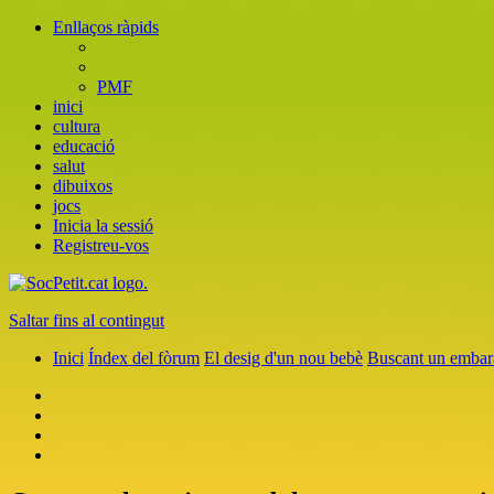
Enllaços ràpids
PMF
inici
cultura
educació
salut
dibuixos
jocs
Inicia la sessió
Registreu-vos
Saltar fins al contingut
Inici
Índex del fòrum
El desig d'un nou bebè
Buscant un embar