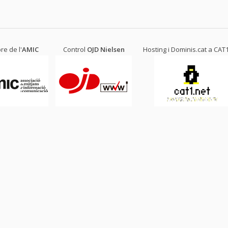
e de l'
AMIC
Control
OJD
Nielsen
Hosting i Dominis.cat a
CAT1