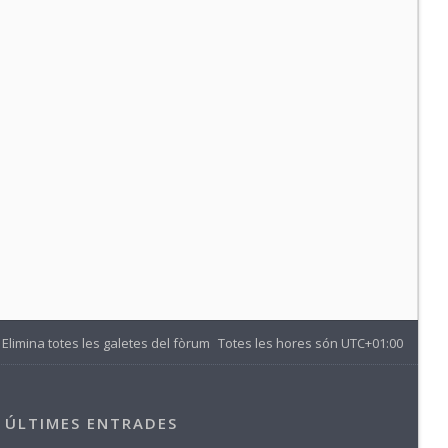
Elimina totes les galetes del fòrum
Totes les hores són
UTC+01:00
ÚLTIMES ENTRADES