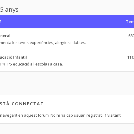
 5 anys
M
Tem
neral
68
menta les teves experiències, alegries i dubtes.
ucació Infantil
111
P4 i P5 educació a l'escola i a casa.
ESTÀ CONNECTAT
navegant en aquest fòrum: No hi ha cap usuari registrat i 1 visitant