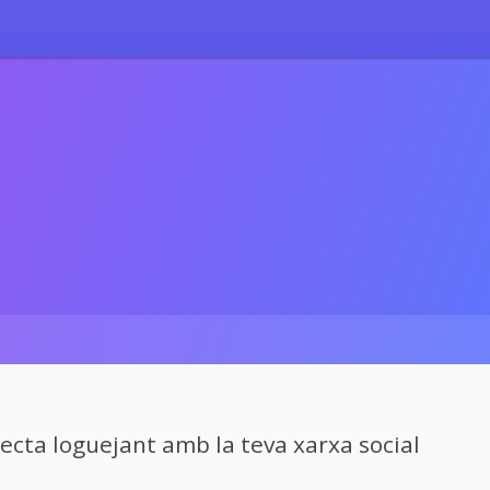
cta loguejant amb la teva xarxa social