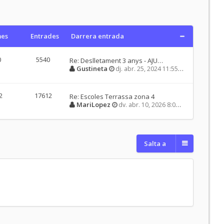
es
Entrades
Darrera entrada
0
5540
Re: Deslletament 3 anys - AJU…
Gustineta
dj. abr. 25, 2024 11:55 am
2
17612
Re: Escoles Terrassa zona 4
MariLopez
dv. abr. 10, 2026 8:06 pm
Salta a