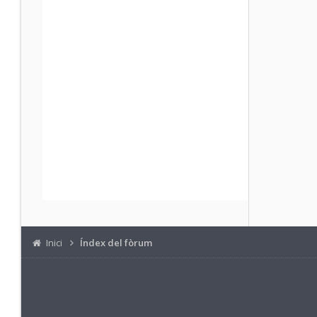
Inici
Índex del fòrum