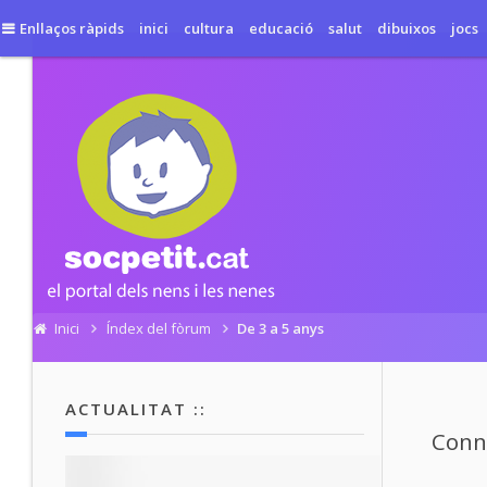
Enllaços ràpids
inici
cultura
educació
salut
dibuixos
jocs
Inici
Índex del fòrum
De 3 a 5 anys
ACTUALITAT ::
Conne