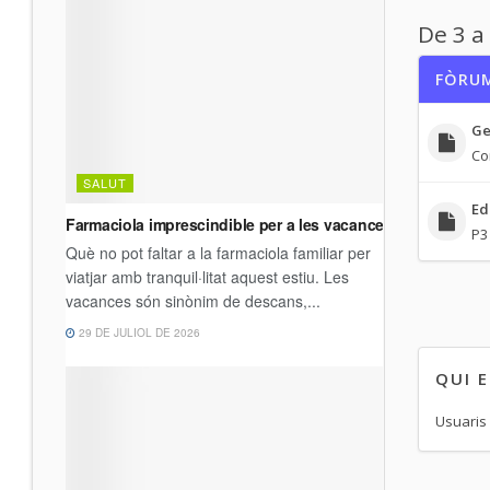
De 3 a
FÒRU
Ge
Co
Ed
P3 
QUI 
Usuaris 