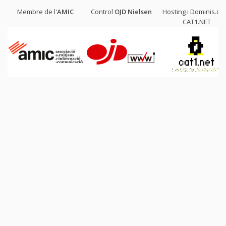
Membre de l'
AMIC
Control
OJD
Nielsen
Hosting i Dominis.cat
CAT1.NET