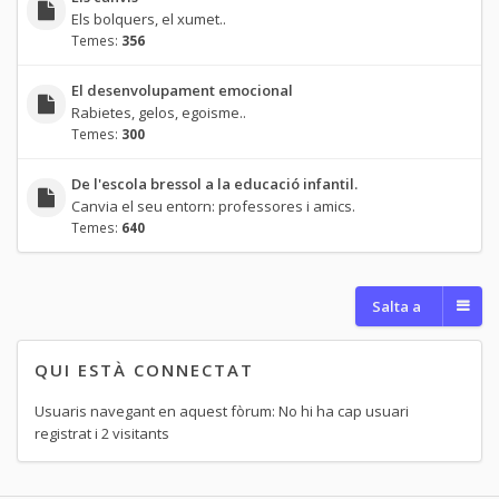
Els bolquers, el xumet..
Temes:
356
El desenvolupament emocional
Rabietes, gelos, egoisme..
Temes:
300
De l'escola bressol a la educació infantil.
Canvia el seu entorn: professores i amics.
Temes:
640
Salta a
QUI ESTÀ CONNECTAT
Usuaris navegant en aquest fòrum: No hi ha cap usuari
registrat i 2 visitants