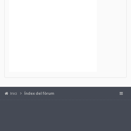
Inici
Índex del fòrum