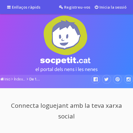
Enllaços ràpids
Registreu-vos
Inicia la sessió
Inici
Índex del fòrum
De 12 a 36 mesos
Connecta loguejant amb la teva xarxa
social