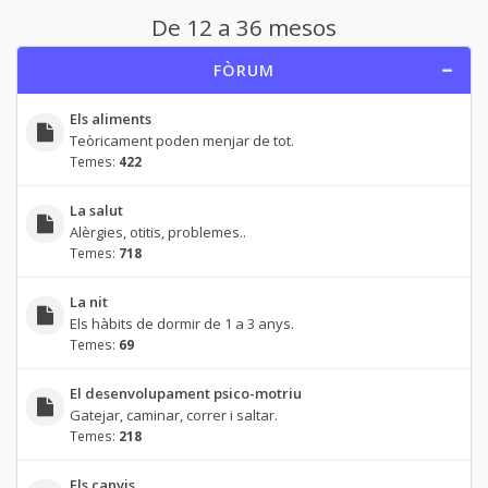
De 12 a 36 mesos
FÒRUM
Els aliments
Teòricament poden menjar de tot.
Temes:
422
La salut
Alèrgies, otitis, problemes..
Temes:
718
La nit
Els hàbits de dormir de 1 a 3 anys.
Temes:
69
El desenvolupament psico-motriu
Gatejar, caminar, correr i saltar.
Temes:
218
Els canvis