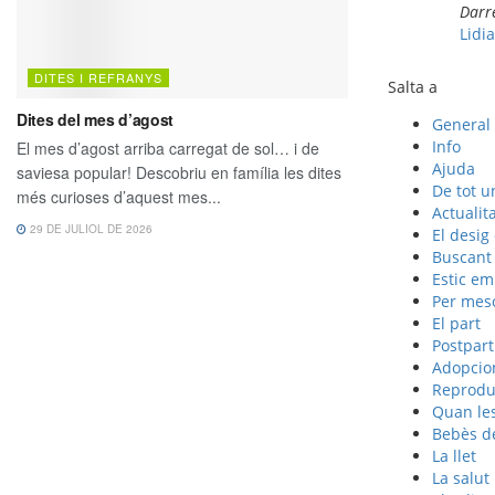
Darr
Lidia
Salta a
General
Info
Ajuda
De tot u
Actualit
El desig
Buscant
Estic e
Per mes
El part
Postpart
Adopcion
Reproduc
Quan les
Bebès d
La llet
La salut