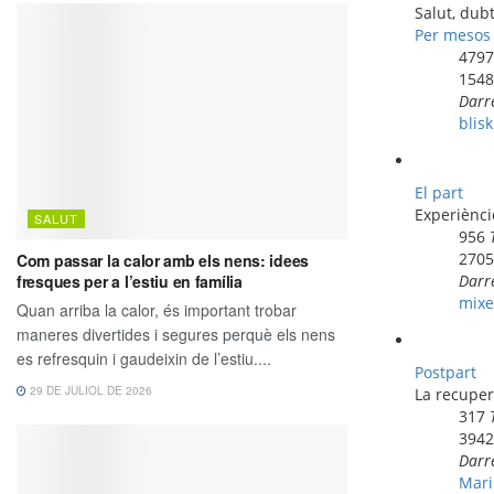
Salut, dub
Per mesos
479
154
Darr
blisk
El part
Experiènci
956
270
Darr
mixe
Postpart
La recuper
317
394
Darr
Mari