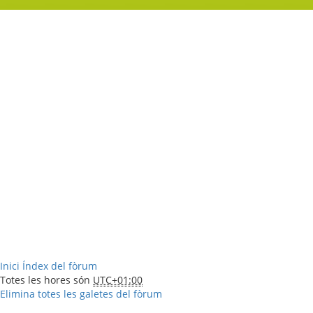
Inici
Índex del fòrum
Totes les hores són
UTC+01:00
Elimina totes les galetes del fòrum