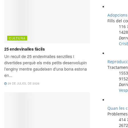
Adopcions 
Fills del co
116
142
Darr
Cris
Reproducci
Tractament
155
915
Darr
Vesp
Quan les c
Problemes
414
267