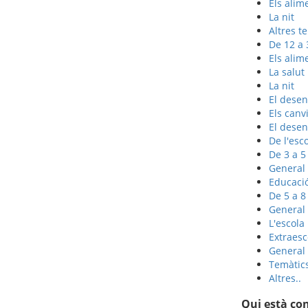
Els alim
La nit
Altres t
De 12 a
Els alim
La salut
La nit
El dese
Els canv
El dese
De l'esco
De 3 a 5
General
Educació
De 5 a 8
General
L'escola
Extraesc
General
Temàtic
Altres..
Qui està co