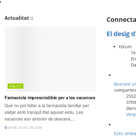
Actualitat ::
Connecta 
El desig 
Fòrum
T
En
Da
Buscant u
comparteix
255
370
Darr
Vesp
Estic emb