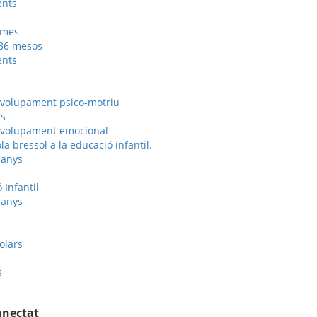
ents
emes
 36 mesos
ents
nvolupament psico-motriu
is
nvolupament emocional
la bressol a la educació infantil.
 anys
 Infantil
 anys
olars
s
nnectat