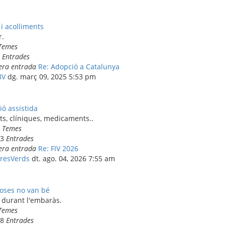
i acolliments
r.
Temes
8
Entrades
era entrada
Re: Adopció a Catalunya
BV
dg. març 09, 2025 5:53 pm
ó assistida
s, clíniques, medicaments..
3
Temes
23
Entrades
era entrada
Re: FIV 2026
resVerds
dt. ago. 04, 2026 7:55 am
oses no van bé
 durant l'embaràs.
Temes
28
Entrades