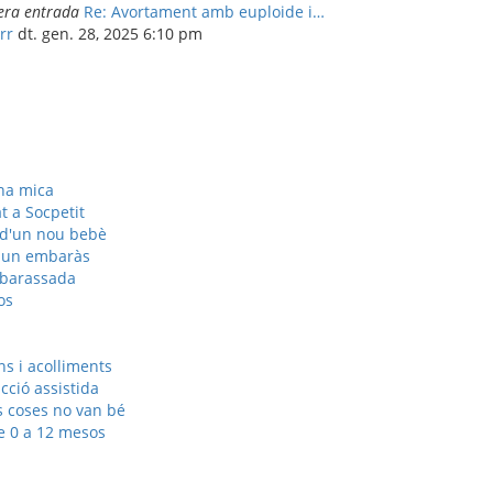
era entrada
Re: Avortament amb euploide i…
rr
dt. gen. 28, 2025 6:10 pm
na mica
at a Socpetit
 d'un nou bebè
 un embaràs
mbarassada
os
s i acolliments
ció assistida
 coses no van bé
e 0 a 12 mesos