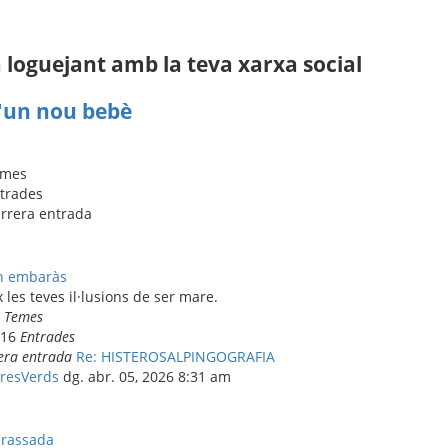
loguejant amb la teva xarxa social
d'un nou bebè
emes
trades
rrera entrada
n embaràs
 les teves il·lusions de ser mare.
2
Temes
916
Entrades
era entrada
Re: HISTEROSALPINGOGRAFIA
resVerds
dg. abr. 05, 2026 8:31 am
arassada