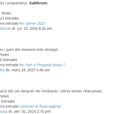
tes i preparatius.
Subfòrum:
7
Temes
823
Entrades
era entrada
Re: Gener 2027
ibluski
dl. jul. 20, 2026 8:26 am
es i pors del moment més desitjat.
Temes
50
Entrades
era entrada
Re: Part a l’hospital Josep T…
tta
dv. març 28, 2025 5:40 am
ació del cos després de l'embaràs i altres temes relacionats.
Temes
2
Entrades
era entrada
Conèixer el fluxe vaginal
sasa
dt. abr. 02, 2024 2:16 pm