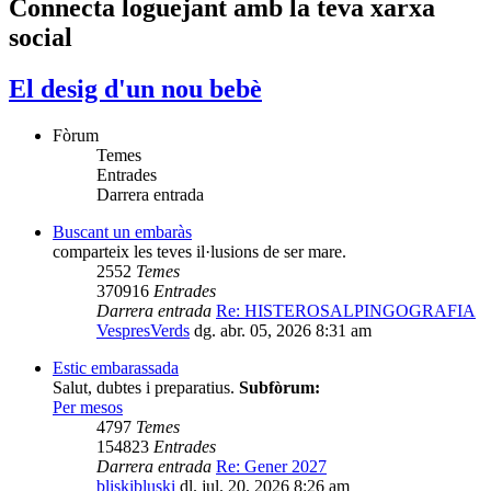
Connecta loguejant amb la teva xarxa
social
El desig d'un nou bebè
Fòrum
Temes
Entrades
Darrera entrada
Buscant un embaràs
comparteix les teves il·lusions de ser mare.
2552
Temes
370916
Entrades
Darrera entrada
Re: HISTEROSALPINGOGRAFIA
VespresVerds
dg. abr. 05, 2026 8:31 am
Estic embarassada
Salut, dubtes i preparatius.
Subfòrum:
Per mesos
4797
Temes
154823
Entrades
Darrera entrada
Re: Gener 2027
bliskibluski
dl. jul. 20, 2026 8:26 am