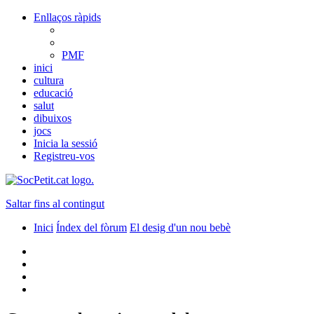
Enllaços ràpids
PMF
inici
cultura
educació
salut
dibuixos
jocs
Inicia la sessió
Registreu-vos
Saltar fins al contingut
Inici
Índex del fòrum
El desig d'un nou bebè