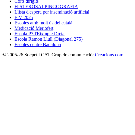
Coits dirigits
HISTEROSALPINGOGRAFIA
Llista d'espera per inseminació artificial
FIV 2025
Escoles amb molt ús del català
Medicació Meriofert
Escola P3 l'Eixmple Dreta
Escola Ramon Llull (Diagonal 275)
Escoles centre Badalona
© 2005-26 Socpetit.CAT Grup de comunicació:
Creacions.com