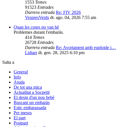
1553
Temes
91523
Entrades
Darrera entrada
Re: FIV 2026
VespresVerds
dt. ago. 04, 2026 7:55 am
Quan les coses no van bé
Problemes durant l'embaràs.
414
Temes
26728
Entrades
Darrera entrada
Re: Avortament amb euploide i…
Lidiarr
dt. gen. 28, 2025 6:10 pm
Salta a
General
Info
Ajuda
De tot una mica
Actualitat a Socpetit
El desig d'un nou bebè
Buscant un embaràs
Estic embarassada
Per mesos
El part
Postpart