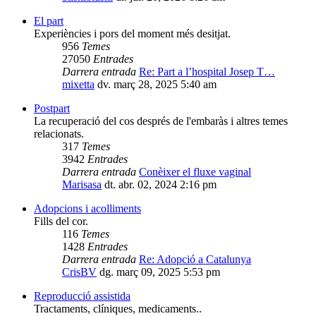
El part
Experiències i pors del moment més desitjat.
956
Temes
27050
Entrades
Darrera entrada
Re: Part a l’hospital Josep T…
mixetta
dv. març 28, 2025 5:40 am
Postpart
La recuperació del cos després de l'embaràs i altres temes
relacionats.
317
Temes
3942
Entrades
Darrera entrada
Conèixer el fluxe vaginal
Marisasa
dt. abr. 02, 2024 2:16 pm
Adopcions i acolliments
Fills del cor.
116
Temes
1428
Entrades
Darrera entrada
Re: Adopció a Catalunya
CrisBV
dg. març 09, 2025 5:53 pm
Reproducció assistida
Tractaments, clíniques, medicaments..