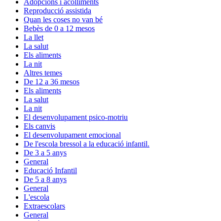
Adopcions i acolliments
Reproducció assistida
Quan les coses no van bé
Bebès de 0 a 12 mesos
La llet
La salut
Els aliments
La nit
Altres temes
De 12 a 36 mesos
Els aliments
La salut
La nit
El desenvolupament psico-motriu
Els canvis
El desenvolupament emocional
De l'escola bressol a la educació infantil.
De 3 a 5 anys
General
Educació Infantil
De 5 a 8 anys
General
L'escola
Extraescolars
General