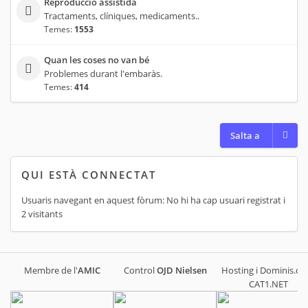
Reproducció assistida
Tractaments, clíniques, medicaments..
Temes:
1553
Quan les coses no van bé
Problemes durant l'embaràs.
Temes:
414
Salta a
QUI ESTÀ CONNECTAT
Usuaris navegant en aquest fòrum: No hi ha cap usuari registrat i
2 visitants
Membre de l'
AMIC
Control
OJD
Nielsen
Hosting i Dominis.cat
CAT1.NET