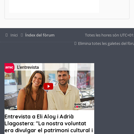
Inici
Índex del fòrum
Totes les hores són
UTC+01
Elimina totes les galetes del fò