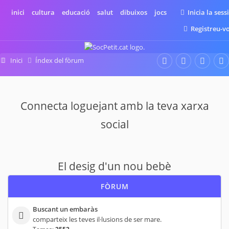
inici
cultura
educació
salut
dibuixos
jocs
Inicia la sess
Registreu-v
Inici
Índex del fòrum
El desig d'un nou bebè
Connecta loguejant amb la teva xarxa
social
El desig d'un nou bebè
FÒRUM
Buscant un embaràs
comparteix les teves il·lusions de ser mare.