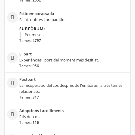
Temes:
2552
Estic embarassada
Salut, dubtes i preparatius.
SUBFÒRUM:
Per mesos
Temes:
4797
El part
Experiències i pors del moment més desitjat.
Temes:
956
Postpart
La recuperació del cos després de l'embaràs i altres temes
relacionats.
Temes:
317
Adopcions i acolliments
Fills del cor.
Temes:
116