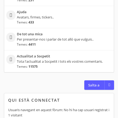
Temes:
251
Ajuda
Avatars, firmes, tickers..
Temes:
433
De tot una mica
Per presentar-nos i parlar de tot alló que vulguis..
Temes:
4411
Actualitat a Socpetit
Tota l'actualitat a Socpetit i tots els vostres comentaris.
Temes:
11575
Salta a
QUI ESTÀ CONNECTAT
Usuaris navegant en aquest fòrum: No hi ha cap usuari registrat i
1 visitant