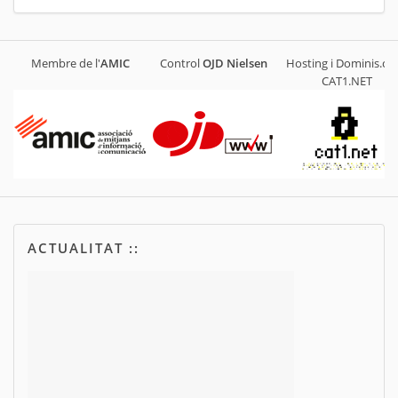
Membre de l'
AMIC
Control
OJD
Nielsen
Hosting i Dominis.cat
CAT1.NET
ACTUALITAT ::