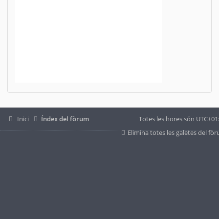
Inici
Índex del fòrum
Totes les hores són
UTC+01
Elimina totes les galetes del fò