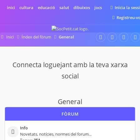
inici
cultura
educació
salut
dibuixos
jocs
Inicia la sess
Registreu-v
Inici
Índex del fòrum
General
Connecta loguejant amb la teva xarxa
social
General
FÒRUM
Info
Novetats, notícies, normes del forum...