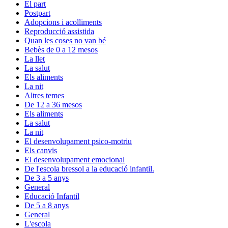
El part
Postpart
Adopcions i acolliments
Reproducció assistida
Quan les coses no van bé
Bebès de 0 a 12 mesos
La llet
La salut
Els aliments
La nit
Altres temes
De 12 a 36 mesos
Els aliments
La salut
La nit
El desenvolupament psico-motriu
Els canvis
El desenvolupament emocional
De l'escola bressol a la educació infantil.
De 3 a 5 anys
General
Educació Infantil
De 5 a 8 anys
General
L'escola