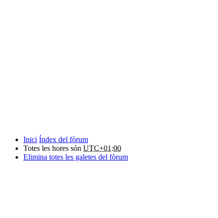
Inici
Índex del fòrum
Totes les hores són
UTC+01:00
Elimina totes les galetes del fòrum