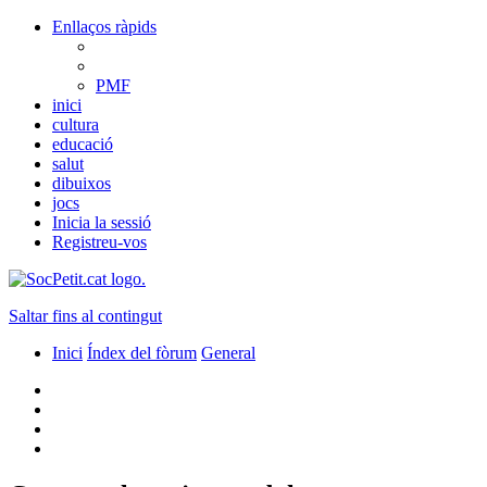
Enllaços ràpids
PMF
inici
cultura
educació
salut
dibuixos
jocs
Inicia la sessió
Registreu-vos
Saltar fins al contingut
Inici
Índex del fòrum
General