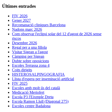
Últimes entrades
FIV 2026
Gener 2027
Recomanació cliniques Barcelona
Nadons març 2026
Com observar l'eclipsi solar del 12 d'agost de 2026 sense
riscos
Desembre 2026
Regal per a una fillola
Visitar Sigean a l'agost
Càmping per Sigean
Dubte sobre oposicions
Escoles Terrassa zona 4
Coits dirigits
HISTEROSALPINGOGRAFIA
Llista d'espera per inseminació artificial
FIV 2025
Escoles amb molt ús del català
Medicació Meriofert
Escola P3 l'Eixmple Dreta
Escola Ramon Llull (Diagonal 275)
Escoles centre Badalona