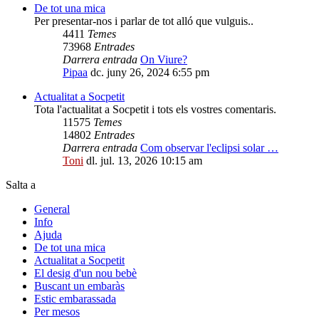
De tot una mica
Per presentar-nos i parlar de tot alló que vulguis..
4411
Temes
73968
Entrades
Darrera entrada
On Viure?
Pipaa
dc. juny 26, 2024 6:55 pm
Actualitat a Socpetit
Tota l'actualitat a Socpetit i tots els vostres comentaris.
11575
Temes
14802
Entrades
Darrera entrada
Com observar l'eclipsi solar …
Toni
dl. jul. 13, 2026 10:15 am
Salta a
General
Info
Ajuda
De tot una mica
Actualitat a Socpetit
El desig d'un nou bebè
Buscant un embaràs
Estic embarassada
Per mesos