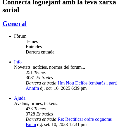
Connecta loguejant amb la teva xarxa
social
General
Fòrum
Temes
Entrades
Darrera entrada
Info
Novetats, notícies, normes del forum...
251
Temes
3081
Entrades
Darrera entrada
Hm Nou Delfos (embaràs i part)
Annfm
dj. oct. 16, 2025 6:39 pm
Ajuda
Avatars, firmes, tickers..
433
Temes
3728
Entrades
Darrera entrada
Re: Rectificar ordre cognoms
Bmm
dg. set. 10, 2023 12:31 pm