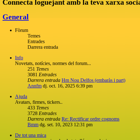
Connecta loguejant amb la teva xarxa soci
General
Fòrum
Temes
Entrades
Darrera entrada
Info
Novetats, notícies, normes del forum...
251
Temes
3081
Entrades
Darrera entrada
Hm Nou Delfos (embaràs i part)
Annfm
dj. oct. 16, 2025 6:39 pm
Ajuda
Avatars, firmes, tickers..
433
Temes
3728
Entrades
Darrera entrada
Re: Rectificar ordre cognoms
Bmm
dg. set. 10, 2023 12:31 pm
De tot una mica