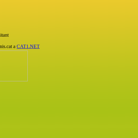
itant
nis.cat a
CAT1.NET