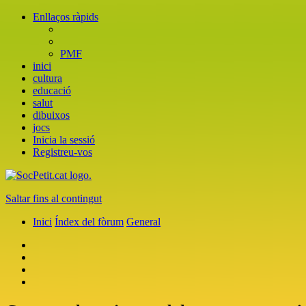
Enllaços ràpids
PMF
inici
cultura
educació
salut
dibuixos
jocs
Inicia la sessió
Registreu-vos
Saltar fins al contingut
Inici
Índex del fòrum
General