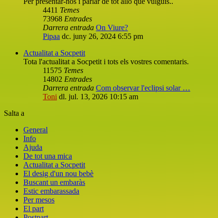
Per presentar-nos i parlar de tot alló que vulguis..
4411
Temes
73968
Entrades
Darrera entrada
On Viure?
Pipaa
dc. juny 26, 2024 6:55 pm
Actualitat a Socpetit
Tota l'actualitat a Socpetit i tots els vostres comentaris.
11575
Temes
14802
Entrades
Darrera entrada
Com observar l'eclipsi solar …
Toni
dl. jul. 13, 2026 10:15 am
Salta a
General
Info
Ajuda
De tot una mica
Actualitat a Socpetit
El desig d'un nou bebè
Buscant un embaràs
Estic embarassada
Per mesos
El part
Postpart