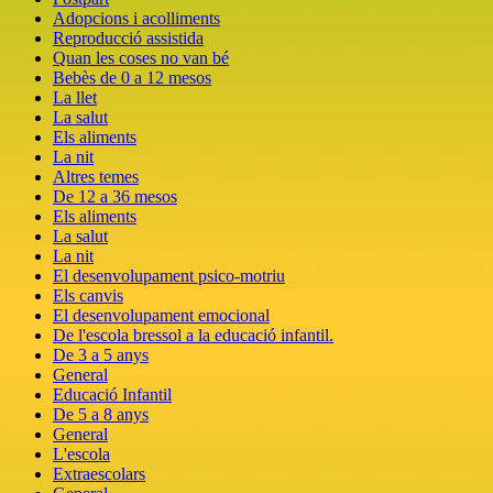
Adopcions i acolliments
Reproducció assistida
Quan les coses no van bé
Bebès de 0 a 12 mesos
La llet
La salut
Els aliments
La nit
Altres temes
De 12 a 36 mesos
Els aliments
La salut
La nit
El desenvolupament psico-motriu
Els canvis
El desenvolupament emocional
De l'escola bressol a la educació infantil.
De 3 a 5 anys
General
Educació Infantil
De 5 a 8 anys
General
L'escola
Extraescolars