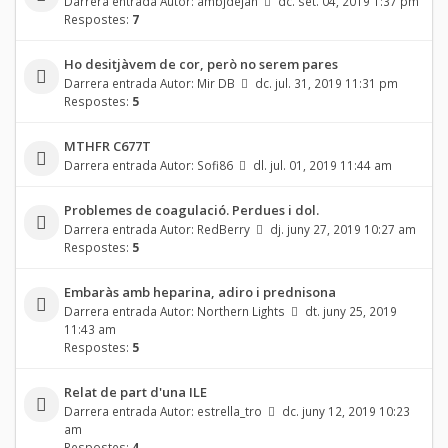
Darrera entrada Autor:
ambjdejan
dc. set. 04, 2019 1:37 pm
Respostes:
7
Ho desitjàvem de cor, però no serem pares
Darrera entrada Autor:
Mir DB
dc. jul. 31, 2019 11:31 pm
Respostes:
5
MTHFR C677T
Darrera entrada Autor:
Sofi86
dl. jul. 01, 2019 11:44 am
Problemes de coagulació. Perdues i dol.
Darrera entrada Autor:
RedBerry
dj. juny 27, 2019 10:27 am
Respostes:
5
Embaràs amb heparina, adiro i prednisona
Darrera entrada Autor:
Northern Lights
dt. juny 25, 2019
11:43 am
Respostes:
5
Relat de part d'una ILE
Darrera entrada Autor:
estrella_tro
dc. juny 12, 2019 10:23
am
Respostes:
4