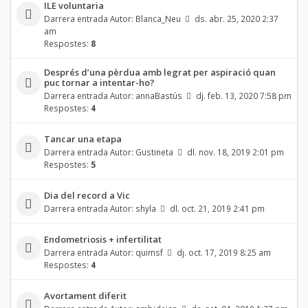
ILE voluntaria
Darrera entrada Autor:
Blanca_Neu
ds. abr. 25, 2020 2:37
am
Respostes:
8
Després d’una pèrdua amb legrat per aspiració quan
puc tornar a intentar-ho?
Darrera entrada Autor:
annaBastús
dj. feb. 13, 2020 7:58 pm
Respostes:
4
Tancar una etapa
Darrera entrada Autor:
Gustineta
dl. nov. 18, 2019 2:01 pm
Respostes:
5
Dia del record a Vic
Darrera entrada Autor:
shyla
dl. oct. 21, 2019 2:41 pm
Endometriosis + infertilitat
Darrera entrada Autor:
quimsf
dj. oct. 17, 2019 8:25 am
Respostes:
4
Avortament diferit