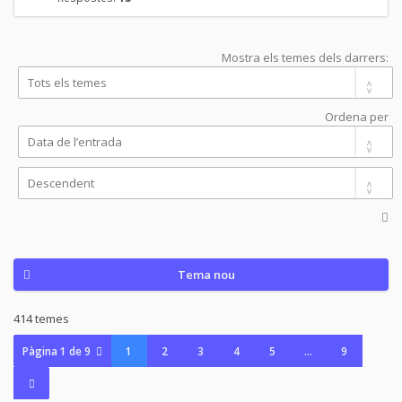
Mostra els temes dels darrers:
Ordena per
Tema nou
414 temes
Pàgina
1
de
9
1
2
3
4
5
…
9