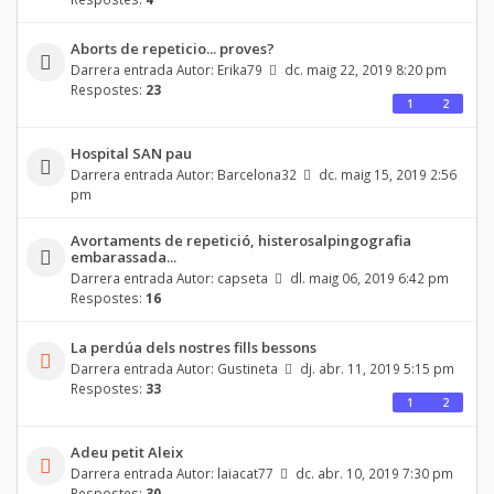
Aborts de repeticio... proves?
Darrera entrada Autor:
Erika79
dc. maig 22, 2019 8:20 pm
Respostes:
23
1
2
Hospital SAN pau
Darrera entrada Autor:
Barcelona32
dc. maig 15, 2019 2:56
pm
Avortaments de repetició, histerosalpingografia
embarassada...
Darrera entrada Autor:
capseta
dl. maig 06, 2019 6:42 pm
Respostes:
16
La perdúa dels nostres fills bessons
Darrera entrada Autor:
Gustineta
dj. abr. 11, 2019 5:15 pm
Respostes:
33
1
2
Adeu petit Aleix
Darrera entrada Autor:
laiacat77
dc. abr. 10, 2019 7:30 pm
Respostes:
30