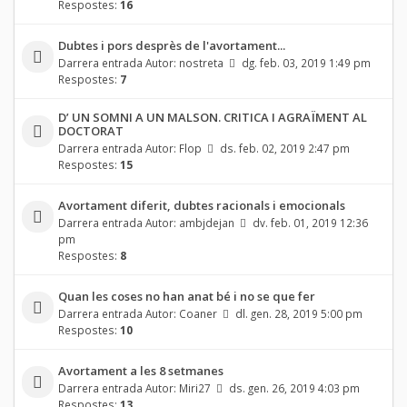
Respostes:
16
Dubtes i pors desprès de l'avortament...
Darrera entrada Autor:
nostreta
dg. feb. 03, 2019 1:49 pm
Respostes:
7
D’ UN SOMNI A UN MALSON. CRITICA I AGRAÏMENT AL
DOCTORAT
Darrera entrada Autor:
Flop
ds. feb. 02, 2019 2:47 pm
Respostes:
15
Avortament diferit, dubtes racionals i emocionals
Darrera entrada Autor:
ambjdejan
dv. feb. 01, 2019 12:36
pm
Respostes:
8
Quan les coses no han anat bé i no se que fer
Darrera entrada Autor:
Coaner
dl. gen. 28, 2019 5:00 pm
Respostes:
10
Avortament a les 8 setmanes
Darrera entrada Autor:
Miri27
ds. gen. 26, 2019 4:03 pm
Respostes:
13