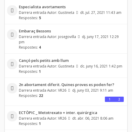
Especialista avortaments
Darrera entrada Autor:
Gustineta
dt. jul. 27, 2021 11:43 am
Respostes:
5
Embaraç Bessons
Darrera entrada Autor:
josegovilla
dj. juny 17, 2021 12:29
pm
Respostes:
4
Cançó pels petits amb llum
Darrera entrada Autor:
Gustineta
dc. juny 16, 2021 1:42 pm
Respostes:
1
2n abortament diferit. Quines proves es poden fer?
Darrera entrada Autor:
VR26
dj. juny 03, 2021 9:11 am
Respostes:
22
1
2
ECTÒPIC _ Metotrexato + inter. quirúrgica
Darrera entrada Autor:
VR26
dt. abr. 06, 2021 8:06 am
Respostes:
1