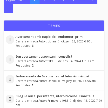
Pàgina
1
de
9
1
2
3
4
5
…
9
TEMES
Avortament amb euploide i endometri prim
Darrera entrada Autor:
Lidiarr
dt. gen. 28, 2025 6:10 pm
Respostes:
3
2on avortament espontani - consells?
Darrera entrada Autor:
teka
dc. nov. 06, 2024 10:57 am
Respostes:
2
Embarassada de 6 setmanes i el fetus és més petit
Darrera entrada Autor:
Ohana
dv. juny 16, 2023 4:58 am
Respostes:
1
Pliegue nucal persistente, útero bicorne...Final feliz
Darrera entrada Autor:
Primavera1985
dj. des. 15, 2022 7:29
pm