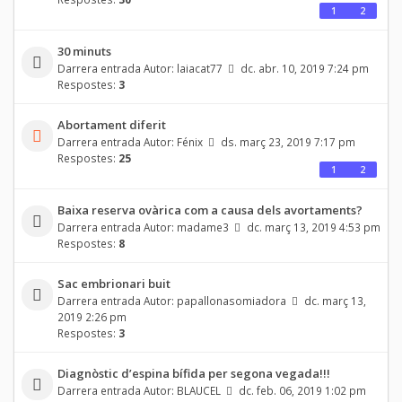
1
2
30 minuts
Darrera entrada Autor:
laiacat77
dc. abr. 10, 2019 7:24 pm
Respostes:
3
Abortament diferit
Darrera entrada Autor:
Fénix
ds. març 23, 2019 7:17 pm
Respostes:
25
1
2
Baixa reserva ovàrica com a causa dels avortaments?
Darrera entrada Autor:
madame3
dc. març 13, 2019 4:53 pm
Respostes:
8
Sac embrionari buit
Darrera entrada Autor:
papallonasomiadora
dc. març 13,
2019 2:26 pm
Respostes:
3
Diagnòstic d’espina bífida per segona vegada!!!
Darrera entrada Autor:
BLAUCEL
dc. feb. 06, 2019 1:02 pm