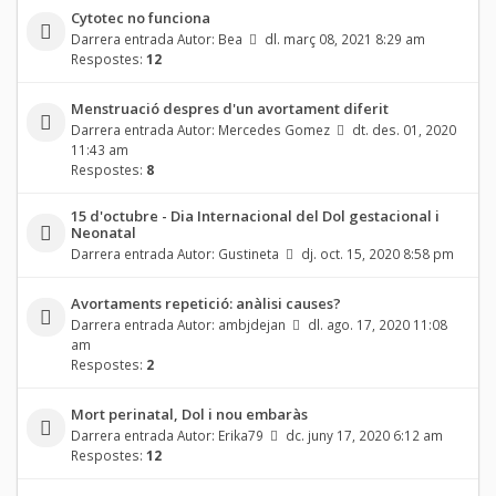
Cytotec no funciona
Darrera entrada Autor:
Bea
dl. març 08, 2021 8:29 am
Respostes:
12
Menstruació despres d'un avortament diferit
Darrera entrada Autor:
Mercedes Gomez
dt. des. 01, 2020
11:43 am
Respostes:
8
15 d'octubre - Dia Internacional del Dol gestacional i
Neonatal
Darrera entrada Autor:
Gustineta
dj. oct. 15, 2020 8:58 pm
Avortaments repetició: anàlisi causes?
Darrera entrada Autor:
ambjdejan
dl. ago. 17, 2020 11:08
am
Respostes:
2
Mort perinatal, Dol i nou embaràs
Darrera entrada Autor:
Erika79
dc. juny 17, 2020 6:12 am
Respostes:
12