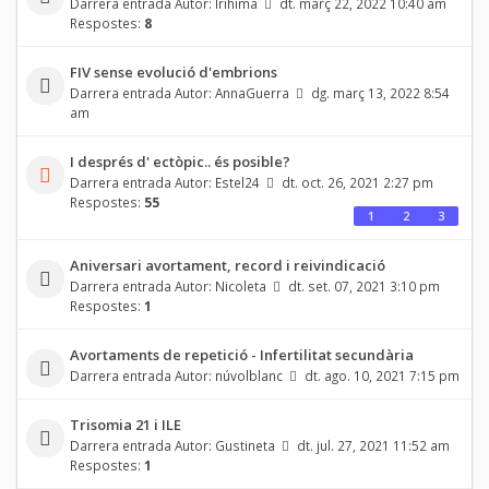
Darrera entrada Autor:
Irihima
dt. març 22, 2022 10:40 am
Respostes:
8
FIV sense evolució d'embrions
Darrera entrada Autor:
AnnaGuerra
dg. març 13, 2022 8:54
am
I després d' ectòpic.. és posible?
Darrera entrada Autor:
Estel24
dt. oct. 26, 2021 2:27 pm
Respostes:
55
1
2
3
Aniversari avortament, record i reivindicació
Darrera entrada Autor:
Nicoleta
dt. set. 07, 2021 3:10 pm
Respostes:
1
Avortaments de repetició - Infertilitat secundària
Darrera entrada Autor:
núvolblanc
dt. ago. 10, 2021 7:15 pm
Trisomia 21 i ILE
Darrera entrada Autor:
Gustineta
dt. jul. 27, 2021 11:52 am
Respostes:
1