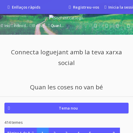
Enllaços ràpids
Registreu-vos
Inicia la sess
Inici
Índex del fòrum
El desig d'un nou bebè
Quan les coses no van bé
Connecta loguejant amb la teva xarxa
social
Quan les coses no van bé
Tema nou
414 temes