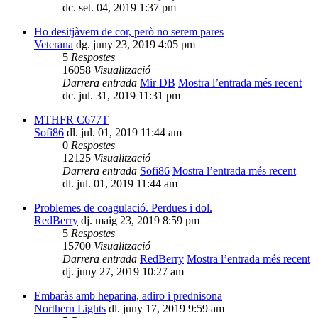
dc. set. 04, 2019 1:37 pm
Ho desitjàvem de cor, però no serem pares
Veterana
dg. juny 23, 2019 4:05 pm
5
Respostes
16058
Visualització
Darrera entrada
Mir DB
Mostra l’entrada més recent
dc. jul. 31, 2019 11:31 pm
MTHFR C677T
Sofi86
dl. jul. 01, 2019 11:44 am
0
Respostes
12125
Visualització
Darrera entrada
Sofi86
Mostra l’entrada més recent
dl. jul. 01, 2019 11:44 am
Problemes de coagulació. Perdues i dol.
RedBerry
dj. maig 23, 2019 8:59 pm
5
Respostes
15700
Visualització
Darrera entrada
RedBerry
Mostra l’entrada més recent
dj. juny 27, 2019 10:27 am
Embaràs amb heparina, adiro i prednisona
Northern Lights
dl. juny 17, 2019 9:59 am