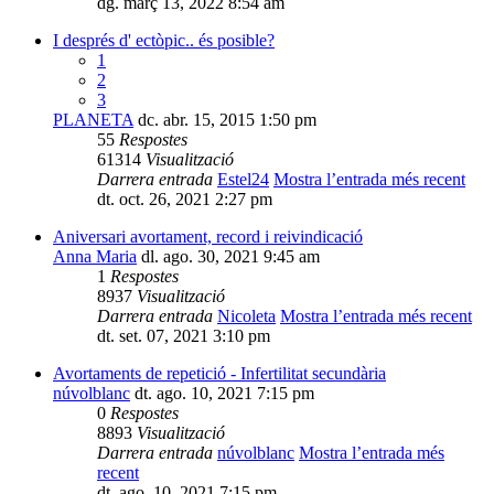
dg. març 13, 2022 8:54 am
I després d' ectòpic.. és posible?
1
2
3
PLANETA
dc. abr. 15, 2015 1:50 pm
55
Respostes
61314
Visualització
Darrera entrada
Estel24
Mostra l’entrada més recent
dt. oct. 26, 2021 2:27 pm
Aniversari avortament, record i reivindicació
Anna Maria
dl. ago. 30, 2021 9:45 am
1
Respostes
8937
Visualització
Darrera entrada
Nicoleta
Mostra l’entrada més recent
dt. set. 07, 2021 3:10 pm
Avortaments de repetició - Infertilitat secundària
núvolblanc
dt. ago. 10, 2021 7:15 pm
0
Respostes
8893
Visualització
Darrera entrada
núvolblanc
Mostra l’entrada més
recent
dt. ago. 10, 2021 7:15 pm