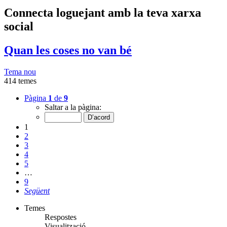
Connecta loguejant amb la teva xarxa
social
Quan les coses no van bé
Tema nou
414 temes
Pàgina
1
de
9
Saltar a la pàgina:
1
2
3
4
5
…
9
Següent
Temes
Respostes
Visualització