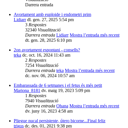
Darrera entrada
Avortament amb euploide i endometri prim
Lidiarr
dl. gen. 27, 2025 5:54 pm
3
Respostes
32340
Visualització
Darrera entrada
Lidiarr
Mostra l’entrada més recent
dt. gen. 28, 2025 6:10 pm
2on avortament espontani - consells?
teka
dc. oct. 16, 2024 11:43 am
2
Respostes
7254
Visualització
Darrera entrada
teka
Mostra l’entrada més recent
dc. nov. 06, 2024 10:57 am
Embarassada de 6 setmanes i el fetus és més petit
Mariona_8181
dv. maig 19, 2023 5:09 pm
1
Respostes
7940
Visualització
Darrera entrada
Ohana
Mostra l’entrada més recent
dv. juny 16, 2023 4:58 am
Pliegue nucal persistente, útero bicorne...Final feliz
trigos
dc. des. 01, 2021 9:38 pm