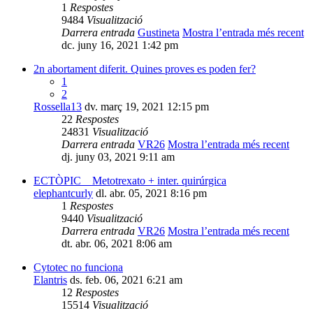
1
Respostes
9484
Visualització
Darrera entrada
Gustineta
Mostra l’entrada més recent
dc. juny 16, 2021 1:42 pm
2n abortament diferit. Quines proves es poden fer?
1
2
Rossella13
dv. març 19, 2021 12:15 pm
22
Respostes
24831
Visualització
Darrera entrada
VR26
Mostra l’entrada més recent
dj. juny 03, 2021 9:11 am
ECTÒPIC _ Metotrexato + inter. quirúrgica
elephantcurly
dl. abr. 05, 2021 8:16 pm
1
Respostes
9440
Visualització
Darrera entrada
VR26
Mostra l’entrada més recent
dt. abr. 06, 2021 8:06 am
Cytotec no funciona
Elantris
ds. feb. 06, 2021 6:21 am
12
Respostes
15514
Visualització