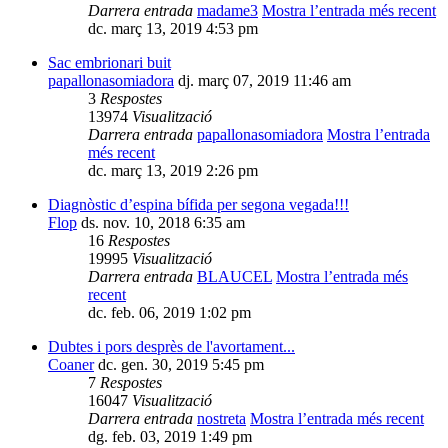
Darrera entrada
madame3
Mostra l’entrada més recent
dc. març 13, 2019 4:53 pm
Sac embrionari buit
papallonasomiadora
dj. març 07, 2019 11:46 am
3
Respostes
13974
Visualització
Darrera entrada
papallonasomiadora
Mostra l’entrada
més recent
dc. març 13, 2019 2:26 pm
Diagnòstic d’espina bífida per segona vegada!!!
Flop
ds. nov. 10, 2018 6:35 am
16
Respostes
19995
Visualització
Darrera entrada
BLAUCEL
Mostra l’entrada més
recent
dc. feb. 06, 2019 1:02 pm
Dubtes i pors desprès de l'avortament...
Coaner
dc. gen. 30, 2019 5:45 pm
7
Respostes
16047
Visualització
Darrera entrada
nostreta
Mostra l’entrada més recent
dg. feb. 03, 2019 1:49 pm