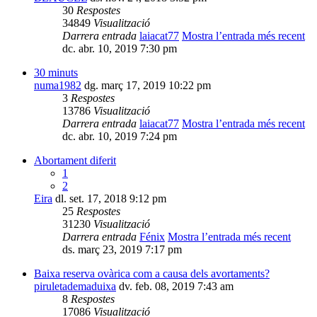
30
Respostes
34849
Visualització
Darrera entrada
laiacat77
Mostra l’entrada més recent
dc. abr. 10, 2019 7:30 pm
30 minuts
numa1982
dg. març 17, 2019 10:22 pm
3
Respostes
13786
Visualització
Darrera entrada
laiacat77
Mostra l’entrada més recent
dc. abr. 10, 2019 7:24 pm
Abortament diferit
1
2
Eira
dl. set. 17, 2018 9:12 pm
25
Respostes
31230
Visualització
Darrera entrada
Fénix
Mostra l’entrada més recent
ds. març 23, 2019 7:17 pm
Baixa reserva ovàrica com a causa dels avortaments?
piruletademaduixa
dv. feb. 08, 2019 7:43 am
8
Respostes
17086
Visualització