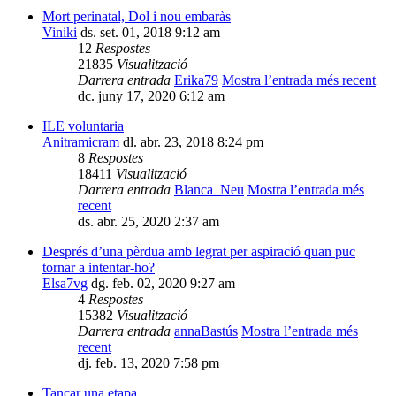
Mort perinatal, Dol i nou embaràs
Viniki
ds. set. 01, 2018 9:12 am
12
Respostes
21835
Visualització
Darrera entrada
Erika79
Mostra l’entrada més recent
dc. juny 17, 2020 6:12 am
ILE voluntaria
Anitramicram
dl. abr. 23, 2018 8:24 pm
8
Respostes
18411
Visualització
Darrera entrada
Blanca_Neu
Mostra l’entrada més
recent
ds. abr. 25, 2020 2:37 am
Després d’una pèrdua amb legrat per aspiració quan puc
tornar a intentar-ho?
Elsa7vg
dg. feb. 02, 2020 9:27 am
4
Respostes
15382
Visualització
Darrera entrada
annaBastús
Mostra l’entrada més
recent
dj. feb. 13, 2020 7:58 pm
Tancar una etapa