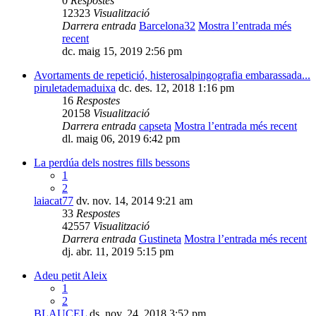
0
Respostes
12323
Visualització
Darrera entrada
Barcelona32
Mostra l’entrada més
recent
dc. maig 15, 2019 2:56 pm
Avortaments de repetició, histerosalpingografia embarassada...
piruletademaduixa
dc. des. 12, 2018 1:16 pm
16
Respostes
20158
Visualització
Darrera entrada
capseta
Mostra l’entrada més recent
dl. maig 06, 2019 6:42 pm
La perdúa dels nostres fills bessons
1
2
laiacat77
dv. nov. 14, 2014 9:21 am
33
Respostes
42557
Visualització
Darrera entrada
Gustineta
Mostra l’entrada més recent
dj. abr. 11, 2019 5:15 pm
Adeu petit Aleix
1
2
BLAUCEL
ds. nov. 24, 2018 3:52 pm