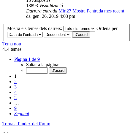
13
Respostes
18893
Visualització
Darrera entrada
Miri27
Mostra l’entrada més recent
ds. gen. 26, 2019 4:03 pm
Mostra els temes dels darrers:
Ordena per
Tema nou
414 temes
Pàgina
1
de
9
Saltar a la pàgina:
1
2
3
4
5
…
9
Següent
Torna a l’índex del fòrum