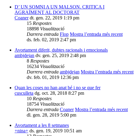
D’ UN SOMNI A UN MALSON. CRITICA I
AGRAÏMENT AL DOCTORAT
Coaner
dt. gen. 22, 2019 1:19 pm
15
Respostes
18898
Visualització
Darrera entrada
Flop
Mostra l’entrada més recent
ds. feb. 02, 2019 2:47 pm
Avortament diferit, dubtes racionals i emocionals
ambjdejan
dv. gen. 25, 2019 2:48 pm
8
Respostes
16234
Visualització
Darrera entrada
ambjdejan
Mostra l’entrada més recent
dv. feb. 01, 2019 12:36 pm
Quan les coses no han anat bé i no se que fer
cusculleta
dg. oct. 28, 2018 8:27 pm
10
Respostes
18754
Visualització
Darrera entrada
Coaner
Mostra l’entrada més recent
dl. gen. 28, 2019 5:00 pm
Avortament a les 8 setmanes
+nina+
ds. gen. 19, 2019 10:51 am