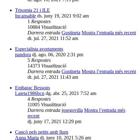
Trisomia 21 i ILE
Incansable
ds. juny 19, 2021 9:02 am
1
Respostes
10884
Visualització
Darrera entrada
Gustineta
Mostra l’entrada més recent
dt. jul. 27, 2021 11:52 am
Especialista avortaments
pandora
dj. ago. 06, 2020 2:31 pm
5
Respostes
14373
Visualització
Darrera entrada
Gustineta
Mostra l’entrada més recent
dt. jul. 27, 2021 11:43 am
Embaraç Bessons
Laieta1986bcn
dg. abr. 25, 2021 7:52 am
4
Respostes
11005
Visualització
Darrera entrada
josegovilla
Mostra l’entrada més
recent
dj. juny 17, 2021 12:29 pm
Cançó pels petits amb llum
Anna Maria
dj. juny 10, 2021 5:26 am