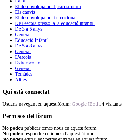
La nit
El desenvolupament psico-motriu
Els canvis
El desenvolupament emocional
De l'escola bressol a la educació infantil.
De 3 a 5 anys
General
Educació Infantil
De 5 a 8 anys
General
L'escola
Extraescolars
General
Temàtics
Altres..
Qui està connectat
Usuaris navegant en aquest fòrum:
Google [Bot]
i 4 visitants
Permisos del fòrum
No podeu
publicar temes nous en aquest fòrum
No podeu
respondre en temes d’aquest fòrum
No podeu
editar les vostres entrades en aquest fòrum