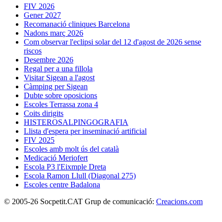
FIV 2026
Gener 2027
Recomanació cliniques Barcelona
Nadons març 2026
Com observar l'eclipsi solar del 12 d'agost de 2026 sense
riscos
Desembre 2026
Regal per a una fillola
Visitar Sigean a l'agost
Càmping per Sigean
Dubte sobre oposicions
Escoles Terrassa zona 4
Coits dirigits
HISTEROSALPINGOGRAFIA
Llista d'espera per inseminació artificial
FIV 2025
Escoles amb molt ús del català
Medicació Meriofert
Escola P3 l'Eixmple Dreta
Escola Ramon Llull (Diagonal 275)
Escoles centre Badalona
© 2005-26 Socpetit.CAT Grup de comunicació:
Creacions.com