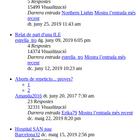
5
Respostes
15499
Visualització
Darrera entrada
Northern Lights
Mostra l’entrada més
recent
dt. juny 25, 2019 11:43 am
Relat de part d'una ILE
estrella_tro
dg. juny 09, 2019 6:05 pm
4
Respostes
14374
Visualització
Darrera entrada
estrella_tro
Mostra l’entrada més
recent
dc. juny 12, 2019 10:23 am
Aborts de repeticio... proves?
1
2
Amanda2016
dt. juny 20, 2017 7:30 am
23
Respostes
32331
Visualització
Darrera entrada
Erika79
Mostra l’entrada més recent
dc. maig 22, 2019 8:20 pm
Hospital SAN pau
Barcelona32
dc. maig 15, 2019 2:56 pm