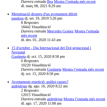
Darrera entrada
Bea
Mostra l’entrada més recent
dl. març 08, 2021 8:29 am
Menstruació despres d'un avortament diferit
pandora
dj. set. 19, 2019 5:26 pm
8
Respostes
18442
Visualització
Darrera entrada
Mercedes Gomez
Mostra l’entrada
més recent
dt. des. 01, 2020 11:43 am
15 d'octubre - Dia Internacional del Dol gestacional i
Neonatal
Gustineta
dj. oct. 15, 2020 8:58 pm
0
Respostes
10220
Visualització
Darrera entrada
Gustineta
Mostra l’entrada més recent
dj. oct. 15, 2020 8:58 pm
Avortaments repetició: anàlisi causes?
ambjdejan
dg. ago. 16, 2020 8:22 am
2
Respostes
12015
Visualització
Darrera entrada
ambjdejan
Mostra l’entrada més recent
dl. ago. 17, 2020 11:08 am