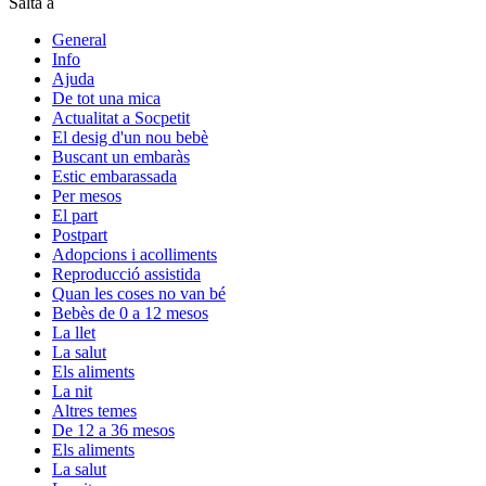
Salta a
General
Info
Ajuda
De tot una mica
Actualitat a Socpetit
El desig d'un nou bebè
Buscant un embaràs
Estic embarassada
Per mesos
El part
Postpart
Adopcions i acolliments
Reproducció assistida
Quan les coses no van bé
Bebès de 0 a 12 mesos
La llet
La salut
Els aliments
La nit
Altres temes
De 12 a 36 mesos
Els aliments
La salut