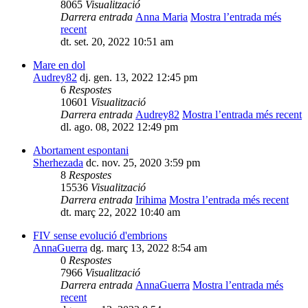
8065
Visualització
Darrera entrada
Anna Maria
Mostra l’entrada més
recent
dt. set. 20, 2022 10:51 am
Mare en dol
Audrey82
dj. gen. 13, 2022 12:45 pm
6
Respostes
10601
Visualització
Darrera entrada
Audrey82
Mostra l’entrada més recent
dl. ago. 08, 2022 12:49 pm
Abortament espontani
Sherhezada
dc. nov. 25, 2020 3:59 pm
8
Respostes
15536
Visualització
Darrera entrada
Irihima
Mostra l’entrada més recent
dt. març 22, 2022 10:40 am
FIV sense evolució d'embrions
AnnaGuerra
dg. març 13, 2022 8:54 am
0
Respostes
7966
Visualització
Darrera entrada
AnnaGuerra
Mostra l’entrada més
recent