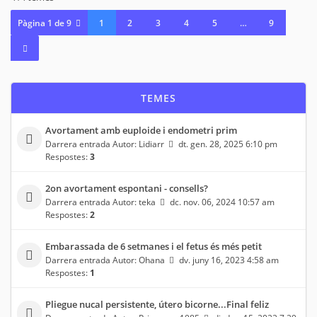
Pàgina
1
de
9
1
2
3
4
5
…
9
TEMES
Avortament amb euploide i endometri prim
Darrera entrada Autor:
Lidiarr
dt. gen. 28, 2025 6:10 pm
Respostes:
3
2on avortament espontani - consells?
Darrera entrada Autor:
teka
dc. nov. 06, 2024 10:57 am
Respostes:
2
Embarassada de 6 setmanes i el fetus és més petit
Darrera entrada Autor:
Ohana
dv. juny 16, 2023 4:58 am
Respostes:
1
Pliegue nucal persistente, útero bicorne...Final feliz