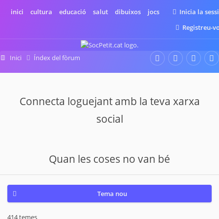
inici
cultura
educació
salut
dibuixos
jocs
Inicia la sess
Registreu-v
Inici
Índex del fòrum
El desig d'un nou bebè
Quan les coses no van bé
Connecta loguejant amb la teva xarxa
social
Quan les coses no van bé
Tema nou
414 temes