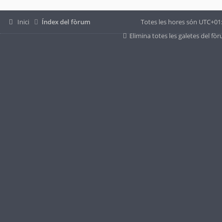
Inici
Índex del fòrum
Totes les hores són
UTC+01
Elimina totes les galetes del fò