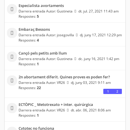
Especialista avortaments
Darrera entrada Autor:
Gustineta
dt. jul. 27, 2021 11:43 am
Respostes:
5
Embaraç Bessons
Darrera entrada Autor:
josegovilla
dj. juny 17, 2021 12:29 pm
Respostes:
4
Cançó pels petits amb llum
Darrera entrada Autor:
Gustineta
dc. juny 16, 2021 1:42 pm
Respostes:
1
2n abortament diferit. Quines proves es poden fer?
Darrera entrada Autor:
VR26
dj. juny 03, 2021 9:11 am
Respostes:
22
1
2
ECTÒPIC _ Metotrexato + inter. quirúrgica
Darrera entrada Autor:
VR26
dt. abr. 06, 2021 8:06 am
Respostes:
1
Cytotec no funciona