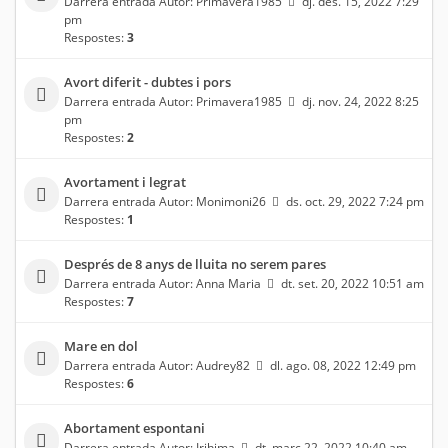
Darrera entrada Autor:
Primavera1985
dj. des. 15, 2022 7:29
pm
Respostes:
3
Avort diferit - dubtes i pors
Darrera entrada Autor:
Primavera1985
dj. nov. 24, 2022 8:25
pm
Respostes:
2
Avortament i legrat
Darrera entrada Autor:
Monimoni26
ds. oct. 29, 2022 7:24 pm
Respostes:
1
Després de 8 anys de lluita no serem pares
Darrera entrada Autor:
Anna Maria
dt. set. 20, 2022 10:51 am
Respostes:
7
Mare en dol
Darrera entrada Autor:
Audrey82
dl. ago. 08, 2022 12:49 pm
Respostes:
6
Abortament espontani
Darrera entrada Autor:
Irihima
dt. març 22, 2022 10:40 am