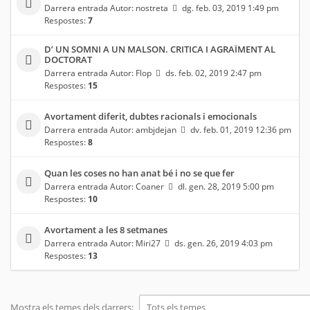
Darrera entrada Autor:
nostreta
dg. feb. 03, 2019 1:49 pm
Respostes:
7
D’ UN SOMNI A UN MALSON. CRITICA I AGRAÏMENT AL
DOCTORAT
Darrera entrada Autor:
Flop
ds. feb. 02, 2019 2:47 pm
Respostes:
15
Avortament diferit, dubtes racionals i emocionals
Darrera entrada Autor:
ambjdejan
dv. feb. 01, 2019 12:36 pm
Respostes:
8
Quan les coses no han anat bé i no se que fer
Darrera entrada Autor:
Coaner
dl. gen. 28, 2019 5:00 pm
Respostes:
10
Avortament a les 8 setmanes
Darrera entrada Autor:
Miri27
ds. gen. 26, 2019 4:03 pm
Respostes:
13
Mostra els temes dels darrers: