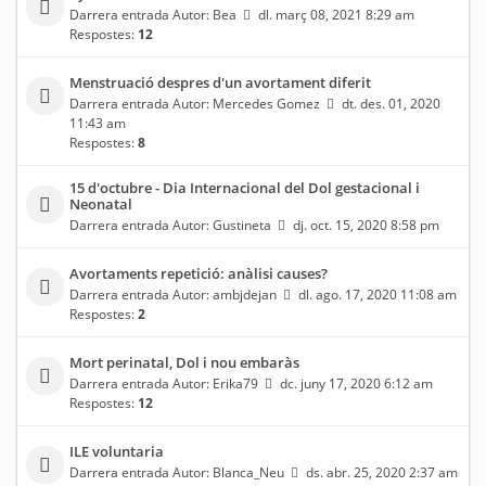
Darrera entrada Autor:
Bea
dl. març 08, 2021 8:29 am
Respostes:
12
Menstruació despres d'un avortament diferit
Darrera entrada Autor:
Mercedes Gomez
dt. des. 01, 2020
11:43 am
Respostes:
8
15 d'octubre - Dia Internacional del Dol gestacional i
Neonatal
Darrera entrada Autor:
Gustineta
dj. oct. 15, 2020 8:58 pm
Avortaments repetició: anàlisi causes?
Darrera entrada Autor:
ambjdejan
dl. ago. 17, 2020 11:08 am
Respostes:
2
Mort perinatal, Dol i nou embaràs
Darrera entrada Autor:
Erika79
dc. juny 17, 2020 6:12 am
Respostes:
12
ILE voluntaria
Darrera entrada Autor:
Blanca_Neu
ds. abr. 25, 2020 2:37 am