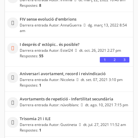
Respostes:
8
FIV sense evolució d'embrions
Darrera entrada Autor:
AnnaGuerra
dg. març 13, 2022 8:54
am
I després d' ectòpic.. és posible?
Darrera entrada Autor:
Estel24
dt. oct. 26, 2021 2:27 pm
Respostes:
55
1
2
3
Aniversari avortament, record i reivindicació
Darrera entrada Autor:
Nicoleta
dt. set. 07, 2021 3:10 pm
Respostes:
1
Avortaments de repetició - Infertilitat secundària
Darrera entrada Autor:
núvolblanc
dt. ago. 10, 2021 7:15 pm
Trisomia 21 i ILE
Darrera entrada Autor:
Gustineta
dt. jul. 27, 2021 11:52 am
Respostes:
1