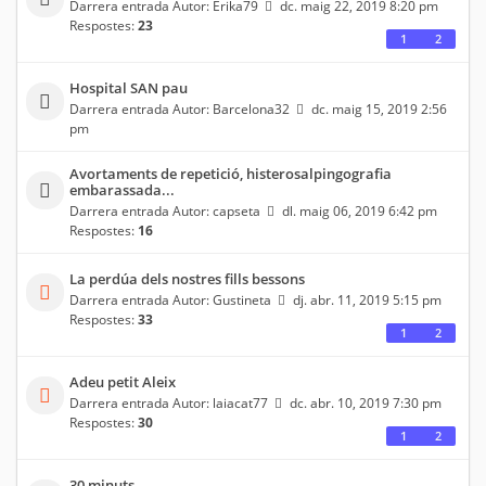
Darrera entrada Autor:
Erika79
dc. maig 22, 2019 8:20 pm
Respostes:
23
1
2
Hospital SAN pau
Darrera entrada Autor:
Barcelona32
dc. maig 15, 2019 2:56
pm
Avortaments de repetició, histerosalpingografia
embarassada...
Darrera entrada Autor:
capseta
dl. maig 06, 2019 6:42 pm
Respostes:
16
La perdúa dels nostres fills bessons
Darrera entrada Autor:
Gustineta
dj. abr. 11, 2019 5:15 pm
Respostes:
33
1
2
Adeu petit Aleix
Darrera entrada Autor:
laiacat77
dc. abr. 10, 2019 7:30 pm
Respostes:
30
1
2
30 minuts