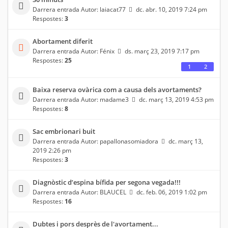
Darrera entrada Autor:
laiacat77
dc. abr. 10, 2019 7:24 pm
Respostes:
3
Abortament diferit
Darrera entrada Autor:
Fénix
ds. març 23, 2019 7:17 pm
Respostes:
25
1
2
Baixa reserva ovàrica com a causa dels avortaments?
Darrera entrada Autor:
madame3
dc. març 13, 2019 4:53 pm
Respostes:
8
Sac embrionari buit
Darrera entrada Autor:
papallonasomiadora
dc. març 13,
2019 2:26 pm
Respostes:
3
Diagnòstic d’espina bífida per segona vegada!!!
Darrera entrada Autor:
BLAUCEL
dc. feb. 06, 2019 1:02 pm
Respostes:
16
Dubtes i pors desprès de l'avortament...