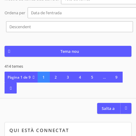
Ordena per
Tema nou
414 temes
Pàgina
1
de
9
1
2
3
4
5
…
9
Salta a
QUI ESTÀ CONNECTAT