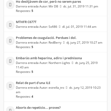
Ho desitjàvem de cor, però no serem pares
Darrera entrada Autor:
Mir DB
dc. jul. 31, 2019 11:31 pm
Respostes:
5
MTHFR C677T
Darrera entrada Autor:
Sofi86
dl. jul. 01, 2019 11:44 am
Problemes de coagulació. Perdues i dol.
Darrera entrada Autor:
RedBerry
dj. juny 27, 2019 10:27 am
Respostes:
5
Embaràs amb heparina, adiro i prednisona
Darrera entrada Autor:
Northern Lights
dt. juny 25, 2019
11:43 am
Respostes:
5
Relat de part d'una ILE
Darrera entrada Autor:
estrella_tro
dc. juny 12, 2019 10:23
am
Respostes:
4
Aborts de repeticio... proves?