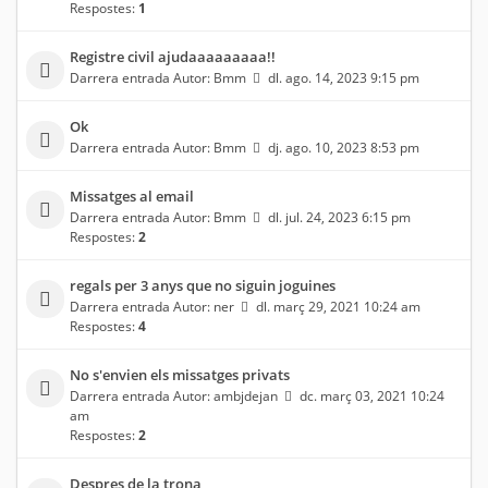
Respostes:
1
Registre civil ajudaaaaaaaaa!!
Darrera entrada Autor:
Bmm
dl. ago. 14, 2023 9:15 pm
Ok
Darrera entrada Autor:
Bmm
dj. ago. 10, 2023 8:53 pm
Missatges al email
Darrera entrada Autor:
Bmm
dl. jul. 24, 2023 6:15 pm
Respostes:
2
regals per 3 anys que no siguin joguines
Darrera entrada Autor:
ner
dl. març 29, 2021 10:24 am
Respostes:
4
No s'envien els missatges privats
Darrera entrada Autor:
ambjdejan
dc. març 03, 2021 10:24
am
Respostes:
2
Despres de la trona