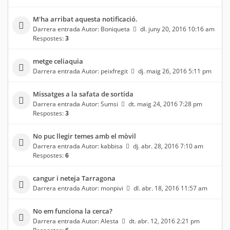
M'ha arribat aquesta notificació.
Darrera entrada Autor:
Boniqueta
dl. juny 20, 2016 10:16 am
Respostes:
3
metge celiaquia
Darrera entrada Autor:
peixfregit
dj. maig 26, 2016 5:11 pm
Missatges a la safata de sortida
Darrera entrada Autor:
Sumsi
dt. maig 24, 2016 7:28 pm
Respostes:
3
No puc llegir temes amb el mòvil
Darrera entrada Autor:
kabbisa
dj. abr. 28, 2016 7:10 am
Respostes:
6
cangur i neteja Tarragona
Darrera entrada Autor:
monpivi
dl. abr. 18, 2016 11:57 am
No em funciona la cerca?
Darrera entrada Autor:
Alesta
dt. abr. 12, 2016 2:21 pm
Respostes:
6