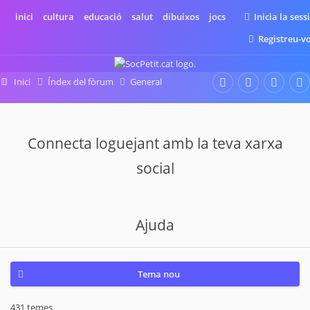
inici
cultura
educació
salut
dibuixos
jocs
Inicia la sess
Registreu-v
Inici
Índex del fòrum
General
Ajuda
Connecta loguejant amb la teva xarxa
social
Ajuda
Tema nou
431 temes