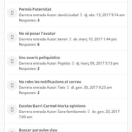
Permís Paternitat
Darrera entrada Autor:
david.ciudad
dj. abr. 13, 2017 9:14 am
Respostes:
3
No sé posar l'avatar
Darrera entrada Autor:
beren
dv. març 10, 2017 1:44 pm
Respostes:
6
tinc ovaris poliquístics
Darrera entrada Autor:
Popitita
dj. març 09, 2017 5:13 pm
Respostes:
2
No rebo les notificacions al correu
Darrera entrada Autor:
Twix
dl. gen. 30, 2017 9:23 am
Respostes:
2
Escoles Barri Carmel-Horta opinions
Darrera entrada Autor:
Sara-familiamelo
dv. gen. 20, 2017
7:00 am
Buscar paraules clau