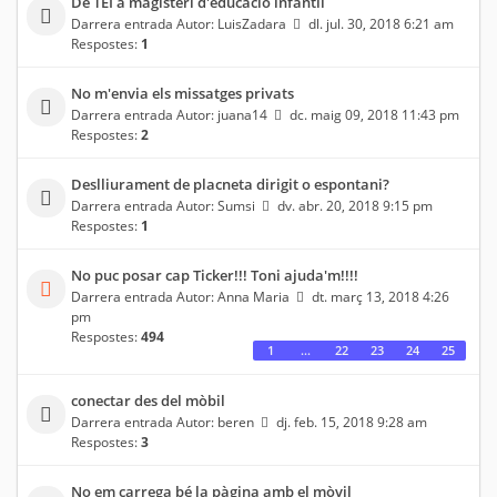
De TEI a magisteri d'educació infantil
Darrera entrada Autor:
LuisZadara
dl. jul. 30, 2018 6:21 am
Respostes:
1
No m'envia els missatges privats
Darrera entrada Autor:
juana14
dc. maig 09, 2018 11:43 pm
Respostes:
2
Deslliurament de placneta dirigit o espontani?
Darrera entrada Autor:
Sumsi
dv. abr. 20, 2018 9:15 pm
Respostes:
1
No puc posar cap Ticker!!! Toni ajuda'm!!!!
Darrera entrada Autor:
Anna Maria
dt. març 13, 2018 4:26
pm
Respostes:
494
1
…
22
23
24
25
conectar des del mòbil
Darrera entrada Autor:
beren
dj. feb. 15, 2018 9:28 am
Respostes:
3
No em carrega bé la pàgina amb el mòvil