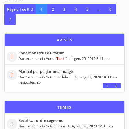
Pàgina
1
de
9
1
2
3
4
5
…
9
AVISOS
Condicions d'ús del fòrum
Darrera entrada Autor:
Toni
dl. gen. 25, 2010 3:11 pm
Manual per penjar una imatge
Darrera entrada Autor:
bolilola
dj. maig 21, 2020 10:08 pm
Respostes:
26
1
2
TEMES
Rectificar ordre cognoms
Darrera entrada Autor:
Bmm
dg. set. 10, 2023 12:31 pm