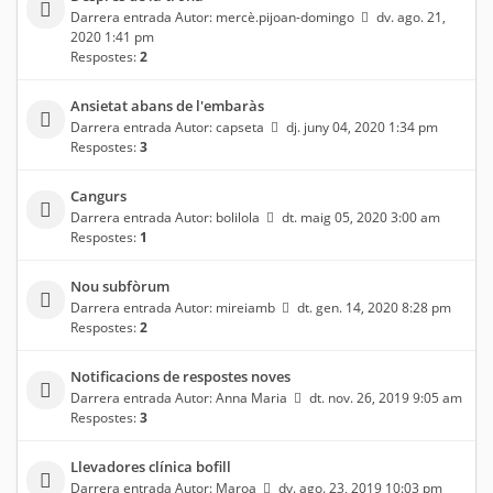
Darrera entrada Autor:
mercè.pijoan-domingo
dv. ago. 21,
2020 1:41 pm
Respostes:
2
Ansietat abans de l'embaràs
Darrera entrada Autor:
capseta
dj. juny 04, 2020 1:34 pm
Respostes:
3
Cangurs
Darrera entrada Autor:
bolilola
dt. maig 05, 2020 3:00 am
Respostes:
1
Nou subfòrum
Darrera entrada Autor:
mireiamb
dt. gen. 14, 2020 8:28 pm
Respostes:
2
Notificacions de respostes noves
Darrera entrada Autor:
Anna Maria
dt. nov. 26, 2019 9:05 am
Respostes:
3
Llevadores clínica bofill
Darrera entrada Autor:
Maroa
dv. ago. 23, 2019 10:03 pm