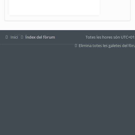
Inici
Índex del fòrum
Totes les hores són
UTC+01
Elimina totes les galetes del fò