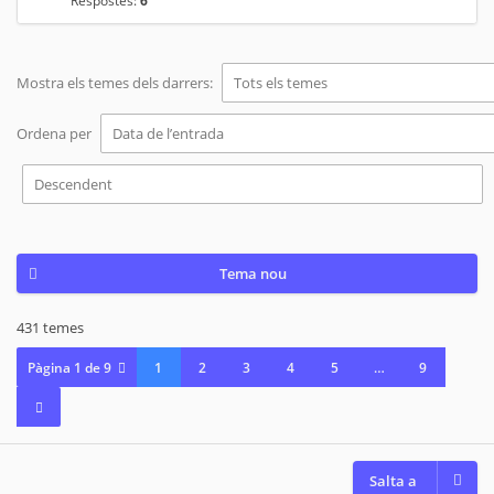
Mostra els temes dels darrers:
Ordena per
Tema nou
431 temes
Pàgina
1
de
9
1
2
3
4
5
…
9
Salta a