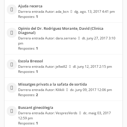
Ajuda recerca
Darrera entrada Autor:
ada_bcn
dg. ago. 13, 2017 4:41 pm
Respostes:
1
Opinio del Dr. Rodriguez Morante, David (Clinica
Diagonal)
Darrera entrada Autor:
dara.serrano
dt. juny 27, 2017 3:10
pm
Respostes:
1
Escola Bressol
Darrera entrada Autor:
jellwill2
dl. juny 12, 2017 2:15 pm
Respostes:
1
Missatges privats a la safata de sortida
Darrera entrada Autor:
Kilikili
dv. juny 09, 2017 12:06 pm
Respostes:
2
Buscant ginecòleg/a
Darrera entrada Autor:
VespresVerds
dc. maig 03, 2017
12:59 pm
Respostes:
1