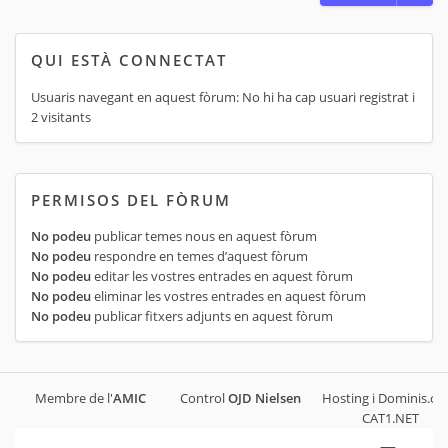
QUI ESTÀ CONNECTAT
Usuaris navegant en aquest fòrum: No hi ha cap usuari registrat i
2 visitants
PERMISOS DEL FÒRUM
No podeu
publicar temes nous en aquest fòrum
No podeu
respondre en temes d’aquest fòrum
No podeu
editar les vostres entrades en aquest fòrum
No podeu
eliminar les vostres entrades en aquest fòrum
No podeu
publicar fitxers adjunts en aquest fòrum
Membre de l'
AMIC
Control
OJD
Nielsen
Hosting i Dominis.cat
CAT1.NET