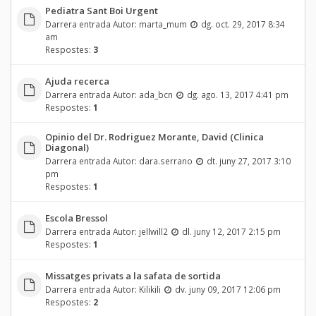
Pediatra Sant Boi Urgent
Darrera entrada Autor:
marta_mum
dg. oct. 29, 2017 8:34
am
Respostes:
3
Ajuda recerca
Darrera entrada Autor:
ada_bcn
dg. ago. 13, 2017 4:41 pm
Respostes:
1
Opinio del Dr. Rodriguez Morante, David (Clinica
Diagonal)
Darrera entrada Autor:
dara.serrano
dt. juny 27, 2017 3:10
pm
Respostes:
1
Escola Bressol
Darrera entrada Autor:
jellwill2
dl. juny 12, 2017 2:15 pm
Respostes:
1
Missatges privats a la safata de sortida
Darrera entrada Autor:
Kilikili
dv. juny 09, 2017 12:06 pm
Respostes:
2