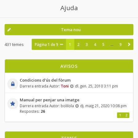
Ajuda
Tema nou
431 temes
Pàgina
1
de
9
1
2
3
4
5
…
9
AVISOS
Condicions d'ús del fòrum
Darrera entrada Autor:
Toni
dl. gen. 25, 2010 3:11 pm
Manual per penjar una imatge
Darrera entrada Autor:
bolilola
dj. maig 21, 2020 10:08 pm
Respostes:
26
1
2