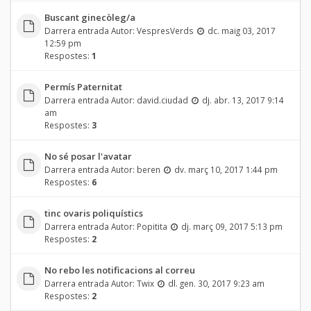
Buscant ginecòleg/a
Darrera entrada Autor:
VespresVerds
dc. maig 03, 2017
12:59 pm
Respostes:
1
Permís Paternitat
Darrera entrada Autor:
david.ciudad
dj. abr. 13, 2017 9:14
am
Respostes:
3
No sé posar l'avatar
Darrera entrada Autor:
beren
dv. març 10, 2017 1:44 pm
Respostes:
6
tinc ovaris poliquístics
Darrera entrada Autor:
Popitita
dj. març 09, 2017 5:13 pm
Respostes:
2
No rebo les notificacions al correu
Darrera entrada Autor:
Twix
dl. gen. 30, 2017 9:23 am
Respostes:
2