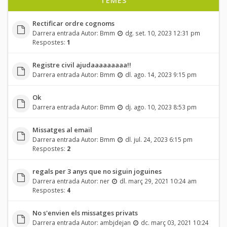
TEMES
Rectificar ordre cognoms
Darrera entrada Autor:
Bmm
dg. set. 10, 2023 12:31 pm
Respostes:
1
Registre civil ajudaaaaaaaaa!!
Darrera entrada Autor:
Bmm
dl. ago. 14, 2023 9:15 pm
Ok
Darrera entrada Autor:
Bmm
dj. ago. 10, 2023 8:53 pm
Missatges al email
Darrera entrada Autor:
Bmm
dl. jul. 24, 2023 6:15 pm
Respostes:
2
regals per 3 anys que no siguin joguines
Darrera entrada Autor:
ner
dl. març 29, 2021 10:24 am
Respostes:
4
No s'envien els missatges privats
Darrera entrada Autor:
ambjdejan
dc. març 03, 2021 10:24