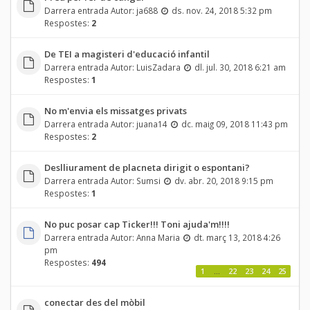
Darrera entrada Autor:
ja688
ds. nov. 24, 2018 5:32 pm
Respostes:
2
De TEI a magisteri d'educació infantil
Darrera entrada Autor:
LuisZadara
dl. jul. 30, 2018 6:21 am
Respostes:
1
No m'envia els missatges privats
Darrera entrada Autor:
juana14
dc. maig 09, 2018 11:43 pm
Respostes:
2
Deslliurament de placneta dirigit o espontani?
Darrera entrada Autor:
Sumsi
dv. abr. 20, 2018 9:15 pm
Respostes:
1
No puc posar cap Ticker!!! Toni ajuda'm!!!!
Darrera entrada Autor:
Anna Maria
dt. març 13, 2018 4:26
pm
Respostes:
494
1
…
22
23
24
25
conectar des del mòbil