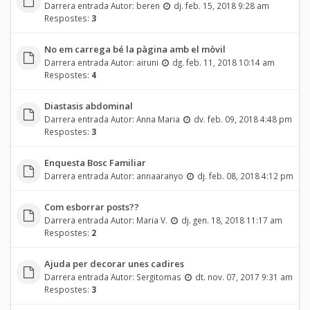
Darrera entrada Autor:
beren
dj. feb. 15, 2018 9:28 am
Respostes:
3
No em carrega bé la pàgina amb el mòvil
Darrera entrada Autor:
airuni
dg. feb. 11, 2018 10:14 am
Respostes:
4
Diastasis abdominal
Darrera entrada Autor:
Anna Maria
dv. feb. 09, 2018 4:48 pm
Respostes:
3
Enquesta Bosc Familiar
Darrera entrada Autor:
annaaranyo
dj. feb. 08, 2018 4:12 pm
Com esborrar posts??
Darrera entrada Autor:
Maria V.
dj. gen. 18, 2018 11:17 am
Respostes:
2
Ajuda per decorar unes cadires
Darrera entrada Autor:
Sergitomas
dt. nov. 07, 2017 9:31 am
Respostes:
3