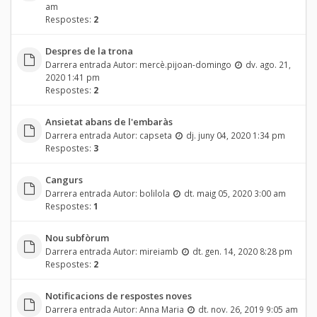
am
Respostes:
2
Despres de la trona
Darrera entrada Autor:
mercè.pijoan-domingo
dv. ago. 21,
2020 1:41 pm
Respostes:
2
Ansietat abans de l'embaràs
Darrera entrada Autor:
capseta
dj. juny 04, 2020 1:34 pm
Respostes:
3
Cangurs
Darrera entrada Autor:
bolilola
dt. maig 05, 2020 3:00 am
Respostes:
1
Nou subfòrum
Darrera entrada Autor:
mireiamb
dt. gen. 14, 2020 8:28 pm
Respostes:
2
Notificacions de respostes noves
Darrera entrada Autor:
Anna Maria
dt. nov. 26, 2019 9:05 am