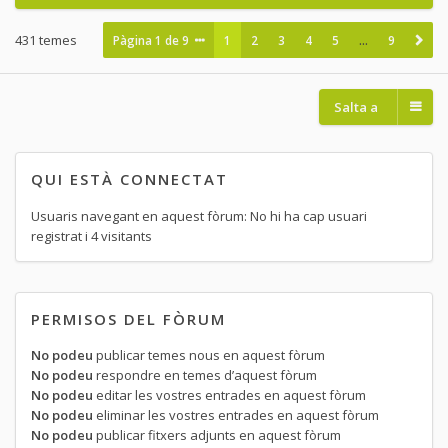
431 temes
Pàgina
1
de
9
1
2
3
4
5
…
9
Salta a
QUI ESTÀ CONNECTAT
Usuaris navegant en aquest fòrum: No hi ha cap usuari
registrat i 4 visitants
PERMISOS DEL FÒRUM
No podeu
publicar temes nous en aquest fòrum
No podeu
respondre en temes d’aquest fòrum
No podeu
editar les vostres entrades en aquest fòrum
No podeu
eliminar les vostres entrades en aquest fòrum
No podeu
publicar fitxers adjunts en aquest fòrum