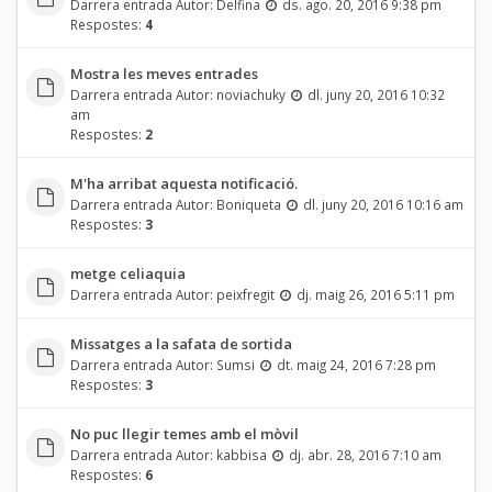
Darrera entrada Autor:
Delfina
ds. ago. 20, 2016 9:38 pm
Respostes:
4
Mostra les meves entrades
Darrera entrada Autor:
noviachuky
dl. juny 20, 2016 10:32
am
Respostes:
2
M'ha arribat aquesta notificació.
Darrera entrada Autor:
Boniqueta
dl. juny 20, 2016 10:16 am
Respostes:
3
metge celiaquia
Darrera entrada Autor:
peixfregit
dj. maig 26, 2016 5:11 pm
Missatges a la safata de sortida
Darrera entrada Autor:
Sumsi
dt. maig 24, 2016 7:28 pm
Respostes:
3
No puc llegir temes amb el mòvil
Darrera entrada Autor:
kabbisa
dj. abr. 28, 2016 7:10 am
Respostes:
6