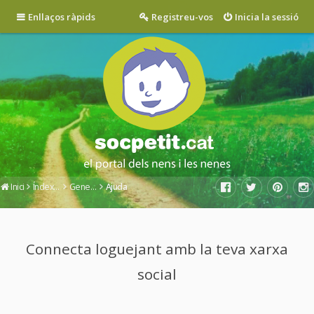
Enllaços ràpids
Registreu-vos
Inicia la sessió
Inici
Índex del fòrum
General
Ajuda
Connecta loguejant amb la teva xarxa
social