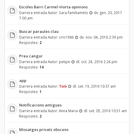
Escoles Barri Carmel-Horta opinions
Darrera entrada Autor:
Sara-familiamelo
dv. gen. 20, 2017
7:00 am
Buscar paraules clau
Darrera entrada Autor:
cris1986
dv. nov. 04, 2016 2:39 pm
Respostes:
2
Preu cangur
Darrera entrada Autor:
petipe
dl. oct. 24, 2016 2:24 pm
Respostes:
14
app
Darrera entrada Autor:
Toni
dl. set. 19, 2016 10:37 am
Respostes:
1
Notificacions antigues
Darrera entrada Autor:
Anna Maria
dl. set. 05, 2016 10:51 am
Respostes:
2
Missatges privats obscens