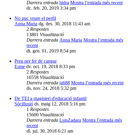
Darrera entrada
hidra
Mostra l’entrada més recent
dc. feb. 20, 2019 3:34 pm
No puc veure el perfil
Anna Maria
dg. des. 30, 2018 11:43 am
2
Respostes
13801
Visualització
Darrera entrada
Anna Maria
Mostra l’entrada més
recent
dt. gen. 01, 2019 8:54 pm
Preu per fer de cangur
Esme
dv. oct. 19, 2018 8:33 pm
2
Respostes
16558
Visualització
Darrera entrada
ja688
Mostra l’entrada més recent
ds. nov. 24, 2018 5:32 pm
De TEI a magisteri d'educació infantil
Sócillusió
ds. maig 12, 2018 5:16 pm
1
Respostes
15600
Visualització
Darrera entrada
LuisZadara
Mostra l’entrada més
recent
dl. jul. 30, 2018 6:21 am