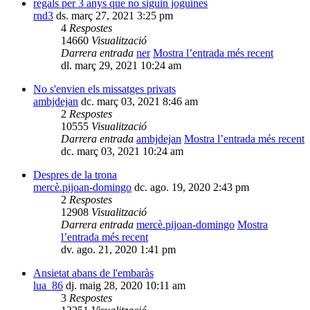
regals per 3 anys que no siguin joguines
rnd3
ds. març 27, 2021 3:25 pm
4
Respostes
14660
Visualització
Darrera entrada
ner
Mostra l’entrada més recent
dl. març 29, 2021 10:24 am
No s'envien els missatges privats
ambjdejan
dc. març 03, 2021 8:46 am
2
Respostes
10555
Visualització
Darrera entrada
ambjdejan
Mostra l’entrada més recent
dc. març 03, 2021 10:24 am
Despres de la trona
mercè.pijoan-domingo
dc. ago. 19, 2020 2:43 pm
2
Respostes
12908
Visualització
Darrera entrada
mercè.pijoan-domingo
Mostra
l’entrada més recent
dv. ago. 21, 2020 1:41 pm
Ansietat abans de l'embaràs
lua_86
dj. maig 28, 2020 10:11 am
3
Respostes