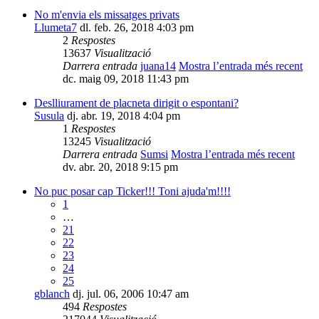
No m'envia els missatges privats
Llumeta7
dl. feb. 26, 2018 4:03 pm
2
Respostes
13637
Visualització
Darrera entrada
juana14
Mostra l’entrada més recent
dc. maig 09, 2018 11:43 pm
Deslliurament de placneta dirigit o espontani?
Susula
dj. abr. 19, 2018 4:04 pm
1
Respostes
13245
Visualització
Darrera entrada
Sumsi
Mostra l’entrada més recent
dv. abr. 20, 2018 9:15 pm
No puc posar cap Ticker!!! Toni ajuda'm!!!!
1
…
21
22
23
24
25
gblanch
dj. jul. 06, 2006 10:47 am
494
Respostes