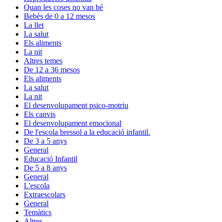
Quan les coses no van bé
Bebès de 0 a 12 mesos
La llet
La salut
Els aliments
La nit
Altres temes
De 12 a 36 mesos
Els aliments
La salut
La nit
El desenvolupament psico-motriu
Els canvis
El desenvolupament emocional
De l'escola bressol a la educació infantil.
De 3 a 5 anys
General
Educació Infantil
De 5 a 8 anys
General
L'escola
Extraescolars
General
Temàtics
Altres..