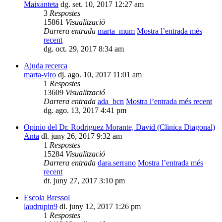
Maixanteta
dg. set. 10, 2017 12:27 am
3
Respostes
15861
Visualització
Darrera entrada
marta_mum
Mostra l’entrada més
recent
dg. oct. 29, 2017 8:34 am
Ajuda recerca
marta-viro
dj. ago. 10, 2017 11:01 am
1
Respostes
13609
Visualització
Darrera entrada
ada_bcn
Mostra l’entrada més recent
dg. ago. 13, 2017 4:41 pm
Opinio del Dr. Rodriguez Morante, David (Clinica Diagonal)
Anta
dl. juny 26, 2017 9:32 am
1
Respostes
15284
Visualització
Darrera entrada
dara.serrano
Mostra l’entrada més
recent
dt. juny 27, 2017 3:10 pm
Escola Bressol
laudrupin9
dl. juny 12, 2017 1:26 pm
1
Respostes