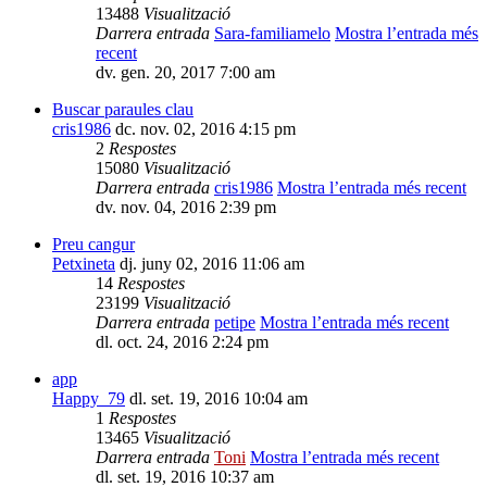
13488
Visualització
Darrera entrada
Sara-familiamelo
Mostra l’entrada més
recent
dv. gen. 20, 2017 7:00 am
Buscar paraules clau
cris1986
dc. nov. 02, 2016 4:15 pm
2
Respostes
15080
Visualització
Darrera entrada
cris1986
Mostra l’entrada més recent
dv. nov. 04, 2016 2:39 pm
Preu cangur
Petxineta
dj. juny 02, 2016 11:06 am
14
Respostes
23199
Visualització
Darrera entrada
petipe
Mostra l’entrada més recent
dl. oct. 24, 2016 2:24 pm
app
Happy_79
dl. set. 19, 2016 10:04 am
1
Respostes
13465
Visualització
Darrera entrada
Toni
Mostra l’entrada més recent
dl. set. 19, 2016 10:37 am