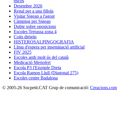
riscos
Desembre 2026
Regal per a una fillola
Visitar Sigean a l'agost
Càmping per Sigean
Dubte sobre oposicions
Escoles Terrassa zona 4
Coits dirigits
HISTEROSALPINGOGRAFIA
Llista d'espera per inseminació artificial
FIV 2025
Escoles amb molt ús del català
Medicació Meriofert
Escola P3 l'Eixmple Dreta
Escola Ramon Llull (Diagonal 275)
Escoles centre Badalona
© 2005-26 Socpetit.CAT Grup de comunicació:
Creacions.com