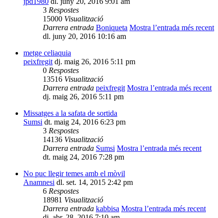
jpd1980
dl. juny 20, 2016 9:01 am
3
Respostes
15000
Visualització
Darrera entrada
Boniqueta
Mostra l’entrada més recent
dl. juny 20, 2016 10:16 am
metge celiaquia
peixfregit
dj. maig 26, 2016 5:11 pm
0
Respostes
13516
Visualització
Darrera entrada
peixfregit
Mostra l’entrada més recent
dj. maig 26, 2016 5:11 pm
Missatges a la safata de sortida
Sumsi
dt. maig 24, 2016 6:23 pm
3
Respostes
14136
Visualització
Darrera entrada
Sumsi
Mostra l’entrada més recent
dt. maig 24, 2016 7:28 pm
No puc llegir temes amb el mòvil
Anamnesi
dl. set. 14, 2015 2:42 pm
6
Respostes
18981
Visualització
Darrera entrada
kabbisa
Mostra l’entrada més recent
dj. abr. 28, 2016 7:10 am