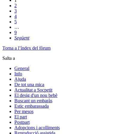
1
2
3
4
5
…
9
Següent
Torna a l’índex del fòrum
Salta a
General
Info
Ajuda
De tot una mica
Actualitat a Socpetit
El desig d'un nou bebè
Buscant un embaràs
Estic embarassada
Per mesos
El part
Postpart
Adopcions i acolliments
Reproducció assistida