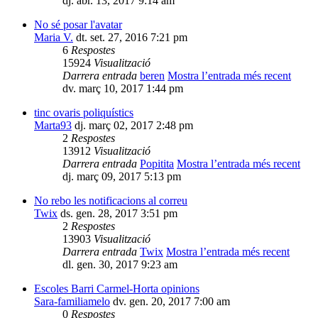
dj. abr. 13, 2017 9:14 am
No sé posar l'avatar
Maria V.
dt. set. 27, 2016 7:21 pm
6
Respostes
15924
Visualització
Darrera entrada
beren
Mostra l’entrada més recent
dv. març 10, 2017 1:44 pm
tinc ovaris poliquístics
Marta93
dj. març 02, 2017 2:48 pm
2
Respostes
13912
Visualització
Darrera entrada
Popitita
Mostra l’entrada més recent
dj. març 09, 2017 5:13 pm
No rebo les notificacions al correu
Twix
ds. gen. 28, 2017 3:51 pm
2
Respostes
13903
Visualització
Darrera entrada
Twix
Mostra l’entrada més recent
dl. gen. 30, 2017 9:23 am
Escoles Barri Carmel-Horta opinions
Sara-familiamelo
dv. gen. 20, 2017 7:00 am
0
Respostes