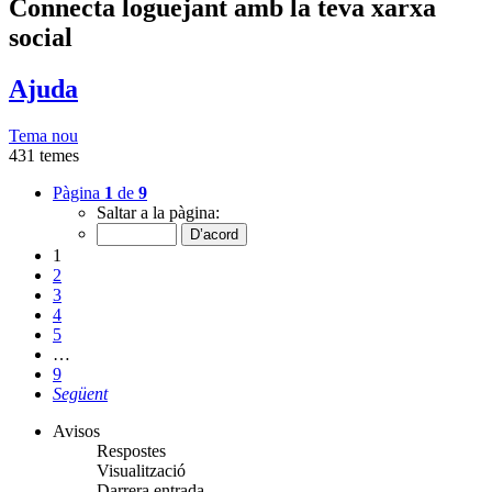
Connecta loguejant amb la teva xarxa
social
Ajuda
Tema nou
431 temes
Pàgina
1
de
9
Saltar a la pàgina:
1
2
3
4
5
…
9
Següent
Avisos
Respostes
Visualització
Darrera entrada