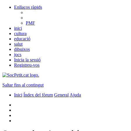
Enllaços ràpids
PMF
inici
cultura
educació
salut
dibuixos
jocs
Inicia la sessió
Registreu-vos
Saltar fins al contingut
Inici
Índex del fòrum
General
Ajuda