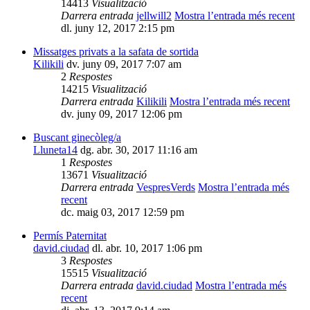
14413
Visualització
Darrera entrada
jellwill2
Mostra l’entrada més recent
dl. juny 12, 2017 2:15 pm
Missatges privats a la safata de sortida
Kilikili
dv. juny 09, 2017 7:07 am
2
Respostes
14215
Visualització
Darrera entrada
Kilikili
Mostra l’entrada més recent
dv. juny 09, 2017 12:06 pm
Buscant ginecòleg/a
Lluneta14
dg. abr. 30, 2017 11:16 am
1
Respostes
13671
Visualització
Darrera entrada
VespresVerds
Mostra l’entrada més
recent
dc. maig 03, 2017 12:59 pm
Permís Paternitat
david.ciudad
dl. abr. 10, 2017 1:06 pm
3
Respostes
15515
Visualització
Darrera entrada
david.ciudad
Mostra l’entrada més
recent