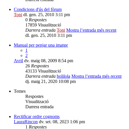
Condicions d'ús del fòrum
Toni
dl. gen. 25, 2010 3:11 pm
0
Respostes
17859
Visualització
Darrera entrada
Toni
Mostra l’entrada més recent
dl. gen. 25, 2010 3:11 pm
Manual per penjar una imatge
1
2
Avril
dv. maig 08, 2009 8:54 pm
26
Respostes
43133
Visualització
Darrera entrada
bolilola
Mostra l’entrada més recent
dj. maig 21, 2020 10:08 pm
Temes
Respostes
Visualització
Darrera entrada
Rectificar ordre cognoms
LauraRincon
dv. set. 08, 2023 1:06 pm
1
Respostes