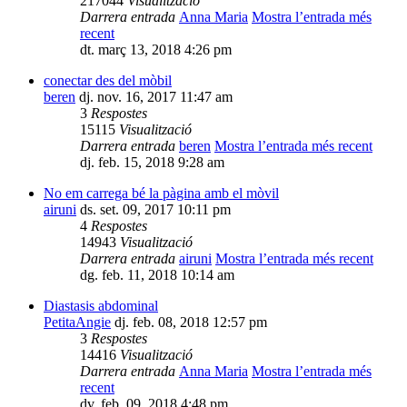
217044
Visualització
Darrera entrada
Anna Maria
Mostra l’entrada més
recent
dt. març 13, 2018 4:26 pm
conectar des del mòbil
beren
dj. nov. 16, 2017 11:47 am
3
Respostes
15115
Visualització
Darrera entrada
beren
Mostra l’entrada més recent
dj. feb. 15, 2018 9:28 am
No em carrega bé la pàgina amb el mòvil
airuni
ds. set. 09, 2017 10:11 pm
4
Respostes
14943
Visualització
Darrera entrada
airuni
Mostra l’entrada més recent
dg. feb. 11, 2018 10:14 am
Diastasis abdominal
PetitaAngie
dj. feb. 08, 2018 12:57 pm
3
Respostes
14416
Visualització
Darrera entrada
Anna Maria
Mostra l’entrada més
recent
dv. feb. 09, 2018 4:48 pm