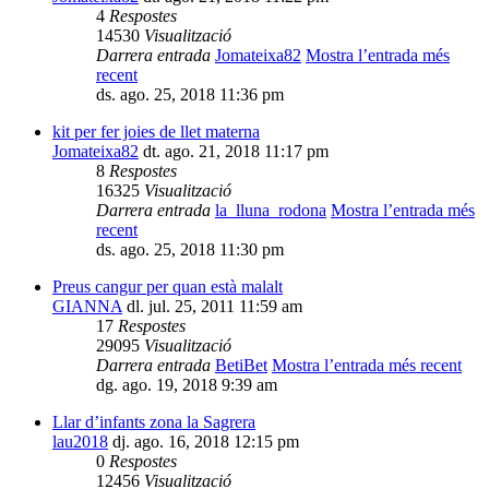
4
Respostes
14530
Visualització
Darrera entrada
Jomateixa82
Mostra l’entrada més
recent
ds. ago. 25, 2018 11:36 pm
kit per fer joies de llet materna
Jomateixa82
dt. ago. 21, 2018 11:17 pm
8
Respostes
16325
Visualització
Darrera entrada
la_lluna_rodona
Mostra l’entrada més
recent
ds. ago. 25, 2018 11:30 pm
Preus cangur per quan està malalt
GIANNA
dl. jul. 25, 2011 11:59 am
17
Respostes
29095
Visualització
Darrera entrada
BetiBet
Mostra l’entrada més recent
dg. ago. 19, 2018 9:39 am
Llar d’infants zona la Sagrera
lau2018
dj. ago. 16, 2018 12:15 pm
0
Respostes
12456
Visualització