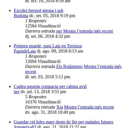
dt. oct. 16, 2018 8:59 am
Escoles bressol girona i salt
Burkina
dc. set. 05, 2018 9:19 pm
1
Respostes
12584
Visualització
Darrera entrada
ner
Mostra l’entrada més recent
dj. set. 06, 2018 4:32 pm
Primera guarde, para Laia en Terrassa
PapisdeLaia
dj. ago. 09, 2018 8:13 am
1
Respostes
12694
Visualització
Darrera entrada
Els Rodamons
Mostra l’entrada més
recent
dl. set. 03, 2018 5:12 pm
Cadira passeig compacta per cabina avió
ner
dv. jul. 13, 2018 3:55 pm
5
Respostes
16376
Visualització
Darrera entrada
Xia
Mostra l’entrada més recent
dv. ago. 31, 2018 10:49 pm
Guardar cel·lules mare dents de llet per malaties futures
Jomateixa82
dt. ago. 21, 2018 11:22 pm