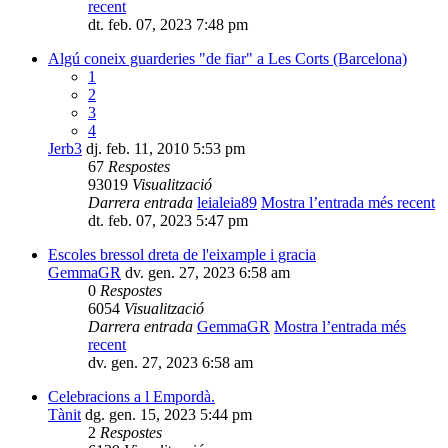
recent
dt. feb. 07, 2023 7:48 pm
Algú coneix guarderies "de fiar" a Les Corts (Barcelona)
1
2
3
4
Jerb3
dj. feb. 11, 2010 5:53 pm
67
Respostes
93019
Visualització
Darrera entrada
leialeia89
Mostra l’entrada més recent
dt. feb. 07, 2023 5:47 pm
Escoles bressol dreta de l'eixample i gracia
GemmaGR
dv. gen. 27, 2023 6:58 am
0
Respostes
6054
Visualització
Darrera entrada
GemmaGR
Mostra l’entrada més
recent
dv. gen. 27, 2023 6:58 am
Celebracions a l Empordà.
Tànit
dg. gen. 15, 2023 5:44 pm
2
Respostes