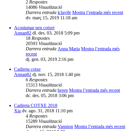
2
Respostes
14086
Visualització
Darrera entrada
lclavife
Mostra l’entrada més recent
dv. març 15, 2019 11:18 am
Acostumar nen cotxet
Annap82
dl. des. 03, 2018 5:09 pm
18
Respostes
20593
Visualització
Darrera entrada
Anna Maria
Mostra l’entrada més
recent
dj. gen. 03, 2019 2:16 pm
Cadireta cotxe
Annap82
dj. nov. 15, 2018 1:40 pm
6
Respostes
15313
Visualització
Darrera entrada
beren
Mostra l’entrada més recent
dc. des. 05, 2018 3:06 pm
Cadireta COTXE 2018
Xia
dv. ago. 31, 2018 11:10 pm
4
Respostes
15289
Visualització
Darrera entrada
Vannion
Mostra l’entrada més recent