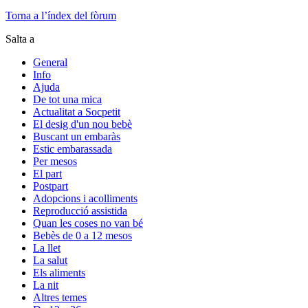
Torna a l’índex del fòrum
Salta a
General
Info
Ajuda
De tot una mica
Actualitat a Socpetit
El desig d'un nou bebè
Buscant un embaràs
Estic embarassada
Per mesos
El part
Postpart
Adopcions i acolliments
Reproducció assistida
Quan les coses no van bé
Bebès de 0 a 12 mesos
La llet
La salut
Els aliments
La nit
Altres temes