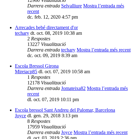
12960
Visualització
Darrera entrada
Selvalliure
Mostra l’entrada més
recent
dc. feb. 12, 2020 4:57 pm
Arrecades bebé directament d'or
techary
dt. oct. 08, 2019 10:38 am
2
Respostes
13227
Visualització
Darrera entrada
techary
Mostra l’entrada més recent
dc. oct. 09, 2019 8:39 am
Escola Bressol Girona
Mireiacp85
dl. oct. 07, 2019 10:58 am
1
Respostes
12178
Visualització
Darrera entrada
Jomateixa82
Mostra l’entrada més
recent
dl. oct. 07, 2019 10:11 pm
Escola bressol Sant Andreu del Palomar, Barcelona
Joyce
dl. gen. 29, 2018 3:13 pm
8
Respostes
17959
Visualització
Darrera entrada
Joyce
Mostra l’entrada més recent
dj. oct. 03, 2019 2:36 pm