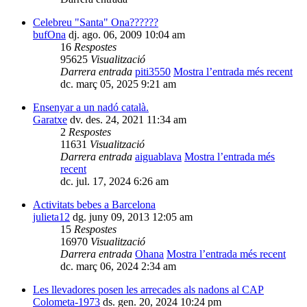
Celebreu "Santa" Ona??????
bufOna
dj. ago. 06, 2009 10:04 am
16
Respostes
95625
Visualització
Darrera entrada
piti3550
Mostra l’entrada més recent
dc. març 05, 2025 9:21 am
Ensenyar a un nadó català.
Garatxe
dv. des. 24, 2021 11:34 am
2
Respostes
11631
Visualització
Darrera entrada
aiguablava
Mostra l’entrada més
recent
dc. jul. 17, 2024 6:26 am
Activitats bebes a Barcelona
julieta12
dg. juny 09, 2013 12:05 am
15
Respostes
16970
Visualització
Darrera entrada
Ohana
Mostra l’entrada més recent
dc. març 06, 2024 2:34 am
Les llevadores posen les arrecades als nadons al CAP
Colometa-1973
ds. gen. 20, 2024 10:24 pm