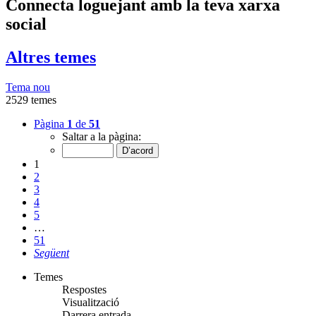
Connecta loguejant amb la teva xarxa
social
Altres temes
Tema nou
2529 temes
Pàgina
1
de
51
Saltar a la pàgina:
1
2
3
4
5
…
51
Següent
Temes
Respostes
Visualització
Darrera entrada