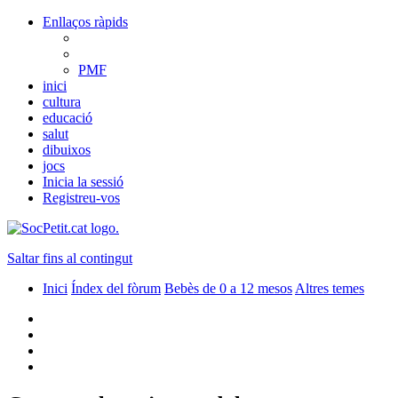
Enllaços ràpids
PMF
inici
cultura
educació
salut
dibuixos
jocs
Inicia la sessió
Registreu-vos
Saltar fins al contingut
Inici
Índex del fòrum
Bebès de 0 a 12 mesos
Altres temes