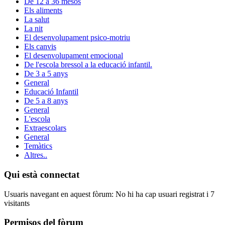
De 12 a 36 mesos
Els aliments
La salut
La nit
El desenvolupament psico-motriu
Els canvis
El desenvolupament emocional
De l'escola bressol a la educació infantil.
De 3 a 5 anys
General
Educació Infantil
De 5 a 8 anys
General
L'escola
Extraescolars
General
Temàtics
Altres..
Qui està connectat
Usuaris navegant en aquest fòrum: No hi ha cap usuari registrat i 7
visitants
Permisos del fòrum