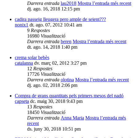
Darrera entrada
lau2018
Mostra l’entrada més recent
dj. ago. 16, 2018 12:15 pm
cadira passeig lleugera pero ample de seient???
nonix1
dt. ago. 07, 2012 10:41 am
9
Respostes
16980
Visualització
Darrera entrada
beren
Mostra l’entrada més recent
dt. ago. 14, 2018 1:40 pm
crema solar bebès
catalanna
dv. març 02, 2012 3:27 pm
12
Respostes
17726
Visualització
Darrera entrada
olotina
Mostra l’entrada més recent
dj. ago. 02, 2018 2:06 pm
Compra de grans quantitats pels primers mesos del nadó
capseta
dc. maig 30, 2018 9:43 pm
13
Respostes
18450
Visualització
Darrera entrada
Anna Maria
Mostra l’entrada més
recent
ds. juny 30, 2018 10:51 pm