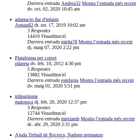
Darrera entrada
Andrea32
Mostra l’entrada més recent
dv. oct. 02, 2020 10:45 am
adaptacio llar d'infants
Annap82
dt. set. 17, 2019 10:02 am
3
Respostes
14410
Visualització
Darrera entrada
mirita78
Mostra l’entrada més recent
dj. maig 07, 2020 2:22 pm
Plataforma per cotxet
pilareta
dv. feb. 10, 2012 4:30 pm
5
Respostes
13882
Visualització
Darrera entrada
estefarga
Mostra l’entrada més recent
dv. maig 01, 2020 5:51 pm
trilingüisme
malonsca
dj. feb. 20, 2020 12:37 pm
3
Respostes
12744
Visualització
Darrera entrada
mireiamb
Mostra l’entrada més recent
dc. abr. 29, 2020 2:31 pm
Ajuda Treball de Recerca, Nadons prematurs