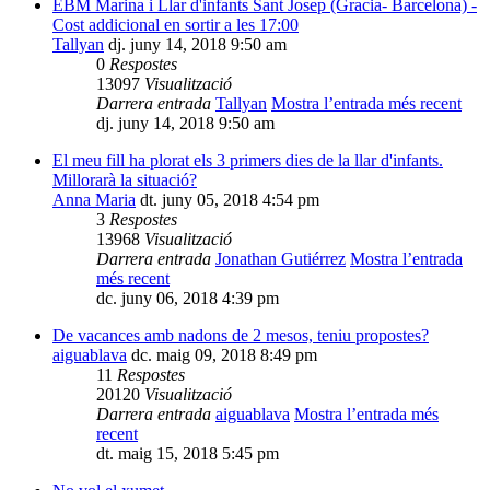
EBM Marina i Llar d'infants Sant Josep (Gracia- Barcelona) -
Cost addicional en sortir a les 17:00
Tallyan
dj. juny 14, 2018 9:50 am
0
Respostes
13097
Visualització
Darrera entrada
Tallyan
Mostra l’entrada més recent
dj. juny 14, 2018 9:50 am
El meu fill ha plorat els 3 primers dies de la llar d'infants.
Millorarà la situació?
Anna Maria
dt. juny 05, 2018 4:54 pm
3
Respostes
13968
Visualització
Darrera entrada
Jonathan Gutiérrez
Mostra l’entrada
més recent
dc. juny 06, 2018 4:39 pm
De vacances amb nadons de 2 mesos, teniu propostes?
aiguablava
dc. maig 09, 2018 8:49 pm
11
Respostes
20120
Visualització
Darrera entrada
aiguablava
Mostra l’entrada més
recent
dt. maig 15, 2018 5:45 pm