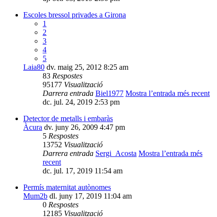
Escoles bressol privades a Girona
1
2
3
4
5
Laia80
dv. maig 25, 2012 8:25 am
83
Respostes
95177
Visualització
Darrera entrada
Biel1977
Mostra l’entrada més recent
dc. jul. 24, 2019 2:53 pm
Detector de metalls i embaràs
Àcura
dv. juny 26, 2009 4:47 pm
5
Respostes
13752
Visualització
Darrera entrada
Sergi_Acosta
Mostra l’entrada més
recent
dc. jul. 17, 2019 11:54 am
Permís maternitat autònomes
Mum2b
dl. juny 17, 2019 11:04 am
0
Respostes
12185
Visualització