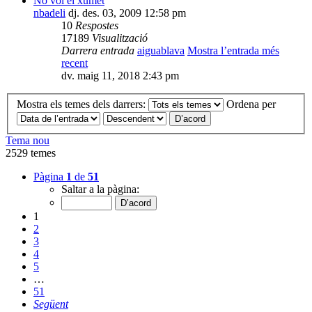
No vol el xumet
nbadeli
dj. des. 03, 2009 12:58 pm
10
Respostes
17189
Visualització
Darrera entrada
aiguablava
Mostra l’entrada més
recent
dv. maig 11, 2018 2:43 pm
Mostra els temes dels darrers:
Ordena per
Tema nou
2529 temes
Pàgina
1
de
51
Saltar a la pàgina:
1
2
3
4
5
…
51
Següent