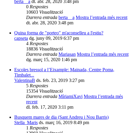
berta__a
dt. abr. 28, 2020 3:48 pm
0
Respostes
10603
Visualització
Darrera entrada
berta__a
Mostra l’entrada més recent
dt. abr. 28, 2020 3:48 pm
Quina forma de "porteo" m'aconselleu a l'estiu?
capseta
dg. juny 09, 2019 6:37 pm
4
Respostes
18836
Visualització
Darrera entrada
Mariasan
Mostra l’entrada més recent
dg. març 15, 2020 1:46 pm
Escoles bressol a l’Eixample: Mainada, Centre Poma,
Timbalet...
ValentinaB
ds. feb. 23, 2019 3:27 pm
5
Respostes
15354
Visualització
Darrera entrada
MíriamiXavi
Mostra l’entrada més
recent
dl. feb. 17, 2020 3:11 pm
Busquem mares de dia (Sant Andreu i Nou Barris)
Stella_Maris
ds. març 16, 2019 8:49 pm
1
Respostes