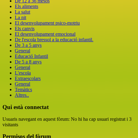
De 12 a 36 mesos
Els aliments
La salut
La nit
El desenvolupament psico-motriu
Els canvis
El desenvolupament emocional
De l'escola bressol a la educació infantil.
De 3 a 5 anys
General
Educació Infantil
De 5 a 8 anys
General
L'escola
Extraescolars
General
Temàtics
Altres..
Qui està connectat
Usuaris navegant en aquest fòrum: No hi ha cap usuari registrat i 3
visitants
Permisos del fòrum