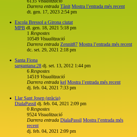
6135
Visualització
Darrera entrada
Tànit
Mostra l’entrada més recent
dt. gen. 17, 2023 2:54 pm
Escola Bressol a Girona ciutat
MPB
dl. gen. 18, 2021 5:18 pm
1
Respostes
10549
Visualització
Darrera entrada
Zennit87
Mostra l’entrada més recent
dc. set. 29, 2021 2:18 pm
Santa Fiona
sargantana:28
dj. set. 13, 2012 1:44 pm
6
Respostes
14519
Visualització
Darrera entrada
kel
Mostra l’entrada més recent
dj. feb. 04, 2021 7:33 pm
Llar Sant Josep (gràcia)
DialaPassil
dj. feb. 04, 2021 2:09 pm
0
Respostes
9524
Visualització
Darrera entrada
DialaPassil
Mostra l’entrada més
recent
dj. feb. 04, 2021 2:09 pm