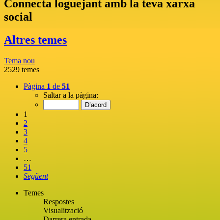
Connecta loguejant amb la teva xarxa
social
Altres temes
Tema nou
2529 temes
Pàgina
1
de
51
Saltar a la pàgina:
1
2
3
4
5
…
51
Següent
Temes
Respostes
Visualització
Darrera entrada