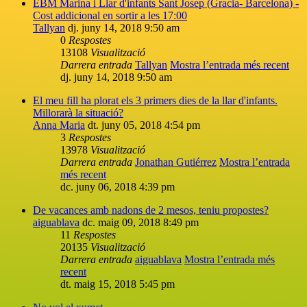
EBM Marina i Llar d'infants Sant Josep (Gracia- Barcelona) -
Cost addicional en sortir a les 17:00
Tallyan
dj. juny 14, 2018 9:50 am
0
Respostes
13108
Visualització
Darrera entrada
Tallyan
Mostra l’entrada més recent
dj. juny 14, 2018 9:50 am
El meu fill ha plorat els 3 primers dies de la llar d'infants.
Millorarà la situació?
Anna Maria
dt. juny 05, 2018 4:54 pm
3
Respostes
13978
Visualització
Darrera entrada
Jonathan Gutiérrez
Mostra l’entrada
més recent
dc. juny 06, 2018 4:39 pm
De vacances amb nadons de 2 mesos, teniu propostes?
aiguablava
dc. maig 09, 2018 8:49 pm
11
Respostes
20135
Visualització
Darrera entrada
aiguablava
Mostra l’entrada més
recent
dt. maig 15, 2018 5:45 pm