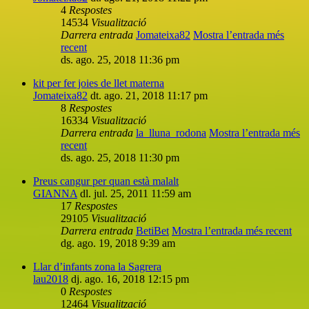
4
Respostes
14534
Visualització
Darrera entrada
Jomateixa82
Mostra l’entrada més
recent
ds. ago. 25, 2018 11:36 pm
kit per fer joies de llet materna
Jomateixa82
dt. ago. 21, 2018 11:17 pm
8
Respostes
16334
Visualització
Darrera entrada
la_lluna_rodona
Mostra l’entrada més
recent
ds. ago. 25, 2018 11:30 pm
Preus cangur per quan està malalt
GIANNA
dl. jul. 25, 2011 11:59 am
17
Respostes
29105
Visualització
Darrera entrada
BetiBet
Mostra l’entrada més recent
dg. ago. 19, 2018 9:39 am
Llar d’infants zona la Sagrera
lau2018
dj. ago. 16, 2018 12:15 pm
0
Respostes
12464
Visualització