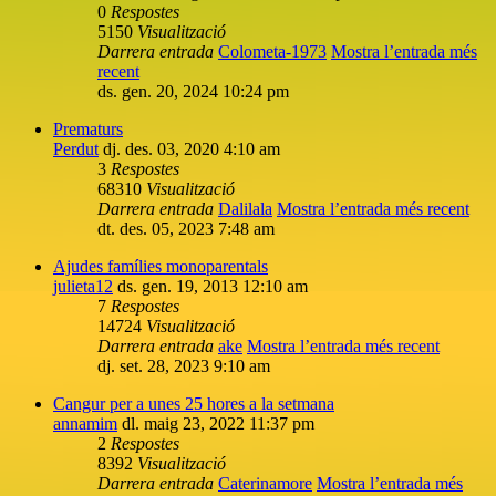
0
Respostes
5150
Visualització
Darrera entrada
Colometa-1973
Mostra l’entrada més
recent
ds. gen. 20, 2024 10:24 pm
Prematurs
Perdut
dj. des. 03, 2020 4:10 am
3
Respostes
68310
Visualització
Darrera entrada
Dalilala
Mostra l’entrada més recent
dt. des. 05, 2023 7:48 am
Ajudes famílies monoparentals
julieta12
ds. gen. 19, 2013 12:10 am
7
Respostes
14724
Visualització
Darrera entrada
ake
Mostra l’entrada més recent
dj. set. 28, 2023 9:10 am
Cangur per a unes 25 hores a la setmana
annamim
dl. maig 23, 2022 11:37 pm
2
Respostes
8392
Visualització
Darrera entrada
Caterinamore
Mostra l’entrada més