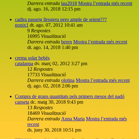
Darrera entrada
lau2018
Mostra l’entrada més recent
dj. ago. 16, 2018 12:15 pm
cadira passeig lleugera pero ample de seient???
nonix1
dt. ago. 07, 2012 10:41 am
9
Respostes
16995
Visualització
Darrera entrada
beren
Mostra l’entrada més recent
dt. ago. 14, 2018 1:40 pm
crema solar bebès
catalanna
dv. març 02, 2012 3:27 pm
12
Respostes
17733
Visualització
Darrera entrada
olotina
Mostra l’entrada més recent
dj. ago. 02, 2018 2:06 pm
Compra de grans quantitats pels primers mesos del nadó
capseta
dc. maig 30, 2018 9:43 pm
13
Respostes
18469
Visualització
Darrera entrada
Anna Maria
Mostra l’entrada més
recent
ds. juny 30, 2018 10:51 pm