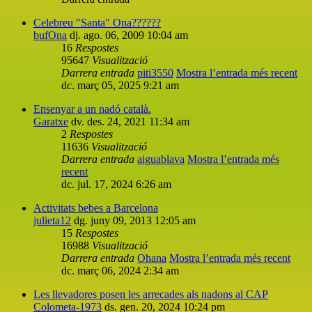
Celebreu "Santa" Ona??????
bufOna
dj. ago. 06, 2009 10:04 am
16
Respostes
95647
Visualització
Darrera entrada
piti3550
Mostra l’entrada més recent
dc. març 05, 2025 9:21 am
Ensenyar a un nadó català.
Garatxe
dv. des. 24, 2021 11:34 am
2
Respostes
11636
Visualització
Darrera entrada
aiguablava
Mostra l’entrada més
recent
dc. jul. 17, 2024 6:26 am
Activitats bebes a Barcelona
julieta12
dg. juny 09, 2013 12:05 am
15
Respostes
16988
Visualització
Darrera entrada
Ohana
Mostra l’entrada més recent
dc. març 06, 2024 2:34 am
Les llevadores posen les arrecades als nadons al CAP
Colometa-1973
ds. gen. 20, 2024 10:24 pm