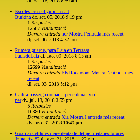
dt. oct. 16, 2018 8:59 am
Escoles bressol girona i salt
Burkina
dc. set. 05, 2018 9:19 pm
1
Respostes
12587
Visualització
Darrera entrada
ner
Mostra l’entrada més recent
dj. set. 06, 2018 4:32 pm
Primera guarde, para Laia en Terrassa
PapisdeLaia
dj. ago. 09, 2018 8:13 am
1
Respostes
12699
Visualització
Darrera entrada
Els Rodamons
Mostra l’entrada més
recent
dl. set. 03, 2018 5:12 pm
Cadira passeig compacta per cabina avió
ner
dv. jul. 13, 2018 3:55 pm
5
Respostes
16380
Visualització
Darrera entrada
Xia
Mostra l’entrada més recent
dv. ago. 31, 2018 10:49 pm
Guardar cel·lules mare dents de llet per malaties futures
Jomateixa82
dt. ago. 21, 2018 11:22 pm