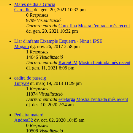
Mares de dia a Gracia
Caro_lina
dc. gen. 20, 2021 10:32 pm
0
Respostes
9799
Visualització
Darrera entrada
Caro_lina
Mostra l’entrada més recent
dc. gen. 20, 2021 10:32 pm
Llar d'infants Eixample Esquerra - Ninu i IPSE
Mogam
dg. nov. 26, 2017 2:58 pm
1
Respostes
14646
Visualització
Darrera entrada
KarenCM
Mostra l’entrada més recent
dl. gen. 11, 2021 6:05 pm
cadira de passeig
Tutty29
dt. març 19, 2013 11:29 pm
1
Respostes
11874
Visualització
Darrera entrada
estefarga
Mostra l’entrada més recent
dj. des. 10, 2020 2:24 am
Pediatra mataró
Andrea32
dv. oct. 02, 2020 10:45 am
0
Respostes
10508
Visualització