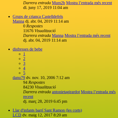
Darrera entrada
Mum2b
Mostra l’entrada més recent
dl. juny 17, 2019 11:04 am
Grups de criança Castelldefels
Manna
dj. abr. 04, 2019 11:14 am
0
Respostes
11676
Visualització
Darrera entrada
Manna
Mostra l’entrada més recent
dj. abr. 04, 2019 11:14 am
disfresses de bebe
1
2
3
4
5
danu79
dv. nov. 10, 2006 7:12 am
94
Respostes
84230
Visualització
Darrera entrada
antonietagirardot
Mostra l’entrada més
recent
dj. març 28, 2019 6:45 pm
Llar d'infants barrí Sant Ramon (les corts)
LCD
dv. maig 12, 2017 8:20 am