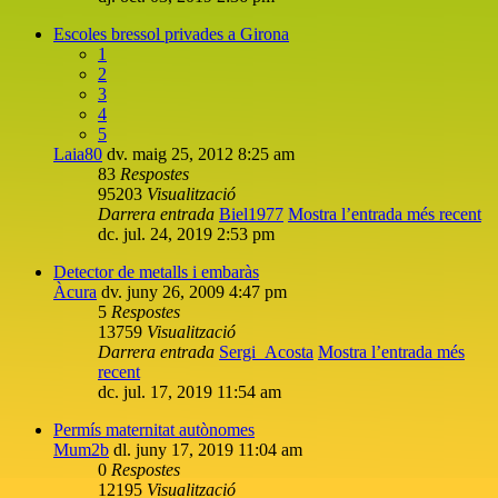
Escoles bressol privades a Girona
1
2
3
4
5
Laia80
dv. maig 25, 2012 8:25 am
83
Respostes
95203
Visualització
Darrera entrada
Biel1977
Mostra l’entrada més recent
dc. jul. 24, 2019 2:53 pm
Detector de metalls i embaràs
Àcura
dv. juny 26, 2009 4:47 pm
5
Respostes
13759
Visualització
Darrera entrada
Sergi_Acosta
Mostra l’entrada més
recent
dc. jul. 17, 2019 11:54 am
Permís maternitat autònomes
Mum2b
dl. juny 17, 2019 11:04 am
0
Respostes
12195
Visualització