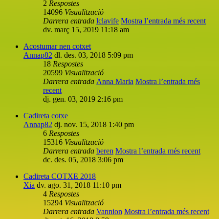
2
Respostes
14096
Visualització
Darrera entrada
lclavife
Mostra l’entrada més recent
dv. març 15, 2019 11:18 am
Acostumar nen cotxet
Annap82
dl. des. 03, 2018 5:09 pm
18
Respostes
20599
Visualització
Darrera entrada
Anna Maria
Mostra l’entrada més
recent
dj. gen. 03, 2019 2:16 pm
Cadireta cotxe
Annap82
dj. nov. 15, 2018 1:40 pm
6
Respostes
15316
Visualització
Darrera entrada
beren
Mostra l’entrada més recent
dc. des. 05, 2018 3:06 pm
Cadireta COTXE 2018
Xia
dv. ago. 31, 2018 11:10 pm
4
Respostes
15294
Visualització
Darrera entrada
Vannion
Mostra l’entrada més recent