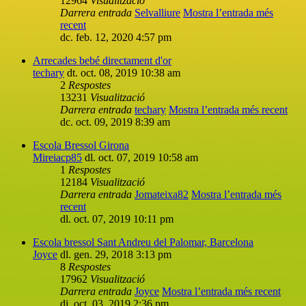
12964
Visualització
Darrera entrada
Selvalliure
Mostra l’entrada més
recent
dc. feb. 12, 2020 4:57 pm
Arrecades bebé directament d'or
techary
dt. oct. 08, 2019 10:38 am
2
Respostes
13231
Visualització
Darrera entrada
techary
Mostra l’entrada més recent
dc. oct. 09, 2019 8:39 am
Escola Bressol Girona
Mireiacp85
dl. oct. 07, 2019 10:58 am
1
Respostes
12184
Visualització
Darrera entrada
Jomateixa82
Mostra l’entrada més
recent
dl. oct. 07, 2019 10:11 pm
Escola bressol Sant Andreu del Palomar, Barcelona
Joyce
dl. gen. 29, 2018 3:13 pm
8
Respostes
17962
Visualització
Darrera entrada
Joyce
Mostra l’entrada més recent
dj. oct. 03, 2019 2:36 pm