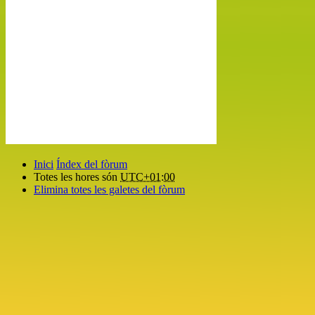
Inici
Índex del fòrum
Totes les hores són
UTC+01:00
Elimina totes les galetes del fòrum