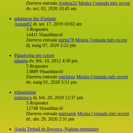
Darrera entrada
Andrea32
Mostra l’entrada més recent
dv. oct. 02, 2020 10:45 am
adaptacio llar d'infants
Annap82
dt. set. 17, 2019 10:02 am
3
Respostes
14411
Visualització
Darrera entrada
mirita78
Mostra l’entrada més recent
dj. maig 07, 2020 2:22 pm
Plataforma per cotxet
pilareta
dv. feb. 10, 2012 4:30 pm
5
Respostes
13889
Visualització
Darrera entrada
estefarga
Mostra l’entrada més recent
dv. maig 01, 2020 5:51 pm
trilingüisme
malonsca
dj. feb. 20, 2020 12:37 pm
3
Respostes
12748
Visualització
Darrera entrada
mireiamb
Mostra l’entrada més recent
dc. abr. 29, 2020 2:31 pm
Ajuda Treball de Recerca, Nadons prematurs