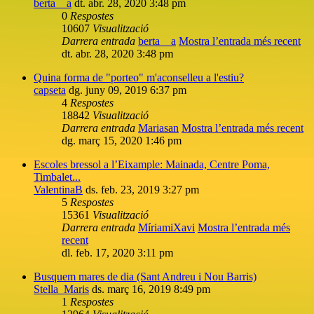
berta__a
dt. abr. 28, 2020 3:48 pm
0
Respostes
10607
Visualització
Darrera entrada
berta__a
Mostra l’entrada més recent
dt. abr. 28, 2020 3:48 pm
Quina forma de "porteo" m'aconselleu a l'estiu?
capseta
dg. juny 09, 2019 6:37 pm
4
Respostes
18842
Visualització
Darrera entrada
Mariasan
Mostra l’entrada més recent
dg. març 15, 2020 1:46 pm
Escoles bressol a l’Eixample: Mainada, Centre Poma,
Timbalet...
ValentinaB
ds. feb. 23, 2019 3:27 pm
5
Respostes
15361
Visualització
Darrera entrada
MíriamiXavi
Mostra l’entrada més
recent
dl. feb. 17, 2020 3:11 pm
Busquem mares de dia (Sant Andreu i Nou Barris)
Stella_Maris
ds. març 16, 2019 8:49 pm
1
Respostes