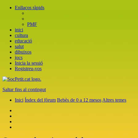
Enllaços ràpids
PMF
inici
cultura
educació
salut
dibuixos
jocs
Inicia la sessió
Registreu-vos
Saltar fins al contingut
Inici
Índex del fòrum
Bebès de 0 a 12 mesos
Altres temes