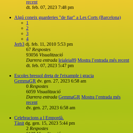
recent
dt. feb. 07, 2023 7:48 pm
Algú coneix guarderies "de fiar" a Les Corts (Barcelona)
1
2
3
4
Jerb3
dj. feb. 11, 2010 5:53 pm
67
Respostes
93056
Visualització
Darrera entrada
leialeia89
Mostra l’entrada més recent
dt. feb. 07, 2023 5:47 pm
Escoles bressol dreta de l'eixample i gracia
GemmaGR
dv. gen. 27, 2023 6:58 am
0
Respostes
6059
Visualització
Darrera entrada
GemmaGR
Mostra l’entrada més
recent
dv. gen. 27, 2023 6:58 am
Celebracions a l Empordà.
Tànit
dg. gen. 15, 2023 5:44 pm
2
Respostes