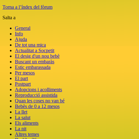
Torna a l’índex del fòrum
Salta a
General
Info
Ajuda
De tot una mica
Actualitat a Socpetit
El desig d'un nou bebè
Buscant un embaràs
Estic embarassada
Per mesos
El part
Postpart
Adopcions i acolliments
Reproducció assistida
Quan les coses no van bé
Bebès de 0 a 12 mesos
La llet
La salut
Els aliments
La nit
Altres temes