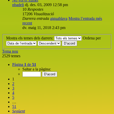
No vol el xumet
nbadeli
dj. des. 03, 2009 12:58 pm
10
Respostes
17206
Visualització
Darrera entrada
aiguablava
Mostra l’entrada més
recent
dv. maig 11, 2018 2:43 pm
Mostra els temes dels darrers:
Ordena per
Tema nou
2529 temes
Pàgina
1
de
51
Saltar a la pàgina:
1
2
3
4
5
…
51
Següent