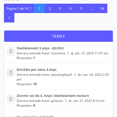
Pàgina
1
de
14
1
2
3
4
5
…
14
TEMES
Deslletament 3 anys - AJUDA!
Darrera entrada Autor:
Gustineta
dj. abr. 25, 2024 11:55 am
Respostes:
1
bicicleta per nena 3 anys
Darrera entrada Autor:
piyushupload1
dv. nov. 24, 2023 2:25
pm
Respostes:
15
Dormir sol els 4. Anys i deslletament nocturn
Darrera entrada Autor:
gislason
dc. set. 27, 2023 4:16 am
Respostes:
4
No vol parlar el Català