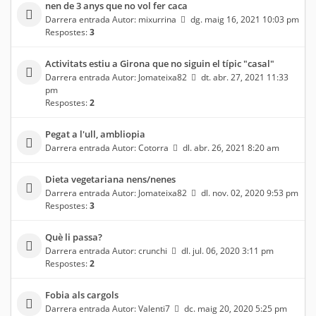
nen de 3 anys que no vol fer caca
Darrera entrada Autor:
mixurrina
dg. maig 16, 2021 10:03 pm
Respostes:
3
Activitats estiu a Girona que no siguin el típic "casal"
Darrera entrada Autor:
Jomateixa82
dt. abr. 27, 2021 11:33
pm
Respostes:
2
Pegat a l'ull, ambliopia
Darrera entrada Autor:
Cotorra
dl. abr. 26, 2021 8:20 am
Dieta vegetariana nens/nenes
Darrera entrada Autor:
Jomateixa82
dl. nov. 02, 2020 9:53 pm
Respostes:
3
Què li passa?
Darrera entrada Autor:
crunchi
dl. jul. 06, 2020 3:11 pm
Respostes:
2
Fobia als cargols
Darrera entrada Autor:
Valenti7
dc. maig 20, 2020 5:25 pm