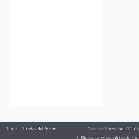
Inici
Índex del fòrum
Totes les hores són
UTC+01
Elimina totes les galetes del fò