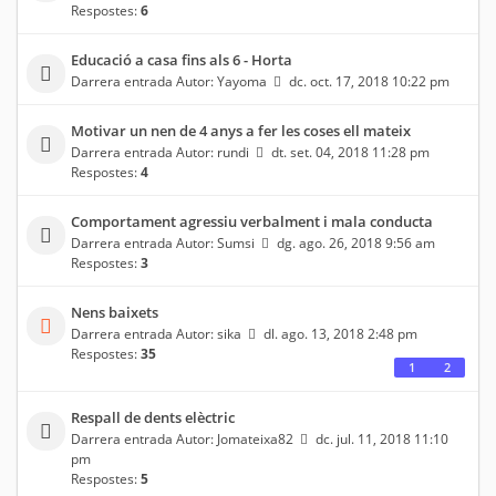
Respostes:
6
Educació a casa fins als 6 - Horta
Darrera entrada Autor:
Yayoma
dc. oct. 17, 2018 10:22 pm
Motivar un nen de 4 anys a fer les coses ell mateix
Darrera entrada Autor:
rundi
dt. set. 04, 2018 11:28 pm
Respostes:
4
Comportament agressiu verbalment i mala conducta
Darrera entrada Autor:
Sumsi
dg. ago. 26, 2018 9:56 am
Respostes:
3
Nens baixets
Darrera entrada Autor:
sika
dl. ago. 13, 2018 2:48 pm
Respostes:
35
1
2
Respall de dents elèctric
Darrera entrada Autor:
Jomateixa82
dc. jul. 11, 2018 11:10
pm
Respostes:
5