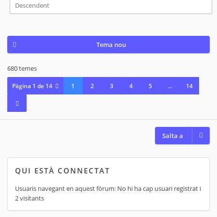
Tema nou
680 temes
Pàgina
1
de
14
1
2
3
4
5
…
14
Salta a
QUI ESTÀ CONNECTAT
Usuaris navegant en aquest fòrum: No hi ha cap usuari registrat i
2 visitants