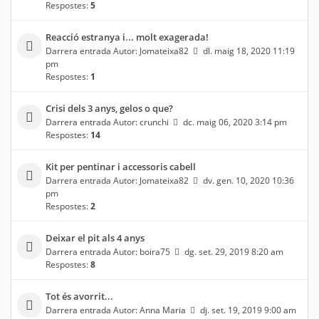
Respostes:
5
Reacció estranya i... molt exagerada!
Darrera entrada Autor:
Jomateixa82
dl. maig 18, 2020 11:19
pm
Respostes:
1
Crisi dels 3 anys, gelos o que?
Darrera entrada Autor:
crunchi
dc. maig 06, 2020 3:14 pm
Respostes:
14
Kit per pentinar i accessoris cabell
Darrera entrada Autor:
Jomateixa82
dv. gen. 10, 2020 10:36
pm
Respostes:
2
Deixar el pit als 4 anys
Darrera entrada Autor:
boira75
dg. set. 29, 2019 8:20 am
Respostes:
8
Tot és avorrit...
Darrera entrada Autor:
Anna Maria
dj. set. 19, 2019 9:00 am