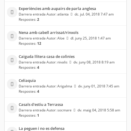
Experiències amb aupairs de parla anglesa
Darrera entrada Autor:
atlanta
dc. jul. 04, 2018 7:47 am
Respostes:
2
Nena amb cabell arrissat/rinxols
Darrera entrada Autor:
Aloe
dl. juny 25, 2018 1:47 am
Respostes:
12
Caiguda llitera casa de colìnies
Darrera entrada Autor:
nivalis
dv. juny 08, 2018 8:19 am
Respostes:
4
Celiaquia
Darrera entrada Autor:
Arigalma
dv. juny 01, 2018 7:45 am
Respostes:
4
Casals d'estiu a Terrassa
Darrera entrada Autor:
socmare
dv. maig 04, 2018 5:58 am
Respostes:
1
La peguen i no es defensa