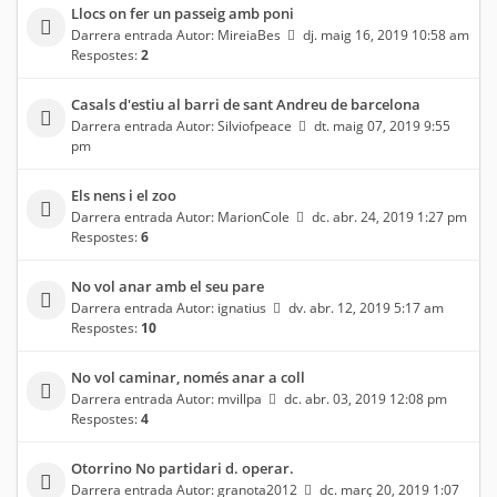
Llocs on fer un passeig amb poni
Darrera entrada Autor:
MireiaBes
dj. maig 16, 2019 10:58 am
Respostes:
2
Casals d'estiu al barri de sant Andreu de barcelona
Darrera entrada Autor:
Silviofpeace
dt. maig 07, 2019 9:55
pm
Els nens i el zoo
Darrera entrada Autor:
MarionCole
dc. abr. 24, 2019 1:27 pm
Respostes:
6
No vol anar amb el seu pare
Darrera entrada Autor:
ignatius
dv. abr. 12, 2019 5:17 am
Respostes:
10
No vol caminar, només anar a coll
Darrera entrada Autor:
mvillpa
dc. abr. 03, 2019 12:08 pm
Respostes:
4
Otorrino No partidari d. operar.
Darrera entrada Autor:
granota2012
dc. març 20, 2019 1:07