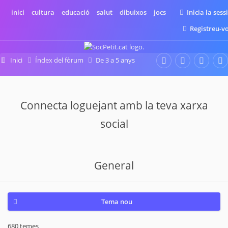
inici
cultura
educació
salut
dibuixos
jocs
Inicia la sess
Registreu-v
Inici
Índex del fòrum
De 3 a 5 anys
General
Connecta loguejant amb la teva xarxa
social
General
Tema nou
680 temes