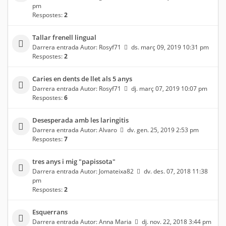
pm
Respostes:
2
Tallar frenell lingual
Darrera entrada Autor:
Rosyf71
ds. març 09, 2019 10:31 pm
Respostes:
2
Caries en dents de llet als 5 anys
Darrera entrada Autor:
Rosyf71
dj. març 07, 2019 10:07 pm
Respostes:
6
Desesperada amb les laringitis
Darrera entrada Autor:
Alvaro
dv. gen. 25, 2019 2:53 pm
Respostes:
7
tres anys i mig "papissota"
Darrera entrada Autor:
Jomateixa82
dv. des. 07, 2018 11:38
pm
Respostes:
2
Esquerrans
Darrera entrada Autor:
Anna Maria
dj. nov. 22, 2018 3:44 pm