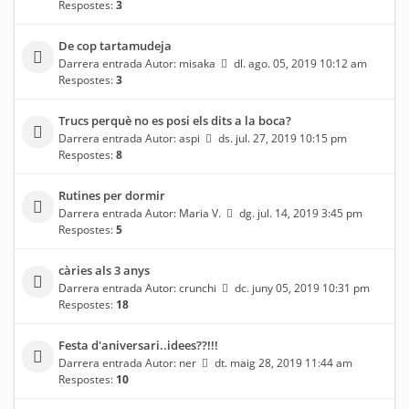
Respostes:
3
De cop tartamudeja
Darrera entrada Autor:
misaka
dl. ago. 05, 2019 10:12 am
Respostes:
3
Trucs perquè no es posi els dits a la boca?
Darrera entrada Autor:
aspi
ds. jul. 27, 2019 10:15 pm
Respostes:
8
Rutines per dormir
Darrera entrada Autor:
Maria V.
dg. jul. 14, 2019 3:45 pm
Respostes:
5
càries als 3 anys
Darrera entrada Autor:
crunchi
dc. juny 05, 2019 10:31 pm
Respostes:
18
Festa d'aniversari..idees??!!!
Darrera entrada Autor:
ner
dt. maig 28, 2019 11:44 am
Respostes:
10