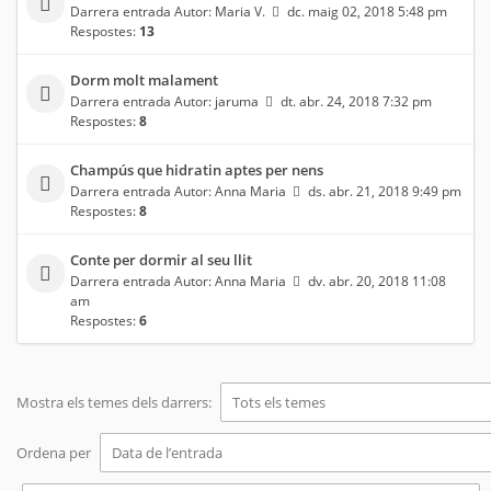
Darrera entrada Autor:
Maria V.
dc. maig 02, 2018 5:48 pm
Respostes:
13
Dorm molt malament
Darrera entrada Autor:
jaruma
dt. abr. 24, 2018 7:32 pm
Respostes:
8
Champús que hidratin aptes per nens
Darrera entrada Autor:
Anna Maria
ds. abr. 21, 2018 9:49 pm
Respostes:
8
Conte per dormir al seu llit
Darrera entrada Autor:
Anna Maria
dv. abr. 20, 2018 11:08
am
Respostes:
6
Mostra els temes dels darrers:
Ordena per