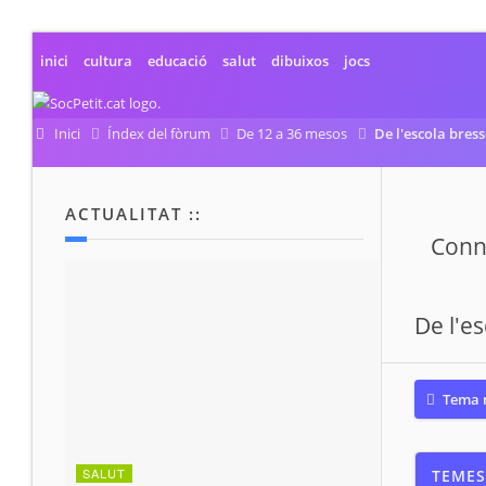
inici
cultura
educació
salut
dibuixos
jocs
Inici
Índex del fòrum
De 12 a 36 mesos
De l'escola bress
ACTUALITAT ::
Conne
De l'es
Tema 
TEMES