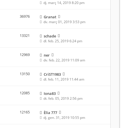
dj. març 14, 2019 8:20 pm
36976
Granat
dv. març 01, 2019 3:53 pm
13321
schade
dl. feb. 25, 2019 6:24 pm
12969
ner
dv. feb. 22, 2019 11:09 am
13150
CriST1983
dl. feb. 11, 2019 11:44 am
12085
Iona83
dt. feb. 05, 2019 2:56 pm
12165
Èlia 777
dj. gen. 31, 2019 10:55 pm