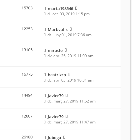
15703
marta198546
dj. oct. 03, 2019 1:15 pm
12253
Marbvalls
ds. juny 01, 2019 7:36 am
13105
miracle
dv. abr. 26, 2019 11:09 am
16775
beatrizcp
dc. abr. 03, 2019 10:31 am
14494
Javier79
dc. març 27, 2019 11:52 am
12607
Javier79
dc. març 27, 2019 11:47 am
26180
Juboga