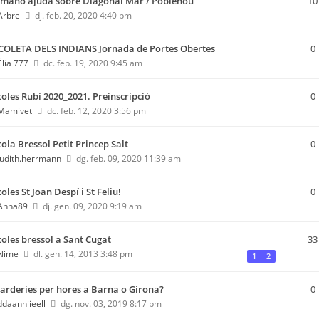
mano ajuda sobre Diagonal Mar / Poblenou
10
Arbre
dj. feb. 20, 2020 4:40 pm
COLETA DELS INDIANS Jornada de Portes Obertes
0
Èlia 777
dc. feb. 19, 2020 9:45 am
coles Rubí 2020_2021. Preinscripció
0
Mamivet
dc. feb. 12, 2020 3:56 pm
cola Bressol Petit Princep Salt
0
judith.herrmann
dg. feb. 09, 2020 11:39 am
oles St Joan Despí i St Feliu!
0
Anna89
dj. gen. 09, 2020 9:19 am
coles bressol a Sant Cugat
33
Nime
dl. gen. 14, 2013 3:48 pm
1
2
arderies per hores a Barna o Girona?
0
ddaanniieell
dg. nov. 03, 2019 8:17 pm