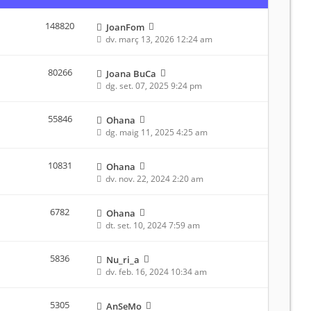
148820
JoanFom
dv. març 13, 2026 12:24 am
80266
Joana BuCa
dg. set. 07, 2025 9:24 pm
55846
Ohana
dg. maig 11, 2025 4:25 am
10831
Ohana
dv. nov. 22, 2024 2:20 am
6782
Ohana
dt. set. 10, 2024 7:59 am
5836
Nu_ri_a
dv. feb. 16, 2024 10:34 am
5305
AnSeMo