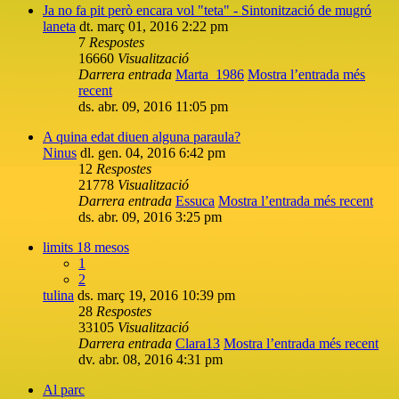
Ja no fa pit però encara vol "teta" - Sintonització de mugró
laneta
dt. març 01, 2016 2:22 pm
7
Respostes
16660
Visualització
Darrera entrada
Marta_1986
Mostra l’entrada més
recent
ds. abr. 09, 2016 11:05 pm
A quina edat diuen alguna paraula?
Ninus
dl. gen. 04, 2016 6:42 pm
12
Respostes
21778
Visualització
Darrera entrada
Essuca
Mostra l’entrada més recent
ds. abr. 09, 2016 3:25 pm
limits 18 mesos
1
2
tulina
ds. març 19, 2016 10:39 pm
28
Respostes
33105
Visualització
Darrera entrada
Clara13
Mostra l’entrada més recent
dv. abr. 08, 2016 4:31 pm
Al parc