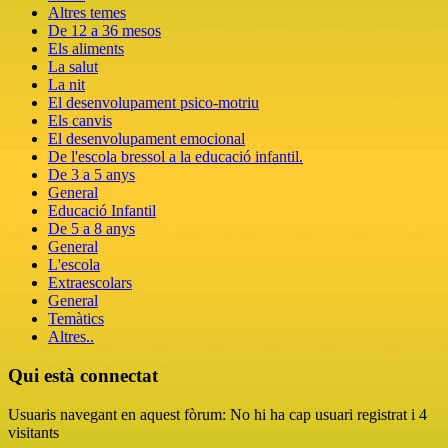
Altres temes
De 12 a 36 mesos
Els aliments
La salut
La nit
El desenvolupament psico-motriu
Els canvis
El desenvolupament emocional
De l'escola bressol a la educació infantil.
De 3 a 5 anys
General
Educació Infantil
De 5 a 8 anys
General
L'escola
Extraescolars
General
Temàtics
Altres..
Qui està connectat
Usuaris navegant en aquest fòrum: No hi ha cap usuari registrat i 4
visitants