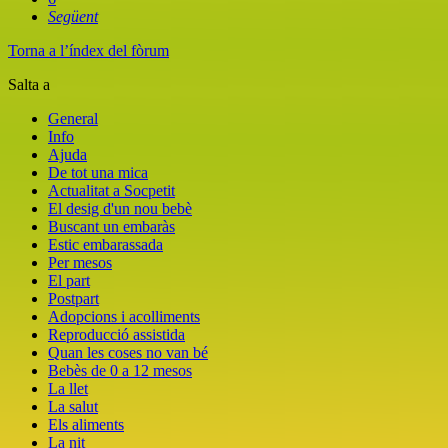
Següent
Torna a l’índex del fòrum
Salta a
General
Info
Ajuda
De tot una mica
Actualitat a Socpetit
El desig d'un nou bebè
Buscant un embaràs
Estic embarassada
Per mesos
El part
Postpart
Adopcions i acolliments
Reproducció assistida
Quan les coses no van bé
Bebès de 0 a 12 mesos
La llet
La salut
Els aliments
La nit