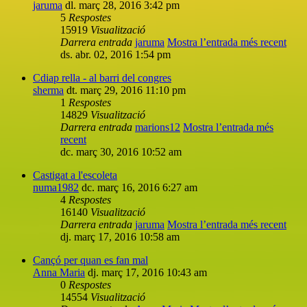
jaruma
dl. març 28, 2016 3:42 pm
5
Respostes
15919
Visualització
Darrera entrada
jaruma
Mostra l’entrada més recent
ds. abr. 02, 2016 1:54 pm
Cdiap rella - al barri del congres
sherma
dt. març 29, 2016 11:10 pm
1
Respostes
14829
Visualització
Darrera entrada
marions12
Mostra l’entrada més
recent
dc. març 30, 2016 10:52 am
Castigat a l'escoleta
numa1982
dc. març 16, 2016 6:27 am
4
Respostes
16140
Visualització
Darrera entrada
jaruma
Mostra l’entrada més recent
dj. març 17, 2016 10:58 am
Cançó per quan es fan mal
Anna Maria
dj. març 17, 2016 10:43 am
0
Respostes
14554
Visualització