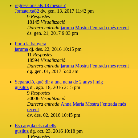
regressions als 18 mesos ?
Jomateixa82
dv. gen. 13, 2017 11:42 pm
9
Respostes
18145
Visualització
Darrera entrada
jaruma
Mostra l’entrada més recent
ds. gen. 21, 2017 9:03 pm
Por a la banyera
jaruma
dj. des. 22, 2016 10:15 pm
11
Respostes
18594
Visualització
Darrera entrada
jaruma
Mostra l’entrada més recent
dg. gen. 01, 2017 5:40 am
Separació, què dir a una nena de 2 anys i mig
gusiluz
dj. ago. 18, 2016 2:15 pm
9
Respostes
20006
Visualització
Darrera entrada
Anna Maria
Mostra l’entrada més
recent
dv. des. 02, 2016 10:45 pm
Es cargola els cabells
gusiluz
dg. oct. 23, 2016 10:18 pm
1
Respostes