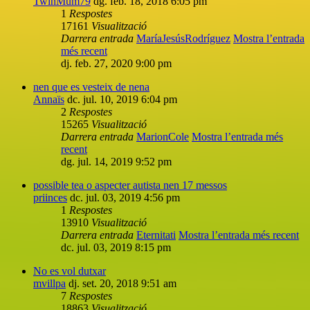
TwinMum79
dg. feb. 18, 2018 6:05 pm
1
Respostes
17161
Visualització
Darrera entrada
MaríaJesúsRodríguez
Mostra l’entrada
més recent
dj. feb. 27, 2020 9:00 pm
nen que es vesteix de nena
Annaïs
dc. jul. 10, 2019 6:04 pm
2
Respostes
15265
Visualització
Darrera entrada
MarionCole
Mostra l’entrada més
recent
dg. jul. 14, 2019 9:52 pm
possible tea o aspecter autista nen 17 messos
priinces
dc. jul. 03, 2019 4:56 pm
1
Respostes
13910
Visualització
Darrera entrada
Eternitati
Mostra l’entrada més recent
dc. jul. 03, 2019 8:15 pm
No es vol dutxar
mvillpa
dj. set. 20, 2018 9:51 am
7
Respostes
18863
Visualització