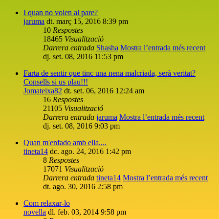
I quan no volen al pare?
jaruma
dt. març 15, 2016 8:39 pm
10
Respostes
18465
Visualització
Darrera entrada
Shasha
Mostra l’entrada més recent
dj. set. 08, 2016 11:53 pm
Farta de sentir que tinc una nena malcriada, serà veritat?
Consells si us plau!!!
Jomateixa82
dt. set. 06, 2016 12:24 am
16
Respostes
21105
Visualització
Darrera entrada
jaruma
Mostra l’entrada més recent
dj. set. 08, 2016 9:03 pm
Quan m'enfado amb ella....
tineta14
dc. ago. 24, 2016 1:42 pm
8
Respostes
17071
Visualització
Darrera entrada
tineta14
Mostra l’entrada més recent
dt. ago. 30, 2016 2:58 pm
Com relaxar-lo
novella
dl. feb. 03, 2014 9:58 pm