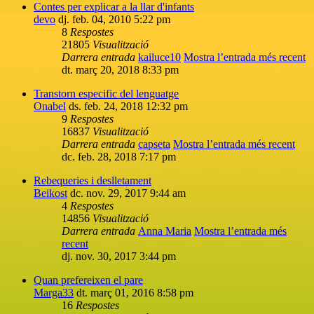
Contes per explicar a la llar d'infants
devo
dj. feb. 04, 2010 5:22 pm
8
Respostes
21805
Visualització
Darrera entrada
kailuce10
Mostra l’entrada més recent
dt. març 20, 2018 8:33 pm
Transtorn especific del lenguatge
Onabel
ds. feb. 24, 2018 12:32 pm
9
Respostes
16837
Visualització
Darrera entrada
capseta
Mostra l’entrada més recent
dc. feb. 28, 2018 7:17 pm
Rebequeries i deslletament
Beikost
dc. nov. 29, 2017 9:44 am
4
Respostes
14856
Visualització
Darrera entrada
Anna Maria
Mostra l’entrada més
recent
dj. nov. 30, 2017 3:44 pm
Quan prefereixen el pare
Marga33
dt. març 01, 2016 8:58 pm
16
Respostes