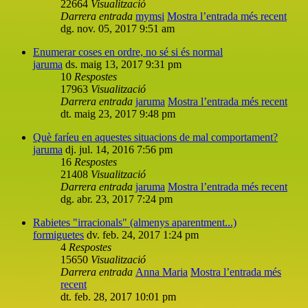
22664
Visualització
Darrera entrada
mymsi
Mostra l’entrada més recent
dg. nov. 05, 2017 9:51 am
Enumerar coses en ordre, no sé si és normal
jaruma
ds. maig 13, 2017 9:31 pm
10
Respostes
17963
Visualització
Darrera entrada
jaruma
Mostra l’entrada més recent
dt. maig 23, 2017 9:48 pm
Què faríeu en aquestes situacions de mal comportament?
jaruma
dj. jul. 14, 2016 7:56 pm
16
Respostes
21408
Visualització
Darrera entrada
jaruma
Mostra l’entrada més recent
dg. abr. 23, 2017 7:24 pm
Rabietes "irracionals" (almenys aparentment...)
formiguetes
dv. feb. 24, 2017 1:24 pm
4
Respostes
15650
Visualització
Darrera entrada
Anna Maria
Mostra l’entrada més
recent
dt. feb. 28, 2017 10:01 pm