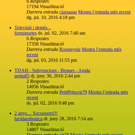
6
Respostes
17194
Visualització
Darrera entrada
claraaaaa
Mostra l’entrada més recent
dg. jul. 10, 2016 4:18 pm
Televisió i demés...
formiguetes
ds. jul. 02, 2016 7:40 am
6
Respostes
17358
Visualització
Darrera entrada
Rossinyola
Mostra l’entrada més
recent
dg. jul. 03, 2016 11:55 pm
TDAH - Subvencions - Beques - Ajuda
petita85
dj. juny 30, 2016 2:44 pm
2
Respostes
14956
Visualització
Darrera entrada
PetitPrincep79
Mostra l’entrada més
recent
ds. jul. 02, 2016 9:48 pm
2 anys.... Socoooors!!!
lavidaesbonica
dt. juny 28, 2016 7:14 am
3
Respostes
14807
Visualització
Darrera entrada
nit78
Mostra l’entrada més recent