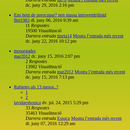
dc. juny 29, 2016 2:16 pm
Ens hem de preocupar? nen massa introvertit/tímid
Bel1983
dl. juny 06, 2016 9:39 am
11
Respostes
19500
Visualització
Darrera entrada
tineta14
Mostra l’entrada més recent
dc. juny 22, 2016 10:12 pm
mossegades
mar2012
dc. juny 15, 2016 2:07 pm
2
Respostes
13982
Visualització
Darrera entrada
mar2012
Mostra l’entrada més recent
dc. juny 15, 2016 7:13 pm
Rabietes als 13 mesos..?
1
2
lavidaesbonica
dv. jul. 24, 2015 5:29 pm
33
Respostes
35463
Visualització
Darrera entrada
Essuca
Mostra l’entrada més recent
dt. juny 07, 2016 12:29 am