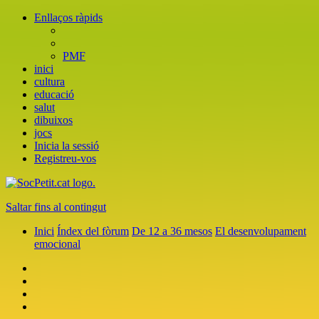
Enllaços ràpids
PMF
inici
cultura
educació
salut
dibuixos
jocs
Inicia la sessió
Registreu-vos
Saltar fins al contingut
Inici
Índex del fòrum
De 12 a 36 mesos
El desenvolupament
emocional