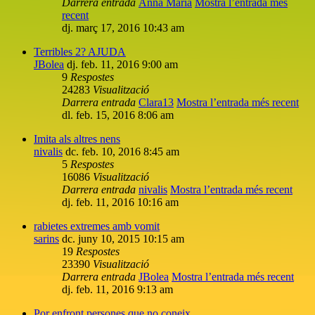
Darrera entrada
Anna Maria
Mostra l’entrada més
recent
dj. març 17, 2016 10:43 am
Terribles 2? AJUDA
JBolea
dj. feb. 11, 2016 9:00 am
9
Respostes
24283
Visualització
Darrera entrada
Clara13
Mostra l’entrada més recent
dl. feb. 15, 2016 8:06 am
Imita als altres nens
nivalis
dc. feb. 10, 2016 8:45 am
5
Respostes
16086
Visualització
Darrera entrada
nivalis
Mostra l’entrada més recent
dj. feb. 11, 2016 10:16 am
rabietes extremes amb vomit
sarins
dc. juny 10, 2015 10:15 am
19
Respostes
23390
Visualització
Darrera entrada
JBolea
Mostra l’entrada més recent
dj. feb. 11, 2016 9:13 am
Por enfront persones que no coneix