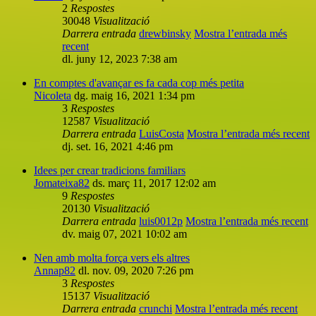
2
Respostes
30048
Visualització
Darrera entrada
drewbinsky
Mostra l’entrada més
recent
dl. juny 12, 2023 7:38 am
En comptes d'avançar es fa cada cop més petita
Nicoleta
dg. maig 16, 2021 1:34 pm
3
Respostes
12587
Visualització
Darrera entrada
LuisCosta
Mostra l’entrada més recent
dj. set. 16, 2021 4:46 pm
Idees per crear tradicions familiars
Jomateixa82
ds. març 11, 2017 12:02 am
9
Respostes
20130
Visualització
Darrera entrada
luis0012p
Mostra l’entrada més recent
dv. maig 07, 2021 10:02 am
Nen amb molta força vers els altres
Annap82
dl. nov. 09, 2020 7:26 pm
3
Respostes
15137
Visualització
Darrera entrada
crunchi
Mostra l’entrada més recent