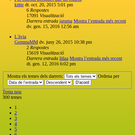
kittie
dt. oct. 20, 2015 5:01 pm
6
Respostes
17091
Visualització
Darrera entrada
jaruma
Mostra l’entrada més recent
dv. gen. 15, 2016 12:56 am
L'àvia
GemmaMM
dv. juny 26, 2015 10:38 pm
2
Respostes
15619
Visualització
Darrera entrada
liilaa
Mostra l’entrada més recent
dt. gen. 12, 2016 6:02 pm
Mostra els temes dels darrers:
Ordena per
Tema nou
300 temes
1
2
3
4
5
6