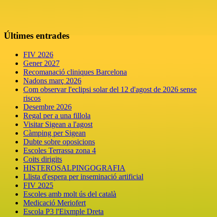
Últimes entrades
FIV 2026
Gener 2027
Recomanació cliniques Barcelona
Nadons març 2026
Com observar l'eclipsi solar del 12 d'agost de 2026 sense
riscos
Desembre 2026
Regal per a una fillola
Visitar Sigean a l'agost
Càmping per Sigean
Dubte sobre oposicions
Escoles Terrassa zona 4
Coits dirigits
HISTEROSALPINGOGRAFIA
Llista d'espera per inseminació artificial
FIV 2025
Escoles amb molt ús del català
Medicació Meriofert
Escola P3 l'Eixmple Dreta