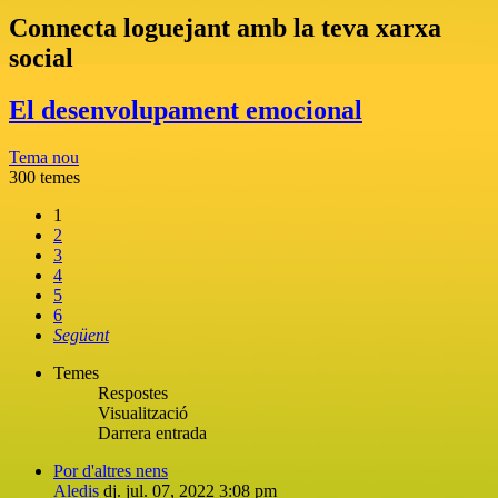
Connecta loguejant amb la teva xarxa
social
El desenvolupament emocional
Tema nou
300 temes
1
2
3
4
5
6
Següent
Temes
Respostes
Visualització
Darrera entrada
Por d'altres nens
Aledis
dj. jul. 07, 2022 3:08 pm