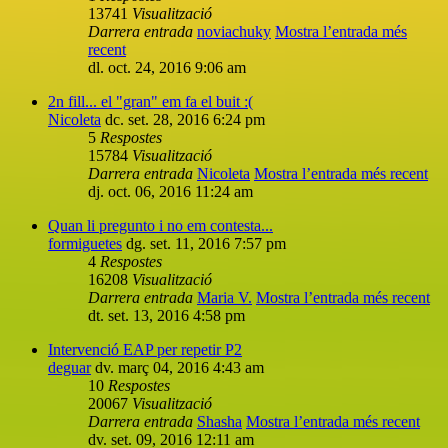
13741
Visualització
Darrera entrada
noviachuky
Mostra l’entrada més
recent
dl. oct. 24, 2016 9:06 am
2n fill... el "gran" em fa el buit :(
Nicoleta
dc. set. 28, 2016 6:24 pm
5
Respostes
15784
Visualització
Darrera entrada
Nicoleta
Mostra l’entrada més recent
dj. oct. 06, 2016 11:24 am
Quan li pregunto i no em contesta...
formiguetes
dg. set. 11, 2016 7:57 pm
4
Respostes
16208
Visualització
Darrera entrada
Maria V.
Mostra l’entrada més recent
dt. set. 13, 2016 4:58 pm
Intervenció EAP per repetir P2
deguar
dv. març 04, 2016 4:43 am
10
Respostes
20067
Visualització
Darrera entrada
Shasha
Mostra l’entrada més recent
dv. set. 09, 2016 12:11 am