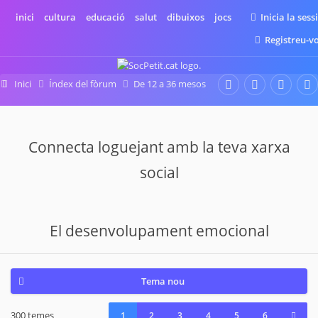
inici
cultura
educació
salut
dibuixos
jocs
Inicia la sess
Registreu-v
Inici
Índex del fòrum
De 12 a 36 mesos
El desenvolupament emocional
Connecta loguejant amb la teva xarxa
social
El desenvolupament emocional
Tema nou
300 temes
1
2
3
4
5
6