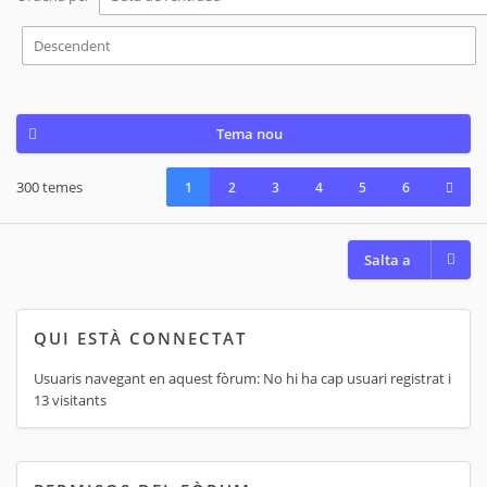
Tema nou
300 temes
1
2
3
4
5
6
Salta a
QUI ESTÀ CONNECTAT
Usuaris navegant en aquest fòrum: No hi ha cap usuari registrat i
13 visitants