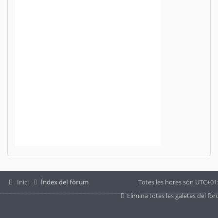
Inici
Índex del fòrum
Totes les hores són
UTC+01
Elimina totes les galetes del fò