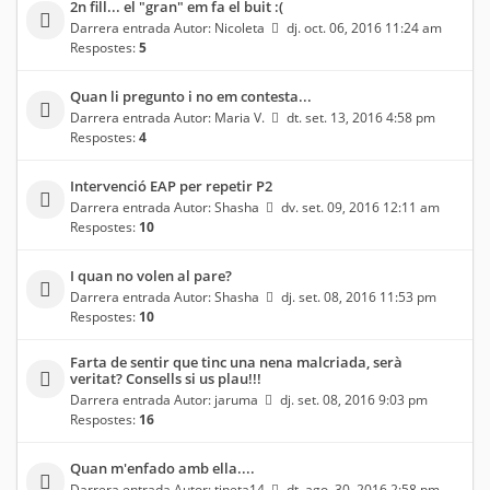
2n fill... el "gran" em fa el buit :(
Darrera entrada Autor:
Nicoleta
dj. oct. 06, 2016 11:24 am
Respostes:
5
Quan li pregunto i no em contesta...
Darrera entrada Autor:
Maria V.
dt. set. 13, 2016 4:58 pm
Respostes:
4
Intervenció EAP per repetir P2
Darrera entrada Autor:
Shasha
dv. set. 09, 2016 12:11 am
Respostes:
10
I quan no volen al pare?
Darrera entrada Autor:
Shasha
dj. set. 08, 2016 11:53 pm
Respostes:
10
Farta de sentir que tinc una nena malcriada, serà
veritat? Consells si us plau!!!
Darrera entrada Autor:
jaruma
dj. set. 08, 2016 9:03 pm
Respostes:
16
Quan m'enfado amb ella....
Darrera entrada Autor:
tineta14
dt. ago. 30, 2016 2:58 pm