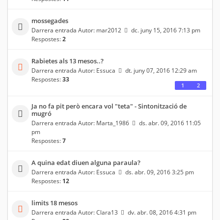
mossegades
Darrera entrada Autor:
mar2012
dc. juny 15, 2016 7:13 pm
Respostes:
2
Rabietes als 13 mesos..?
Darrera entrada Autor:
Essuca
dt. juny 07, 2016 12:29 am
Respostes:
33
1
2
Ja no fa pit però encara vol "teta" - Sintonització de
mugró
Darrera entrada Autor:
Marta_1986
ds. abr. 09, 2016 11:05
pm
Respostes:
7
A quina edat diuen alguna paraula?
Darrera entrada Autor:
Essuca
ds. abr. 09, 2016 3:25 pm
Respostes:
12
limits 18 mesos
Darrera entrada Autor:
Clara13
dv. abr. 08, 2016 4:31 pm