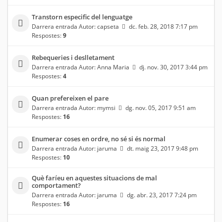
Transtorn especific del lenguatge
Darrera entrada Autor:
capseta
dc. feb. 28, 2018 7:17 pm
Respostes:
9
Rebequeries i deslletament
Darrera entrada Autor:
Anna Maria
dj. nov. 30, 2017 3:44 pm
Respostes:
4
Quan prefereixen el pare
Darrera entrada Autor:
mymsi
dg. nov. 05, 2017 9:51 am
Respostes:
16
Enumerar coses en ordre, no sé si és normal
Darrera entrada Autor:
jaruma
dt. maig 23, 2017 9:48 pm
Respostes:
10
Què faríeu en aquestes situacions de mal
comportament?
Darrera entrada Autor:
jaruma
dg. abr. 23, 2017 7:24 pm
Respostes:
16