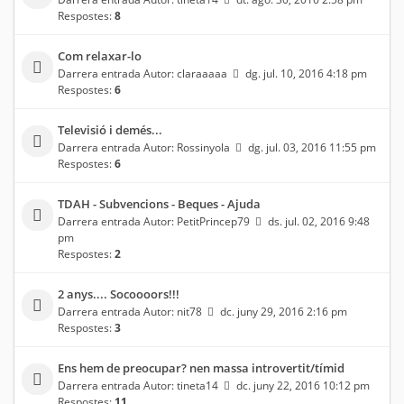
Respostes:
8
Com relaxar-lo
Darrera entrada Autor:
claraaaaa
dg. jul. 10, 2016 4:18 pm
Respostes:
6
Televisió i demés...
Darrera entrada Autor:
Rossinyola
dg. jul. 03, 2016 11:55 pm
Respostes:
6
TDAH - Subvencions - Beques - Ajuda
Darrera entrada Autor:
PetitPrincep79
ds. jul. 02, 2016 9:48
pm
Respostes:
2
2 anys.... Socoooors!!!
Darrera entrada Autor:
nit78
dc. juny 29, 2016 2:16 pm
Respostes:
3
Ens hem de preocupar? nen massa introvertit/tímid
Darrera entrada Autor:
tineta14
dc. juny 22, 2016 10:12 pm
Respostes:
11