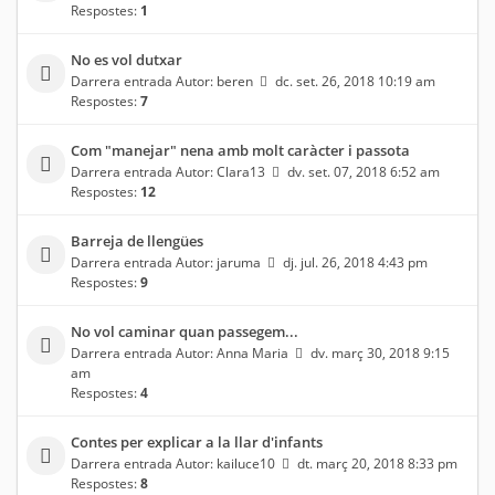
Respostes:
1
No es vol dutxar
Darrera entrada Autor:
beren
dc. set. 26, 2018 10:19 am
Respostes:
7
Com "manejar" nena amb molt caràcter i passota
Darrera entrada Autor:
Clara13
dv. set. 07, 2018 6:52 am
Respostes:
12
Barreja de llengües
Darrera entrada Autor:
jaruma
dj. jul. 26, 2018 4:43 pm
Respostes:
9
No vol caminar quan passegem...
Darrera entrada Autor:
Anna Maria
dv. març 30, 2018 9:15
am
Respostes:
4
Contes per explicar a la llar d'infants
Darrera entrada Autor:
kailuce10
dt. març 20, 2018 8:33 pm
Respostes:
8