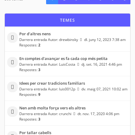
TEMES
Por d'altres nens
Darrera entrada Autor:
drewbinsky
dl. juny 12, 2023 7:38 am
Respostes:
2
En comptes d'avançar es fa cada cop més petita
Darrera entrada Autor:
LuisCosta
dj. set. 16, 2021 4:46 pm
Respostes:
3
Idees per crear tradicions familiars
Darrera entrada Autor:
luis0012p
dv. maig 07, 2021 10:02 am
Respostes:
9
Nen amb molta força vers els altres
Darrera entrada Autor:
crunchi
dt. nov. 17, 2020 4:06 pm
Respostes:
3
Por tallar cabells