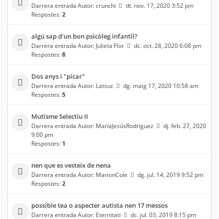
Darrera entrada Autor:
crunchi
dt. nov. 17, 2020 3:52 pm
Respostes:
2
algú sap d'un bon psicòleg infantil?
Darrera entrada Autor:
Julieta Flor
dc. oct. 28, 2020 6:08 pm
Respostes:
8
Dos anys i "picar"
Darrera entrada Autor:
Latsuc
dg. maig 17, 2020 10:58 am
Respostes:
5
Mutisme Selectiu II
Darrera entrada Autor:
MaríaJesúsRodríguez
dj. feb. 27, 2020
9:00 pm
Respostes:
1
nen que es vesteix de nena
Darrera entrada Autor:
MarionCole
dg. jul. 14, 2019 9:52 pm
Respostes:
2
possible tea o aspecter autista nen 17 messos
Darrera entrada Autor:
Eternitati
dc. jul. 03, 2019 8:15 pm