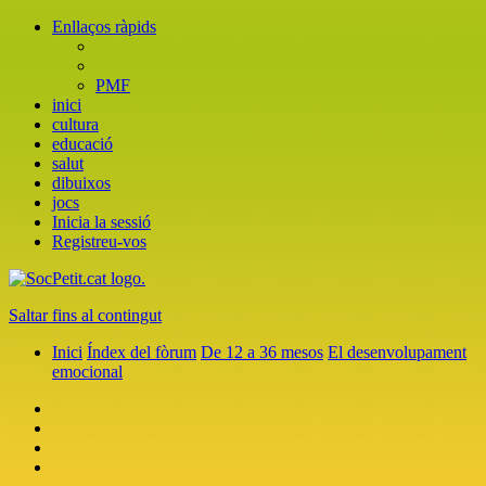
Enllaços ràpids
PMF
inici
cultura
educació
salut
dibuixos
jocs
Inicia la sessió
Registreu-vos
Saltar fins al contingut
Inici
Índex del fòrum
De 12 a 36 mesos
El desenvolupament
emocional