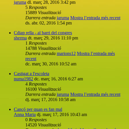
jaruma
dl. març 28, 2016 3:42 pm
5
Respostes
15889
Visualització
Darrera entrada
jaruma
Mostra l’entrada més recent
ds. abr. 02, 2016 1:54 pm
Cdiap rella - al barri del congres
sherma
dt. març 29, 2016 11:10 pm
1
Respostes
14788
Visualització
Darrera entrada
marions12
Mostra l’entrada més
recent
dc. març 30, 2016 10:52 am
Castigat a l'escoleta
numa1982
dc. març 16, 2016 6:27 am
4
Respostes
16100
Visualització
Darrera entrada
jaruma
Mostra l’entrada més recent
dj. març 17, 2016 10:58 am
Cançó per quan es fan mal
Anna Maria
dj. març 17, 2016 10:43 am
0
Respostes
14520
Visualització