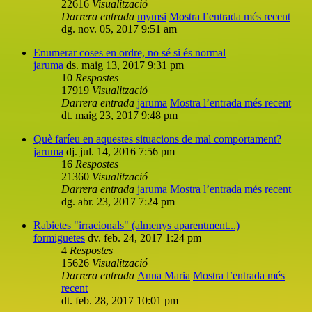
22616
Visualització
Darrera entrada
mymsi
Mostra l’entrada més recent
dg. nov. 05, 2017 9:51 am
Enumerar coses en ordre, no sé si és normal
jaruma
ds. maig 13, 2017 9:31 pm
10
Respostes
17919
Visualització
Darrera entrada
jaruma
Mostra l’entrada més recent
dt. maig 23, 2017 9:48 pm
Què faríeu en aquestes situacions de mal comportament?
jaruma
dj. jul. 14, 2016 7:56 pm
16
Respostes
21360
Visualització
Darrera entrada
jaruma
Mostra l’entrada més recent
dg. abr. 23, 2017 7:24 pm
Rabietes "irracionals" (almenys aparentment...)
formiguetes
dv. feb. 24, 2017 1:24 pm
4
Respostes
15626
Visualització
Darrera entrada
Anna Maria
Mostra l’entrada més
recent
dt. feb. 28, 2017 10:01 pm