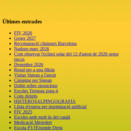
Últimes entrades
FIV 2026
Gener 2027
Recomanació cliniques Barcelona
Nadons març 2026
Com observar l'eclipsi solar del 12 d'agost de 2026 sense
riscos
Desembre 2026
Regal per a una fillola
Visitar Sigean a l'agost
Càmping per Sigean
Dubte sobre oposicions
Escoles Terrassa zona 4
Coits dirigits
HISTEROSALPINGOGRAFIA
Llista d'espera per inseminació artificial
FIV 2025
Escoles amb molt ús del català
Medicació Meriofert
Escola P3 l'Eixmple Dreta