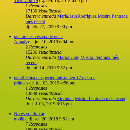
TwinMum79
dg. feb. 18, 2018 6:05 pm
1
Respostes
17130
Visualització
Darrera entrada
MaríaJesúsRodríguez
Mostra l’entrada
més recent
dj. feb. 27, 2020 9:00 pm
nen que es vesteix de nena
Annaïs
dc. jul. 10, 2019 6:04 pm
2
Respostes
15236
Visualització
Darrera entrada
MarionCole
Mostra l’entrada més
recent
dg. jul. 14, 2019 9:52 pm
possible tea o aspecter autista nen 17 messos
priinces
dc. jul. 03, 2019 4:56 pm
1
Respostes
13888
Visualització
Darrera entrada
Eternitati
Mostra l’entrada més recent
dc. jul. 03, 2019 8:15 pm
No es vol dutxar
mvillpa
dj. set. 20, 2018 9:51 am
7
Respostes
18809
Visualització