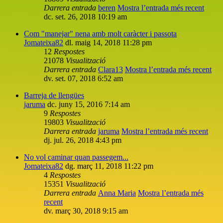
Darrera entrada
beren
Mostra l’entrada més recent
dc. set. 26, 2018 10:19 am
Com "manejar" nena amb molt caràcter i passota
Jomateixa82
dl. maig 14, 2018 11:28 pm
12
Respostes
21078
Visualització
Darrera entrada
Clara13
Mostra l’entrada més recent
dv. set. 07, 2018 6:52 am
Barreja de llengües
jaruma
dc. juny 15, 2016 7:14 am
9
Respostes
19803
Visualització
Darrera entrada
jaruma
Mostra l’entrada més recent
dj. jul. 26, 2018 4:43 pm
No vol caminar quan passegem...
Jomateixa82
dg. març 11, 2018 11:22 pm
4
Respostes
15351
Visualització
Darrera entrada
Anna Maria
Mostra l’entrada més
recent
dv. març 30, 2018 9:15 am