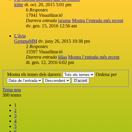
kittie
dt. oct. 20, 2015 5:01 pm
6
Respostes
17041
Visualització
Darrera entrada
jaruma
Mostra l’entrada més recent
dv. gen. 15, 2016 12:56 am
L'àvia
GemmaMM
dv. juny 26, 2015 10:38 pm
2
Respostes
15597
Visualització
Darrera entrada
liilaa
Mostra l’entrada més recent
dt. gen. 12, 2016 6:02 pm
Mostra els temes dels darrers:
Ordena per
Tema nou
300 temes
1
2
3
4
5
6