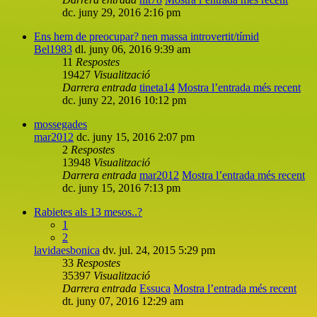
dc. juny 29, 2016 2:16 pm
Ens hem de preocupar? nen massa introvertit/tímid
Bel1983
dl. juny 06, 2016 9:39 am
11
Respostes
19427
Visualització
Darrera entrada
tineta14
Mostra l’entrada més recent
dc. juny 22, 2016 10:12 pm
mossegades
mar2012
dc. juny 15, 2016 2:07 pm
2
Respostes
13948
Visualització
Darrera entrada
mar2012
Mostra l’entrada més recent
dc. juny 15, 2016 7:13 pm
Rabietes als 13 mesos..?
1
2
lavidaesbonica
dv. jul. 24, 2015 5:29 pm
33
Respostes
35397
Visualització
Darrera entrada
Essuca
Mostra l’entrada més recent
dt. juny 07, 2016 12:29 am