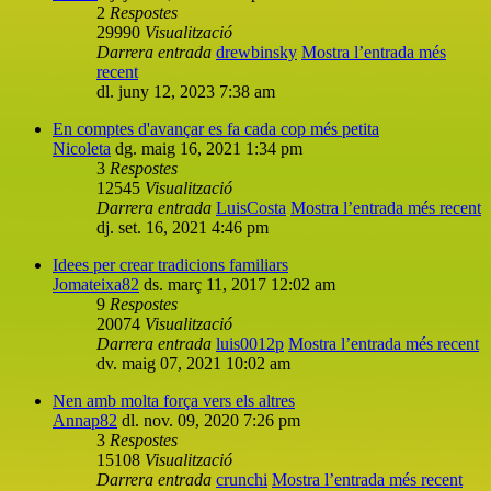
2
Respostes
29990
Visualització
Darrera entrada
drewbinsky
Mostra l’entrada més
recent
dl. juny 12, 2023 7:38 am
En comptes d'avançar es fa cada cop més petita
Nicoleta
dg. maig 16, 2021 1:34 pm
3
Respostes
12545
Visualització
Darrera entrada
LuisCosta
Mostra l’entrada més recent
dj. set. 16, 2021 4:46 pm
Idees per crear tradicions familiars
Jomateixa82
ds. març 11, 2017 12:02 am
9
Respostes
20074
Visualització
Darrera entrada
luis0012p
Mostra l’entrada més recent
dv. maig 07, 2021 10:02 am
Nen amb molta força vers els altres
Annap82
dl. nov. 09, 2020 7:26 pm
3
Respostes
15108
Visualització
Darrera entrada
crunchi
Mostra l’entrada més recent