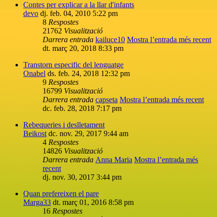
Contes per explicar a la llar d'infants
devo
dj. feb. 04, 2010 5:22 pm
8
Respostes
21762
Visualització
Darrera entrada
kailuce10
Mostra l’entrada més recent
dt. març 20, 2018 8:33 pm
Transtorn especific del lenguatge
Onabel
ds. feb. 24, 2018 12:32 pm
9
Respostes
16799
Visualització
Darrera entrada
capseta
Mostra l’entrada més recent
dc. feb. 28, 2018 7:17 pm
Rebequeries i deslletament
Beikost
dc. nov. 29, 2017 9:44 am
4
Respostes
14826
Visualització
Darrera entrada
Anna Maria
Mostra l’entrada més
recent
dj. nov. 30, 2017 3:44 pm
Quan prefereixen el pare
Marga33
dt. març 01, 2016 8:58 pm
16
Respostes