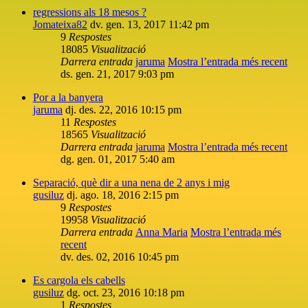
regressions als 18 mesos ?
Jomateixa82
dv. gen. 13, 2017 11:42 pm
9
Respostes
18085
Visualització
Darrera entrada
jaruma
Mostra l’entrada més recent
ds. gen. 21, 2017 9:03 pm
Por a la banyera
jaruma
dj. des. 22, 2016 10:15 pm
11
Respostes
18565
Visualització
Darrera entrada
jaruma
Mostra l’entrada més recent
dg. gen. 01, 2017 5:40 am
Separació, què dir a una nena de 2 anys i mig
gusiluz
dj. ago. 18, 2016 2:15 pm
9
Respostes
19958
Visualització
Darrera entrada
Anna Maria
Mostra l’entrada més
recent
dv. des. 02, 2016 10:45 pm
Es cargola els cabells
gusiluz
dg. oct. 23, 2016 10:18 pm
1
Respostes