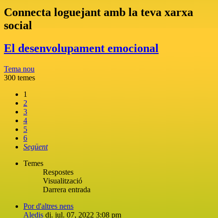
Connecta loguejant amb la teva xarxa
social
El desenvolupament emocional
Tema nou
300 temes
1
2
3
4
5
6
Següent
Temes
Respostes
Visualització
Darrera entrada
Por d'altres nens
Aledis
dj. jul. 07, 2022 3:08 pm