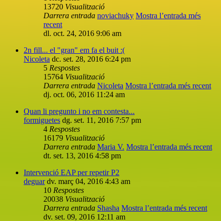
13720
Visualització
Darrera entrada
noviachuky
Mostra l’entrada més
recent
dl. oct. 24, 2016 9:06 am
2n fill... el "gran" em fa el buit :(
Nicoleta
dc. set. 28, 2016 6:24 pm
5
Respostes
15764
Visualització
Darrera entrada
Nicoleta
Mostra l’entrada més recent
dj. oct. 06, 2016 11:24 am
Quan li pregunto i no em contesta...
formiguetes
dg. set. 11, 2016 7:57 pm
4
Respostes
16179
Visualització
Darrera entrada
Maria V.
Mostra l’entrada més recent
dt. set. 13, 2016 4:58 pm
Intervenció EAP per repetir P2
deguar
dv. març 04, 2016 4:43 am
10
Respostes
20038
Visualització
Darrera entrada
Shasha
Mostra l’entrada més recent
dv. set. 09, 2016 12:11 am