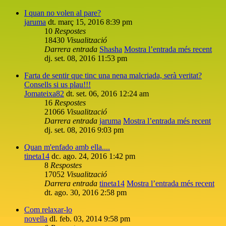
I quan no volen al pare?
jaruma
dt. març 15, 2016 8:39 pm
10
Respostes
18430
Visualització
Darrera entrada
Shasha
Mostra l’entrada més recent
dj. set. 08, 2016 11:53 pm
Farta de sentir que tinc una nena malcriada, serà veritat?
Consells si us plau!!!
Jomateixa82
dt. set. 06, 2016 12:24 am
16
Respostes
21066
Visualització
Darrera entrada
jaruma
Mostra l’entrada més recent
dj. set. 08, 2016 9:03 pm
Quan m'enfado amb ella....
tineta14
dc. ago. 24, 2016 1:42 pm
8
Respostes
17052
Visualització
Darrera entrada
tineta14
Mostra l’entrada més recent
dt. ago. 30, 2016 2:58 pm
Com relaxar-lo
novella
dl. feb. 03, 2014 9:58 pm