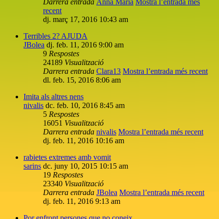
Darrera entrada
Anna Maria
Mostra l’entrada més
recent
dj. març 17, 2016 10:43 am
Terribles 2? AJUDA
JBolea
dj. feb. 11, 2016 9:00 am
9
Respostes
24189
Visualització
Darrera entrada
Clara13
Mostra l’entrada més recent
dl. feb. 15, 2016 8:06 am
Imita als altres nens
nivalis
dc. feb. 10, 2016 8:45 am
5
Respostes
16051
Visualització
Darrera entrada
nivalis
Mostra l’entrada més recent
dj. feb. 11, 2016 10:16 am
rabietes extremes amb vomit
sarins
dc. juny 10, 2015 10:15 am
19
Respostes
23340
Visualització
Darrera entrada
JBolea
Mostra l’entrada més recent
dj. feb. 11, 2016 9:13 am
Por enfront persones que no coneix