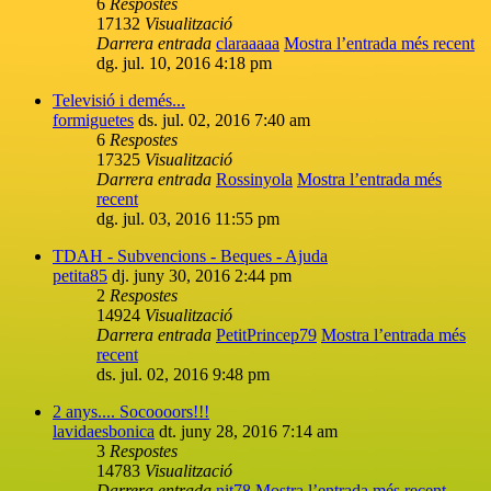
6
Respostes
17132
Visualització
Darrera entrada
claraaaaa
Mostra l’entrada més recent
dg. jul. 10, 2016 4:18 pm
Televisió i demés...
formiguetes
ds. jul. 02, 2016 7:40 am
6
Respostes
17325
Visualització
Darrera entrada
Rossinyola
Mostra l’entrada més
recent
dg. jul. 03, 2016 11:55 pm
TDAH - Subvencions - Beques - Ajuda
petita85
dj. juny 30, 2016 2:44 pm
2
Respostes
14924
Visualització
Darrera entrada
PetitPrincep79
Mostra l’entrada més
recent
ds. jul. 02, 2016 9:48 pm
2 anys.... Socoooors!!!
lavidaesbonica
dt. juny 28, 2016 7:14 am
3
Respostes
14783
Visualització
Darrera entrada
nit78
Mostra l’entrada més recent