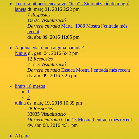
Ja no fa pit però encara vol "teta" - Sintonització de mugró
laneta
dt. març 01, 2016 2:22 pm
7
Respostes
16624
Visualització
Darrera entrada
Marta_1986
Mostra l’entrada més
recent
ds. abr. 09, 2016 11:05 pm
A quina edat diuen alguna paraula?
Ninus
dl. gen. 04, 2016 6:42 pm
12
Respostes
21713
Visualització
Darrera entrada
Essuca
Mostra l’entrada més recent
ds. abr. 09, 2016 3:25 pm
limits 18 mesos
1
2
tulina
ds. març 19, 2016 10:39 pm
28
Respostes
33035
Visualització
Darrera entrada
Clara13
Mostra l’entrada més recent
dv. abr. 08, 2016 4:31 pm
Al parc