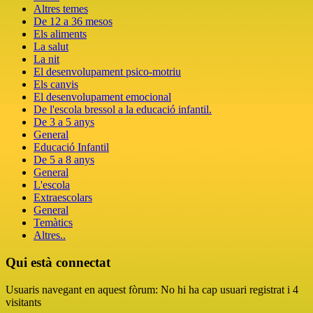
Altres temes
De 12 a 36 mesos
Els aliments
La salut
La nit
El desenvolupament psico-motriu
Els canvis
El desenvolupament emocional
De l'escola bressol a la educació infantil.
De 3 a 5 anys
General
Educació Infantil
De 5 a 8 anys
General
L'escola
Extraescolars
General
Temàtics
Altres..
Qui està connectat
Usuaris navegant en aquest fòrum: No hi ha cap usuari registrat i 4
visitants