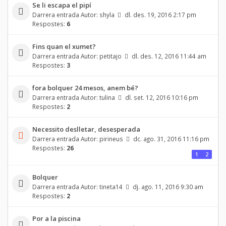
Se li escapa el pipí
Darrera entrada Autor:
shyla
dl. des. 19, 2016 2:17 pm
Respostes:
6
Fins quan el xumet?
Darrera entrada Autor:
petitajo
dl. des. 12, 2016 11:44 am
Respostes:
3
fora bolquer 24 mesos, anem bé?
Darrera entrada Autor:
tulina
dl. set. 12, 2016 10:16 pm
Respostes:
2
Necessito deslletar, desesperada
Darrera entrada Autor:
pirineus
dc. ago. 31, 2016 11:16 pm
Respostes:
26
1
2
Bolquer
Darrera entrada Autor:
tineta14
dj. ago. 11, 2016 9:30 am
Respostes:
2
Por a la piscina