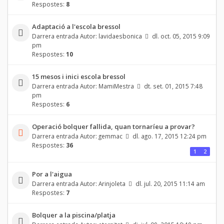
Respostes:
8
Adaptació a l'escola bressol
Darrera entrada Autor:
lavidaesbonica
dl. oct. 05, 2015 9:09
pm
Respostes:
10
15 mesos i inici escola bressol
Darrera entrada Autor:
MamiMestra
dt. set. 01, 2015 7:48
pm
Respostes:
6
Operació bolquer fallida, quan tornaríeu a provar?
Darrera entrada Autor:
gemmac
dl. ago. 17, 2015 12:24 pm
Respostes:
36
1
2
Por a l'aigua
Darrera entrada Autor:
Arinjoleta
dl. jul. 20, 2015 11:14 am
Respostes:
7
Bolquer a la piscina/platja