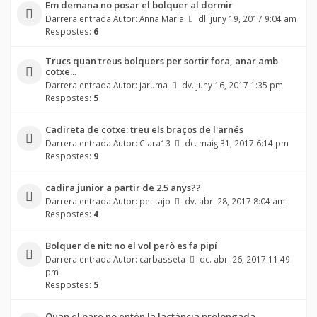
Em demana no posar el bolquer al dormir
Darrera entrada Autor:
Anna Maria
dl. juny 19, 2017 9:04 am
Respostes:
6
Trucs quan treus bolquers per sortir fora, anar amb
cotxe...
Darrera entrada Autor:
jaruma
dv. juny 16, 2017 1:35 pm
Respostes:
5
Cadireta de cotxe: treu els braços de l'arnés
Darrera entrada Autor:
Clara13
dc. maig 31, 2017 6:14 pm
Respostes:
9
cadira junior a partir de 2.5 anys??
Darrera entrada Autor:
petitajo
dv. abr. 28, 2017 8:04 am
Respostes:
4
Bolquer de nit: no el vol però es fa pipí
Darrera entrada Autor:
carbasseta
dc. abr. 26, 2017 11:49
pm
Respostes:
5
Quan el pare no entèn la lactància prolongada