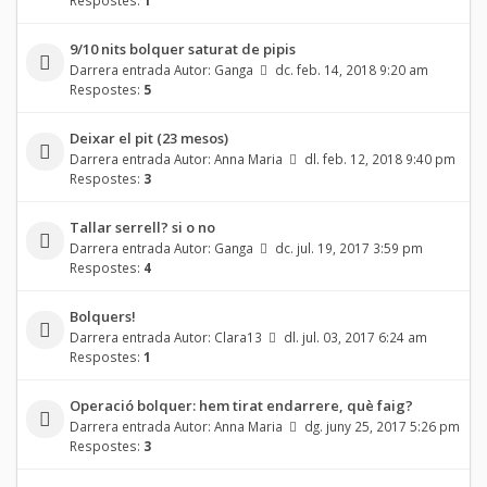
9/10 nits bolquer saturat de pipis
Darrera entrada Autor:
Ganga
dc. feb. 14, 2018 9:20 am
Respostes:
5
Deixar el pit (23 mesos)
Darrera entrada Autor:
Anna Maria
dl. feb. 12, 2018 9:40 pm
Respostes:
3
Tallar serrell? si o no
Darrera entrada Autor:
Ganga
dc. jul. 19, 2017 3:59 pm
Respostes:
4
Bolquers!
Darrera entrada Autor:
Clara13
dl. jul. 03, 2017 6:24 am
Respostes:
1
Operació bolquer: hem tirat endarrere, què faig?
Darrera entrada Autor:
Anna Maria
dg. juny 25, 2017 5:26 pm
Respostes:
3