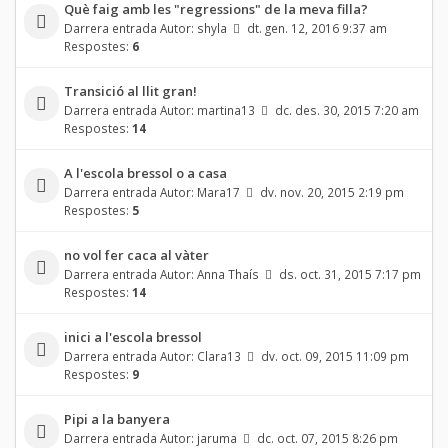
Què faig amb les "regressions" de la meva filla?
Darrera entrada Autor:
shyla
dt. gen. 12, 2016 9:37 am
Respostes:
6
Transició al llit gran!
Darrera entrada Autor:
martina13
dc. des. 30, 2015 7:20 am
Respostes:
14
A l'escola bressol o a casa
Darrera entrada Autor:
Mara17
dv. nov. 20, 2015 2:19 pm
Respostes:
5
no vol fer caca al vàter
Darrera entrada Autor:
Anna Thaís
ds. oct. 31, 2015 7:17 pm
Respostes:
14
inici a l'escola bressol
Darrera entrada Autor:
Clara13
dv. oct. 09, 2015 11:09 pm
Respostes:
9
Pipi a la banyera
Darrera entrada Autor:
jaruma
dc. oct. 07, 2015 8:26 pm