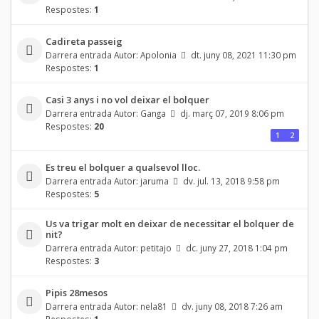
Respostes:
1
Cadireta passeig
Darrera entrada Autor:
Apolonia
dt. juny 08, 2021 11:30 pm
Respostes:
1
Casi 3 anys i no vol deixar el bolquer
Darrera entrada Autor:
Ganga
dj. març 07, 2019 8:06 pm
Respostes:
20
1
2
Es treu el bolquer a qualsevol lloc.
Darrera entrada Autor:
jaruma
dv. jul. 13, 2018 9:58 pm
Respostes:
5
Us va trigar molt en deixar de necessitar el bolquer de
nit?
Darrera entrada Autor:
petitajo
dc. juny 27, 2018 1:04 pm
Respostes:
3
Pipis 28mesos
Darrera entrada Autor:
nela81
dv. juny 08, 2018 7:26 am
Respostes:
1