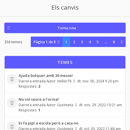
Els canvis
Tema nou
356 temes
Pàgina
1
de
8
1
2
3
4
5
…
8
TEMES
Ajuda bolquer amb 36 mesos!
Darrera entrada Autor:
Hellen78
dt. nov. 05, 2024 9:20 pm
Respostes:
2
No vol seure a l'orinal
Darrera entrada Autor:
Gustineta
dt. nov. 29, 2022 10:21 am
Respostes:
1
Es fa pipí a escola però a casa no
Darrera entrada Autor:
Gustineta
dl. oct. 03, 2022 11:48 am