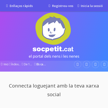
Enllaços ràpids
Registreu-vos
Inicia la sessió
Inici
Índex del fòrum
De 12 a 36 mesos
Els canvis
Connecta loguejant amb la teva xarxa
social