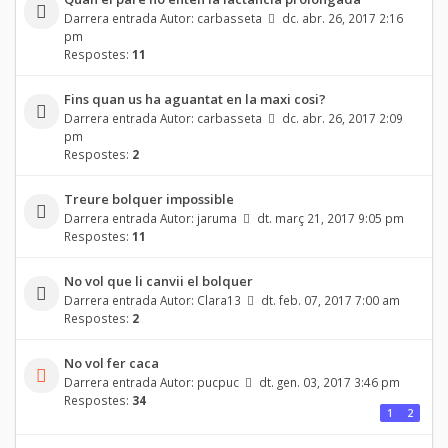
Darrera entrada Autor:
carbasseta
dc. abr. 26, 2017 2:16
pm
Respostes:
11
Fins quan us ha aguantat en la maxi cosi?
Darrera entrada Autor:
carbasseta
dc. abr. 26, 2017 2:09
pm
Respostes:
2
Treure bolquer impossible
Darrera entrada Autor:
jaruma
dt. març 21, 2017 9:05 pm
Respostes:
11
No vol que li canvii el bolquer
Darrera entrada Autor:
Clara13
dt. feb. 07, 2017 7:00 am
Respostes:
2
No vol fer caca
Darrera entrada Autor:
pucpuc
dt. gen. 03, 2017 3:46 pm
Respostes:
34
1
2