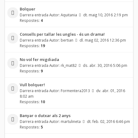
Bolquer
Darrera entrada Autor:
Aquitania
dt. maig 10, 2016 2:19 pm
Respostes:
4
Consells per tallar les ungles - és un drama!
Darrera entrada Autor:
bertian
dl. maig 02, 2016 12:36 pm
Respostes:
19
No vol fer migdiada
Darrera entrada Autor:
rk_mat82
ds. abr. 30, 2016 5:06 pm
Respostes:
9
Vull bolquer!
Darrera entrada Autor:
Formentera2013
dv. abr. 01, 2016
8:02 am
Respostes:
10
Banyar o dutxar als 2 anys
Darrera entrada Autor:
martulineta
dt. feb. 02, 2016 6:46 pm
Respostes:
5