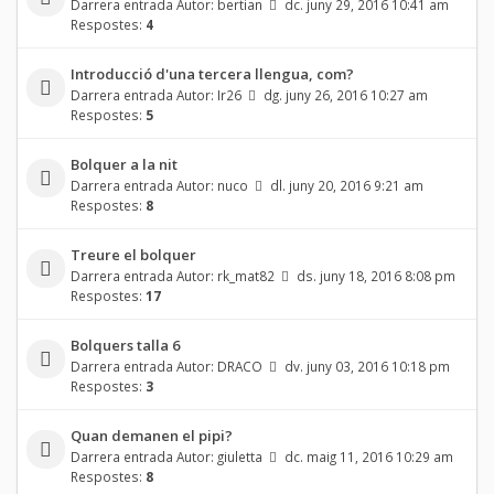
Darrera entrada Autor:
bertian
dc. juny 29, 2016 10:41 am
Respostes:
4
Introducció d'una tercera llengua, com?
Darrera entrada Autor:
Ir26
dg. juny 26, 2016 10:27 am
Respostes:
5
Bolquer a la nit
Darrera entrada Autor:
nuco
dl. juny 20, 2016 9:21 am
Respostes:
8
Treure el bolquer
Darrera entrada Autor:
rk_mat82
ds. juny 18, 2016 8:08 pm
Respostes:
17
Bolquers talla 6
Darrera entrada Autor:
DRACO
dv. juny 03, 2016 10:18 pm
Respostes:
3
Quan demanen el pipi?
Darrera entrada Autor:
giuletta
dc. maig 11, 2016 10:29 am
Respostes:
8