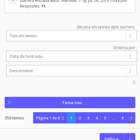
Darrera entrada Autor:
eternitat
dj. jul. 09, 2015 10:49 pm
Respostes:
11
Mostra els temes dels darrers:
Ordena per
Tema nou
356 temes
Pàgina
1
de
8
1
2
3
4
5
…
8
Salta a