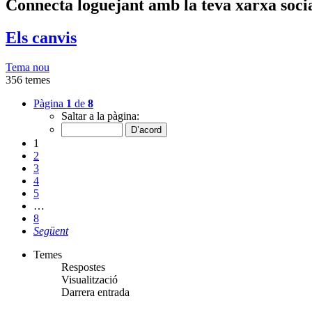
Connecta loguejant amb la teva xarxa soci
Els canvis
Tema nou
356 temes
Pàgina
1
de
8
Saltar a la pàgina:
1
2
3
4
5
…
8
Següent
Temes
Respostes
Visualització
Darrera entrada