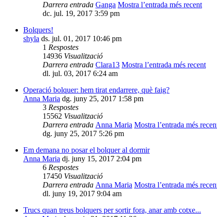
Darrera entrada
Ganga
Mostra l’entrada més recent
dc. jul. 19, 2017 3:59 pm
Bolquers!
shyla
ds. jul. 01, 2017 10:46 pm
1
Respostes
14936
Visualització
Darrera entrada
Clara13
Mostra l’entrada més recent
dl. jul. 03, 2017 6:24 am
Operació bolquer: hem tirat endarrere, què faig?
Anna Maria
dg. juny 25, 2017 1:58 pm
3
Respostes
15562
Visualització
Darrera entrada
Anna Maria
Mostra l’entrada més recen
dg. juny 25, 2017 5:26 pm
Em demana no posar el bolquer al dormir
Anna Maria
dj. juny 15, 2017 2:04 pm
6
Respostes
17450
Visualització
Darrera entrada
Anna Maria
Mostra l’entrada més recen
dl. juny 19, 2017 9:04 am
Trucs quan treus bolquers per sortir fora, anar amb cotxe...