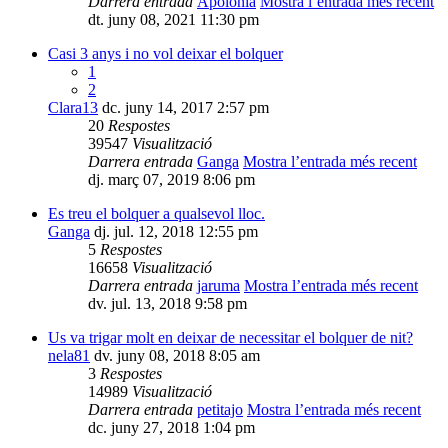
Darrera entrada
Apolonia
Mostra l’entrada més recent
dt. juny 08, 2021 11:30 pm
Casi 3 anys i no vol deixar el bolquer
1
2
Clara13
dc. juny 14, 2017 2:57 pm
20
Respostes
39547
Visualització
Darrera entrada
Ganga
Mostra l’entrada més recent
dj. març 07, 2019 8:06 pm
Es treu el bolquer a qualsevol lloc.
Ganga
dj. jul. 12, 2018 12:55 pm
5
Respostes
16658
Visualització
Darrera entrada
jaruma
Mostra l’entrada més recent
dv. jul. 13, 2018 9:58 pm
Us va trigar molt en deixar de necessitar el bolquer de nit?
nela81
dv. juny 08, 2018 8:05 am
3
Respostes
14989
Visualització
Darrera entrada
petitajo
Mostra l’entrada més recent
dc. juny 27, 2018 1:04 pm