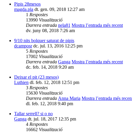
Pipis 28mesos
magda.pla
dt. gen. 09, 2018 12:27 am
1
Respostes
13990
Visualització
Darrera entrada
nela81
Mostra l’entrada més recent
dv. juny 08, 2018 7:26 am
9/10 nits bolquer saturat de pipis
dcamposr
dc. jul. 13, 2016 12:25 pm
5
Respostes
17002
Visualització
Darrera entrada
Ganga
Mostra l’entrada més recent
dc. feb. 14, 2018 9:20 am
Deixar el pit (23 mesos)
Luthien
dl. feb. 12, 2018 12:51 pm
3
Respostes
15630
Visualització
Darrera entrada
Anna Maria
Mostra l’entrada més recen
dl. feb. 12, 2018 9:40 pm
Tallar serrell? si o no
Ganga
dt. jul. 18, 2017 12:35 pm
4
Respostes
16662
Visualització