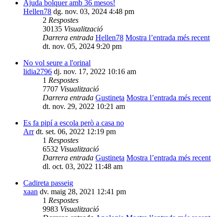
Ajuda bolquer amb 36 mesos!
Hellen78
dg. nov. 03, 2024 4:48 pm
2
Respostes
30135
Visualització
Darrera entrada
Hellen78
Mostra l’entrada més recent
dt. nov. 05, 2024 9:20 pm
No vol seure a l'orinal
lidia2796
dj. nov. 17, 2022 10:16 am
1
Respostes
7707
Visualització
Darrera entrada
Gustineta
Mostra l’entrada més recent
dt. nov. 29, 2022 10:21 am
Es fa pipí a escola però a casa no
Arr
dt. set. 06, 2022 12:19 pm
1
Respostes
6532
Visualització
Darrera entrada
Gustineta
Mostra l’entrada més recent
dl. oct. 03, 2022 11:48 am
Cadireta passeig
xaan
dv. maig 28, 2021 12:41 pm
1
Respostes
9983
Visualització