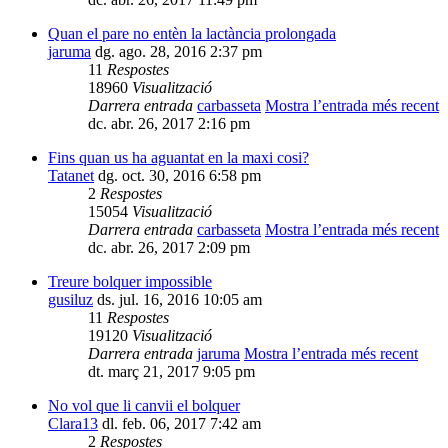
Quan el pare no entèn la lactància prolongada
jaruma
dg. ago. 28, 2016 2:37 pm
11
Respostes
18960
Visualització
Darrera entrada
carbasseta
Mostra l’entrada més recent
dc. abr. 26, 2017 2:16 pm
Fins quan us ha aguantat en la maxi cosi?
Tatanet
dg. oct. 30, 2016 6:58 pm
2
Respostes
15054
Visualització
Darrera entrada
carbasseta
Mostra l’entrada més recent
dc. abr. 26, 2017 2:09 pm
Treure bolquer impossible
gusiluz
ds. jul. 16, 2016 10:05 am
11
Respostes
19120
Visualització
Darrera entrada
jaruma
Mostra l’entrada més recent
dt. març 21, 2017 9:05 pm
No vol que li canvii el bolquer
Clara13
dl. feb. 06, 2017 7:42 am
2
Respostes