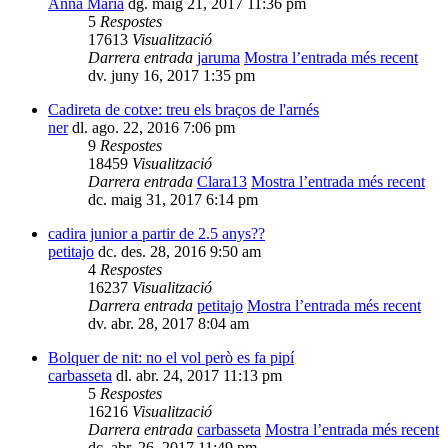
Anna Maria
dg. maig 21, 2017 11:36 pm
5
Respostes
17613
Visualització
Darrera entrada
jaruma
Mostra l’entrada més recent
dv. juny 16, 2017 1:35 pm
Cadireta de cotxe: treu els braços de l'arnés
ner
dl. ago. 22, 2016 7:06 pm
9
Respostes
18459
Visualització
Darrera entrada
Clara13
Mostra l’entrada més recent
dc. maig 31, 2017 6:14 pm
cadira junior a partir de 2.5 anys??
petitajo
dc. des. 28, 2016 9:50 am
4
Respostes
16237
Visualització
Darrera entrada
petitajo
Mostra l’entrada més recent
dv. abr. 28, 2017 8:04 am
Bolquer de nit: no el vol però es fa pipí
carbasseta
dl. abr. 24, 2017 11:13 pm
5
Respostes
16216
Visualització
Darrera entrada
carbasseta
Mostra l’entrada més recent
dc. abr. 26, 2017 11:49 pm