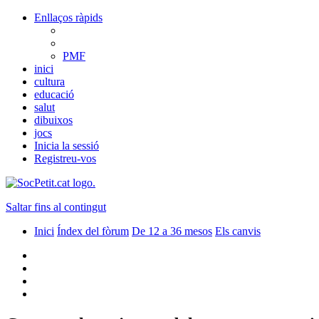
Enllaços ràpids
PMF
inici
cultura
educació
salut
dibuixos
jocs
Inicia la sessió
Registreu-vos
Saltar fins al contingut
Inici
Índex del fòrum
De 12 a 36 mesos
Els canvis