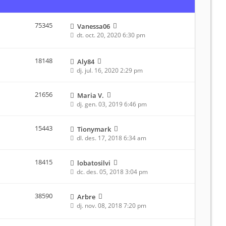
75345
Vanessa06
dt. oct. 20, 2020 6:30 pm
18148
Aly84
dj. jul. 16, 2020 2:29 pm
21656
Maria V.
dj. gen. 03, 2019 6:46 pm
15443
Tionymark
dl. des. 17, 2018 6:34 am
18415
lobatosilvi
dc. des. 05, 2018 3:04 pm
38590
Arbre
dj. nov. 08, 2018 7:20 pm