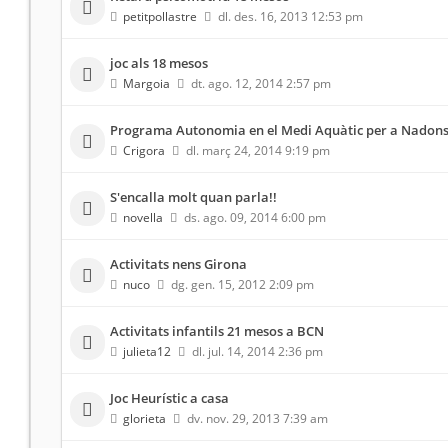
petitpollastre
dl. des. 16, 2013 12:53 pm
joc als 18 mesos
Margoia
dt. ago. 12, 2014 2:57 pm
Programa Autonomia en el Medi Aquàtic per a Nadon
Crigora
dl. març 24, 2014 9:19 pm
S'encalla molt quan parla!!
novella
ds. ago. 09, 2014 6:00 pm
Activitats nens Girona
nuco
dg. gen. 15, 2012 2:09 pm
Activitats infantils 21 mesos a BCN
julieta12
dl. jul. 14, 2014 2:36 pm
Joc Heurístic a casa
glorieta
dv. nov. 29, 2013 7:39 am