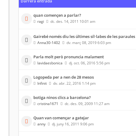
Darrera entrada
quan començen a parlar?
ragi
dc. des. 14, 2011 10:01 am
Gairebé només diu les últimes síl·labes de les paraules
Anna30-1402
dv. març 08, 2019 6:03 pm
Parla molt però pronuncia malament
lavidaesbonica
dj. oct. 06, 2016 5:56 pm
Logopeda per a nen de 28 mesos
Infinit
dv. abr. 22, 2016 1:14 pm
botiga ninos clics a barcelona?
cristina1671
dc. des. 09, 2009 11:27 am
Quan van començar a gatejar
anny
dj. juny 16, 2011 9:06 pm