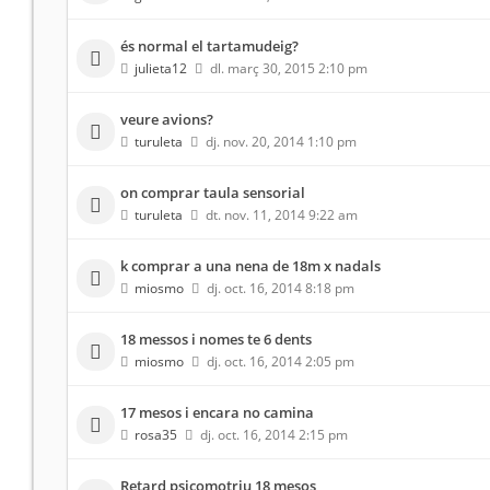
és normal el tartamudeig?
julieta12
dl. març 30, 2015 2:10 pm
veure avions?
turuleta
dj. nov. 20, 2014 1:10 pm
on comprar taula sensorial
turuleta
dt. nov. 11, 2014 9:22 am
k comprar a una nena de 18m x nadals
miosmo
dj. oct. 16, 2014 8:18 pm
18 messos i nomes te 6 dents
miosmo
dj. oct. 16, 2014 2:05 pm
17 mesos i encara no camina
rosa35
dj. oct. 16, 2014 2:15 pm
Retard psicomotriu 18 mesos