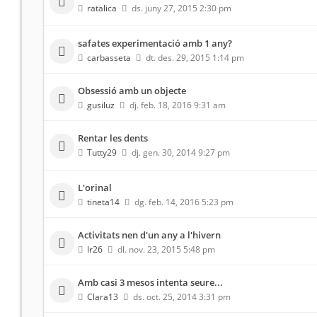
ratalica
ds. juny 27, 2015 2:30 pm
safates experimentació amb 1 any?
carbasseta
dt. des. 29, 2015 1:14 pm
Obsessió amb un objecte
gusiluz
dj. feb. 18, 2016 9:31 am
Rentar les dents
Tutty29
dj. gen. 30, 2014 9:27 pm
L'orinal
tineta14
dg. feb. 14, 2016 5:23 pm
Activitats nen d'un any a l'hivern
Ir26
dl. nov. 23, 2015 5:48 pm
Amb casi 3 mesos intenta seure...
Clara13
ds. oct. 25, 2014 3:31 pm