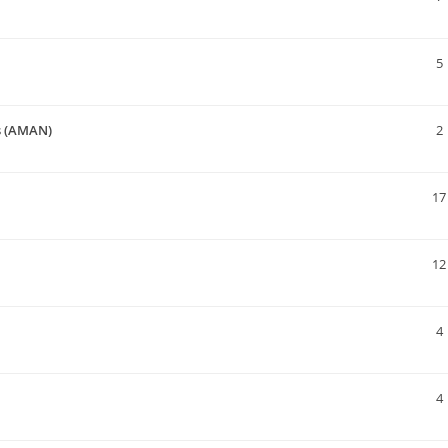
5
s (AMAN)
2
17
12
4
4