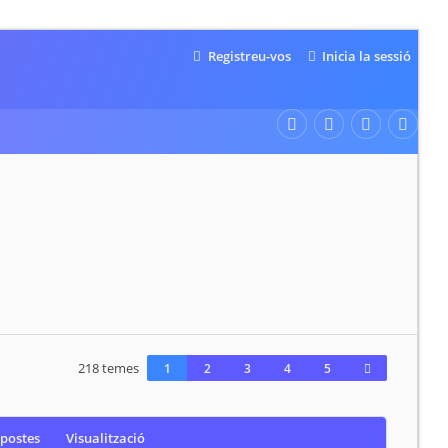
Registreu-vos
Inicia la sessió
218 temes
1
2
3
4
5
postes
Visualització