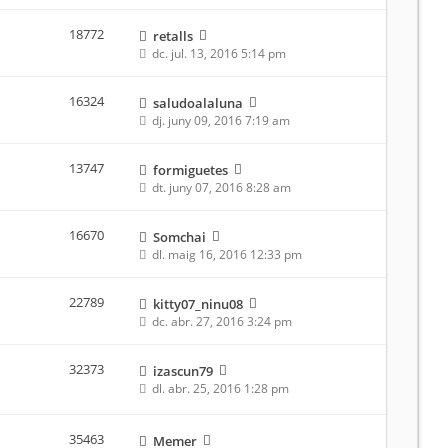
18772
retalls
dc. jul. 13, 2016 5:14 pm
16324
saludoalaluna
dj. juny 09, 2016 7:19 am
13747
formiguetes
dt. juny 07, 2016 8:28 am
16670
Somchai
dl. maig 16, 2016 12:33 pm
22789
kitty07_ninu08
dc. abr. 27, 2016 3:24 pm
32373
izascun79
dl. abr. 25, 2016 1:28 pm
35463
Memer