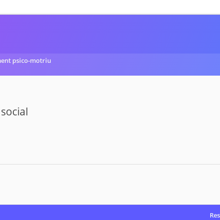
ent psico-motriu
social
Res