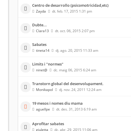
Centro de desarrollo (psicomotricidad,etc)
Zayda
dt. feb. 17, 2015 1:31 pm
Dubte...
Clara13
dt. oct. 06, 2015 2:07 pm
Sabates
tineta14
dj. ago. 20, 2015 11:33 am
Limits i "normes"
ninet@
dc. maig 06, 2015 6:24 am
Transtorn global del desenvolupament.
Monikapol
dj. nov. 24, 2011 12:24 am
19 mesos i nomes diu mama
aguellpe
dt. des. 31, 2013 6:19 am
Aprofitar sabates
giuletta
dc. abr. 29, 2015 11:06 am