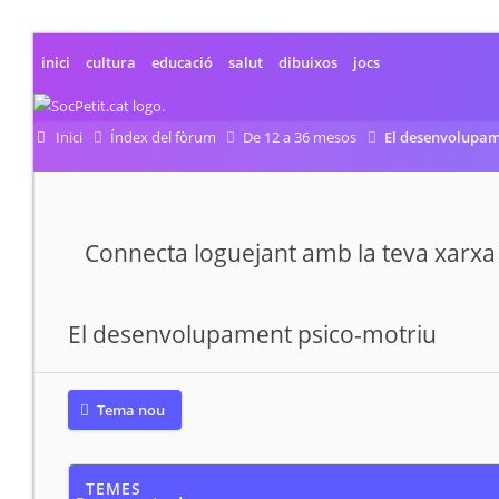
inici
cultura
educació
salut
dibuixos
jocs
Inici
Índex del fòrum
De 12 a 36 mesos
El desenvolupam
Connecta loguejant amb la teva xarxa 
El desenvolupament psico-motriu
Tema nou
TEMES