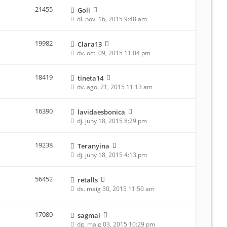
21455
Goli
dl. nov. 16, 2015 9:48 am
19982
Clara13
dv. oct. 09, 2015 11:04 pm
18419
tineta14
dv. ago. 21, 2015 11:13 am
16390
lavidaesbonica
dj. juny 18, 2015 8:29 pm
19238
Teranyina
dj. juny 18, 2015 4:13 pm
56452
retalls
ds. maig 30, 2015 11:50 am
17080
sagmai
dg. maig 03, 2015 10:29 pm