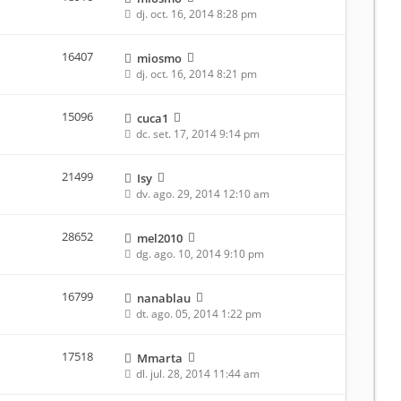
dj. oct. 16, 2014 8:28 pm
16407
miosmo
dj. oct. 16, 2014 8:21 pm
15096
cuca1
dc. set. 17, 2014 9:14 pm
21499
Isy
dv. ago. 29, 2014 12:10 am
28652
mel2010
dg. ago. 10, 2014 9:10 pm
16799
nanablau
dt. ago. 05, 2014 1:22 pm
17518
Mmarta
dl. jul. 28, 2014 11:44 am