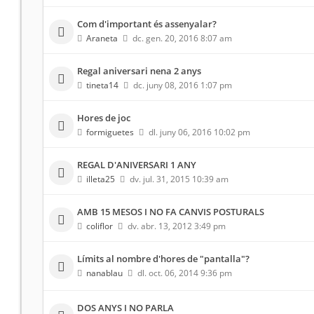
Com d'important és assenyalar?
Araneta
dc. gen. 20, 2016 8:07 am
Regal aniversari nena 2 anys
tineta14
dc. juny 08, 2016 1:07 pm
Hores de joc
formiguetes
dl. juny 06, 2016 10:02 pm
REGAL D'ANIVERSARI 1 ANY
illeta25
dv. jul. 31, 2015 10:39 am
AMB 15 MESOS I NO FA CANVIS POSTURALS
coliflor
dv. abr. 13, 2012 3:49 pm
Límits al nombre d'hores de "pantalla"?
nanablau
dl. oct. 06, 2014 9:36 pm
DOS ANYS I NO PARLA