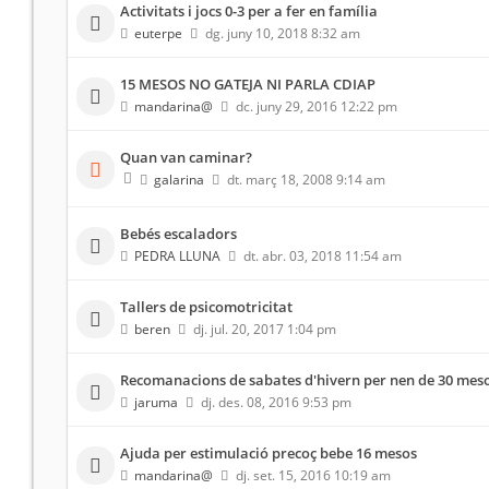
Activitats i jocs 0-3 per a fer en família
euterpe
dg. juny 10, 2018 8:32 am
15 MESOS NO GATEJA NI PARLA CDIAP
mandarina@
dc. juny 29, 2016 12:22 pm
Quan van caminar?
galarina
dt. març 18, 2008 9:14 am
Bebés escaladors
PEDRA LLUNA
dt. abr. 03, 2018 11:54 am
Tallers de psicomotricitat
beren
dj. jul. 20, 2017 1:04 pm
Recomanacions de sabates d'hivern per nen de 30 mes
jaruma
dj. des. 08, 2016 9:53 pm
Ajuda per estimulació precoç bebe 16 mesos
mandarina@
dj. set. 15, 2016 10:19 am