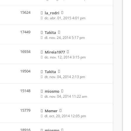
15624
la_rodri
dc. abr. 01, 2015 4:01 pm
17449
Takita
dl. nov. 24, 2014 5:17 pm
16934
Mireia1977
dc. nov. 12, 2014 3:15 pm
19504
Takita
dt. nov. 04, 2014 2:13 pm
15148
miosmo
dt. nov. 04, 2014 11:22 am
15779
Memer
dl. oct. 20, 2014 12:05 pm
18916
miosmo