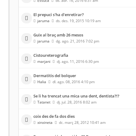
Essuca
ds. abr. 16, 2016 6:31 am
El prepuci s'ha d'enretirar?
jaruma
ds. des. 19, 2015 10:19 am
Guix al braç amb 26 mesos
jaruma
dg. ago. 21, 2016 7:02 pm
Cistoureterografia
marjani
dj. ago. 11, 2016 6:30 pm
Dermatitis del bolquer
Halia
dl. ago. 08, 2016 4:10 pm
Se li ha trencat una mica una dent, dentista?!?
Tatanet
dj. jul. 28, 2016 8:02 am
coix des de fa dos dies
xinxineta
dc. març 28, 2012 10:41 am