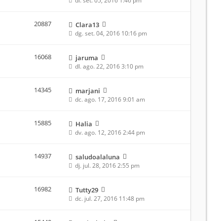
dl. set. 05, 2016 1:46 pm
20887
Clara13
dg. set. 04, 2016 10:16 pm
16068
jaruma
dl. ago. 22, 2016 3:10 pm
14345
marjani
dc. ago. 17, 2016 9:01 am
15885
Halia
dv. ago. 12, 2016 2:44 pm
14937
saludoalaluna
dj. jul. 28, 2016 2:55 pm
16982
Tutty29
dc. jul. 27, 2016 11:48 pm