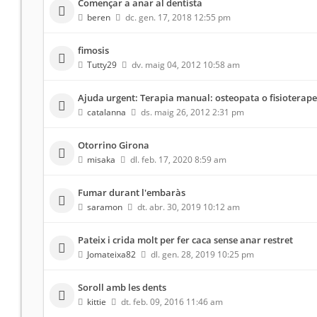
Començar a anar al dentista
beren
dc. gen. 17, 2018 12:55 pm
fimosis
Tutty29
dv. maig 04, 2012 10:58 am
Ajuda urgent: Terapia manual: osteopata o fisioterap
catalanna
ds. maig 26, 2012 2:31 pm
Otorrino Girona
misaka
dl. feb. 17, 2020 8:59 am
Fumar durant l'embaràs
saramon
dt. abr. 30, 2019 10:12 am
Pateix i crida molt per fer caca sense anar restret
Jomateixa82
dl. gen. 28, 2019 10:25 pm
Soroll amb les dents
kittie
dt. feb. 09, 2016 11:46 am