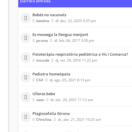
Darrera entrada
Bebés no vacunats
katalina
dl. des. 22, 2025 4:35 pm
Es mossega la llengua menjant
jaruma
dl. feb. 06, 2017 3:50 pm
Fisioteràpia respiratòria pediàtrica a Vic i Comarca?
tossuda
dj. set. 29, 2016 11:22 pm
Pediatra homeòpata
CAA
dj. ago. 05, 2021 8:13 pm
Ulleres bebe
xaan
dt. abr. 20, 2021 11:12 am
Plagiocefalia Girona
Chinchita
dc. abr. 21, 2021 10:25 am