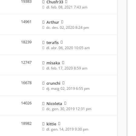
19383
Chusfr33
dl. feb. 08, 2021 7:43 am
14961
Arthur
dc. des. 02, 2020 8:24 pm
18239
terafis
dl. abr. 06, 2020 10:05 am
12747
misaka
dl. feb. 17, 2020 8:59 am
16678
crunchi
dj. maig 02, 2019 6:55 pm
14026
Nicoleta
dc. gen. 30, 2019 12:31 pm
18982
kittie
dl. gen. 14, 2019 9:30 pm