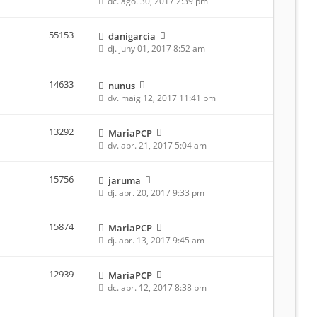
dc. ago. 30, 2017 2:39 pm
55153
danigarcia
dj. juny 01, 2017 8:52 am
14633
nunus
dv. maig 12, 2017 11:41 pm
13292
MariaPCP
dv. abr. 21, 2017 5:04 am
15756
jaruma
dj. abr. 20, 2017 9:33 pm
15874
MariaPCP
dj. abr. 13, 2017 9:45 am
12939
MariaPCP
dc. abr. 12, 2017 8:38 pm