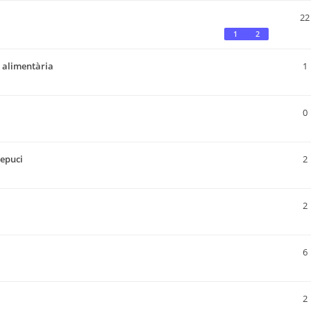
22
1
2
ó alimentària
1
0
repuci
2
2
6
2