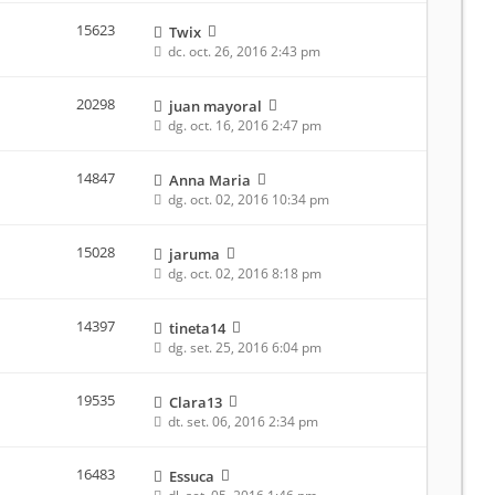
15623
Twix
dc. oct. 26, 2016 2:43 pm
20298
juan mayoral
dg. oct. 16, 2016 2:47 pm
14847
Anna Maria
dg. oct. 02, 2016 10:34 pm
15028
jaruma
dg. oct. 02, 2016 8:18 pm
14397
tineta14
dg. set. 25, 2016 6:04 pm
19535
Clara13
dt. set. 06, 2016 2:34 pm
16483
Essuca