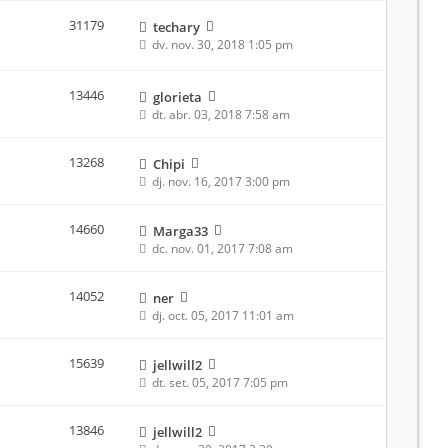
31179
techary
dv. nov. 30, 2018 1:05 pm
13446
glorieta
dt. abr. 03, 2018 7:58 am
13268
Chipi
dj. nov. 16, 2017 3:00 pm
14660
Marga33
dc. nov. 01, 2017 7:08 am
14052
ner
dj. oct. 05, 2017 11:01 am
15639
jellwill2
dt. set. 05, 2017 7:05 pm
13846
jellwill2