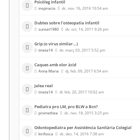
Psicòleg infantil
inspiracio
dc. nov. 16, 2016 10:54 am
Dubtes sobre l'osteopatia infantil
sunset1980
dv. oct. 14, 2011 9:26 pm
Grip (o virus similar...)
tineta14
dv. març 03, 2017 5:52 pm
Caques amb olor àcid
Anna Maria
dj. feb. 09, 2017 6:54 am
Jalea real
tineta14
dl. feb. 20, 2017 10:02 am
Pediatra pro LM, pro BLW a Bcn?
promethea
dc. nov. 18, 2015 3:25 pm
Odontopediatra per Assistència Sanitària Colegial
kirifosca
dc. des. 14, 2016 7:38 am