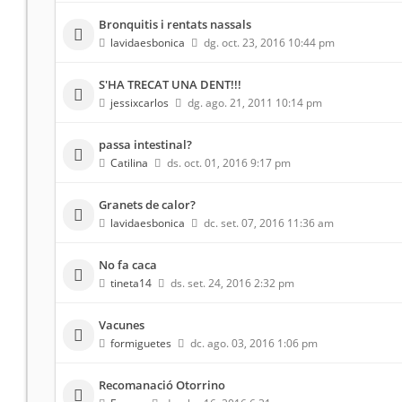
Bronquitis i rentats nassals
lavidaesbonica
dg. oct. 23, 2016 10:44 pm
S'HA TRECAT UNA DENT!!!
jessixcarlos
dg. ago. 21, 2011 10:14 pm
passa intestinal?
Catilina
ds. oct. 01, 2016 9:17 pm
Granets de calor?
lavidaesbonica
dc. set. 07, 2016 11:36 am
No fa caca
tineta14
ds. set. 24, 2016 2:32 pm
Vacunes
formiguetes
dc. ago. 03, 2016 1:06 pm
Recomanació Otorrino