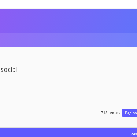
social
718 temes
Pàgin
Res