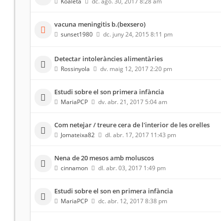
Koaleta
dc. ago. 30, 2017 8:28 am
vacuna meningitis b.(bexsero)
sunset1980
dc. juny 24, 2015 8:11 pm
Detectar intoleràncies alimentàries
Rossinyola
dv. maig 12, 2017 2:20 pm
Estudi sobre el son primera infància
MariaPCP
dv. abr. 21, 2017 5:04 am
Com netejar / treure cera de l'interior de les orelles
Jomateixa82
dl. abr. 17, 2017 11:43 pm
Nena de 20 mesos amb moluscos
cinnamon
dl. abr. 03, 2017 1:49 pm
Estudi sobre el son en primera infància
MariaPCP
dc. abr. 12, 2017 8:38 pm