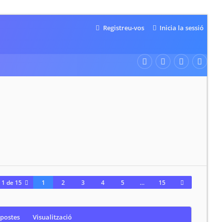
Registreu-vos
Inicia la sessió
a
1
de
15
1
2
3
4
5
…
15
postes
Visualització