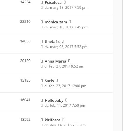
14234
Psicoloca
ds. març 18, 2017 7:59 pm
22210
mònica.zam
dv. març 10, 2017 2:49 pm
14058
tineta14
dv. març 03, 2017 5:52 pm
20120
Anna Maria
dl. feb. 27, 2017 9:52 am
13185
Saris
dj. feb. 23, 2017 12:00 pm
16041
Hellobaby
ds. feb. 11, 2017 7:50 pm
13592
kirifosca
dc. des. 14, 2016 7:38 am