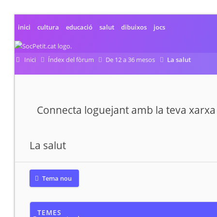
inici
cultura
educació
salut
dibuixos
jocs
Inici
Índex del fòrum
De 12 a 36 mesos
La salut
Connecta loguejant amb la teva xarxa 
La salut
Tema nou
TEMES