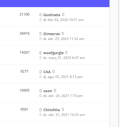
21100
Gustineta
dl. feb. 02, 2026 10:51 am
28416
Dimecres
dt. abr. 25, 2023 11:32 am
14267
woofgurgle
dc. març 01, 2023 6:47 am
9277
CAA
dj. ago. 05, 2021 8:13 pm
10905
xaan
ds. abr. 24, 2021 1:10 pm
9501
Chinchita
dc. abr. 21, 2021 10:25 am