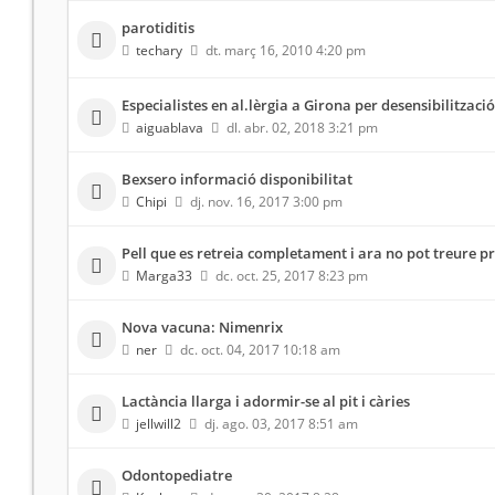
parotiditis
techary
dt. març 16, 2010 4:20 pm
Especialistes en al.lèrgia a Girona per desensibilitzaci
aiguablava
dl. abr. 02, 2018 3:21 pm
Bexsero informació disponibilitat
Chipi
dj. nov. 16, 2017 3:00 pm
Pell que es retreia completament i ara no pot treure p
Marga33
dc. oct. 25, 2017 8:23 pm
Nova vacuna: Nimenrix
ner
dc. oct. 04, 2017 10:18 am
Lactància llarga i adormir-se al pit i càries
jellwill2
dj. ago. 03, 2017 8:51 am
Odontopediatre