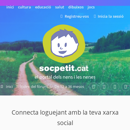
inici
cultura
educació
salut
dibuixos
jocs
Registreu-vos
Inicia la sessió
Inici
Índex del fòrum
De 12 a 36 mesos
Els aliments
Connecta loguejant amb la teva xarxa
social