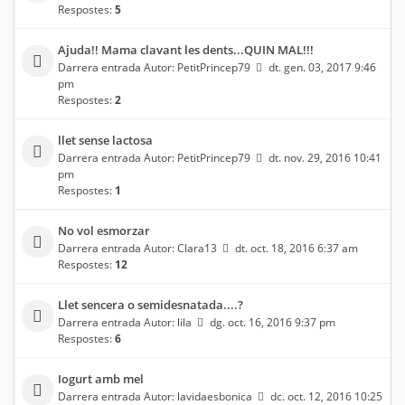
Respostes:
5
Ajuda!! Mama clavant les dents...QUIN MAL!!!
Darrera entrada Autor:
PetitPrincep79
dt. gen. 03, 2017 9:46
pm
Respostes:
2
llet sense lactosa
Darrera entrada Autor:
PetitPrincep79
dt. nov. 29, 2016 10:41
pm
Respostes:
1
No vol esmorzar
Darrera entrada Autor:
Clara13
dt. oct. 18, 2016 6:37 am
Respostes:
12
Llet sencera o semidesnatada....?
Darrera entrada Autor:
lila
dg. oct. 16, 2016 9:37 pm
Respostes:
6
Iogurt amb mel
Darrera entrada Autor:
lavidaesbonica
dc. oct. 12, 2016 10:25