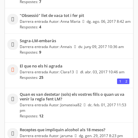
Respostes:
7
"Obsessió" llet de vaca tot i fer pit
Darrera entrada Autor:
Anna Maria
dg. ago. 06, 2017 8:42 am
Respostes:
4
Sogra-LM-embaràs
Darrera entrada Autor:
Annaïs
dv. juny 09, 2017 10:36 am
Respostes:
9
El que no els hi agrada
Darrera entrada Autor:
Clara13
dl. abr. 03, 2017 10:46 am
Respostes:
25
1
2
Quan es van destetar (sols) els vostres fills o quan us va
venir la regla fent LM?
Darrera entrada Autor:
Jomateixa82
dc. feb. 01, 2017 11:53
pm
Respostes:
12
Receptes que impliquin alcohol als 18 mesos?
Darrera entrada Autor:
jaruma
dg. gen. 29, 2017 8:23 pm