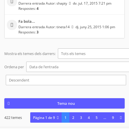
Darrera entrada Autor:
shapty
dv. jul. 17, 2015 7:21 pm
Respostes:
4
Fa bola...
Darrera entrada Autor:
tineta14
dj. juny 25, 2015 1:06 pm
Respostes:
3
Mostra els temes dels darrers:
Ordena per
Tema nou
422 temes
Pàgina
1
de
9
1
2
3
4
5
…
9