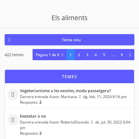
Els aliments
Tema nou
422 temes
Pàgina
1
de
9
1
2
3
4
5
…
9
TEMES
Vegeterianisme a les escoles, moda passatgera?
Darrera entrada Autor:
Marisasa
dg. feb. 11, 2024 8:16 pm
Respostes:
2
Destetar o no
Darrera entrada Autor:
RobertoElizondo
ds. jul. 30, 2022 6:04
pm
Respostes:
2