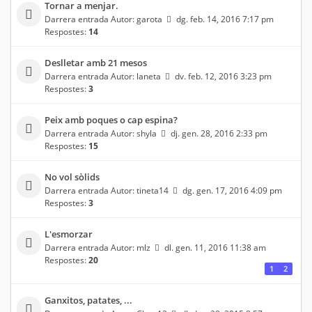
Tornar a menjar.
Darrera entrada Autor:
garota
dg. feb. 14, 2016 7:17 pm
Respostes:
14
Deslletar amb 21 mesos
Darrera entrada Autor:
laneta
dv. feb. 12, 2016 3:23 pm
Respostes:
3
Peix amb poques o cap espina?
Darrera entrada Autor:
shyla
dj. gen. 28, 2016 2:33 pm
Respostes:
15
No vol sòlids
Darrera entrada Autor:
tineta14
dg. gen. 17, 2016 4:09 pm
Respostes:
3
L'esmorzar
Darrera entrada Autor:
mlz
dl. gen. 11, 2016 11:38 am
Respostes:
20
1
2
Ganxitos, patates, ...