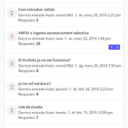
Com introduïr sòlids
Darrera entrada Autor:
numa1982
ds. març 26, 2016 2:22 pm
Respostes:
3
ARFID o ingesta excessivament selectiva
Darrera entrada Autor:
iana
dc. març 23, 2016 7:46 pm
Respostes:
25
1
2
El tirallets ja no em funciona?
Darrera entrada Autor:
numa1982
dg. març 20, 2016 7:50 pm
Respostes:
8
Ja no vol verdura!!
Darrera entrada Autor:
jaruma
dv. feb. 26, 2016 2:23 am
Respostes:
9
Llet de civada
Darrera entrada Autor:
laneta
dl. feb. 15, 2016 12:00 pm
Respostes:
7