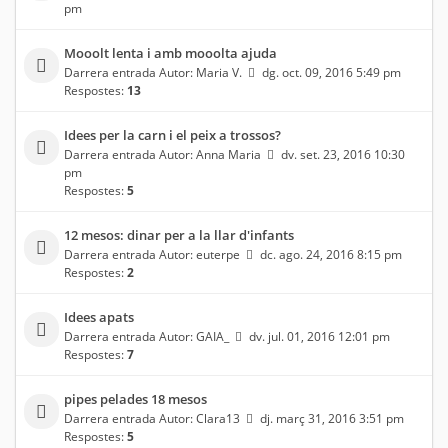
pm
Mooolt lenta i amb mooolta ajuda
Darrera entrada Autor:
Maria V.
dg. oct. 09, 2016 5:49 pm
Respostes:
13
Idees per la carn i el peix a trossos?
Darrera entrada Autor:
Anna Maria
dv. set. 23, 2016 10:30
pm
Respostes:
5
12 mesos: dinar per a la llar d'infants
Darrera entrada Autor:
euterpe
dc. ago. 24, 2016 8:15 pm
Respostes:
2
Idees apats
Darrera entrada Autor:
GAIA_
dv. jul. 01, 2016 12:01 pm
Respostes:
7
pipes pelades 18 mesos
Darrera entrada Autor:
Clara13
dj. març 31, 2016 3:51 pm
Respostes:
5