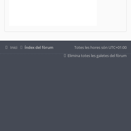
Inici
Índex del fòrum
Totes les hores són
UTC+01:00
Elimina totes les galetes del fòrum