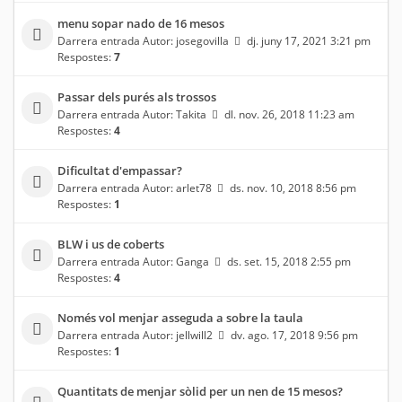
menu sopar nado de 16 mesos
Darrera entrada Autor:
josegovilla
dj. juny 17, 2021 3:21 pm
Respostes:
7
Passar dels purés als trossos
Darrera entrada Autor:
Takita
dl. nov. 26, 2018 11:23 am
Respostes:
4
Dificultat d'empassar?
Darrera entrada Autor:
arlet78
ds. nov. 10, 2018 8:56 pm
Respostes:
1
BLW i us de coberts
Darrera entrada Autor:
Ganga
ds. set. 15, 2018 2:55 pm
Respostes:
4
Només vol menjar asseguda a sobre la taula
Darrera entrada Autor:
jellwill2
dv. ago. 17, 2018 9:56 pm
Respostes:
1
Quantitats de menjar sòlid per un nen de 15 mesos?