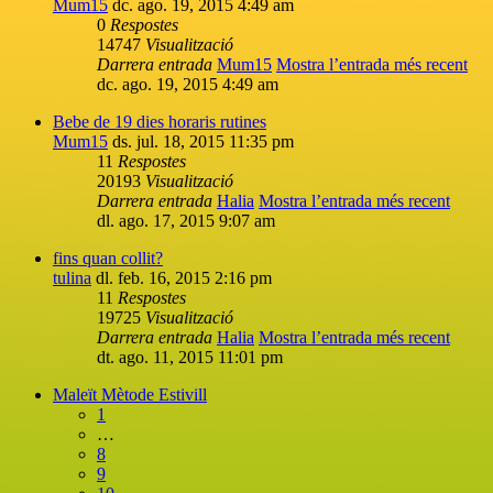
Mum15
dc. ago. 19, 2015 4:49 am
0
Respostes
14747
Visualització
Darrera entrada
Mum15
Mostra l’entrada més recent
dc. ago. 19, 2015 4:49 am
Bebe de 19 dies horaris rutines
Mum15
ds. jul. 18, 2015 11:35 pm
11
Respostes
20193
Visualització
Darrera entrada
Halia
Mostra l’entrada més recent
dl. ago. 17, 2015 9:07 am
fins quan collit?
tulina
dl. feb. 16, 2015 2:16 pm
11
Respostes
19725
Visualització
Darrera entrada
Halia
Mostra l’entrada més recent
dt. ago. 11, 2015 11:01 pm
Maleït Mètode Estivill
1
…
8
9