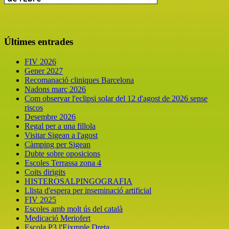
Últimes entrades
FIV 2026
Gener 2027
Recomanació cliniques Barcelona
Nadons març 2026
Com observar l'eclipsi solar del 12 d'agost de 2026 sense
riscos
Desembre 2026
Regal per a una fillola
Visitar Sigean a l'agost
Càmping per Sigean
Dubte sobre oposicions
Escoles Terrassa zona 4
Coits dirigits
HISTEROSALPINGOGRAFIA
Llista d'espera per inseminació artificial
FIV 2025
Escoles amb molt ús del català
Medicació Meriofert
Escola P3 l'Eixmple Dreta