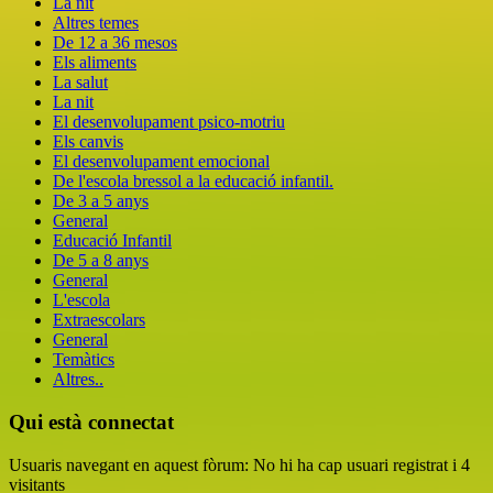
La nit
Altres temes
De 12 a 36 mesos
Els aliments
La salut
La nit
El desenvolupament psico-motriu
Els canvis
El desenvolupament emocional
De l'escola bressol a la educació infantil.
De 3 a 5 anys
General
Educació Infantil
De 5 a 8 anys
General
L'escola
Extraescolars
General
Temàtics
Altres..
Qui està connectat
Usuaris navegant en aquest fòrum: No hi ha cap usuari registrat i 4
visitants