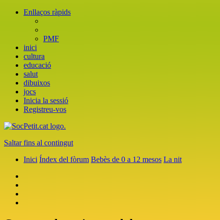
Enllaços ràpids
PMF
inici
cultura
educació
salut
dibuixos
jocs
Inicia la sessió
Registreu-vos
Saltar fins al contingut
Inici
Índex del fòrum
Bebès de 0 a 12 mesos
La nit