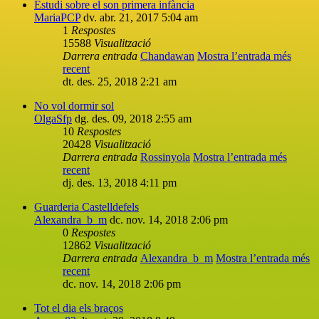
Estudi sobre el son primera infància
MariaPCP
dv. abr. 21, 2017 5:04 am
1
Respostes
15588
Visualització
Darrera entrada
Chandawan
Mostra l’entrada més
recent
dt. des. 25, 2018 2:21 am
No vol dormir sol
OlgaSfp
dg. des. 09, 2018 2:55 am
10
Respostes
20428
Visualització
Darrera entrada
Rossinyola
Mostra l’entrada més
recent
dj. des. 13, 2018 4:11 pm
Guarderia Castelldefels
Alexandra_b_m
dc. nov. 14, 2018 2:06 pm
0
Respostes
12862
Visualització
Darrera entrada
Alexandra_b_m
Mostra l’entrada més
recent
dc. nov. 14, 2018 2:06 pm
Tot el dia els braços