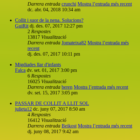
Darrera entrada
crunchi
Mostra l’entrada més recent
dc. abr. 04, 2018 10:34 am
Collit i suor de la nena. Solucions?
GuiRit
dj. des. 07, 2017 12:27 pm
2
Respostes
13817
Visualització
Darrera entrada
Jomateixa82
Mostra l’entrada més
recent
dj. des. 07, 2017 10:11 pm
Migdiades llar d'infants
Falca
dv. set. 01, 2017 3:00 pm
6
Respostes
16025
Visualització
Darrera entrada
beren
Mostra l’entrada més recent
dv. set. 15, 2017 3:05 pm
PASSAR DE COLLIT A LLIT SOL
julieta12
dc. juny 07, 2017 8:50 am
4
Respostes
16412
Visualització
Darrera entrada
Beikost
Mostra l’entrada més recent
dj. juny 08, 2017 9:42 am