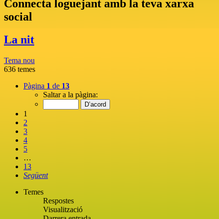
Connecta loguejant amb la teva xarxa
social
La nit
Tema nou
636 temes
Pàgina
1
de
13
Saltar a la pàgina:
1
2
3
4
5
…
13
Següent
Temes
Respostes
Visualització
Darrera entrada