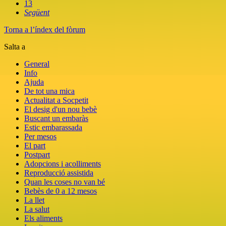
13
Següent
Torna a l’índex del fòrum
Salta a
General
Info
Ajuda
De tot una mica
Actualitat a Socpetit
El desig d'un nou bebè
Buscant un embaràs
Estic embarassada
Per mesos
El part
Postpart
Adopcions i acolliments
Reproducció assistida
Quan les coses no van bé
Bebès de 0 a 12 mesos
La llet
La salut
Els aliments