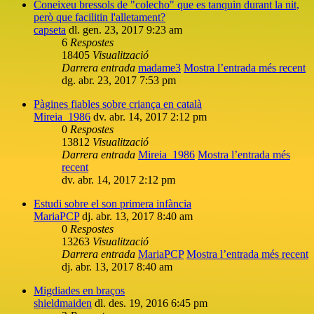
Coneixeu bressols de "colecho" que es tanquin durant la nit,
però que facilitin l'alletament?
capseta
dl. gen. 23, 2017 9:23 am
6
Respostes
18405
Visualització
Darrera entrada
madame3
Mostra l’entrada més recent
dg. abr. 23, 2017 7:53 pm
Pàgines fiables sobre criança en català
Mireia_1986
dv. abr. 14, 2017 2:12 pm
0
Respostes
13812
Visualització
Darrera entrada
Mireia_1986
Mostra l’entrada més
recent
dv. abr. 14, 2017 2:12 pm
Estudi sobre el son primera infància
MariaPCP
dj. abr. 13, 2017 8:40 am
0
Respostes
13263
Visualització
Darrera entrada
MariaPCP
Mostra l’entrada més recent
dj. abr. 13, 2017 8:40 am
Migdiades en braços
shieldmaiden
dl. des. 19, 2016 6:45 pm