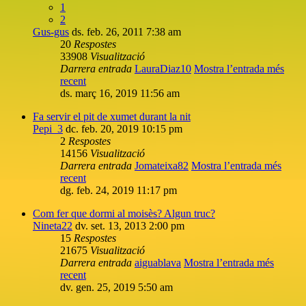
1
2
Gus-gus
ds. feb. 26, 2011 7:38 am
20
Respostes
33908
Visualització
Darrera entrada
LauraDiaz10
Mostra l’entrada més
recent
ds. març 16, 2019 11:56 am
Fa servir el pit de xumet durant la nit
Pepi_3
dc. feb. 20, 2019 10:15 pm
2
Respostes
14156
Visualització
Darrera entrada
Jomateixa82
Mostra l’entrada més
recent
dg. feb. 24, 2019 11:17 pm
Com fer que dormi al moisès? Algun truc?
Nineta22
dv. set. 13, 2013 2:00 pm
15
Respostes
21675
Visualització
Darrera entrada
aiguablava
Mostra l’entrada més
recent
dv. gen. 25, 2019 5:50 am