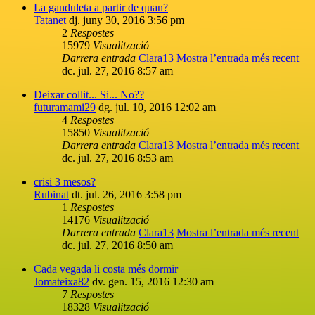
La ganduleta a partir de quan?
Tatanet
dj. juny 30, 2016 3:56 pm
2
Respostes
15979
Visualització
Darrera entrada
Clara13
Mostra l’entrada més recent
dc. jul. 27, 2016 8:57 am
Deixar collit... Si... No??
futuramami29
dg. jul. 10, 2016 12:02 am
4
Respostes
15850
Visualització
Darrera entrada
Clara13
Mostra l’entrada més recent
dc. jul. 27, 2016 8:53 am
crisi 3 mesos?
Rubinat
dt. jul. 26, 2016 3:58 pm
1
Respostes
14176
Visualització
Darrera entrada
Clara13
Mostra l’entrada més recent
dc. jul. 27, 2016 8:50 am
Cada vegada li costa més dormir
Jomateixa82
dv. gen. 15, 2016 12:30 am
7
Respostes
18328
Visualització