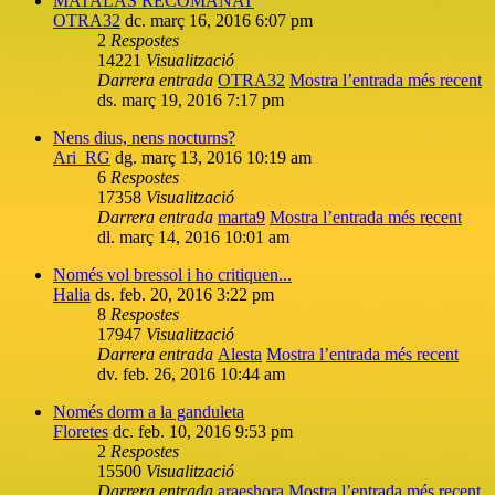
MATALÀS RECOMANAT
OTRA32
dc. març 16, 2016 6:07 pm
2
Respostes
14221
Visualització
Darrera entrada
OTRA32
Mostra l’entrada més recent
ds. març 19, 2016 7:17 pm
Nens dius, nens nocturns?
Ari_RG
dg. març 13, 2016 10:19 am
6
Respostes
17358
Visualització
Darrera entrada
marta9
Mostra l’entrada més recent
dl. març 14, 2016 10:01 am
Només vol bressol i ho critiquen...
Halia
ds. feb. 20, 2016 3:22 pm
8
Respostes
17947
Visualització
Darrera entrada
Alesta
Mostra l’entrada més recent
dv. feb. 26, 2016 10:44 am
Només dorm a la ganduleta
Floretes
dc. feb. 10, 2016 9:53 pm
2
Respostes
15500
Visualització
Darrera entrada
araeshora
Mostra l’entrada més recent