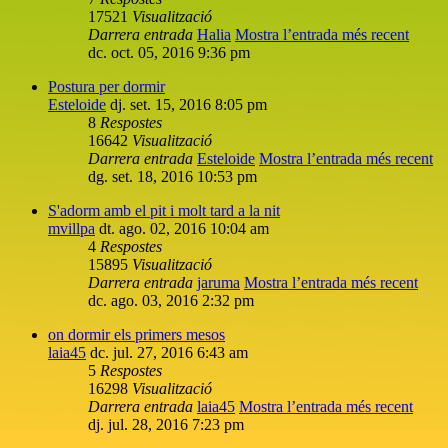
17521
Visualització
Darrera entrada
Halia
Mostra l’entrada més recent
dc. oct. 05, 2016 9:36 pm
Postura per dormir
Esteloide
dj. set. 15, 2016 8:05 pm
8
Respostes
16642
Visualització
Darrera entrada
Esteloide
Mostra l’entrada més recent
dg. set. 18, 2016 10:53 pm
S'adorm amb el pit i molt tard a la nit
mvillpa
dt. ago. 02, 2016 10:04 am
4
Respostes
15895
Visualització
Darrera entrada
jaruma
Mostra l’entrada més recent
dc. ago. 03, 2016 2:32 pm
on dormir els primers mesos
laia45
dc. jul. 27, 2016 6:43 am
5
Respostes
16298
Visualització
Darrera entrada
laia45
Mostra l’entrada més recent
dj. jul. 28, 2016 7:23 pm