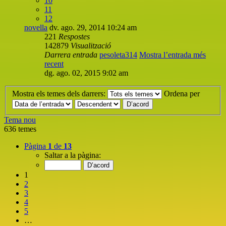
10
11
12
novella
dv. ago. 29, 2014 10:24 am
221
Respostes
142879
Visualització
Darrera entrada
pesoleta314
Mostra l’entrada més
recent
dg. ago. 02, 2015 9:02 am
Mostra els temes dels darrers:
Ordena per
Tema nou
636 temes
Pàgina
1
de
13
Saltar a la pàgina:
1
2
3
4
5
…