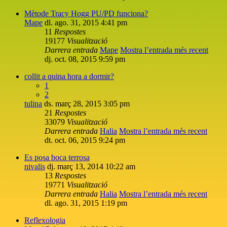
Mètode Tracy Hogg PU/PD funciona?
Mape
dl. ago. 31, 2015 4:41 pm
11
Respostes
19177
Visualització
Darrera entrada
Mape
Mostra l’entrada més recent
dj. oct. 08, 2015 9:59 pm
collit a quina hora a dormir?
1
2
tulina
ds. març 28, 2015 3:05 pm
21
Respostes
33079
Visualització
Darrera entrada
Halia
Mostra l’entrada més recent
dt. oct. 06, 2015 9:24 pm
Es posa boca terrosa
nivalis
dj. març 13, 2014 10:22 am
13
Respostes
19771
Visualització
Darrera entrada
Halia
Mostra l’entrada més recent
dl. ago. 31, 2015 1:19 pm
Reflexologia