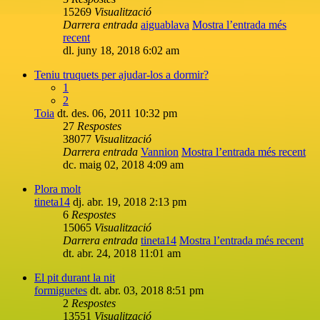
15269
Visualització
Darrera entrada
aiguablava
Mostra l’entrada més
recent
dl. juny 18, 2018 6:02 am
Teniu truquets per ajudar-los a dormir?
1
2
Toia
dt. des. 06, 2011 10:32 pm
27
Respostes
38077
Visualització
Darrera entrada
Vannion
Mostra l’entrada més recent
dc. maig 02, 2018 4:09 am
Plora molt
tineta14
dj. abr. 19, 2018 2:13 pm
6
Respostes
15065
Visualització
Darrera entrada
tineta14
Mostra l’entrada més recent
dt. abr. 24, 2018 11:01 am
El pit durant la nit
formiguetes
dt. abr. 03, 2018 8:51 pm
2
Respostes
13551
Visualització