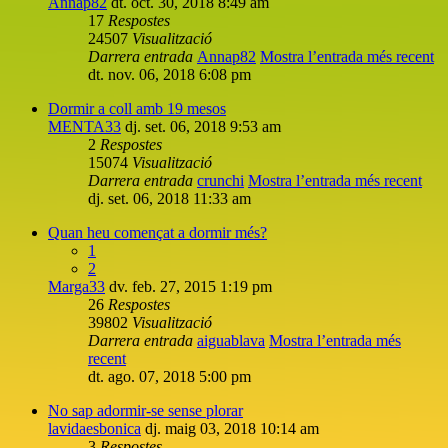
Annap82
dt. oct. 30, 2018 8:49 am
17
Respostes
24507
Visualització
Darrera entrada
Annap82
Mostra l’entrada més recent
dt. nov. 06, 2018 6:08 pm
Dormir a coll amb 19 mesos
MENTA33
dj. set. 06, 2018 9:53 am
2
Respostes
15074
Visualització
Darrera entrada
crunchi
Mostra l’entrada més recent
dj. set. 06, 2018 11:33 am
Quan heu començat a dormir més?
1
2
Marga33
dv. feb. 27, 2015 1:19 pm
26
Respostes
39802
Visualització
Darrera entrada
aiguablava
Mostra l’entrada més
recent
dt. ago. 07, 2018 5:00 pm
No sap adormir-se sense plorar
lavidaesbonica
dj. maig 03, 2018 10:14 am
3
Respostes