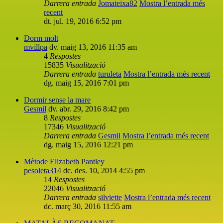
Darrera entrada
Jomateixa82
Mostra l’entrada més
recent
dt. jul. 19, 2016 6:52 pm
Dorm molt
mvillpa
dv. maig 13, 2016 11:35 am
4
Respostes
15835
Visualització
Darrera entrada
turuleta
Mostra l’entrada més recent
dg. maig 15, 2016 7:01 pm
Dormir sense la mare
Gesmil
dv. abr. 29, 2016 8:42 pm
8
Respostes
17346
Visualització
Darrera entrada
Gesmil
Mostra l’entrada més recent
dg. maig 15, 2016 12:21 pm
Mètode Elizabeth Pantley
pesoleta314
dc. des. 10, 2014 4:55 pm
14
Respostes
22046
Visualització
Darrera entrada
silviette
Mostra l’entrada més recent
dc. març 30, 2016 11:55 am