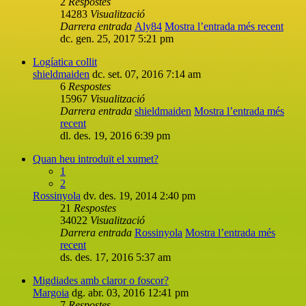
2
Respostes
14283
Visualització
Darrera entrada
Aly84
Mostra l’entrada més recent
dc. gen. 25, 2017 5:21 pm
Logíatica collit
shieldmaiden
dc. set. 07, 2016 7:14 am
6
Respostes
15967
Visualització
Darrera entrada
shieldmaiden
Mostra l’entrada més
recent
dl. des. 19, 2016 6:39 pm
Quan heu introduït el xumet?
1
2
Rossinyola
dv. des. 19, 2014 2:40 pm
21
Respostes
34022
Visualització
Darrera entrada
Rossinyola
Mostra l’entrada més
recent
ds. des. 17, 2016 5:37 am
Migdiades amb claror o foscor?
Margoia
dg. abr. 03, 2016 12:41 pm
7
Respostes