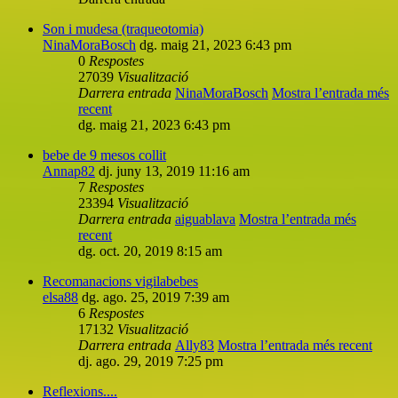
Son i mudesa (traqueotomia)
NinaMoraBosch
dg. maig 21, 2023 6:43 pm
0
Respostes
27039
Visualització
Darrera entrada
NinaMoraBosch
Mostra l’entrada més
recent
dg. maig 21, 2023 6:43 pm
bebe de 9 mesos collit
Annap82
dj. juny 13, 2019 11:16 am
7
Respostes
23394
Visualització
Darrera entrada
aiguablava
Mostra l’entrada més
recent
dg. oct. 20, 2019 8:15 am
Recomanacions vigilabebes
elsa88
dg. ago. 25, 2019 7:39 am
6
Respostes
17132
Visualització
Darrera entrada
Ally83
Mostra l’entrada més recent
dj. ago. 29, 2019 7:25 pm
Reflexions....