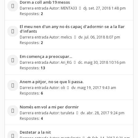
Dorm a coll amb 19 mesos
Darrera entrada Autor:
MENTA33
dj. set. 27, 2018 1:48 pm
Respostes:
2
El meu nen d'un any no és capaç d'adormir-se a la llar
d'infants
Darrera entrada Autor:
melics
dv. jul. 06, 2018 8:07 pm
Respostes:
2
Em comença a preocupar...
Darrera entrada Autor:
Ari_RG
dc. maig 30, 2018 10:16 pm
Respostes:
13
Anem a pitjor, no se que li passa.
Darrera entrada Autor:
oli
dv. maig 19, 2017 9:43 am
Respostes:
6
Només em vol a mi per dormir
Darrera entrada Autor:
turuleta
dv. abr. 28, 2017 9:24 pm
Respostes:
4
Destetar a la nit
Darrera entrada Autor:
martulineta
dt. feb. 14, 2017 6:21 pm