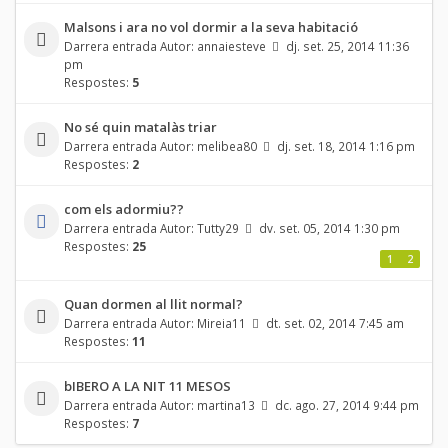
Malsons i ara no vol dormir a la seva habitació
Darrera entrada Autor:
annaiesteve
dj. set. 25, 2014 11:36
pm
Respostes:
5
No sé quin matalàs triar
Darrera entrada Autor:
melibea80
dj. set. 18, 2014 1:16 pm
Respostes:
2
com els adormiu??
Darrera entrada Autor:
Tutty29
dv. set. 05, 2014 1:30 pm
Respostes:
25
1
2
Quan dormen al llit normal?
Darrera entrada Autor:
Mireia11
dt. set. 02, 2014 7:45 am
Respostes:
11
bIBERO A LA NIT 11 MESOS
Darrera entrada Autor:
martina13
dc. ago. 27, 2014 9:44 pm
Respostes:
7