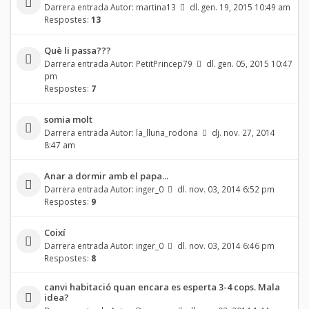
Darrera entrada Autor:
martina13
dl. gen. 19, 2015 10:49 am
Respostes:
13
Què li passa???
Darrera entrada Autor:
PetitPrincep79
dl. gen. 05, 2015 10:47
pm
Respostes:
7
somia molt
Darrera entrada Autor:
la_lluna_rodona
dj. nov. 27, 2014
8:47 am
Anar a dormir amb el papa...
Darrera entrada Autor:
inger_0
dl. nov. 03, 2014 6:52 pm
Respostes:
9
Coixí
Darrera entrada Autor:
inger_0
dl. nov. 03, 2014 6:46 pm
Respostes:
8
canvi habitació quan encara es esperta 3-4 cops. Mala
idea?