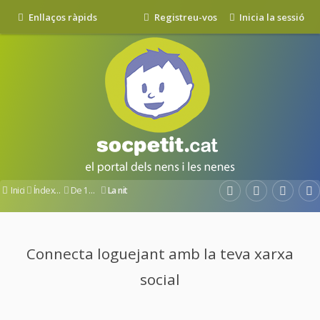
Enllaços ràpids
Registreu-vos
Inicia la sessió
Inici
Índex del fòrum
De 12 a 36 mesos
La nit
Connecta loguejant amb la teva xarxa
social