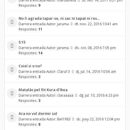
Respostes:
9
No li agrada tapar-se, ni sac ni tapat ni res...
Darrera entrada Autor:
jaruma
dt. nov. 22, 2016 10:41 am
Respostes:
11
5:15
Darrera entrada Autor:
jaruma
ds. oct. 08, 2016 7:05 pm
Respostes:
14
Coixí si o no?
Darrera entrada Autor:
Clara13
dj. jul. 14, 2016 10:54 am
Respostes:
3
Matalàs pel llit Kura d'Ikea
Darrera entrada Autor:
claraaaaa
dg. jul. 10, 2016 4:23 pm
Respostes:
3
Ara no vol dormir sol
Darrera entrada Autor:
Bel1983
dc. juny 22, 2016 12:04 pm
Respostes:
8