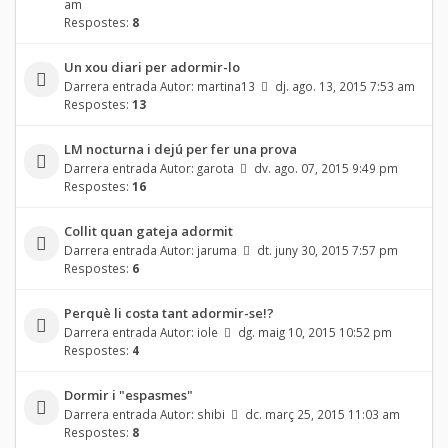
am
Respostes:
8
Un xou diari per adormir-lo
Darrera entrada Autor:
martina13
dj. ago. 13, 2015 7:53 am
Respostes:
13
LM nocturna i dejú per fer una prova
Darrera entrada Autor:
garota
dv. ago. 07, 2015 9:49 pm
Respostes:
16
Collit quan gateja adormit
Darrera entrada Autor:
jaruma
dt. juny 30, 2015 7:57 pm
Respostes:
6
Perquè li costa tant adormir-se!?
Darrera entrada Autor:
iole
dg. maig 10, 2015 10:52 pm
Respostes:
4
Dormir i "espasmes"
Darrera entrada Autor:
shibi
dc. març 25, 2015 11:03 am
Respostes:
8