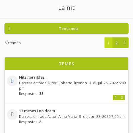
La nit
Tema nou
69 temes
1
2
TEMES
Nits horribles...
Darrera entrada Autor:
RobertoElizondo
dl. jul. 25, 2022 5:09
pm
Respostes:
38
1
2
13 mesos i no dorm
Darrera entrada Autor:
Anna Maria
dt. abr. 28, 2020 7:06 am
Respostes:
8