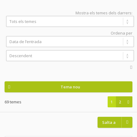
Mostra els temes dels darrers:
Ordena per
Tema nou
69 temes
1
2
Salta a