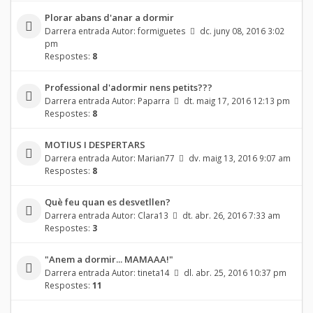
Plorar abans d'anar a dormir
Darrera entrada Autor:
formiguetes
dc. juny 08, 2016 3:02
pm
Respostes:
8
Professional d'adormir nens petits???
Darrera entrada Autor:
Paparra
dt. maig 17, 2016 12:13 pm
Respostes:
8
MOTIUS I DESPERTARS
Darrera entrada Autor:
Marian77
dv. maig 13, 2016 9:07 am
Respostes:
8
Què feu quan es desvetllen?
Darrera entrada Autor:
Clara13
dt. abr. 26, 2016 7:33 am
Respostes:
3
"Anem a dormir... MAMAAA!"
Darrera entrada Autor:
tineta14
dl. abr. 25, 2016 10:37 pm
Respostes:
11