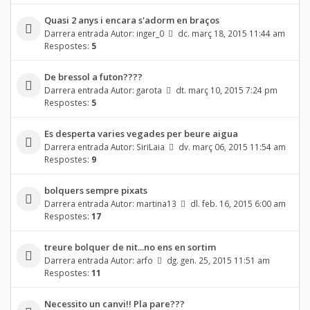
Quasi 2 anys i encara s'adorm en braços
Darrera entrada Autor:
inger_0
dc. març 18, 2015 11:44 am
Respostes:
5
De bressol a futon????
Darrera entrada Autor:
garota
dt. març 10, 2015 7:24 pm
Respostes:
5
Es desperta varies vegades per beure aigua
Darrera entrada Autor:
SiriLaia
dv. març 06, 2015 11:54 am
Respostes:
9
bolquers sempre pixats
Darrera entrada Autor:
martina13
dl. feb. 16, 2015 6:00 am
Respostes:
17
treure bolquer de nit...no ens en sortim
Darrera entrada Autor:
arfo
dg. gen. 25, 2015 11:51 am
Respostes:
11
Necessito un canvi!! Pla pare???