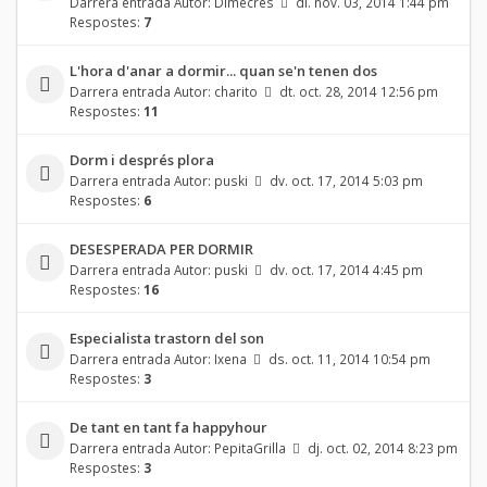
Darrera entrada Autor:
Dimecres
dl. nov. 03, 2014 1:44 pm
Respostes:
7
L'hora d'anar a dormir... quan se'n tenen dos
Darrera entrada Autor:
charito
dt. oct. 28, 2014 12:56 pm
Respostes:
11
Dorm i després plora
Darrera entrada Autor:
puski
dv. oct. 17, 2014 5:03 pm
Respostes:
6
DESESPERADA PER DORMIR
Darrera entrada Autor:
puski
dv. oct. 17, 2014 4:45 pm
Respostes:
16
Especialista trastorn del son
Darrera entrada Autor:
Ixena
ds. oct. 11, 2014 10:54 pm
Respostes:
3
De tant en tant fa happyhour
Darrera entrada Autor:
PepitaGrilla
dj. oct. 02, 2014 8:23 pm
Respostes:
3