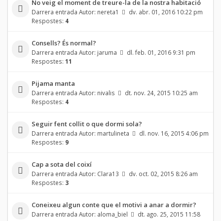
No veig el moment de treure-la de la nostra habitació
Darrera entrada Autor:
nereta1
dv. abr. 01, 2016 10:22 pm
Respostes:
4
Consells? És normal?
Darrera entrada Autor:
jaruma
dl. feb. 01, 2016 9:31 pm
Respostes:
11
Pijama manta
Darrera entrada Autor:
nivalis
dt. nov. 24, 2015 10:25 am
Respostes:
4
Seguir fent collit o que dormi sola?
Darrera entrada Autor:
martulineta
dl. nov. 16, 2015 4:06 pm
Respostes:
9
Cap a sota del coixí
Darrera entrada Autor:
Clara13
dv. oct. 02, 2015 8:26 am
Respostes:
3
Coneixeu algun conte que el motivi a anar a dormir?
Darrera entrada Autor:
aloma_biel
dt. ago. 25, 2015 11:58