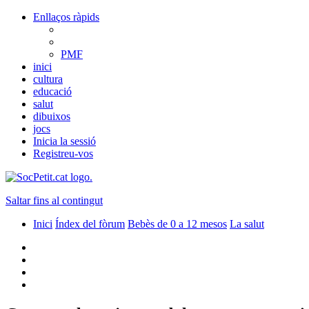
Enllaços ràpids
PMF
inici
cultura
educació
salut
dibuixos
jocs
Inicia la sessió
Registreu-vos
Saltar fins al contingut
Inici
Índex del fòrum
Bebès de 0 a 12 mesos
La salut