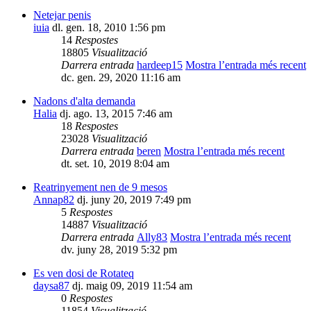
Netejar penis
iuia
dl. gen. 18, 2010 1:56 pm
14
Respostes
18805
Visualització
Darrera entrada
hardeep15
Mostra l’entrada més recent
dc. gen. 29, 2020 11:16 am
Nadons d'alta demanda
Halia
dj. ago. 13, 2015 7:46 am
18
Respostes
23028
Visualització
Darrera entrada
beren
Mostra l’entrada més recent
dt. set. 10, 2019 8:04 am
Reatrinyement nen de 9 mesos
Annap82
dj. juny 20, 2019 7:49 pm
5
Respostes
14887
Visualització
Darrera entrada
Ally83
Mostra l’entrada més recent
dv. juny 28, 2019 5:32 pm
Es ven dosi de Rotateq
daysa87
dj. maig 09, 2019 11:54 am
0
Respostes
11854
Visualització