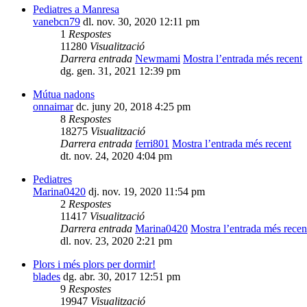
Pediatres a Manresa
vanebcn79
dl. nov. 30, 2020 12:11 pm
1
Respostes
11280
Visualització
Darrera entrada
Newmami
Mostra l’entrada més recent
dg. gen. 31, 2021 12:39 pm
Mútua nadons
onnaimar
dc. juny 20, 2018 4:25 pm
8
Respostes
18275
Visualització
Darrera entrada
ferri801
Mostra l’entrada més recent
dt. nov. 24, 2020 4:04 pm
Pediatres
Marina0420
dj. nov. 19, 2020 11:54 pm
2
Respostes
11417
Visualització
Darrera entrada
Marina0420
Mostra l’entrada més recen
dl. nov. 23, 2020 2:21 pm
Plors i més plors per dormir!
blades
dg. abr. 30, 2017 12:51 pm
9
Respostes
19947
Visualització