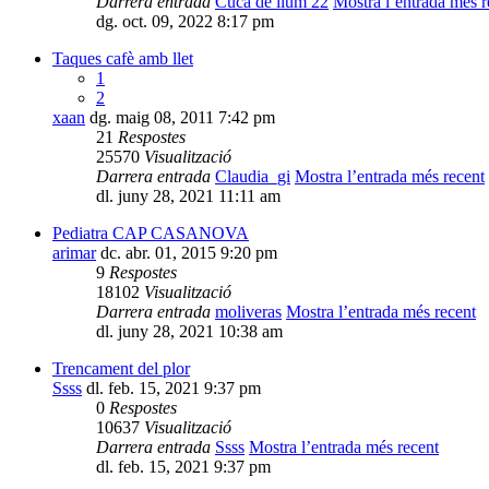
Darrera entrada
Cuca de llum 22
Mostra l’entrada més r
dg. oct. 09, 2022 8:17 pm
Taques cafè amb llet
1
2
xaan
dg. maig 08, 2011 7:42 pm
21
Respostes
25570
Visualització
Darrera entrada
Claudia_gi
Mostra l’entrada més recent
dl. juny 28, 2021 11:11 am
Pediatra CAP CASANOVA
arimar
dc. abr. 01, 2015 9:20 pm
9
Respostes
18102
Visualització
Darrera entrada
moliveras
Mostra l’entrada més recent
dl. juny 28, 2021 10:38 am
Trencament del plor
Ssss
dl. feb. 15, 2021 9:37 pm
0
Respostes
10637
Visualització
Darrera entrada
Ssss
Mostra l’entrada més recent
dl. feb. 15, 2021 9:37 pm