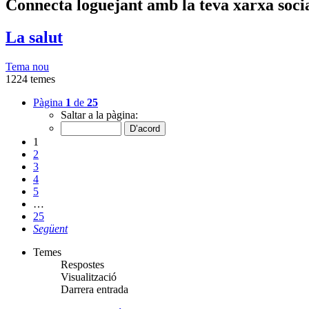
Connecta loguejant amb la teva xarxa soci
La salut
Tema nou
1224 temes
Pàgina
1
de
25
Saltar a la pàgina:
1
2
3
4
5
…
25
Següent
Temes
Respostes
Visualització
Darrera entrada