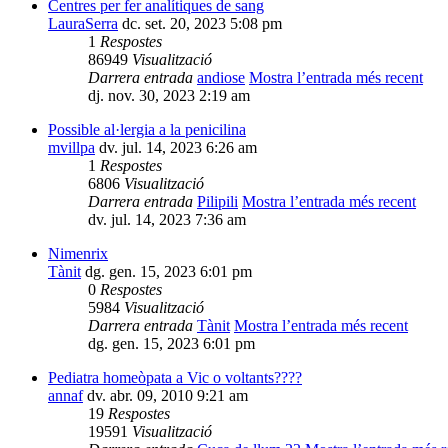
Centres per fer analítiques de sang
LauraSerra
dc. set. 20, 2023 5:08 pm
1
Respostes
86949
Visualització
Darrera entrada
andiose
Mostra l’entrada més recent
dj. nov. 30, 2023 2:19 am
Possible al·lergia a la penicilina
mvillpa
dv. jul. 14, 2023 6:26 am
1
Respostes
6806
Visualització
Darrera entrada
Pilipili
Mostra l’entrada més recent
dv. jul. 14, 2023 7:36 am
Nimenrix
Tànit
dg. gen. 15, 2023 6:01 pm
0
Respostes
5984
Visualització
Darrera entrada
Tànit
Mostra l’entrada més recent
dg. gen. 15, 2023 6:01 pm
Pediatra homeòpata a Vic o voltants????
annaf
dv. abr. 09, 2010 9:21 am
19
Respostes
19591
Visualització