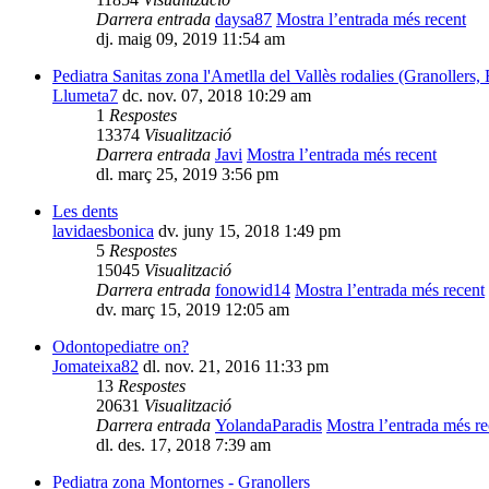
Darrera entrada
daysa87
Mostra l’entrada més recent
dj. maig 09, 2019 11:54 am
Pediatra Sanitas zona l'Ametlla del Vallès rodalies (Granollers,
Llumeta7
dc. nov. 07, 2018 10:29 am
1
Respostes
13374
Visualització
Darrera entrada
Javi
Mostra l’entrada més recent
dl. març 25, 2019 3:56 pm
Les dents
lavidaesbonica
dv. juny 15, 2018 1:49 pm
5
Respostes
15045
Visualització
Darrera entrada
fonowid14
Mostra l’entrada més recent
dv. març 15, 2019 12:05 am
Odontopediatre on?
Jomateixa82
dl. nov. 21, 2016 11:33 pm
13
Respostes
20631
Visualització
Darrera entrada
YolandaParadis
Mostra l’entrada més re
dl. des. 17, 2018 7:39 am
Pediatra zona Montornes - Granollers