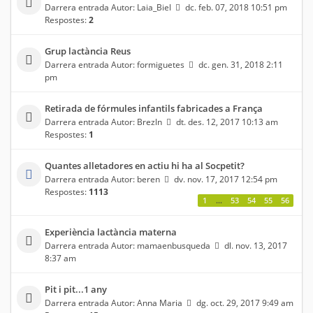
Darrera entrada Autor:
Laia_Biel
dc. feb. 07, 2018 10:51 pm
Respostes:
2
Grup lactància Reus
Darrera entrada Autor:
formiguetes
dc. gen. 31, 2018 2:11
pm
Retirada de fórmules infantils fabricades a França
Darrera entrada Autor:
Brezln
dt. des. 12, 2017 10:13 am
Respostes:
1
Quantes alletadores en actiu hi ha al Socpetit?
Darrera entrada Autor:
beren
dv. nov. 17, 2017 12:54 pm
Respostes:
1113
1
…
53
54
55
56
Experiència lactància materna
Darrera entrada Autor:
mamaenbusqueda
dl. nov. 13, 2017
8:37 am
Pit i pit...1 any
Darrera entrada Autor:
Anna Maria
dg. oct. 29, 2017 9:49 am