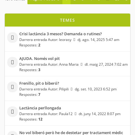
TEMES
Crisi lactància 3 mesos? Demanda o rutines?
Darrera entrada Autor:
leorasy
dj. ago. 14, 2025 5:47 am
Respostes:
2
AJUDA. Només vol pit
Darrera entrada Autor:
Anna Maria
dl. maig 27, 2024 7:02 am
Respostes:
3
Frenillo, pit o biberó?
Darrera entrada Autor:
Pilipili
dg. set. 10, 2023 6:52 pm
Respostes:
7
Lactància perllongada
Darrera entrada Autor:
Paula12
dt. juny 14, 2022 8:07 pm
Respostes:
12
No vol biberó però he de destetar per tractament mèdic