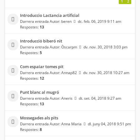
1
2
Introduccio Lactancia artificial
Darrera entrada Autor:
beren
dc. feb. 06, 2019 9:11 am
Respostes:
13
Introducciö biberó nit
Darrera entrada Autor:
Òscarpm
dv. nov. 30, 2018 3:03 pm
Respostes:
5
Com espaiar tomes pit
Darrera entrada Autor:
Annap82
dv. nov. 30, 2018 10:27 am
Respostes:
12
Punt blanc al mugró
Darrera entrada Autor:
Aneris
dt. set. 04, 2018 9:27 am
Respostes:
13
Mossegades als pits
Darrera entrada Autor:
Anna Maria
dl. juny 04, 2018 9:51 pm
Respostes:
8