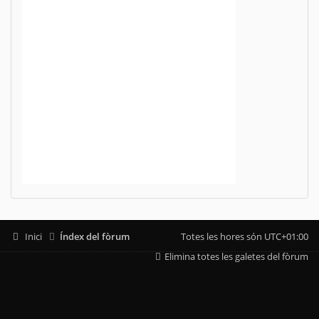
Inici
Índex del fòrum
Totes les hores són
UTC+01:00
Elimina totes les galetes del fòrum