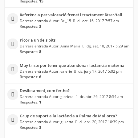
Respostes:
15
Referència per valoració frenet i tractament làser/tall
Darrera entrada Autor:
Bri_15
dl. oct. 16, 2017 7:57 am
Respostes:
3
Picor a un dels pits
Darrera entrada Autor:
Anna Maria
dg. set. 10, 2017 5:29 am
Respostes:
8
Muy triste por tener que abandonar lactancia materna
Darrera entrada Autor:
valerie
ds. juny 17, 2017 5:02 pm
Respostes:
6
Deslletament, com fer-ho?
Darrera entrada Autor:
glorieta
dc. abr. 26, 2017 8:54 am
Respostes:
1
Grup de suport a la lactància a Palma de Mallorca?
Darrera entrada Autor:
giuletta
dj. abr. 20, 2017 10:39 pm
Respostes:
3