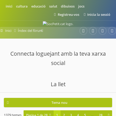
inici
cultura
educació
salut
dibuixos
jocs
Registreu-vos
Inicia la sessió
Inici
Índex del fòrum
Bebès de 0 a 12 mesos
La llet
Connecta loguejant amb la teva xarxa
social
La llet
Tema nou
1379 temes
Pàgina
1
de
28
1
2
3
4
5
…
28