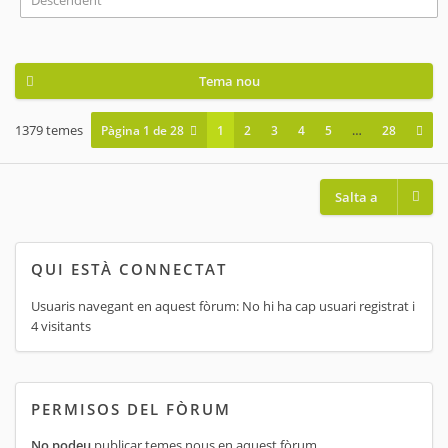
Tema nou
1379 temes
Pàgina
1
de
28
1
2
3
4
5
…
28
Salta a
QUI ESTÀ CONNECTAT
Usuaris navegant en aquest fòrum: No hi ha cap usuari registrat i
4 visitants
PERMISOS DEL FÒRUM
No podeu
publicar temes nous en aquest fòrum