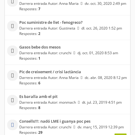
Darrera entrada Autor:
Anna Maria
dv. oct. 30, 2020 2:49 pm
Respostes:
7
Poc suministre de llet - fenogreco?
Darrera entrada Autor:
Gustineta
dl. oct. 26, 2020 1:52 pm
Respostes:
2
Gasos bebe dos mesos
Darrera entrada Autor:
crunchi
dj. oct. 01, 2020 8:53 am
Respostes:
1
Pic de creixement / crisi lactància
Darrera entrada Autor:
Anna Maria
dc. abr. 08, 2020 8:12 pm
Respostes:
6
Es baralla amb el pit
Darrera entrada Autor:
monmach
dt. jul. 23, 2019 4:51 pm
Respostes:
8
Consells!!!: nadó LME i guanya poc pes
Darrera entrada Autor:
crunchi
dv. març 15, 2019 12:39 pm
Respostes:
29