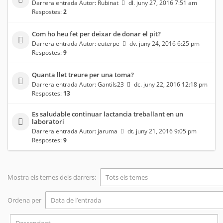
Darrera entrada Autor:
Rubinat
dl. juny 27, 2016 7:51 am
Respostes:
2
Com ho heu fet per deixar de donar el pit?
Darrera entrada Autor:
euterpe
dv. juny 24, 2016 6:25 pm
Respostes:
9
Quanta llet treure per una toma?
Darrera entrada Autor:
Gantils23
dc. juny 22, 2016 12:18 pm
Respostes:
13
Es saludable continuar lactancia treballant en un
laboratori
Darrera entrada Autor:
jaruma
dt. juny 21, 2016 9:05 pm
Respostes:
9
Mostra els temes dels darrers:
Ordena per