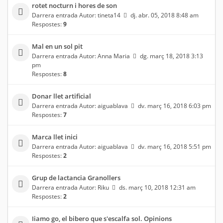
rotet nocturn i hores de son
Darrera entrada Autor:
tineta14
dj. abr. 05, 2018 8:48 am
Respostes:
9
Mal en un sol pit
Darrera entrada Autor:
Anna Maria
dg. març 18, 2018 3:13
pm
Respostes:
8
Donar llet artificial
Darrera entrada Autor:
aiguablava
dv. març 16, 2018 6:03 pm
Respostes:
7
Marca llet inici
Darrera entrada Autor:
aiguablava
dv. març 16, 2018 5:51 pm
Respostes:
2
Grup de lactancia Granollers
Darrera entrada Autor:
Riku
ds. març 10, 2018 12:31 am
Respostes:
2
Iiamo go, el bibero que s'escalfa sol. Opinions