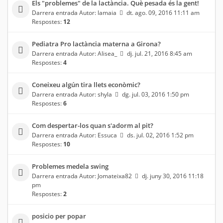
Els "problemes" de la lactància. Què pesada és la gent!
Darrera entrada Autor:
lamaia
dt. ago. 09, 2016 11:11 am
Respostes:
12
Pediatra Pro lactància materna a Girona?
Darrera entrada Autor:
Alisea_
dj. jul. 21, 2016 8:45 am
Respostes:
4
Coneixeu algún tira llets econòmic?
Darrera entrada Autor:
shyla
dg. jul. 03, 2016 1:50 pm
Respostes:
6
Com despertar-los quan s'adorm al pit?
Darrera entrada Autor:
Essuca
ds. jul. 02, 2016 1:52 pm
Respostes:
10
Problemes medela swing
Darrera entrada Autor:
Jomateixa82
dj. juny 30, 2016 11:18
pm
Respostes:
2
posicio per popar