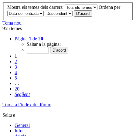
Mostra els temes dels darrers:
Ordena per
Tema nou
955 temes
Pàgina
1
de
20
Saltar a la pàgina:
1
2
3
4
5
…
20
Següent
Torna a l’índex del fòrum
Salta a
General
Info