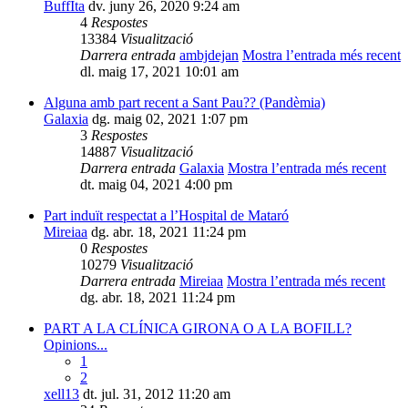
BuffIta
dv. juny 26, 2020 9:24 am
4
Respostes
13384
Visualització
Darrera entrada
ambjdejan
Mostra l’entrada més recent
dl. maig 17, 2021 10:01 am
Alguna amb part recent a Sant Pau?? (Pandèmia)
Galaxia
dg. maig 02, 2021 1:07 pm
3
Respostes
14887
Visualització
Darrera entrada
Galaxia
Mostra l’entrada més recent
dt. maig 04, 2021 4:00 pm
Part induït respectat a l’Hospital de Mataró
Mireiaa
dg. abr. 18, 2021 11:24 pm
0
Respostes
10279
Visualització
Darrera entrada
Mireiaa
Mostra l’entrada més recent
dg. abr. 18, 2021 11:24 pm
PART A LA CLÍNICA GIRONA O A LA BOFILL?
Opinions...
1
2
xell13
dt. jul. 31, 2012 11:20 am