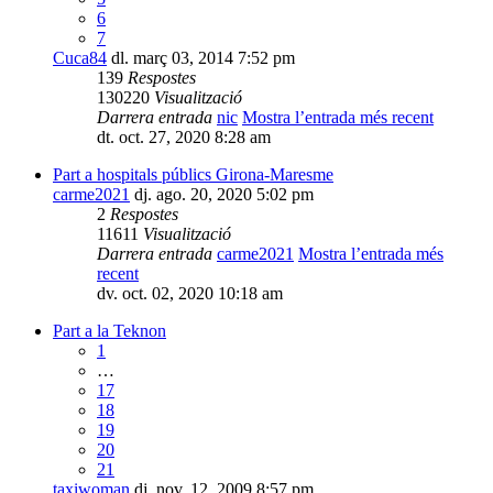
6
7
Cuca84
dl. març 03, 2014 7:52 pm
139
Respostes
130220
Visualització
Darrera entrada
nic
Mostra l’entrada més recent
dt. oct. 27, 2020 8:28 am
Part a hospitals públics Girona-Maresme
carme2021
dj. ago. 20, 2020 5:02 pm
2
Respostes
11611
Visualització
Darrera entrada
carme2021
Mostra l’entrada més
recent
dv. oct. 02, 2020 10:18 am
Part a la Teknon
1
…
17
18
19
20
21
taxiwoman
dj. nov. 12, 2009 8:57 pm