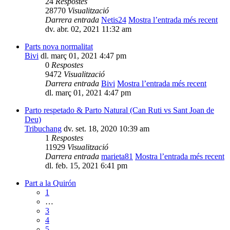
24
Respostes
28770
Visualització
Darrera entrada
Netis24
Mostra l’entrada més recent
dv. abr. 02, 2021 11:32 am
Parts nova normalitat
Bivi
dl. març 01, 2021 4:47 pm
0
Respostes
9472
Visualització
Darrera entrada
Bivi
Mostra l’entrada més recent
dl. març 01, 2021 4:47 pm
Parto respetado & Parto Natural (Can Ruti vs Sant Joan de
Deu)
Tribuchang
dv. set. 18, 2020 10:39 am
1
Respostes
11929
Visualització
Darrera entrada
marieta81
Mostra l’entrada més recent
dl. feb. 15, 2021 6:41 pm
Part a la Quirón
1
…
3
4
5