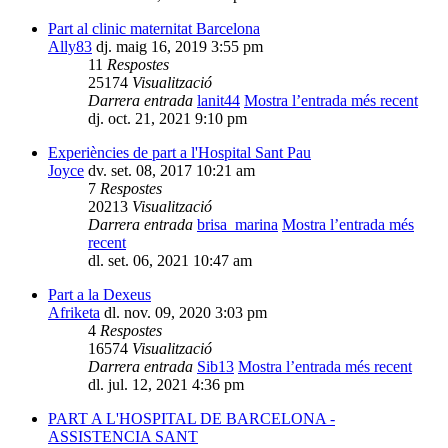
Part al clinic maternitat Barcelona
Ally83
dj. maig 16, 2019 3:55 pm
11
Respostes
25174
Visualització
Darrera entrada
lanit44
Mostra l’entrada més recent
dj. oct. 21, 2021 9:10 pm
Experiències de part a l'Hospital Sant Pau
Joyce
dv. set. 08, 2017 10:21 am
7
Respostes
20213
Visualització
Darrera entrada
brisa_marina
Mostra l’entrada més
recent
dl. set. 06, 2021 10:47 am
Part a la Dexeus
Afriketa
dl. nov. 09, 2020 3:03 pm
4
Respostes
16574
Visualització
Darrera entrada
Sib13
Mostra l’entrada més recent
dl. jul. 12, 2021 4:36 pm
PART A L'HOSPITAL DE BARCELONA -
ASSISTENCIA SANT