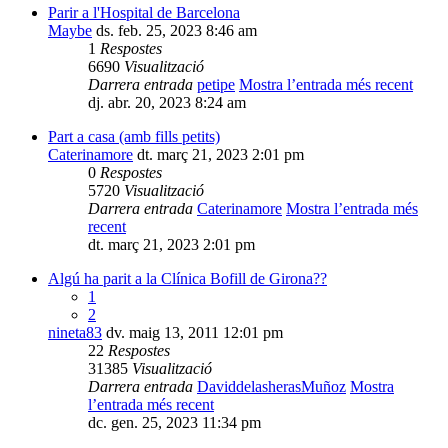
Parir a l'Hospital de Barcelona
Maybe
ds. feb. 25, 2023 8:46 am
1
Respostes
6690
Visualització
Darrera entrada
petipe
Mostra l’entrada més recent
dj. abr. 20, 2023 8:24 am
Part a casa (amb fills petits)
Caterinamore
dt. març 21, 2023 2:01 pm
0
Respostes
5720
Visualització
Darrera entrada
Caterinamore
Mostra l’entrada més
recent
dt. març 21, 2023 2:01 pm
Algú ha parit a la Clínica Bofill de Girona??
1
2
nineta83
dv. maig 13, 2011 12:01 pm
22
Respostes
31385
Visualització
Darrera entrada
DaviddelasherasMuñoz
Mostra
l’entrada més recent
dc. gen. 25, 2023 11:34 pm