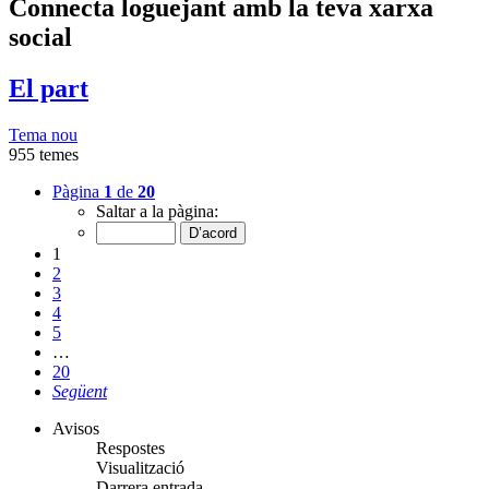
Connecta loguejant amb la teva xarxa
social
El part
Tema nou
955 temes
Pàgina
1
de
20
Saltar a la pàgina:
1
2
3
4
5
…
20
Següent
Avisos
Respostes
Visualització
Darrera entrada