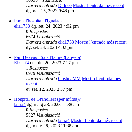
10055
Visualització
Darrera entrada
Dafnee
Mostra l’entrada més recent
dg. oct. 15, 2023 9:46 pm
Part a l'hospital d'Igualada
elia1733
dg. set. 24, 2023 4:02 pm
0
Respostes
6674
Visualització
Darrera entrada
elia1733
Mostra l’entrada més recent
dg. set. 24, 2023 4:02 pm
Part Dexeus - Sala Nature (banyera)
Elisurf4
dc. abr. 26, 2023 7:17 pm
1
Respostes
6979
Visualització
Darrera entrada
CristinaMM
Mostra l’entrada més
recent
dt. set. 12, 2023 2:37 pm
Hospital de Granollers (per mútua)?
laura4
dg. maig 28, 2023 11:38 am
0
Respostes
5827
Visualització
Darrera entrada
laura4
Mostra l’entrada més recent
dg. maig 28, 2023 11:38 am