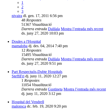
1
2
3
nivaira
dl. gen. 17, 2011 6:56 pm
48
Respostes
51367
Visualització
Darrera entrada
Dalilala
Mostra l’entrada més recent
ds. juny 27, 2020 10:03 pm
Doules a l'Hospital
mamaloba
dj. des. 04, 2014 7:40 pm
12
Respostes
15495
Visualització
Darrera entrada
Dalilala
Mostra l’entrada més recent
ds. juny 27, 2020 9:51 pm
Part Respectuós-Dubte Hospitals
SteffiFri
dj. juny 11, 2020 12:27 pm
1
Respostes
11054
Visualització
Darrera entrada
Gustineta
Mostra l’entrada més recent
dj. juny 11, 2020 3:12 pm
Hospital del Vendrell
malonsca
dc. feb. 19, 2020 9:20 pm