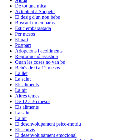
Ajuda
De tot una mica
Actualitat a Socpetit
El desig d'un nou bebè
Buscant un embaràs
Estic embarassada
Per mesos
El part
Postpart
Adopcions i acolliments
Reproducció assistida
Quan les coses no van bé
Bebès de 0 a 12 mesos
La llet
La salut
Els aliments
La nit
Altres temes
De 12 a 36 mesos
Els aliments
La salut
La nit
El desenvolupament psico-motriu
Els canvis
El desenvolupament emocional