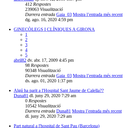
412
Respostes
239063
Visualització
Darrera entrada
Gaia_03
Mostra l’entrada més recent
dg. ago. 16, 2020 4:59 pm
GINECÒLEGS I CLÍNIQUES A GIRONA
1
2
3
4
5
abril82
dv. abr. 17, 2009 4:45 pm
98
Respostes
90348
Visualització
Darrera entrada
Gaia_03
Mostra l’entrada més recent
ds. ago. 01, 2020 1:37 pm
Algú ha parit a l'Hospital Sant Jaume de Calella??
Duna81
dl. juny 29, 2020 7:29 am
0
Respostes
10542
Visualització
Darrera entrada
Duna81
Mostra l’entrada més recent
dl. juny 29, 2020 7:29 am
Part natural a l'hospital de Sant Pau (Barcelona)