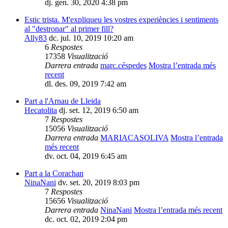
dj. gen. 30, 2020 4:38 pm
Estic trista. M'expliqueu les vostres experiències i sentiments
al "destronar" al primer fill?
Ally83
dc. jul. 10, 2019 10:20 am
6
Respostes
17358
Visualització
Darrera entrada
marc.céspedes
Mostra l’entrada més
recent
dl. des. 09, 2019 7:42 am
Part a l'Arnau de Lleida
Hecatolita
dj. set. 12, 2019 6:50 am
7
Respostes
15056
Visualització
Darrera entrada
MARIACASOLIVA
Mostra l’entrada
més recent
dv. oct. 04, 2019 6:45 am
Part a la Corachan
NinaNani
dv. set. 20, 2019 8:03 pm
7
Respostes
15656
Visualització
Darrera entrada
NinaNani
Mostra l’entrada més recent
dc. oct. 02, 2019 2:04 pm