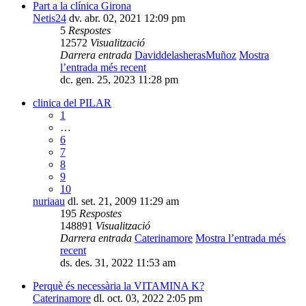
Part a la clínica Girona
Netis24
dv. abr. 02, 2021 12:09 pm
5
Respostes
12572
Visualització
Darrera entrada
DaviddelasherasMuñoz
Mostra
l’entrada més recent
dc. gen. 25, 2023 11:28 pm
clinica del PILAR
1
…
6
7
8
9
10
nuriaau
dl. set. 21, 2009 11:29 am
195
Respostes
148891
Visualització
Darrera entrada
Caterinamore
Mostra l’entrada més
recent
ds. des. 31, 2022 11:53 am
Perquè és necessària la VITAMINA K?
Caterinamore
dl. oct. 03, 2022 2:05 pm