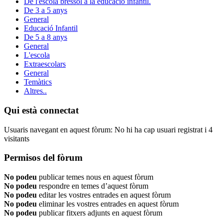
De l'escola bressol a la educació infantil.
De 3 a 5 anys
General
Educació Infantil
De 5 a 8 anys
General
L'escola
Extraescolars
General
Temàtics
Altres..
Qui està connectat
Usuaris navegant en aquest fòrum: No hi ha cap usuari registrat i 4
visitants
Permisos del fòrum
No podeu
publicar temes nous en aquest fòrum
No podeu
respondre en temes d’aquest fòrum
No podeu
editar les vostres entrades en aquest fòrum
No podeu
eliminar les vostres entrades en aquest fòrum
No podeu
publicar fitxers adjunts en aquest fòrum