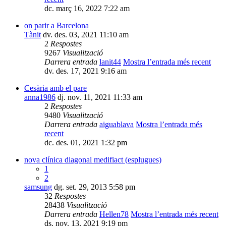
dc. març 16, 2022 7:22 am
on parir a Barcelona
Tànit
dv. des. 03, 2021 11:10 am
2
Respostes
9267
Visualització
Darrera entrada
lanit44
Mostra l’entrada més recent
dv. des. 17, 2021 9:16 am
Cesària amb el pare
anna1986
dj. nov. 11, 2021 11:33 am
2
Respostes
9480
Visualització
Darrera entrada
aiguablava
Mostra l’entrada més
recent
dc. des. 01, 2021 1:32 pm
nova clínica diagonal medifiact (esplugues)
1
2
samsung
dg. set. 29, 2013 5:58 pm
32
Respostes
28438
Visualització
Darrera entrada
Hellen78
Mostra l’entrada més recent
ds. nov. 13, 2021 9:19 pm