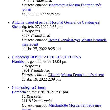
43425
Visualització
Darrera entrada
sandraesteva
Mostra l’entrada més
recent
dt. jul. 26, 2022 9:29 am
Algú ha tingut el part a l'Hospital General de Catalunya?
Sheos
dg. feb. 27, 2022 3:55 pm
1
Respostes
8278
Visualització
Darrera entrada
BeatrizGalvánReyes
Mostra l’entrada
més recent
dl. abr. 25, 2022 8:25 pm
Ginecòlegs HOSPITAL DE BARCELONA
Elantris
ds. gen. 22, 2022 12:04 pm
2
Respostes
7961
Visualització
Darrera entrada
Elantris
Mostra l’entrada més recent
dt. abr. 19, 2022 2:09 pm
Ginecoòlegs a Girona
Bombeta
dt. maig 28, 2019 7:37 pm
12
Respostes
21118
Visualització
Darrera entrada
Miacharlotte
Mostra l’entrada més
recent