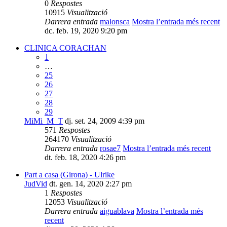
0
Respostes
10915
Visualització
Darrera entrada
malonsca
Mostra l’entrada més recent
dc. feb. 19, 2020 9:20 pm
CLINICA CORACHAN
1
…
25
26
27
28
29
MiMi_M_T
dj. set. 24, 2009 4:39 pm
571
Respostes
264170
Visualització
Darrera entrada
rosae7
Mostra l’entrada més recent
dt. feb. 18, 2020 4:26 pm
Part a casa (Girona) - Ulrike
JudVid
dt. gen. 14, 2020 2:27 pm
1
Respostes
12053
Visualització
Darrera entrada
aiguablava
Mostra l’entrada més
recent