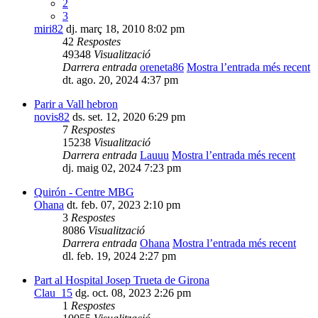
2
3
miri82
dj. març 18, 2010 8:02 pm
42
Respostes
49348
Visualització
Darrera entrada
oreneta86
Mostra l’entrada més recent
dt. ago. 20, 2024 4:37 pm
Parir a Vall hebron
novis82
ds. set. 12, 2020 6:29 pm
7
Respostes
15238
Visualització
Darrera entrada
Lauuu
Mostra l’entrada més recent
dj. maig 02, 2024 7:23 pm
Quirón - Centre MBG
Ohana
dt. feb. 07, 2023 2:10 pm
3
Respostes
8086
Visualització
Darrera entrada
Ohana
Mostra l’entrada més recent
dl. feb. 19, 2024 2:27 pm
Part al Hospital Josep Trueta de Girona
Clau_15
dg. oct. 08, 2023 2:26 pm
1
Respostes