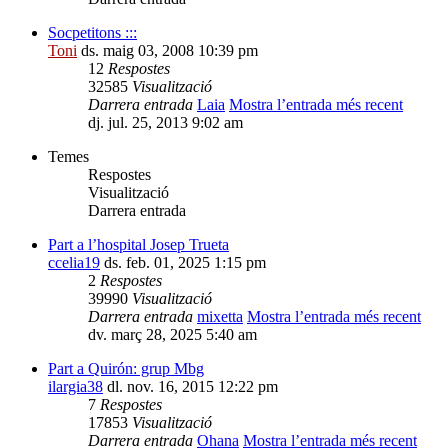
Socpetitons :::
Toni
ds. maig 03, 2008 10:39 pm
12
Respostes
32585
Visualització
Darrera entrada
Laia
Mostra l’entrada més recent
dj. jul. 25, 2013 9:02 am
Temes
Respostes
Visualització
Darrera entrada
Part a l’hospital Josep Trueta
ccelia19
ds. feb. 01, 2025 1:15 pm
2
Respostes
39990
Visualització
Darrera entrada
mixetta
Mostra l’entrada més recent
dv. març 28, 2025 5:40 am
Part a Quirón: grup Mbg
ilargia38
dl. nov. 16, 2015 12:22 pm
7
Respostes
17853
Visualització
Darrera entrada
Ohana
Mostra l’entrada més recent