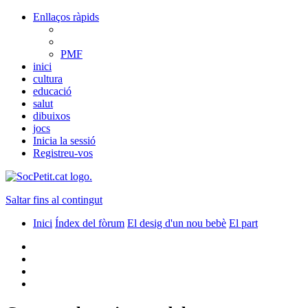
Enllaços ràpids
PMF
inici
cultura
educació
salut
dibuixos
jocs
Inicia la sessió
Registreu-vos
Saltar fins al contingut
Inici
Índex del fòrum
El desig d'un nou bebè
El part