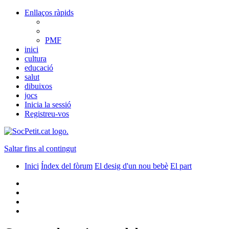
Enllaços ràpids
PMF
inici
cultura
educació
salut
dibuixos
jocs
Inicia la sessió
Registreu-vos
Saltar fins al contingut
Inici
Índex del fòrum
El desig d'un nou bebè
El part