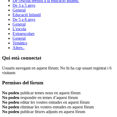
De l'escola bressol a la educació infantil.
De 3 a 5 anys
General
Educació Infantil
De 5 a 8 anys
General
L'escola
Extraescolars
General
Temàtics
Altres..
Qui està connectat
Usuaris navegant en aquest fòrum: No hi ha cap usuari registrat i 6
visitants
Permisos del fòrum
No podeu
publicar temes nous en aquest fòrum
No podeu
respondre en temes d’aquest fòrum
No podeu
editar les vostres entrades en aquest fòrum
No podeu
eliminar les vostres entrades en aquest fòrum
No podeu
publicar fitxers adjunts en aquest fòrum