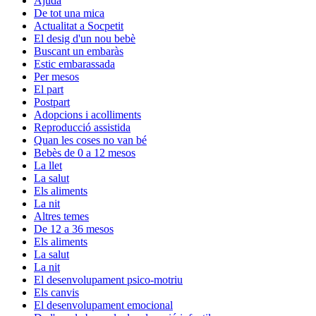
Ajuda
De tot una mica
Actualitat a Socpetit
El desig d'un nou bebè
Buscant un embaràs
Estic embarassada
Per mesos
El part
Postpart
Adopcions i acolliments
Reproducció assistida
Quan les coses no van bé
Bebès de 0 a 12 mesos
La llet
La salut
Els aliments
La nit
Altres temes
De 12 a 36 mesos
Els aliments
La salut
La nit
El desenvolupament psico-motriu
Els canvis
El desenvolupament emocional