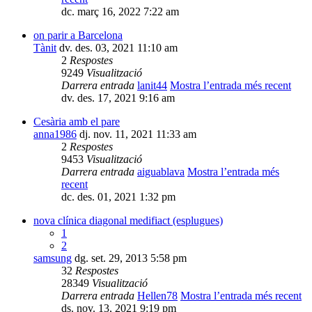
dc. març 16, 2022 7:22 am
on parir a Barcelona
Tànit
dv. des. 03, 2021 11:10 am
2
Respostes
9249
Visualització
Darrera entrada
lanit44
Mostra l’entrada més recent
dv. des. 17, 2021 9:16 am
Cesària amb el pare
anna1986
dj. nov. 11, 2021 11:33 am
2
Respostes
9453
Visualització
Darrera entrada
aiguablava
Mostra l’entrada més
recent
dc. des. 01, 2021 1:32 pm
nova clínica diagonal medifiact (esplugues)
1
2
samsung
dg. set. 29, 2013 5:58 pm
32
Respostes
28349
Visualització
Darrera entrada
Hellen78
Mostra l’entrada més recent
ds. nov. 13, 2021 9:19 pm