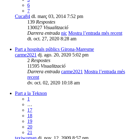
6
7
Cuca84
dl. març 03, 2014 7:52 pm
139
Respostes
130027
Visualització
Darrera entrada
nic
Mostra l’entrada més recent
dt. oct. 27, 2020 8:28 am
Part a hospitals públics Girona-Maresme
carme2021
dj. ago. 20, 2020 5:02 pm
2
Respostes
11595
Visualització
Darrera entrada
carme2021
Mostra l’entrada més
recent
dv. oct. 02, 2020 10:18 am
Part a la Teknon
1
…
17
18
19
20
21
taxiwoman
dj. nov. 12, 2009 8:57 pm