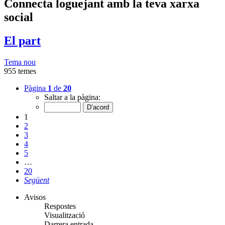
Connecta loguejant amb la teva xarxa
social
El part
Tema nou
955 temes
Pàgina
1
de
20
Saltar a la pàgina:
1
2
3
4
5
…
20
Següent
Avisos
Respostes
Visualització
Darrera entrada