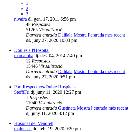
1
2
3
nivaira
dl. gen. 17, 2011 6:56 pm
48
Respostes
51265
Visualització
Darrera entrada
Dalilala
Mostra l’entrada més recent
ds. juny 27, 2020 10:03 pm
Doules a l'Hospital
mamaloba
dj. des. 04, 2014 7:40 pm
12
Respostes
15446
Visualització
Darrera entrada
Dalilala
Mostra l’entrada més recent
ds. juny 27, 2020 9:51 pm
Part Respectuós-Dubte Hospitals
SteffiFri
dj. juny 11, 2020 12:27 pm
1
Respostes
11040
Visualització
Darrera entrada
Gustineta
Mostra l’entrada més recent
dj. juny 11, 2020 3:12 pm
Hospital del Vendrell
malonsca
dc. feb. 19, 2020 9:20 pm