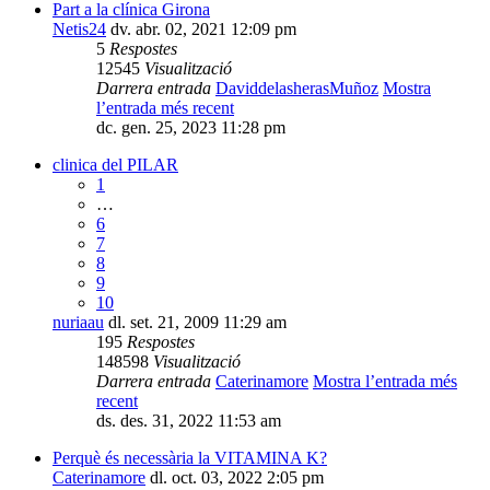
Part a la clínica Girona
Netis24
dv. abr. 02, 2021 12:09 pm
5
Respostes
12545
Visualització
Darrera entrada
DaviddelasherasMuñoz
Mostra
l’entrada més recent
dc. gen. 25, 2023 11:28 pm
clinica del PILAR
1
…
6
7
8
9
10
nuriaau
dl. set. 21, 2009 11:29 am
195
Respostes
148598
Visualització
Darrera entrada
Caterinamore
Mostra l’entrada més
recent
ds. des. 31, 2022 11:53 am
Perquè és necessària la VITAMINA K?
Caterinamore
dl. oct. 03, 2022 2:05 pm