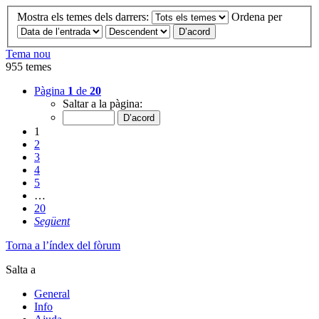
Mostra els temes dels darrers:
Ordena per
Tema nou
955 temes
Pàgina
1
de
20
Saltar a la pàgina:
1
2
3
4
5
…
20
Següent
Torna a l’índex del fòrum
Salta a
General
Info