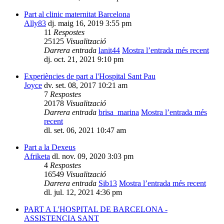
Part al clinic maternitat Barcelona
Ally83
dj. maig 16, 2019 3:55 pm
11
Respostes
25125
Visualització
Darrera entrada
lanit44
Mostra l’entrada més recent
dj. oct. 21, 2021 9:10 pm
Experiències de part a l'Hospital Sant Pau
Joyce
dv. set. 08, 2017 10:21 am
7
Respostes
20178
Visualització
Darrera entrada
brisa_marina
Mostra l’entrada més
recent
dl. set. 06, 2021 10:47 am
Part a la Dexeus
Afriketa
dl. nov. 09, 2020 3:03 pm
4
Respostes
16549
Visualització
Darrera entrada
Sib13
Mostra l’entrada més recent
dl. jul. 12, 2021 4:36 pm
PART A L'HOSPITAL DE BARCELONA -
ASSISTENCIA SANT