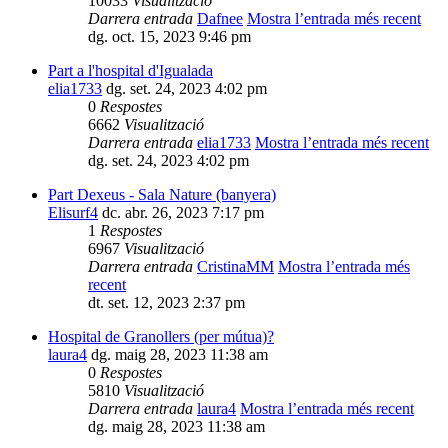
10033
Visualització
Darrera entrada
Dafnee
Mostra l’entrada més recent
dg. oct. 15, 2023 9:46 pm
Part a l'hospital d'Igualada
elia1733
dg. set. 24, 2023 4:02 pm
0
Respostes
6662
Visualització
Darrera entrada
elia1733
Mostra l’entrada més recent
dg. set. 24, 2023 4:02 pm
Part Dexeus - Sala Nature (banyera)
Elisurf4
dc. abr. 26, 2023 7:17 pm
1
Respostes
6967
Visualització
Darrera entrada
CristinaMM
Mostra l’entrada més
recent
dt. set. 12, 2023 2:37 pm
Hospital de Granollers (per mútua)?
laura4
dg. maig 28, 2023 11:38 am
0
Respostes
5810
Visualització
Darrera entrada
laura4
Mostra l’entrada més recent
dg. maig 28, 2023 11:38 am