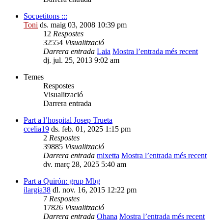
Socpetitons :::
Toni
ds. maig 03, 2008 10:39 pm
12
Respostes
32554
Visualització
Darrera entrada
Laia
Mostra l’entrada més recent
dj. jul. 25, 2013 9:02 am
Temes
Respostes
Visualització
Darrera entrada
Part a l’hospital Josep Trueta
ccelia19
ds. feb. 01, 2025 1:15 pm
2
Respostes
39885
Visualització
Darrera entrada
mixetta
Mostra l’entrada més recent
dv. març 28, 2025 5:40 am
Part a Quirón: grup Mbg
ilargia38
dl. nov. 16, 2015 12:22 pm
7
Respostes
17826
Visualització
Darrera entrada
Ohana
Mostra l’entrada més recent