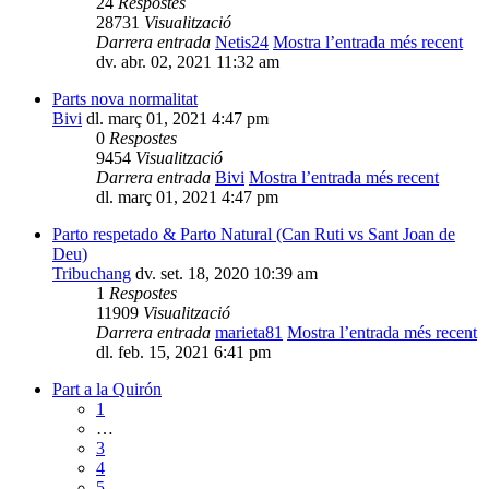
24
Respostes
28731
Visualització
Darrera entrada
Netis24
Mostra l’entrada més recent
dv. abr. 02, 2021 11:32 am
Parts nova normalitat
Bivi
dl. març 01, 2021 4:47 pm
0
Respostes
9454
Visualització
Darrera entrada
Bivi
Mostra l’entrada més recent
dl. març 01, 2021 4:47 pm
Parto respetado & Parto Natural (Can Ruti vs Sant Joan de
Deu)
Tribuchang
dv. set. 18, 2020 10:39 am
1
Respostes
11909
Visualització
Darrera entrada
marieta81
Mostra l’entrada més recent
dl. feb. 15, 2021 6:41 pm
Part a la Quirón
1
…
3
4
5