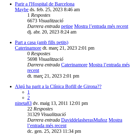
Parir a l'Hospital de Barcelona
Maybe
ds. feb. 25, 2023 8:46 am
1
Respostes
6673
Visualització
Darrera entrada
petipe
Mostra l’entrada més recent
dj. abr. 20, 2023 8:24 am
Part a casa (amb fills petits)
Caterinamore
dt. març 21, 2023 2:01 pm
0
Respostes
5698
Visualització
Darrera entrada
Caterinamore
Mostra l’entrada més
recent
dt. març 21, 2023 2:01 pm
Algú ha parit a la Clínica Bofill de Girona??
1
2
nineta83
dv. maig 13, 2011 12:01 pm
22
Respostes
31329
Visualització
Darrera entrada
DaviddelasherasMuñoz
Mostra
l’entrada més recent
dc. gen. 25, 2023 11:34 pm