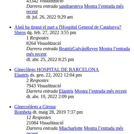
43342
Visualització
Darrera entrada
sandraesteva
Mostra l’entrada més
recent
dt. jul. 26, 2022 9:29 am
Algú ha tingut el part a l'Hospital General de Catalunya?
Sheos
dg. feb. 27, 2022 3:55 pm
1
Respostes
8264
Visualització
Darrera entrada
BeatrizGalvánReyes
Mostra l’entrada
més recent
dl. abr. 25, 2022 8:25 pm
Ginecòlegs HOSPITAL DE BARCELONA
Elantris
ds. gen. 22, 2022 12:04 pm
2
Respostes
7943
Visualització
Darrera entrada
Elantris
Mostra l’entrada més recent
dt. abr. 19, 2022 2:09 pm
Ginecoòlegs a Girona
Bombeta
dt. maig 28, 2019 7:37 pm
12
Respostes
21084
Visualització
Darrera entrada
Miacharlotte
Mostra l’entrada més
recent