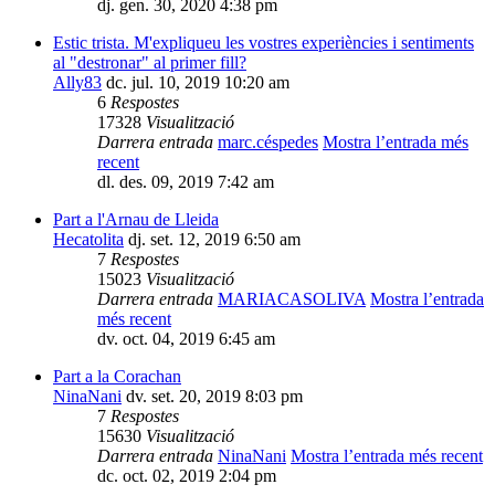
dj. gen. 30, 2020 4:38 pm
Estic trista. M'expliqueu les vostres experiències i sentiments
al "destronar" al primer fill?
Ally83
dc. jul. 10, 2019 10:20 am
6
Respostes
17328
Visualització
Darrera entrada
marc.céspedes
Mostra l’entrada més
recent
dl. des. 09, 2019 7:42 am
Part a l'Arnau de Lleida
Hecatolita
dj. set. 12, 2019 6:50 am
7
Respostes
15023
Visualització
Darrera entrada
MARIACASOLIVA
Mostra l’entrada
més recent
dv. oct. 04, 2019 6:45 am
Part a la Corachan
NinaNani
dv. set. 20, 2019 8:03 pm
7
Respostes
15630
Visualització
Darrera entrada
NinaNani
Mostra l’entrada més recent
dc. oct. 02, 2019 2:04 pm