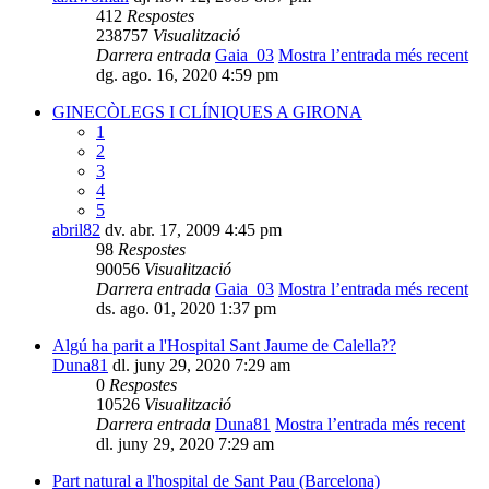
412
Respostes
238757
Visualització
Darrera entrada
Gaia_03
Mostra l’entrada més recent
dg. ago. 16, 2020 4:59 pm
GINECÒLEGS I CLÍNIQUES A GIRONA
1
2
3
4
5
abril82
dv. abr. 17, 2009 4:45 pm
98
Respostes
90056
Visualització
Darrera entrada
Gaia_03
Mostra l’entrada més recent
ds. ago. 01, 2020 1:37 pm
Algú ha parit a l'Hospital Sant Jaume de Calella??
Duna81
dl. juny 29, 2020 7:29 am
0
Respostes
10526
Visualització
Darrera entrada
Duna81
Mostra l’entrada més recent
dl. juny 29, 2020 7:29 am
Part natural a l'hospital de Sant Pau (Barcelona)