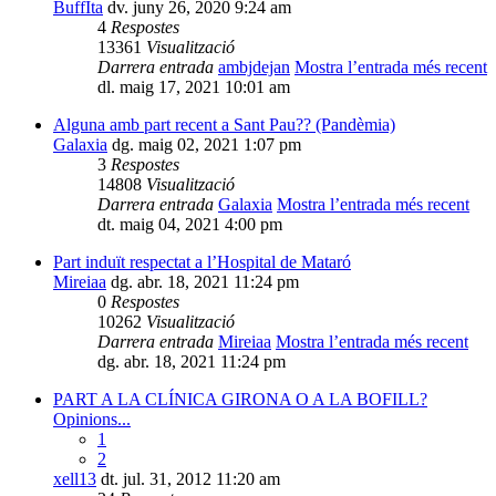
BuffIta
dv. juny 26, 2020 9:24 am
4
Respostes
13361
Visualització
Darrera entrada
ambjdejan
Mostra l’entrada més recent
dl. maig 17, 2021 10:01 am
Alguna amb part recent a Sant Pau?? (Pandèmia)
Galaxia
dg. maig 02, 2021 1:07 pm
3
Respostes
14808
Visualització
Darrera entrada
Galaxia
Mostra l’entrada més recent
dt. maig 04, 2021 4:00 pm
Part induït respectat a l’Hospital de Mataró
Mireiaa
dg. abr. 18, 2021 11:24 pm
0
Respostes
10262
Visualització
Darrera entrada
Mireiaa
Mostra l’entrada més recent
dg. abr. 18, 2021 11:24 pm
PART A LA CLÍNICA GIRONA O A LA BOFILL?
Opinions...
1
2
xell13
dt. jul. 31, 2012 11:20 am