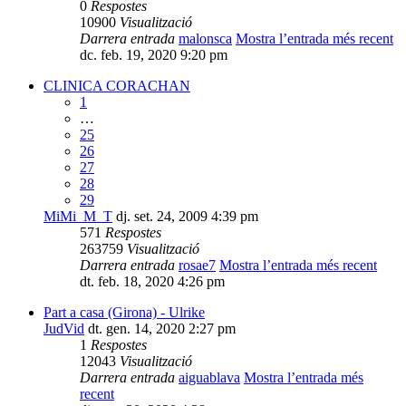
0
Respostes
10900
Visualització
Darrera entrada
malonsca
Mostra l’entrada més recent
dc. feb. 19, 2020 9:20 pm
CLINICA CORACHAN
1
…
25
26
27
28
29
MiMi_M_T
dj. set. 24, 2009 4:39 pm
571
Respostes
263759
Visualització
Darrera entrada
rosae7
Mostra l’entrada més recent
dt. feb. 18, 2020 4:26 pm
Part a casa (Girona) - Ulrike
JudVid
dt. gen. 14, 2020 2:27 pm
1
Respostes
12043
Visualització
Darrera entrada
aiguablava
Mostra l’entrada més
recent