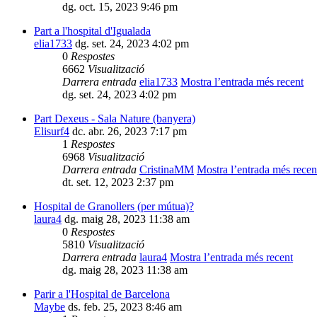
dg. oct. 15, 2023 9:46 pm
Part a l'hospital d'Igualada
elia1733
dg. set. 24, 2023 4:02 pm
0
Respostes
6662
Visualització
Darrera entrada
elia1733
Mostra l’entrada més recent
dg. set. 24, 2023 4:02 pm
Part Dexeus - Sala Nature (banyera)
Elisurf4
dc. abr. 26, 2023 7:17 pm
1
Respostes
6968
Visualització
Darrera entrada
CristinaMM
Mostra l’entrada més recen
dt. set. 12, 2023 2:37 pm
Hospital de Granollers (per mútua)?
laura4
dg. maig 28, 2023 11:38 am
0
Respostes
5810
Visualització
Darrera entrada
laura4
Mostra l’entrada més recent
dg. maig 28, 2023 11:38 am
Parir a l'Hospital de Barcelona
Maybe
ds. feb. 25, 2023 8:46 am