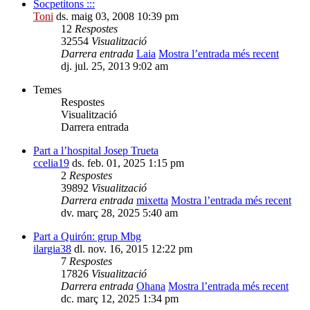
Socpetitons :::
Toni
ds. maig 03, 2008 10:39 pm
12
Respostes
32554
Visualització
Darrera entrada
Laia
Mostra l’entrada més recent
dj. jul. 25, 2013 9:02 am
Temes
Respostes
Visualització
Darrera entrada
Part a l’hospital Josep Trueta
ccelia19
ds. feb. 01, 2025 1:15 pm
2
Respostes
39892
Visualització
Darrera entrada
mixetta
Mostra l’entrada més recent
dv. març 28, 2025 5:40 am
Part a Quirón: grup Mbg
ilargia38
dl. nov. 16, 2015 12:22 pm
7
Respostes
17826
Visualització
Darrera entrada
Ohana
Mostra l’entrada més recent
dc. març 12, 2025 1:34 pm