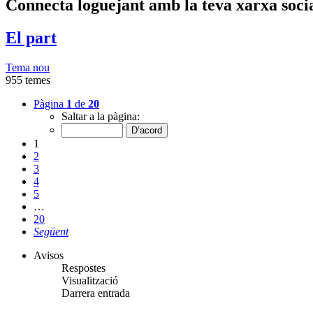
Connecta loguejant amb la teva xarxa soci
El part
Tema nou
955 temes
Pàgina
1
de
20
Saltar a la pàgina:
1
2
3
4
5
…
20
Següent
Avisos
Respostes
Visualització
Darrera entrada