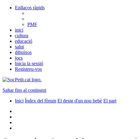
Enllaços ràpids
PMF
inici
cultura
educació
salut
dibuixos
jocs
Inicia la sessió
Registreu-vos
Saltar fins al contingut
Inici
Índex del fòrum
El desig d'un nou bebè
El part