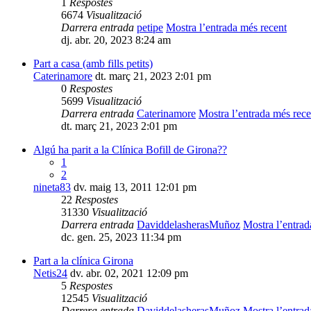
1
Respostes
6674
Visualització
Darrera entrada
petipe
Mostra l’entrada més recent
dj. abr. 20, 2023 8:24 am
Part a casa (amb fills petits)
Caterinamore
dt. març 21, 2023 2:01 pm
0
Respostes
5699
Visualització
Darrera entrada
Caterinamore
Mostra l’entrada més rece
dt. març 21, 2023 2:01 pm
Algú ha parit a la Clínica Bofill de Girona??
1
2
nineta83
dv. maig 13, 2011 12:01 pm
22
Respostes
31330
Visualització
Darrera entrada
DaviddelasherasMuñoz
Mostra l’entrad
dc. gen. 25, 2023 11:34 pm
Part a la clínica Girona
Netis24
dv. abr. 02, 2021 12:09 pm
5
Respostes
12545
Visualització
Darrera entrada
DaviddelasherasMuñoz
Mostra l’entrad