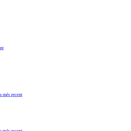
nt
a més recent
a més recent