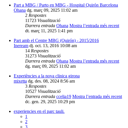
Part a MBG / Parto en MBG - Hospital Quirón Barcelona
Ohana
dg. març 09, 2025 11:02 am
2
Respostes
11723
Visualització
Darrera entrada
Ohana
Mostra l’entrada més recent
dt. març 11, 2025 1:41 pm
Part amb el Centre MBG (Quirón) - 2015/2016
Ineream
dj. oct. 13, 2016 10:08 am
14
Respostes
31273
Visualització
Darrera entrada
Ohana
Mostra l’entrada més recent
dg. març 09, 2025 11:02 am
Experiències a la nova clinica girona
mixetta
dg. des. 08, 2024 8:56 am
3
Respostes
10527
Visualització
Darrera entrada
ccelia19
Mostra l’entrada més recent
dc. gen. 29, 2025 10:29 pm
experiencies en el parc tauli.
1
2
3