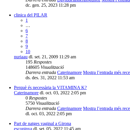
dc. gen. 25, 2023 11:28 pm
clinica del PILAR
1
…
6
7
8
9
10
nuriaau
dl. set. 21, 2009 11:29 am
195
Respostes
148605
Visualització
Darrera entrada
Caterinamore
Mostra l’entrada més rece
ds. des. 31, 2022 11:53 am
Perquè és necessària la VITAMINA K?
Caterinamore
dl. oct. 03, 2022 2:05 pm
0
Respostes
5750
Visualització
Darrera entrada
Caterinamore
Mostra l’entrada més rece
dl. oct. 03, 2022 2:05 pm
Part de natges vaginal a Girona
escopinya
dl. set. 05, 2022 11:45 am