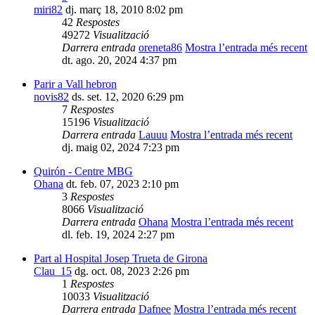
miri82
dj. març 18, 2010 8:02 pm
42
Respostes
49272
Visualització
Darrera entrada
oreneta86
Mostra l’entrada més recent
dt. ago. 20, 2024 4:37 pm
Parir a Vall hebron
novis82
ds. set. 12, 2020 6:29 pm
7
Respostes
15196
Visualització
Darrera entrada
Lauuu
Mostra l’entrada més recent
dj. maig 02, 2024 7:23 pm
Quirón - Centre MBG
Ohana
dt. feb. 07, 2023 2:10 pm
3
Respostes
8066
Visualització
Darrera entrada
Ohana
Mostra l’entrada més recent
dl. feb. 19, 2024 2:27 pm
Part al Hospital Josep Trueta de Girona
Clau_15
dg. oct. 08, 2023 2:26 pm
1
Respostes
10033
Visualització
Darrera entrada
Dafnee
Mostra l’entrada més recent