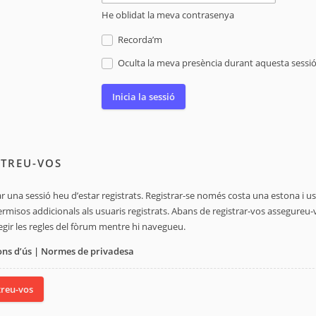
He oblidat la meva contrasenya
Recorda’m
Oculta la meva presència durant aquesta sessi
STREU-VOS
iar una sessió heu d’estar registrats. Registrar-se només costa una estona i
rmisos addicionals als usuaris registrats. Abans de registrar-vos assegureu-
legir les regles del fòrum mentre hi navegueu.
ons d’ús
|
Normes de privadesa
treu-vos