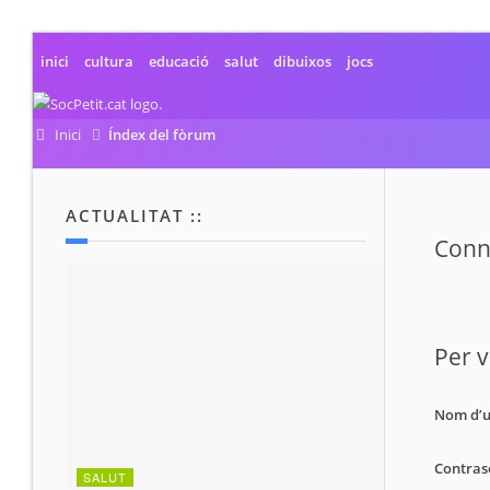
inici
cultura
educació
salut
dibuixos
jocs
Inici
Índex del fòrum
ACTUALITAT ::
Conne
Per v
Nom d’u
Contras