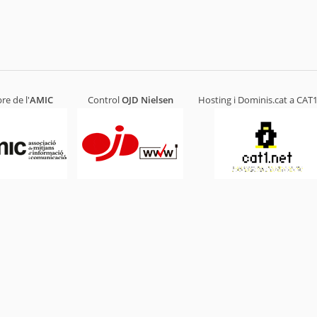
e de l'
AMIC
Control
OJD
Nielsen
Hosting i Dominis.cat a
CAT1