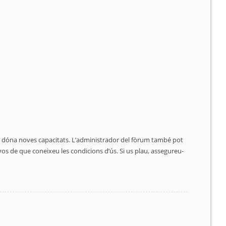
ó
 us dóna noves capacitats. L’administrador del fòrum també pot
vos de que coneixeu les condicions d’ús. Si us plau, assegureu-