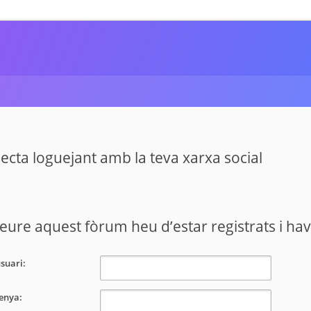
cta loguejant amb la teva xarxa social
eure aquest fòrum heu d’estar registrats i haver
suari:
enya: