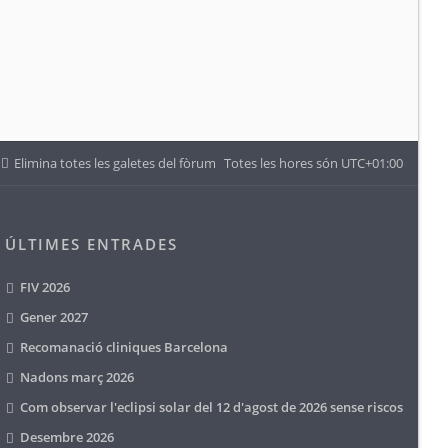
Elimina totes les galetes del fòrum
Totes les hores són
UTC+01:00
ÚLTIMES ENTRADES
FIV 2026
Gener 2027
Recomanació cliniques Barcelona
Nadons març 2026
Com observar l'eclipsi solar del 12 d'agost de 2026 sense riscos
Desembre 2026