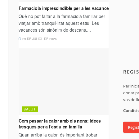
REGI
Per inic
donar pe
vos de l
Condici
Regis