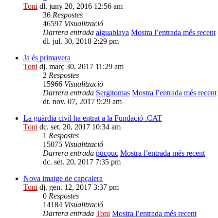
Toni
dl. juny 20, 2016 12:56 am
36
Respostes
46597
Visualització
Darrera entrada
aiguablava
Mostra l’entrada més recent
dl. jul. 30, 2018 2:29 pm
Ja és primavera
Toni
dj. març 30, 2017 11:29 am
2
Respostes
15966
Visualització
Darrera entrada
Sergitomas
Mostra l’entrada més recent
dt. nov. 07, 2017 9:29 am
La guàrdia civil ha entrat a la Fundació .CAT
Toni
dc. set. 20, 2017 10:34 am
1
Respostes
15075
Visualització
Darrera entrada
pucpuc
Mostra l’entrada més recent
dc. set. 20, 2017 7:35 pm
Nova imatge de capçalera
Toni
dj. gen. 12, 2017 3:37 pm
0
Respostes
14184
Visualització
Darrera entrada
Toni
Mostra l’entrada més recent