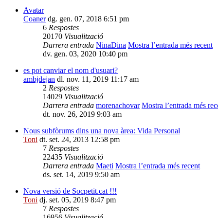
Avatar
Coaner
dg. gen. 07, 2018 6:51 pm
6
Respostes
20170
Visualització
Darrera entrada
NinaDina
Mostra l’entrada més recent
dv. gen. 03, 2020 10:40 pm
es pot canviar el nom d'usuari?
ambjdejan
dl. nov. 11, 2019 11:17 am
2
Respostes
14029
Visualització
Darrera entrada
morenachovar
Mostra l’entrada més rec
dt. nov. 26, 2019 9:03 am
Nous subfòrums dins una nova àrea: Vida Personal
Toni
dt. set. 24, 2013 12:58 pm
7
Respostes
22435
Visualització
Darrera entrada
Maeti
Mostra l’entrada més recent
ds. set. 14, 2019 9:50 am
Nova versió de Socpetit.cat !!!
Toni
dj. set. 05, 2019 8:47 pm
7
Respostes
16956
Visualització