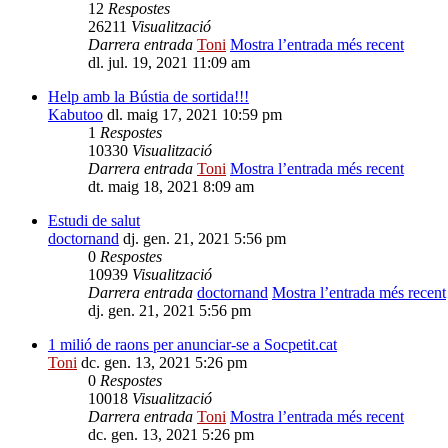
12
Respostes
26211
Visualització
Darrera entrada
Toni
Mostra l’entrada més recent
dl. jul. 19, 2021 11:09 am
Help amb la Bústia de sortida!!!
Kabutoo
dl. maig 17, 2021 10:59 pm
1
Respostes
10330
Visualització
Darrera entrada
Toni
Mostra l’entrada més recent
dt. maig 18, 2021 8:09 am
Estudi de salut
doctornand
dj. gen. 21, 2021 5:56 pm
0
Respostes
10939
Visualització
Darrera entrada
doctornand
Mostra l’entrada més recent
dj. gen. 21, 2021 5:56 pm
1 milió de raons per anunciar-se a Socpetit.cat
Toni
dc. gen. 13, 2021 5:26 pm
0
Respostes
10018
Visualització
Darrera entrada
Toni
Mostra l’entrada més recent
dc. gen. 13, 2021 5:26 pm