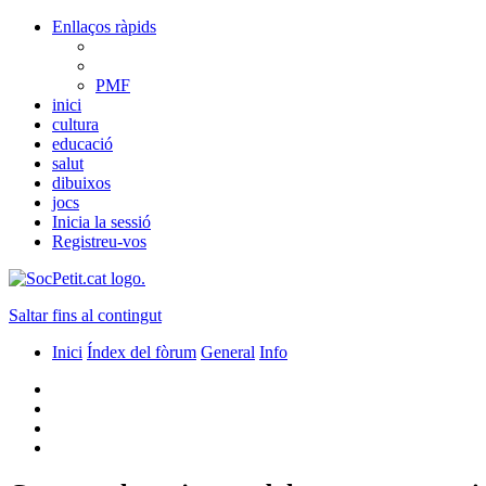
Enllaços ràpids
PMF
inici
cultura
educació
salut
dibuixos
jocs
Inicia la sessió
Registreu-vos
Saltar fins al contingut
Inici
Índex del fòrum
General
Info