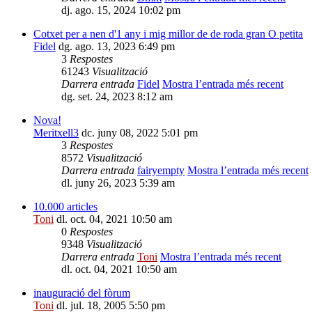
dj. ago. 15, 2024 10:02 pm
Cotxet per a nen d'1 any i mig millor de de roda gran O petita
Fidel
dg. ago. 13, 2023 6:49 pm
3
Respostes
61243
Visualització
Darrera entrada
Fidel
Mostra l’entrada més recent
dg. set. 24, 2023 8:12 am
Nova!
Meritxell3
dc. juny 08, 2022 5:01 pm
3
Respostes
8572
Visualització
Darrera entrada
fairyempty
Mostra l’entrada més recent
dl. juny 26, 2023 5:39 am
10.000 articles
Toni
dl. oct. 04, 2021 10:50 am
0
Respostes
9348
Visualització
Darrera entrada
Toni
Mostra l’entrada més recent
dl. oct. 04, 2021 10:50 am
inauguració del fòrum
Toni
dl. jul. 18, 2005 5:50 pm