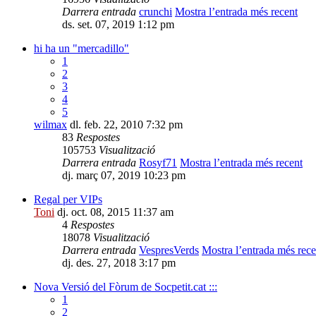
Darrera entrada
crunchi
Mostra l’entrada més recent
ds. set. 07, 2019 1:12 pm
hi ha un "mercadillo"
1
2
3
4
5
wilmax
dl. feb. 22, 2010 7:32 pm
83
Respostes
105753
Visualització
Darrera entrada
Rosyf71
Mostra l’entrada més recent
dj. març 07, 2019 10:23 pm
Regal per VIPs
Toni
dj. oct. 08, 2015 11:37 am
4
Respostes
18078
Visualització
Darrera entrada
VespresVerds
Mostra l’entrada més rece
dj. des. 27, 2018 3:17 pm
Nova Versió del Fòrum de Socpetit.cat :::
1
2