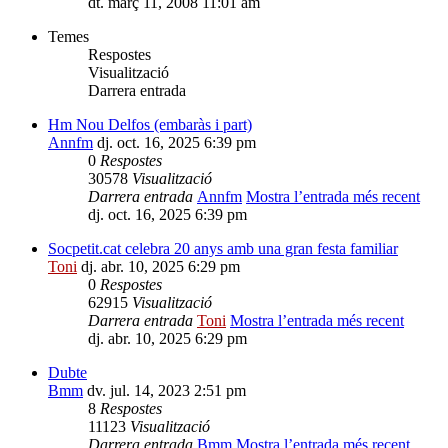
dt. març 11, 2008 11:01 am
Temes
Respostes
Visualització
Darrera entrada
Hm Nou Delfos (embaràs i part)
Annfm
dj. oct. 16, 2025 6:39 pm
0
Respostes
30578
Visualització
Darrera entrada
Annfm
Mostra l’entrada més recent
dj. oct. 16, 2025 6:39 pm
Socpetit.cat celebra 20 anys amb una gran festa familiar
Toni
dj. abr. 10, 2025 6:29 pm
0
Respostes
62915
Visualització
Darrera entrada
Toni
Mostra l’entrada més recent
dj. abr. 10, 2025 6:29 pm
Dubte
Bmm
dv. jul. 14, 2023 2:51 pm
8
Respostes
11123
Visualització
Darrera entrada
Bmm
Mostra l’entrada més recent