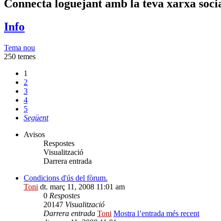
Connecta loguejant amb la teva xarxa soci
Info
Tema nou
250 temes
1
2
3
4
5
Següent
Avisos
Respostes
Visualització
Darrera entrada
Condicions d'ús del fòrum.
Toni
dt. març 11, 2008 11:01 am
0
Respostes
20147
Visualització
Darrera entrada
Toni
Mostra l’entrada més recent