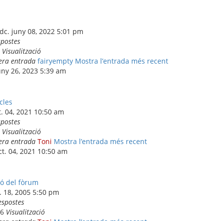
dc. juny 08, 2022 5:01 pm
spostes
9
Visualització
era entrada
fairyempty
Mostra l’entrada més recent
juny 26, 2023 5:39 am
cles
t. 04, 2021 10:50 am
spostes
3
Visualització
era entrada
Toni
Mostra l’entrada més recent
oct. 04, 2021 10:50 am
ó del fòrum
l. 18, 2005 5:50 pm
espostes
56
Visualització