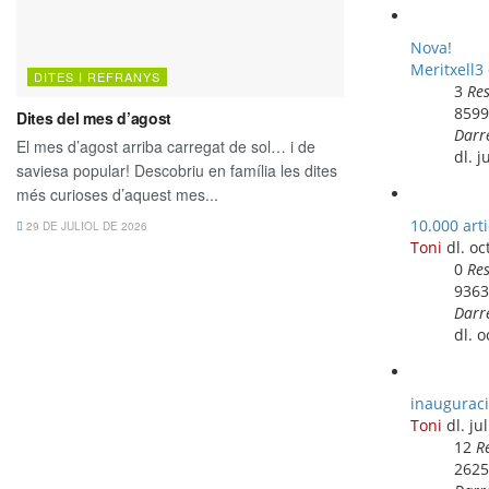
Nova!
Meritxell3
3
Re
859
Darr
dl. 
10.000 arti
Toni
dl. oc
0
Re
936
Darr
dl. 
inauguraci
Toni
dl. ju
12
R
262