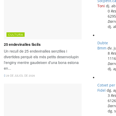
Socpetit.c
Toni
dj. a
0
Re
629
Darr
dj. 
Dubte
Bmm
dv. j
8
Re
111
Darr
dj. 
Cotxet per
Fidel
dg. a
3
Re
612
Darr
dg. 