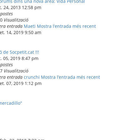
rums dins una nova àrea: Vida Personal
et. 24, 2013 12:58 pm
spostes
60
Visualització
era entrada
Maeti
Mostra l’entrada més recent
set. 14, 2019 9:50 am
 de Socpetit.cat !!!
t. 05, 2019 8:47 pm
spostes
87
Visualització
era entrada
crunchi
Mostra l’entrada més recent
set. 07, 2019 1:12 pm
mercadillo"