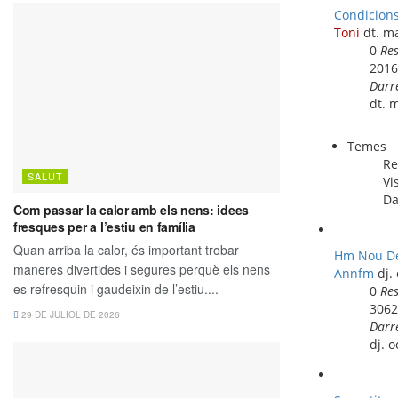
Condicions
Toni
dt. m
0
Re
201
Darr
dt. 
Temes
Re
Vi
Da
Hm Nou Del
Annfm
dj.
0
Re
306
Darr
dj. 