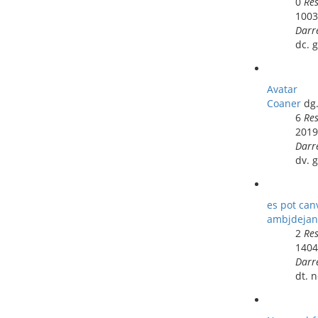
0
Re
100
Darr
dc. 
Avatar
Coaner
dg
6
Re
201
Darr
dv. 
es pot can
ambjdejan
2
Re
140
Darr
dt. 