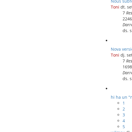
Nous subfò
Toni
dt. s
7
Re
224
Darr
ds. 
Nova versió
Toni
dj. se
7
Re
169
Darr
ds. 
hi ha un "
1
2
3
4
5