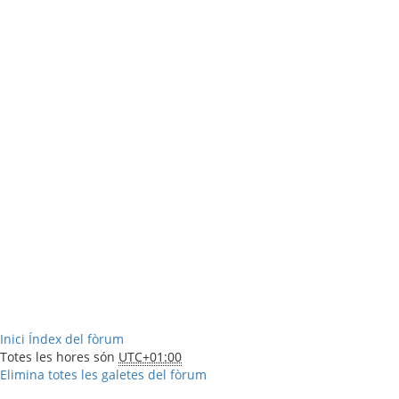
Inici
Índex del fòrum
Totes les hores són
UTC+01:00
Elimina totes les galetes del fòrum