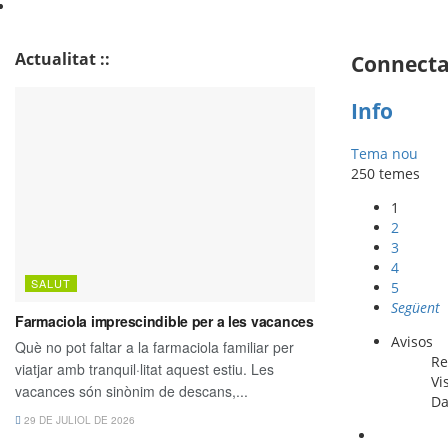
Actualitat ::
Connecta 
Info
Tema nou
250 temes
1
2
3
4
5
Següent
Avisos
Re
Vi
Da