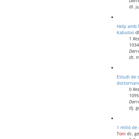
Darr
dl. j
Help amb l
Kabutoo
d
1
Re
103
Darr
dt. 
Estudi de 
doctornan
0
Re
109
Darr
dj. 
1 milió de
Toni
dc. g