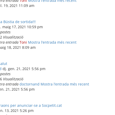
era entrada
Toni
Mostra l’entrada més recent
ul. 19, 2021 11:09 am
a Bústia de sortida!!!
l. maig 17, 2021 10:59 pm
spostes
42
Visualització
era entrada
Toni
Mostra l’entrada més recent
maig 18, 2021 8:09 am
salut
d
dj. gen. 21, 2021 5:56 pm
spostes
56
Visualització
era entrada
doctornand
Mostra l’entrada més recent
gen. 21, 2021 5:56 pm
 raons per anunciar-se a Socpetit.cat
en. 13, 2021 5:26 pm