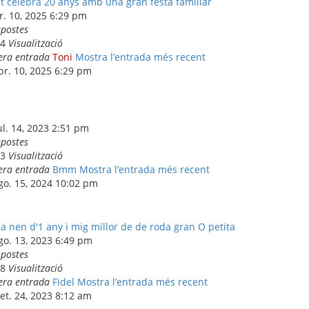
at celebra 20 anys amb una gran festa familiar
br. 10, 2025 6:29 pm
spostes
54
Visualització
era entrada
Toni
Mostra l’entrada més recent
abr. 10, 2025 6:29 pm
ul. 14, 2023 2:51 pm
spostes
63
Visualització
era entrada
Bmm
Mostra l’entrada més recent
ago. 15, 2024 10:02 pm
 a nen d'1 any i mig millor de de roda gran O petita
go. 13, 2023 6:49 pm
spostes
68
Visualització
era entrada
Fidel
Mostra l’entrada més recent
set. 24, 2023 8:12 am