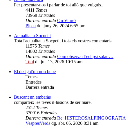
Per presentar-nos i parlar de tot alló que vulguis..
4411
Temes
73968
Entrades
Darrera entrada
On Viure?
Pipaa
dc. juny 26, 2024 6:55 pm
Actualitat a Socpetit
Tota l'actualitat a Socpetit i tots els vostres comentaris.
11575
Temes
14802
Entrades
Darrera entrada
Com observar l'eclipsi solar …
Toni
dl. jul. 13, 2026 10:15 am
El desig d'un nou bebè
Temes
Entrades
Darrera entrada
Buscant un embaràs
comparteix les teves il·lusions de ser mare.
2552
Temes
370916
Entrades
Darrera entrada
Re: HISTEROSALPINGOGRAFIA
VespresVerds
dg. abr. 05, 2026 8:31 am