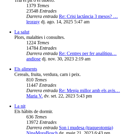
Tria el pit o el biberó.
1379
Temes
23548
Entrades
Darrera entrada
Re: Crisi lactància 3 mesos? …
leorasy
dj. ago. 14, 2025 5:47 am
La salut
Plors, malalties i consultes.
1224
Temes
14784
Entrades
Darrera entrada
Re: Centres per fer analítiqu…
andiose
dj. nov. 30, 2023 2:19 am
Els aliments
Cereals, fruita, verdura, carn i peix.
810
Temes
11447
Entrades
Darrera entrada
Re: Menja millor amb els avis…
Maria V.
dv. set. 22, 2023 5:43 pm
La nit
Els hàbits de dormir.
636
Temes
13972
Entrades
Darrera entrada
Son i mudesa (traqueotomia)
NinaMoraBosch
dg. maig 21, 2023 6:43 pm