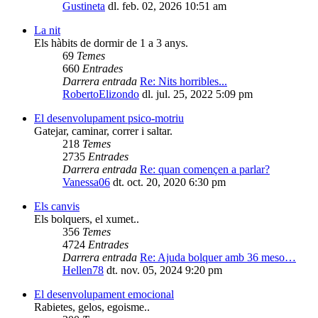
Gustineta
dl. feb. 02, 2026 10:51 am
La nit
Els hàbits de dormir de 1 a 3 anys.
69
Temes
660
Entrades
Darrera entrada
Re: Nits horribles...
RobertoElizondo
dl. jul. 25, 2022 5:09 pm
El desenvolupament psico-motriu
Gatejar, caminar, correr i saltar.
218
Temes
2735
Entrades
Darrera entrada
Re: quan començen a parlar?
Vanessa06
dt. oct. 20, 2020 6:30 pm
Els canvis
Els bolquers, el xumet..
356
Temes
4724
Entrades
Darrera entrada
Re: Ajuda bolquer amb 36 meso…
Hellen78
dt. nov. 05, 2024 9:20 pm
El desenvolupament emocional
Rabietes, gelos, egoisme..