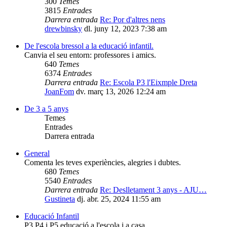
300
Temes
3815
Entrades
Darrera entrada
Re: Por d'altres nens
drewbinsky
dl. juny 12, 2023 7:38 am
De l'escola bressol a la educació infantil.
Canvia el seu entorn: professores i amics.
640
Temes
6374
Entrades
Darrera entrada
Re: Escola P3 l'Eixmple Dreta
JoanFom
dv. març 13, 2026 12:24 am
De 3 a 5 anys
Temes
Entrades
Darrera entrada
General
Comenta les teves experiències, alegries i dubtes.
680
Temes
5540
Entrades
Darrera entrada
Re: Deslletament 3 anys - AJU…
Gustineta
dj. abr. 25, 2024 11:55 am
Educació Infantil
P3 P4 i P5 educació a l'escola i a casa.