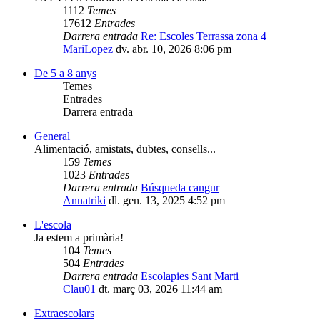
1112
Temes
17612
Entrades
Darrera entrada
Re: Escoles Terrassa zona 4
MariLopez
dv. abr. 10, 2026 8:06 pm
De 5 a 8 anys
Temes
Entrades
Darrera entrada
General
Alimentació, amistats, dubtes, consells...
159
Temes
1023
Entrades
Darrera entrada
Búsqueda cangur
Annatriki
dl. gen. 13, 2025 4:52 pm
L'escola
Ja estem a primària!
104
Temes
504
Entrades
Darrera entrada
Escolapies Sant Marti
Clau01
dt. març 03, 2026 11:44 am
Extraescolars