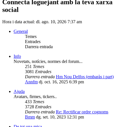
Connecta loguejant amb la teva xarxa
social
Hora i data actual: dl. ago. 10, 2026 7:37 am
General
Temes
Entrades
Darrera entrada
Info
Novetats, notícies, normes del forum...
251
Temes
3081
Entrades
Darrera entrada
Hm Nou Delfos (embaràs i part)
Annfm
dj. oct. 16, 2025 6:39 pm
Ajuda
Avatars, firmes, tickers..
433
Temes
3728
Entrades
Darrera entrada
Re: Rectificar ordre cognoms
Bmm
dg. set. 10, 2023 12:31 pm
De tot una mica