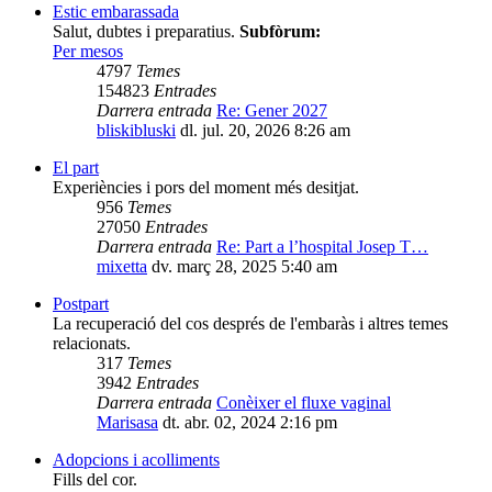
Estic embarassada
Salut, dubtes i preparatius.
Subfòrum:
Per mesos
4797
Temes
154823
Entrades
Darrera entrada
Re: Gener 2027
bliskibluski
dl. jul. 20, 2026 8:26 am
El part
Experiències i pors del moment més desitjat.
956
Temes
27050
Entrades
Darrera entrada
Re: Part a l’hospital Josep T…
mixetta
dv. març 28, 2025 5:40 am
Postpart
La recuperació del cos després de l'embaràs i altres temes
relacionats.
317
Temes
3942
Entrades
Darrera entrada
Conèixer el fluxe vaginal
Marisasa
dt. abr. 02, 2024 2:16 pm
Adopcions i acolliments
Fills del cor.