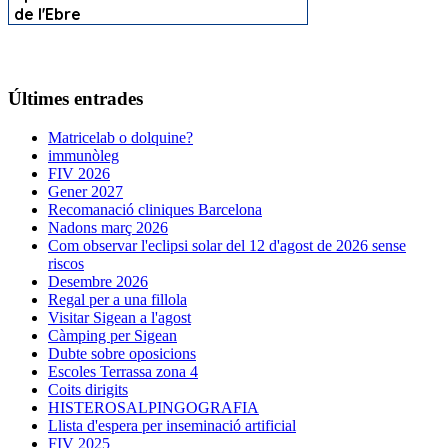
Últimes entrades
Matricelab o dolquine?
immunòleg
FIV 2026
Gener 2027
Recomanació cliniques Barcelona
Nadons març 2026
Com observar l'eclipsi solar del 12 d'agost de 2026 sense
riscos
Desembre 2026
Regal per a una fillola
Visitar Sigean a l'agost
Càmping per Sigean
Dubte sobre oposicions
Escoles Terrassa zona 4
Coits dirigits
HISTEROSALPINGOGRAFIA
Llista d'espera per inseminació artificial
FIV 2025