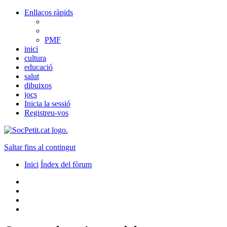
Enllaços ràpids
PMF
inici
cultura
educació
salut
dibuixos
jocs
Inicia la sessió
Registreu-vos
Saltar fins al contingut
Inici
Índex del fòrum