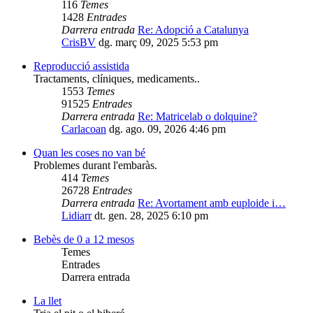
116
Temes
1428
Entrades
Darrera entrada
Re: Adopció a Catalunya
CrisBV
dg. març 09, 2025 5:53 pm
Reproducció assistida
Tractaments, clíniques, medicaments..
1553
Temes
91525
Entrades
Darrera entrada
Re: Matricelab o dolquine?
Carlacoan
dg. ago. 09, 2026 4:46 pm
Quan les coses no van bé
Problemes durant l'embaràs.
414
Temes
26728
Entrades
Darrera entrada
Re: Avortament amb euploide i…
Lidiarr
dt. gen. 28, 2025 6:10 pm
Bebès de 0 a 12 mesos
Temes
Entrades
Darrera entrada
La llet