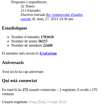
Propostes i experiències.
32
Temes
213
Entrades
Darrera entrada
Re: extraescolar d'angles
ozeraic
dl. març 27, 2023 10:36 pm
Estadístiques
Nombre d’entrades
1792618
Nombre de temes
56157
Nombre de membres
22449
El membre més recent és
EvaGoSan
Aniversaris
Avui no hi ha cap aniversari
Qui està connectat
En total hi ha
272
usuaris connectats :: 2 registrats, 0 ocults i 270
visitants
Usuaris registrats:
Bing [Bot]
,
Google [Bot]