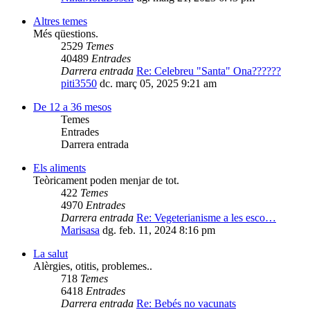
Altres temes
Més qüestions.
2529
Temes
40489
Entrades
Darrera entrada
Re: Celebreu "Santa" Ona??????
piti3550
dc. març 05, 2025 9:21 am
De 12 a 36 mesos
Temes
Entrades
Darrera entrada
Els aliments
Teòricament poden menjar de tot.
422
Temes
4970
Entrades
Darrera entrada
Re: Vegeterianisme a les esco…
Marisasa
dg. feb. 11, 2024 8:16 pm
La salut
Alèrgies, otitis, problemes..
718
Temes
6418
Entrades
Darrera entrada
Re: Bebés no vacunats