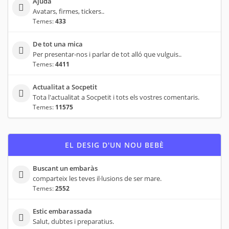
Ajuda
Avatars, firmes, tickers..
Temes:
433
De tot una mica
Per presentar-nos i parlar de tot alló que vulguis..
Temes:
4411
Actualitat a Socpetit
Tota l'actualitat a Socpetit i tots els vostres comentaris.
Temes:
11575
EL DESIG D'UN NOU BEBÈ
Buscant un embaràs
comparteix les teves il·lusions de ser mare.
Temes:
2552
Estic embarassada
Salut, dubtes i preparatius.