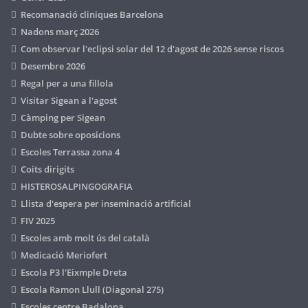
Recomanació cliniques Barcelona
Nadons març 2026
Com observar l'eclipsi solar del 12 d'agost de 2026 sense riscos
Desembre 2026
Regal per a una fillola
Visitar Sigean a l'agost
Càmping per Sigean
Dubte sobre oposicions
Escoles Terrassa zona 4
Coits dirigits
HISTEROSALPINGOGRAFIA
Llista d'espera per inseminació artificial
FIV 2025
Escoles amb molt ús del català
Medicació Meriofert
Escola P3 l'Eixmple Dreta
Escola Ramon Llull (Diagonal 275)
Escoles centre Badalona