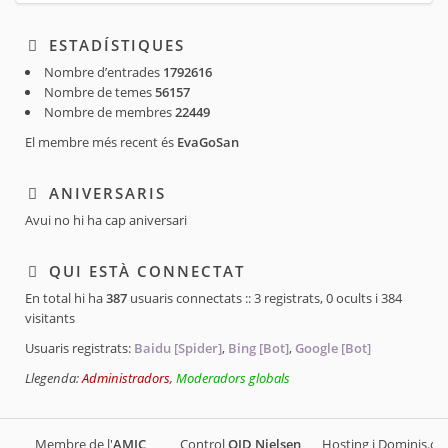
ESTADÍSTIQUES
Nombre d’entrades
1792616
Nombre de temes
56157
Nombre de membres
22449
El membre més recent és
EvaGoSan
ANIVERSARIS
Avui no hi ha cap aniversari
QUI ESTÀ CONNECTAT
En total hi ha
387
usuaris connectats :: 3 registrats, 0 ocults i 384
visitants
Usuaris registrats:
Baidu [Spider]
,
Bing [Bot]
,
Google [Bot]
Llegenda:
Administradors
,
Moderadors globals
Membre de l'
AMIC
Control
OJD
Nielsen
Hosting i Dominis.cat