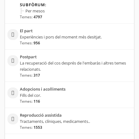
SUBFÒRUM:
Per mesos
Temes:
4797
El part
Experiències i pors del moment més desitjat.
Temes:
956
Postpart
La recuperació del cos després de l'embaràs i altres temes
relacionats.
Temes:
317
Adopcions i acolliments
Fills del cor.
Temes:
116
Reproducció assistida
Tractaments, clíniques, medicaments..
Temes:
1553