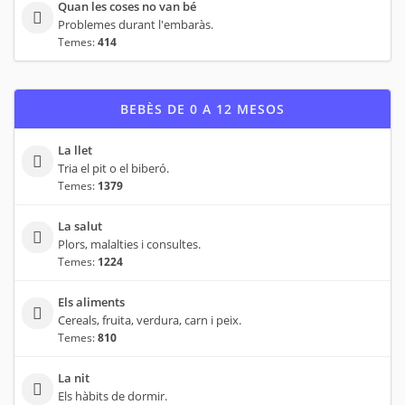
Quan les coses no van bé
Problemes durant l'embaràs.
Temes:
414
BEBÈS DE 0 A 12 MESOS
La llet
Tria el pit o el biberó.
Temes:
1379
La salut
Plors, malalties i consultes.
Temes:
1224
Els aliments
Cereals, fruita, verdura, carn i peix.
Temes:
810
La nit
Els hàbits de dormir.