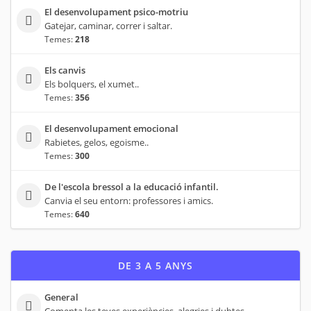
El desenvolupament psico-motriu
Gatejar, caminar, correr i saltar.
Temes:
218
Els canvis
Els bolquers, el xumet..
Temes:
356
El desenvolupament emocional
Rabietes, gelos, egoisme..
Temes:
300
De l'escola bressol a la educació infantil.
Canvia el seu entorn: professores i amics.
Temes:
640
DE 3 A 5 ANYS
General
Comenta les teves experiències, alegries i dubtes.