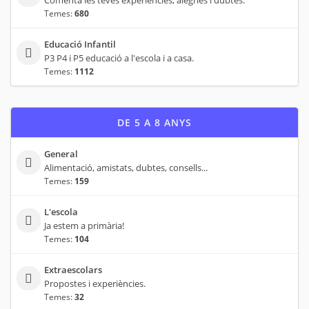
Temes:
680
Educació Infantil
P3 P4 i P5 educació a l'escola i a casa.
Temes:
1112
DE 5 A 8 ANYS
General
Alimentació, amistats, dubtes, consells...
Temes:
159
L'escola
Ja estem a primària!
Temes:
104
Extraescolars
Propostes i experiències.
Temes:
32