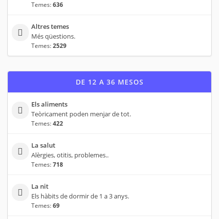
Temes:
636
Altres temes
Més qüestions.
Temes:
2529
DE 12 A 36 MESOS
Els aliments
Teòricament poden menjar de tot.
Temes:
422
La salut
Alèrgies, otitis, problemes..
Temes:
718
La nit
Els hàbits de dormir de 1 a 3 anys.
Temes:
69