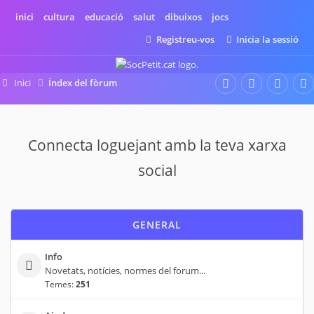
inici
cultura
educació
salut
dibuixos
jocs
Registreu-vos
Inicia la sessió
Inici
Índex del fòrum
Connecta loguejant amb la teva xarxa
social
GENERAL
Info
Novetats, notícies, normes del forum...
Temes:
251