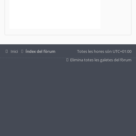
Inici
Índex del fòrum
Totes les hores són
UTC+01:00
Elimina totes les galetes del fòrum