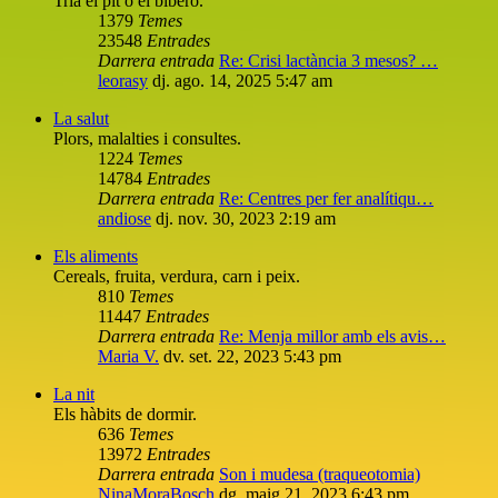
Tria el pit o el biberó.
1379
Temes
23548
Entrades
Darrera entrada
Re: Crisi lactància 3 mesos? …
leorasy
dj. ago. 14, 2025 5:47 am
La salut
Plors, malalties i consultes.
1224
Temes
14784
Entrades
Darrera entrada
Re: Centres per fer analítiqu…
andiose
dj. nov. 30, 2023 2:19 am
Els aliments
Cereals, fruita, verdura, carn i peix.
810
Temes
11447
Entrades
Darrera entrada
Re: Menja millor amb els avis…
Maria V.
dv. set. 22, 2023 5:43 pm
La nit
Els hàbits de dormir.
636
Temes
13972
Entrades
Darrera entrada
Son i mudesa (traqueotomia)
NinaMoraBosch
dg. maig 21, 2023 6:43 pm