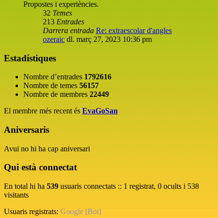
Propostes i experiències.
32
Temes
213
Entrades
Darrera entrada
Re: extraescolar d'angles
ozeraic
dl. març 27, 2023 10:36 pm
Estadístiques
Nombre d’entrades
1792616
Nombre de temes
56157
Nombre de membres
22449
El membre més recent és
EvaGoSan
Aniversaris
Avui no hi ha cap aniversari
Qui està connectat
En total hi ha
539
usuaris connectats :: 1 registrat, 0 ocults i 538
visitants
Usuaris registrats:
Google [Bot]