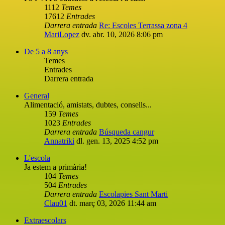
1112
Temes
17612
Entrades
Darrera entrada
Re: Escoles Terrassa zona 4
MariLopez
dv. abr. 10, 2026 8:06 pm
De 5 a 8 anys
Temes
Entrades
Darrera entrada
General
Alimentació, amistats, dubtes, consells...
159
Temes
1023
Entrades
Darrera entrada
Búsqueda cangur
Annatriki
dl. gen. 13, 2025 4:52 pm
L'escola
Ja estem a primària!
104
Temes
504
Entrades
Darrera entrada
Escolapies Sant Marti
Clau01
dt. març 03, 2026 11:44 am
Extraescolars