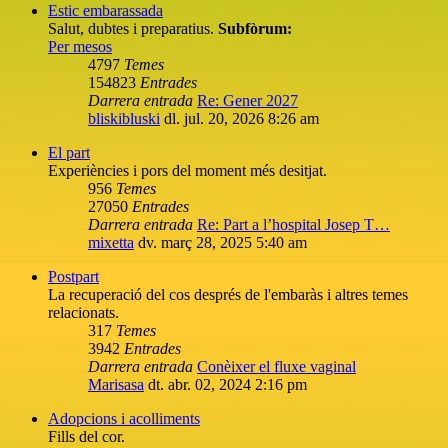
Estic embarassada
Salut, dubtes i preparatius.
Subfòrum:
Per mesos
4797
Temes
154823
Entrades
Darrera entrada
Re: Gener 2027
bliskibluski
dl. jul. 20, 2026 8:26 am
El part
Experiències i pors del moment més desitjat.
956
Temes
27050
Entrades
Darrera entrada
Re: Part a l’hospital Josep T…
mixetta
dv. març 28, 2025 5:40 am
Postpart
La recuperació del cos després de l'embaràs i altres temes
relacionats.
317
Temes
3942
Entrades
Darrera entrada
Conèixer el fluxe vaginal
Marisasa
dt. abr. 02, 2024 2:16 pm
Adopcions i acolliments
Fills del cor.