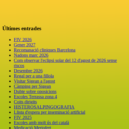
Últimes entrades
FIV 2026
Gener 2027
Recomanació cliniques Barcelona
Nadons març 2026
Com observar l'eclipsi solar del 12 d'agost de 2026 sense
riscos
Desembre 2026
Regal per a una fillola
Visitar Sigean a l'agost
Càmping per Sigean
Dubte sobre oposicions
Escoles Terrassa zona 4
Coits dirigits
HISTEROSALPINGOGRAFIA
Llista d'espera per inseminació artificial
FIV 2025
Escoles amb molt ús del català
Medicació Meriofert