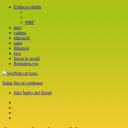
Enllaços ràpids
PMF
inici
cultura
educació
salut
dibuixos
jocs
Inicia la sessió
Registreu-vos
Saltar fins al contingut
Inici
Índex del fòrum