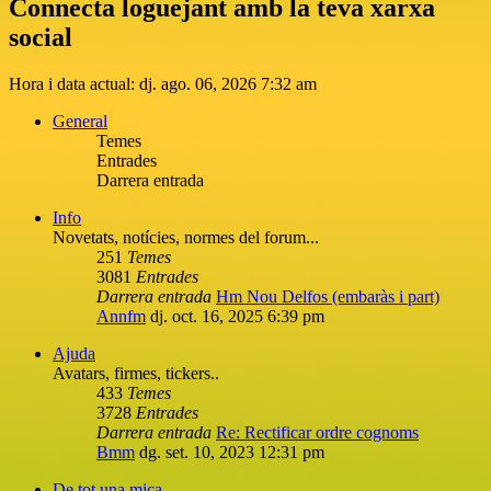
Connecta loguejant amb la teva xarxa
social
Hora i data actual: dj. ago. 06, 2026 7:32 am
General
Temes
Entrades
Darrera entrada
Info
Novetats, notícies, normes del forum...
251
Temes
3081
Entrades
Darrera entrada
Hm Nou Delfos (embaràs i part)
Annfm
dj. oct. 16, 2025 6:39 pm
Ajuda
Avatars, firmes, tickers..
433
Temes
3728
Entrades
Darrera entrada
Re: Rectificar ordre cognoms
Bmm
dg. set. 10, 2023 12:31 pm
De tot una mica