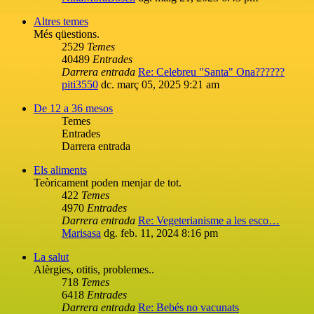
Altres temes
Més qüestions.
2529
Temes
40489
Entrades
Darrera entrada
Re: Celebreu "Santa" Ona??????
piti3550
dc. març 05, 2025 9:21 am
De 12 a 36 mesos
Temes
Entrades
Darrera entrada
Els aliments
Teòricament poden menjar de tot.
422
Temes
4970
Entrades
Darrera entrada
Re: Vegeterianisme a les esco…
Marisasa
dg. feb. 11, 2024 8:16 pm
La salut
Alèrgies, otitis, problemes..
718
Temes
6418
Entrades
Darrera entrada
Re: Bebés no vacunats