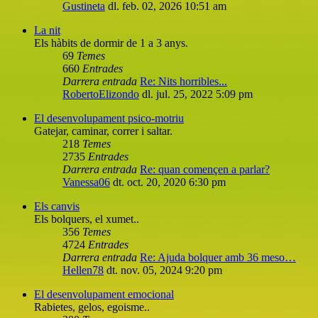
Gustineta
dl. feb. 02, 2026 10:51 am
La nit
Els hàbits de dormir de 1 a 3 anys.
69
Temes
660
Entrades
Darrera entrada
Re: Nits horribles...
RobertoElizondo
dl. jul. 25, 2022 5:09 pm
El desenvolupament psico-motriu
Gatejar, caminar, correr i saltar.
218
Temes
2735
Entrades
Darrera entrada
Re: quan començen a parlar?
Vanessa06
dt. oct. 20, 2020 6:30 pm
Els canvis
Els bolquers, el xumet..
356
Temes
4724
Entrades
Darrera entrada
Re: Ajuda bolquer amb 36 meso…
Hellen78
dt. nov. 05, 2024 9:20 pm
El desenvolupament emocional
Rabietes, gelos, egoisme..