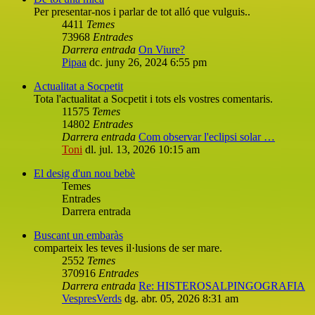
Per presentar-nos i parlar de tot alló que vulguis..
4411
Temes
73968
Entrades
Darrera entrada
On Viure?
Pipaa
dc. juny 26, 2024 6:55 pm
Actualitat a Socpetit
Tota l'actualitat a Socpetit i tots els vostres comentaris.
11575
Temes
14802
Entrades
Darrera entrada
Com observar l'eclipsi solar …
Toni
dl. jul. 13, 2026 10:15 am
El desig d'un nou bebè
Temes
Entrades
Darrera entrada
Buscant un embaràs
comparteix les teves il·lusions de ser mare.
2552
Temes
370916
Entrades
Darrera entrada
Re: HISTEROSALPINGOGRAFIA
VespresVerds
dg. abr. 05, 2026 8:31 am