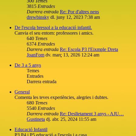
300
Temes
3815
Entrades
Darrera entrada
Re: Por d'altres nens
drewbinsky
dl. juny 12, 2023 7:38 am
De l'escola bressol a la educació infantil.
Canvia el seu entorn: professores i amics.
640
Temes
6374
Entrades
Darrera entrada
Re: Escola P3 l'Eixmple Dreta
JoanFom
dv. març 13, 2026 12:24 am
De 3 a 5 anys
Temes
Entrades
Darrera entrada
General
Comenta les teves experiències, alegries i dubtes.
680
Temes
5540
Entrades
Darrera entrada
Re: Deslletament 3 anys - AJU…
Gustineta
dj. abr. 25, 2024 11:55 am
Educació Infantil
P3 P4 i P5 educació a l'escola i a casa.