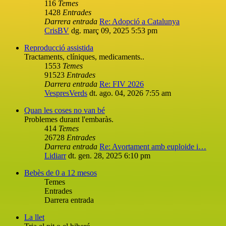
116
Temes
1428
Entrades
Darrera entrada
Re: Adopció a Catalunya
CrisBV
dg. març 09, 2025 5:53 pm
Reproducció assistida
Tractaments, clíniques, medicaments..
1553
Temes
91523
Entrades
Darrera entrada
Re: FIV 2026
VespresVerds
dt. ago. 04, 2026 7:55 am
Quan les coses no van bé
Problemes durant l'embaràs.
414
Temes
26728
Entrades
Darrera entrada
Re: Avortament amb euploide i…
Lidiarr
dt. gen. 28, 2025 6:10 pm
Bebès de 0 a 12 mesos
Temes
Entrades
Darrera entrada
La llet