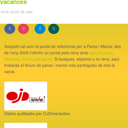
vacances
29 DE JULIOL DE 2026
Socpetit.cat som el portal de referència per a Pares i Mares; des
de l'any 2005 t'oferim un portal pels nens amb
agenda
,
jocs
,
dibuixos
,
fòrum pels pares
. Si busques, esperes o en tens, aquí
trobaràs el fòrum de pares i mares més participatiu de tota la
xarxa.
Dades auditades per OJDinteractiva