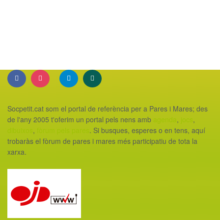
Socpetit.cat som el portal de referència per a Pares i Mares; des
de l'any 2005 t'oferim un portal pels nens amb
agenda
,
jocs
,
dibuixos
,
fòrum pels pares
. Si busques, esperes o en tens, aquí
trobaràs el fòrum de pares i mares més participatiu de tota la
xarxa.