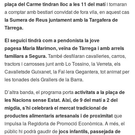
plaça del Carme tindran lloc a les 11 del matí
i tornaran
a comptar amb bestiari convidat de fora vila, en aquest cas
la Sumera de Reus juntament amb la Targafera de
Tàrrega.
El seguici tindrà com a pendonista la jove
pagesa Maria Marimon, veïna de Tàrrega i amb arrels
familiars a Segura.
També desfilaran cavalleries, carros,
tractors i carrosses junt amb Lo Tossino, la Verreta, els
Cavalletsde Guixanet, la Fal·lera Gegantera, tot animat per
les tonades dels Grallers de la Barra.
D’altra banda, el programa porta
activitats a la plaça de
les Nacions sense Estat. Així, de 9 del matí a 2 del
migdia, s’hi celebrarà el mercat tradicional de
productes alimentaris artesanals i de proximitat
que
impulsa la Regidoria de Promoció Econòmica. A més, el
públic hi podrà gaudir de
jocs infantils, passejada de