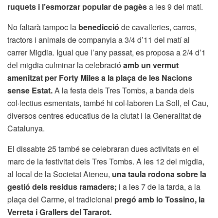
ruquets i l’esmorzar popular de pagès
a les 9 del matí.
No faltarà tampoc la
benedicció
de cavalleries, carros,
tractors i animals de companyia a 3/4 d’11 del matí al
carrer Migdia. Igual que l’any passat, es proposa a 2/4 d’1
del migdia culminar la celebració
amb un vermut
amenitzat per Forty Miles a la plaça de les Nacions
sense Estat.
A la festa dels Tres Tombs, a banda dels
col·lectius esmentats, també hi col·laboren La Soll, el Cau,
diversos centres educatius de la ciutat i la Generalitat de
Catalunya.
El dissabte 25 també se celebraran dues activitats en el
marc de la festivitat dels Tres Tombs. A les 12 del migdia,
al local de la Societat Ateneu,
una taula rodona sobre la
gestió dels residus ramaders;
i a les 7 de la tarda, a la
plaça del Carme, el tradicional
pregó amb lo Tossino, la
Verreta i Grallers del Tararot.