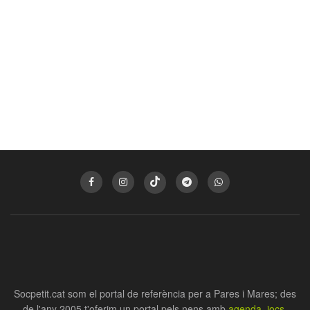
Socpetit.cat som el portal de referència per a Pares i Mares; des
de l'any 2005 t'oferim un portal pels nens amb
agenda
,
jocs
,