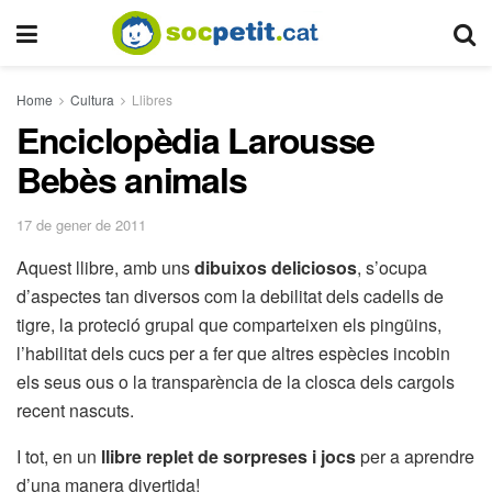
Home
Cultura
Llibres
Enciclopèdia Larousse
Bebès animals
17 de gener de 2011
Aquest llibre, amb uns
dibuixos deliciosos
, s’ocupa
d’aspectes tan diversos com la debilitat dels cadells de
tigre, la proteció grupal que comparteixen els pingüins,
l’habilitat dels cucs per a fer que altres espècies incobin
els seus ous o la transparència de la closca dels cargols
recent nascuts.
I tot, en un
llibre replet de sorpreses i jocs
per a aprendre
d’una manera divertida!