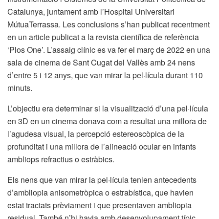
Catalunya, juntament amb l’Hospital Universitari
MútuaTerrassa. Les conclusions s’han publicat recentment
en un article publicat a la revista científica de referència
‘Plos One’. L’assaig clínic es va fer el març de 2022 en una
sala de cinema de Sant Cugat del Vallès amb 24 nens
d’entre 5 i 12 anys, que van mirar la pel·lícula durant 110
minuts.
L’objectiu era determinar si la visualització d’una pel·lícula
en 3D en un cinema donava com a resultat una millora de
l’agudesa visual, la percepció estereoscòpica de la
profunditat i una millora de l’alineació ocular en infants
ambliops refractius o estràbics.
Els nens que van mirar la pel·lícula tenien antecedents
d’ambliopia anisometròpica o estrabística, que havien
estat tractats prèviament i que presentaven ambliopia
residual. També n’hi havia amb desenvolupament típic