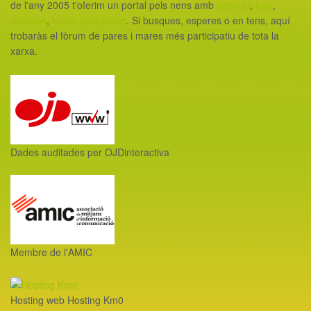
de l'any 2005 t'oferim un portal pels nens amb
agenda
,
jocs
,
dibuixos
,
fòrum pels pares
. Si busques, esperes o en tens, aquí
trobaràs el fòrum de pares i mares més participatiu de tota la
xarxa.
Dades auditades per OJDinteractiva
Membre de l'AMIC
Hosting web Hosting Km0