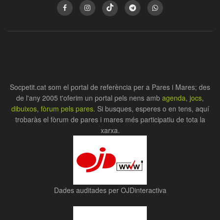
Socpetit.cat som el portal de referència per a Pares i Mares; des
de l'any 2005 t'oferim un portal pels nens amb
agenda
,
jocs
,
dibuixos
,
fòrum pels pares
. Si busques, esperes o en tens, aquí
trobaràs el fòrum de pares i mares més participatiu de tota la
xarxa.
Dades auditades per OJDinteractiva