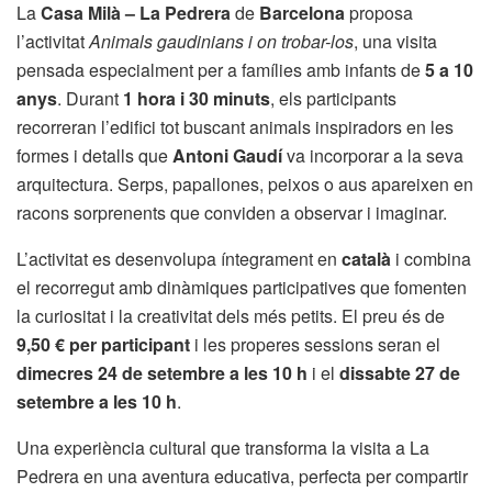
La
Casa Milà – La Pedrera
de
Barcelona
proposa
l’activitat
Animals gaudinians i on trobar-los
, una visita
pensada especialment per a famílies amb infants de
5 a 10
anys
. Durant
1 hora i 30 minuts
, els participants
recorreran l’edifici tot buscant animals inspiradors en les
formes i detalls que
Antoni Gaudí
va incorporar a la seva
arquitectura. Serps, papallones, peixos o aus apareixen en
racons sorprenents que conviden a observar i imaginar.
L’activitat es desenvolupa íntegrament en
català
i combina
el recorregut amb dinàmiques participatives que fomenten
la curiositat i la creativitat dels més petits. El preu és de
9,50 € per participant
i les properes sessions seran el
dimecres 24 de setembre a les 10 h
i el
dissabte 27 de
setembre a les 10 h
.
Una experiència cultural que transforma la visita a La
Pedrera en una aventura educativa, perfecta per compartir